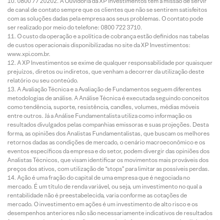
0800 77 20202. A Ouvidoria da XP Investimentos tem a missão de servir
de canal de contato sempre que os clientes que não se sentirem satisfeitos
com as soluções dadas pela empresa aos seus problemas. O contato pode
ser realizado por meio do telefone: 0800 722 3710.
O custo da operação e a política de cobrança estão definidos nas tabelas
de custos operacionais disponibilizadas no site da XP Investimentos:
www.xpi.com.br.
A XP Investimentos se exime de qualquer responsabilidade por quaisquer
prejuízos, diretos ou indiretos, que venham a decorrer da utilização deste
relatório ou seu conteúdo.
A Avaliação Técnica e a Avaliação de Fundamentos seguem diferentes
metodologias de análise. A Análise Técnica é executada seguindo conceitos
como tendência, suporte, resistência, candles, volumes, médias móveis
entre outros. Já a Análise Fundamentalista utiliza como informação os
resultados divulgados pelas companhias emissoras e suas projeções. Desta
forma, as opiniões dos Analistas Fundamentalistas, que buscam os melhores
retornos dadas as condições de mercado, o cenário macroeconômico e os
eventos específicos da empresa e do setor, podem divergir das opiniões dos
Analistas Técnicos, que visam identificar os movimentos mais prováveis dos
preços dos ativos, com utilização de “stops” para limitar as possíveis perdas.
Ação é uma fração do capital de uma empresa que é negociada no
mercado. É um título de renda variável, ou seja, um investimento no qual a
rentabilidade não é preestabelecida, varia conforme as cotações de
mercado. O investimento em ações é um investimento de alto risco e os
desempenhos anteriores não são necessariamente indicativos de resultados