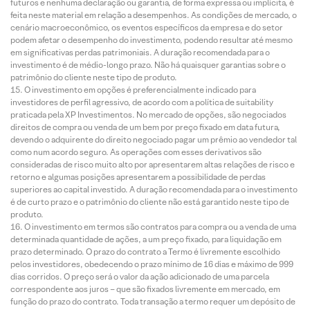
futuros e nenhuma declaração ou garantia, de forma expressa ou implícita, é
feita neste material em relação a desempenhos. As condições de mercado, o
cenário macroeconômico, os eventos específicos da empresa e do setor
podem afetar o desempenho do investimento, podendo resultar até mesmo
em significativas perdas patrimoniais. A duração recomendada para o
investimento é de médio-longo prazo. Não há quaisquer garantias sobre o
patrimônio do cliente neste tipo de produto.
O investimento em opções é preferencialmente indicado para
investidores de perfil agressivo, de acordo com a política de suitability
praticada pela XP Investimentos. No mercado de opções, são negociados
direitos de compra ou venda de um bem por preço fixado em data futura,
devendo o adquirente do direito negociado pagar um prêmio ao vendedor tal
como num acordo seguro. As operações com esses derivativos são
consideradas de risco muito alto por apresentarem altas relações de risco e
retorno e algumas posições apresentarem a possibilidade de perdas
superiores ao capital investido. A duração recomendada para o investimento
é de curto prazo e o patrimônio do cliente não está garantido neste tipo de
produto.
O investimento em termos são contratos para compra ou a venda de uma
determinada quantidade de ações, a um preço fixado, para liquidação em
prazo determinado. O prazo do contrato a Termo é livremente escolhido
pelos investidores, obedecendo o prazo mínimo de 16 dias e máximo de 999
dias corridos. O preço será o valor da ação adicionado de uma parcela
correspondente aos juros – que são fixados livremente em mercado, em
função do prazo do contrato. Toda transação a termo requer um depósito de