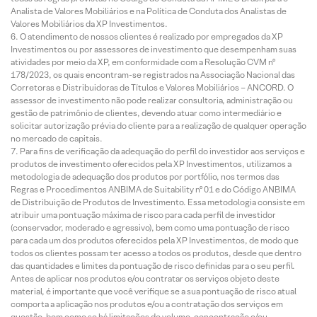
Analista de Valores Mobiliários e na Política de Conduta dos Analistas de
Valores Mobiliários da XP Investimentos.
O atendimento de nossos clientes é realizado por empregados da XP
Investimentos ou por assessores de investimento que desempenham suas
atividades por meio da XP, em conformidade com a Resolução CVM nº
178/2023, os quais encontram-se registrados na Associação Nacional das
Corretoras e Distribuidoras de Títulos e Valores Mobiliários – ANCORD. O
assessor de investimento não pode realizar consultoria, administração ou
gestão de patrimônio de clientes, devendo atuar como intermediário e
solicitar autorização prévia do cliente para a realização de qualquer operação
no mercado de capitais.
Para fins de verificação da adequação do perfil do investidor aos serviços e
produtos de investimento oferecidos pela XP Investimentos, utilizamos a
metodologia de adequação dos produtos por portfólio, nos termos das
Regras e Procedimentos ANBIMA de Suitability nº 01 e do Código ANBIMA
de Distribuição de Produtos de Investimento. Essa metodologia consiste em
atribuir uma pontuação máxima de risco para cada perfil de investidor
(conservador, moderado e agressivo), bem como uma pontuação de risco
para cada um dos produtos oferecidos pela XP Investimentos, de modo que
todos os clientes possam ter acesso a todos os produtos, desde que dentro
das quantidades e limites da pontuação de risco definidas para o seu perfil.
Antes de aplicar nos produtos e/ou contratar os serviços objeto deste
material, é importante que você verifique se a sua pontuação de risco atual
comporta a aplicação nos produtos e/ou a contratação dos serviços em
questão, bem como se há limitações de volume, concentração e/ou