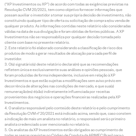
(“XP Investimentos ou XP”) de acordo com todas as exigências previstas na
Resolução CVM 20/2021, tem como objetivo fornecer informações que
possam auxiliar o investidor a tomar sua própria decisão de investimento, não
constituindo qualquer tipo de oferta ou solicitação de compra e/ou venda de
qualquer produto. As informações contidas neste relatório são consideradas
válidas na data de sua divulgação e foram obtidas de fontes públicas. A XP
Investimentos não se responsabiliza por qualquer decisão tomada pelo
cliente com base no presente relatório.
Este relatório foi elaborado considerando a classificação de risco dos
produtos de modo a gerar resultados de alocação para cada perfil de
investidor.
O(s) signatário(s) deste relatório declara(m) que as recomendações
refletem única e exclusivamente suas análises e opiniões pessoais, que
foram produzidas de forma independente, inclusive em relação à XP
Investimentos e que estão sujeitas a modificações sem aviso prévio em
decorrência de alterações nas condições de mercado, e que sua(s)
remuneração(es) é(são) indiretamente influenciada por receitas
provenientes dos negócios e operações financeiras realizadas pela XP
Investimentos.
O analista responsável pelo conteúdo deste relatório e pelo cumprimento
da Resolução CVM nº 20/2021 está indicado acima, sendo que, caso constem
a indicação de mais um analista no relatório, o responsável será o primeiro
analista credenciado a ser mencionado no relatório.
Os analistas da XP Investimentos estão obrigados ao cumprimento de
todas as regras previstas no Código de Conduta da APIMEC Brasil para o