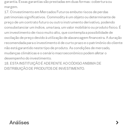
garantia. Essas garantias são prestadas em duas formas: cobertura ou
margem.
O investimento em Mercados Futuros embute riscos de perdas
patrimoniais significativos. Commodity é um objeto ou determinante de
preço de um contrato futuro ou outro instrumento derivativo, podendo
consubstanciar um índice, uma taxa, um valor mobiliário ou produto físico. É
um investimento de risco muito alto, que contempla a possibilidade de
oscilação de preço devido à utilização de alavancagem financeira. A duração
recomendada para o investimento é de curto prazo e o patrimônio do cliente
não está garantido neste tipo de produto. As condições de mercado,
mudanças climáticas e o cenário macroeconômico podem afetar o
desempenho do investimento.
ESTA INSTITUIÇÃO É ADERENTE AO CÓDIGO ANBIMA DE
DISTRIBUIÇÃO DE PRODUTOS DE INVESTIMENTO.
Análises