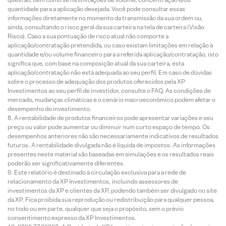
quantidade para a aplicação desejada. Você pode consultar essas
informações diretamente no momento da transmissão da sua ordem ou,
ainda, consultando o risco geral da sua carteira na tela de carteira (Visão
Risco). Caso a sua pontuação de risco atual não comporte a
aplicação/contratação pretendida, ou caso existam limitações em relação à
quantidade e/ou volume financeiro para a referida aplicação/contratação, isto
significa que, com base na composição atual da sua carteira, esta
aplicação/contratação não está adequada ao seu perfil. Em caso de dúvidas
sobre o processo de adequação dos produtos oferecidos pela XP
Investimentos ao seu perfil de investidor, consulte o FAQ. As condições de
mercado, mudanças climáticas e o cenário macroeconômico podem afetar o
desempenho do investimento.
A rentabilidade de produtos financeiros pode apresentar variações e seu
preço ou valor pode aumentar ou diminuir num curto espaço de tempo. Os
desempenhos anteriores não são necessariamente indicativos de resultados
futuros. A rentabilidade divulgada não é líquida de impostos. As informações
presentes neste material são baseadas em simulações e os resultados reais
poderão ser significativamente diferentes.
Este relatório é destinado à circulação exclusiva para a rede de
relacionamento da XP Investimentos, incluindo assessores de
investimentos da XP e clientes da XP, podendo também ser divulgado no site
da XP. Fica proibida sua reprodução ou redistribuição para qualquer pessoa,
no todo ou em parte, qualquer que seja o propósito, sem o prévio
consentimento expresso da XP Investimentos.