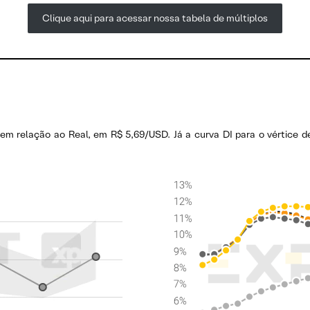
Clique aqui para acessar nossa tabela de múltiplos
m relação ao Real, em R$ 5,69/USD. Já a curva DI para o vértice d