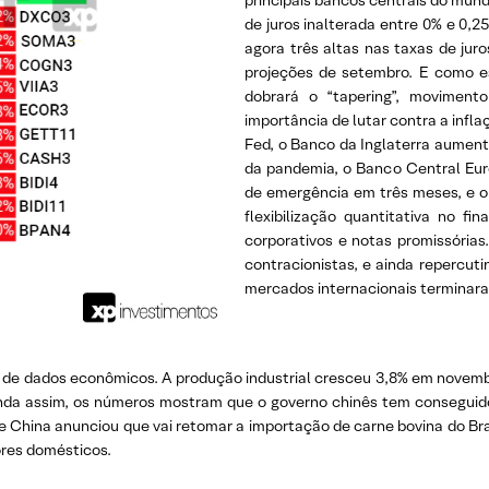
principais bancos centrais do mun
de juros inalterada entre 0% e 0,
agora três altas nas taxas de ju
projeções de setembro. E como e
dobrará o “tapering”, movimen
importância de lutar contra a inf
Fed, o Banco da Inglaterra aumento
da pandemia, o Banco Central Eur
de emergência em três meses, e 
flexibilização quantitativa no f
corporativos e notas promissórias
contracionistas, e ainda repercut
mercados internacionais terminar
e de dados econômicos. A produção industrial cresceu 3,8% em novemb
nda assim, os números mostram que o governo chinês tem conseguid
que China anunciou que vai retomar a importação de carne bovina do Bra
ores domésticos.