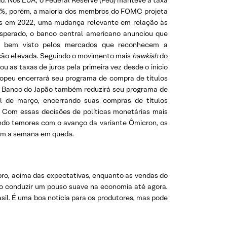
do. Nos EUA, o Federal Reserve (Fed) manteve a taxa
25%, porém, a maioria dos membros do FOMC projeta
ros em 2022, uma mudança relevante em relação às
sperado, o banco central americano anunciou que
to bem visto pelos mercados que reconhecem a
lação elevada. Seguindo o movimento mais
hawkish
do
u as taxas de juros pela primeira vez desde o início
opeu encerrará seu programa de compra de títulos
o Banco do Japão também reduzirá seu programa de
inal de março, encerrando suas compras de títulos
. Com essas decisões de políticas monetárias mais
indo temores com o avanço da variante Ômicron, os
am a semana em queda.
ro, acima das expectativas, enquanto as vendas do
o conduzir um pouso suave na economia até agora.
sil. É uma boa notícia para os produtores, mas pode