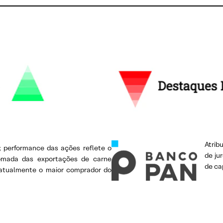
Atrib
 performance das ações reflete o
de ju
omada das exportações de carne
de ca
 atualmente o maior comprador do