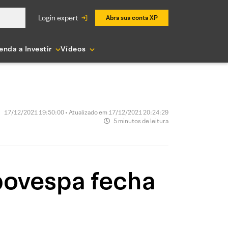
login expert
Abra sua conta XP
enda a Investir
Vídeos
17/12/2021 19:50:00 • Atualizado em 17/12/2021 20:24:29
5 minutos de leitura
bovespa fecha