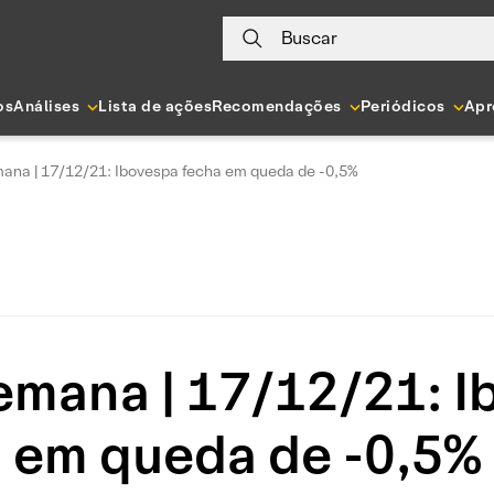
Buscar
os
Análises
Lista de ações
Recomendações
Periódicos
Apr
na | 17/12/21: Ibovespa fecha em queda de -0,5%
mana | 17/12/21: I
em queda de -0,5%