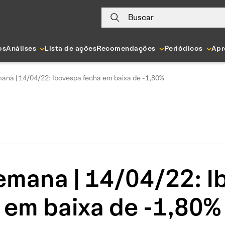
Buscar
os
Análises
Lista de ações
Recomendações
Periódicos
Apr
na | 14/04/22: Ibovespa fecha em baixa de -1,80%
mana | 14/04/22: I
em baixa de -1,80%