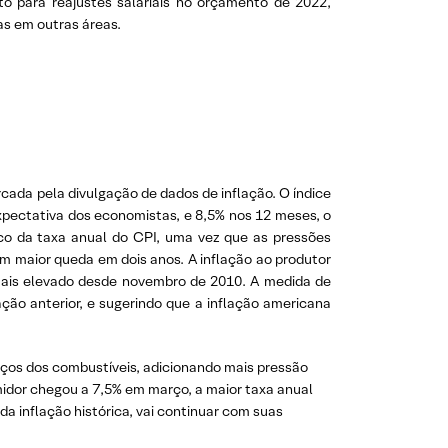
to para reajustes salariais no orçamento de 2022,
as em outras áreas.
ada pela divulgação de dados de inflação. O índice
pectativa dos economistas, e 8,5% nos 12 meses, o
co da taxa anual do CPI, uma vez que as pressões
am maior queda em dois anos. A inflação ao produtor
mais elevado desde novembro de 2010. A medida de
ção anterior, e sugerindo que a inflação americana
eços dos combustíveis, adicionando mais pressão
umidor chegou a 7,5% em março, a maior taxa anual
da inflação histórica, vai continuar com suas