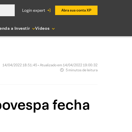
login expert
Abra sua conta XP
enda a Investir
Vídeos
14/04/2022 18:51:45 • Atualizado em 14/04/2022 19:00:32
5 minutos de leitura
bovespa fecha