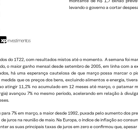
montante de R$ 1,7 bilhão previs
levando o governo a cortar despes
dos do 1T22, com resultados mistos até o momento. A semana foi marc
do, o maior ganho mensal desde setembro de 2005, em linha com a ex
ados, há uma esperança cautelosa de que março possa marcar o pi
medida que os preços dos bens, excluindo alimentos e energia, tiver
 ao atingir 11,2% no acumulado em 12 meses até março, o patamar 
nergia) avançou 7% no mesmo período, acelerando em relação à divulga
eses.
biu para 7% em março, a maior desde 1992, puxada pelo aumento dos pr
 de juros na reunião de maio. Na Europa, o índice de inflação ao cons
ter as suas principais taxas de juros em zero e confirmou que, apesar 