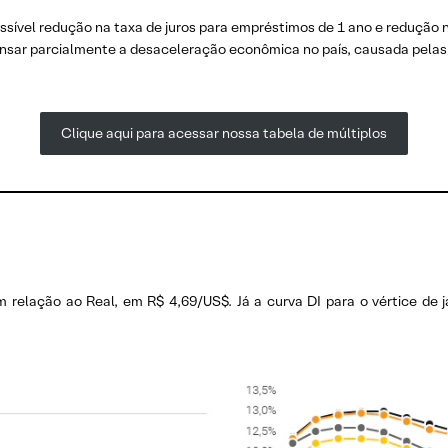
ossível redução na taxa de juros para empréstimos de 1 ano e reduçã
ar parcialmente a desaceleração econômica no país, causada pelas 
Clique aqui para acessar nossa tabela de múltiplos
relação ao Real, em R$ 4,69/US$. Já a curva DI para o vértice de 