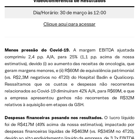
Videoconferência de Resultados
Dia/Horário: 30 de março às 12:00
Clique aqui para acessar
Menos pressão do Covid-19.
A margem EBITDA ajustada
comprimiu 2,4 p.p. A/A, para 25% (1,1 p.p. acima da nossa
estimativa), devido (i) ao aumento das receitas de oncologia, que
geram margens menores, e (ii) R$60M de equivalência patrimonial
(vs. R$2,3M negativos no 4T20) do Hospital Badin e Qualicorp.
Ressaltamos que os custos e despesas não recorrentes
relacionados ao Covid-19 diminuíram 42% A/A, para R$69M, e que
a empresa apresentou ganhos não recorrentes de R$32M
relativos à aquisição em etapas da GSH.
Despesas financeiras pesando nos resultados.
O lucro líquido
foi de R$417M (49% acima da nossa estimativa), impactado por
despesas financeiras líquidas de R$463M (vs. R$345M no 4T20),
devido ao alto endividamento líquido da empresa, de 3,2x EBITDA