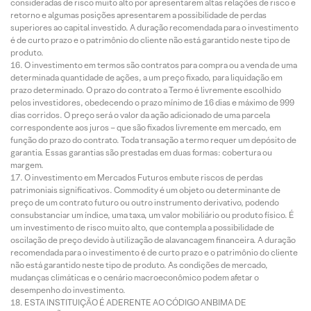
consideradas de risco muito alto por apresentarem altas relações de risco e
retorno e algumas posições apresentarem a possibilidade de perdas
superiores ao capital investido. A duração recomendada para o investimento
é de curto prazo e o patrimônio do cliente não está garantido neste tipo de
produto.
O investimento em termos são contratos para compra ou a venda de uma
determinada quantidade de ações, a um preço fixado, para liquidação em
prazo determinado. O prazo do contrato a Termo é livremente escolhido
pelos investidores, obedecendo o prazo mínimo de 16 dias e máximo de 999
dias corridos. O preço será o valor da ação adicionado de uma parcela
correspondente aos juros – que são fixados livremente em mercado, em
função do prazo do contrato. Toda transação a termo requer um depósito de
garantia. Essas garantias são prestadas em duas formas: cobertura ou
margem.
O investimento em Mercados Futuros embute riscos de perdas
patrimoniais significativos. Commodity é um objeto ou determinante de
preço de um contrato futuro ou outro instrumento derivativo, podendo
consubstanciar um índice, uma taxa, um valor mobiliário ou produto físico. É
um investimento de risco muito alto, que contempla a possibilidade de
oscilação de preço devido à utilização de alavancagem financeira. A duração
recomendada para o investimento é de curto prazo e o patrimônio do cliente
não está garantido neste tipo de produto. As condições de mercado,
mudanças climáticas e o cenário macroeconômico podem afetar o
desempenho do investimento.
ESTA INSTITUIÇÃO É ADERENTE AO CÓDIGO ANBIMA DE