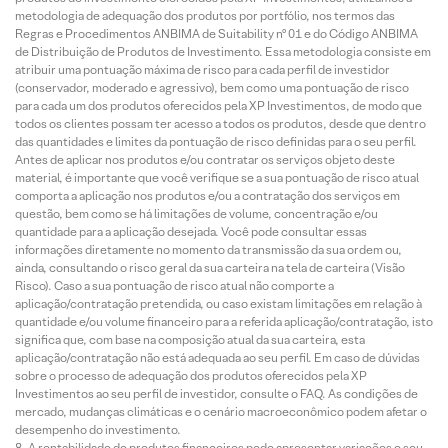
metodologia de adequação dos produtos por portfólio, nos termos das
Regras e Procedimentos ANBIMA de Suitability nº 01 e do Código ANBIMA
de Distribuição de Produtos de Investimento. Essa metodologia consiste em
atribuir uma pontuação máxima de risco para cada perfil de investidor
(conservador, moderado e agressivo), bem como uma pontuação de risco
para cada um dos produtos oferecidos pela XP Investimentos, de modo que
todos os clientes possam ter acesso a todos os produtos, desde que dentro
das quantidades e limites da pontuação de risco definidas para o seu perfil.
Antes de aplicar nos produtos e/ou contratar os serviços objeto deste
material, é importante que você verifique se a sua pontuação de risco atual
comporta a aplicação nos produtos e/ou a contratação dos serviços em
questão, bem como se há limitações de volume, concentração e/ou
quantidade para a aplicação desejada. Você pode consultar essas
informações diretamente no momento da transmissão da sua ordem ou,
ainda, consultando o risco geral da sua carteira na tela de carteira (Visão
Risco). Caso a sua pontuação de risco atual não comporte a
aplicação/contratação pretendida, ou caso existam limitações em relação à
quantidade e/ou volume financeiro para a referida aplicação/contratação, isto
significa que, com base na composição atual da sua carteira, esta
aplicação/contratação não está adequada ao seu perfil. Em caso de dúvidas
sobre o processo de adequação dos produtos oferecidos pela XP
Investimentos ao seu perfil de investidor, consulte o FAQ. As condições de
mercado, mudanças climáticas e o cenário macroeconômico podem afetar o
desempenho do investimento.
A rentabilidade de produtos financeiros pode apresentar variações e seu