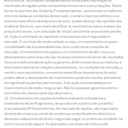
entre outros. Já a Análise Fundamentalista utiliza como informação os
resultados divulgados pelas companhias emissoras e suas projeções. Desta
forma, as opiniões dos Analistas Fundamentalistas, que buscam os melhores
retornos dadas as condições de mercado, o cenário macroeconômico e os
eventos específicos da empresa e do setor, podem divergir das opiniões dos
Analistas Técnicos, que visam identificar os movimentos mais prováveis dos
preços dos ativos, com utilização de “stops” para limitar as possíveis perdas.
Ação é uma fração do capital de uma empresa que é negociada no
mercado. É um título de renda variável, ou seja, um investimento no qual a
rentabilidade não é preestabelecida, varia conforme as cotações de
mercado. O investimento em ações é um investimento de alto risco e os
desempenhos anteriores não são necessariamente indicativos de resultados
futuros e nenhuma declaração ou garantia, de forma expressa ou implícita, é
feita neste material em relação a desempenhos. As condições de mercado, o
cenário macroeconômico, os eventos específicos da empresa e do setor
podem afetar o desempenho do investimento, podendo resultar até mesmo
em significativas perdas patrimoniais. A duração recomendada para o
investimento é de médio-longo prazo. Não há quaisquer garantias sobre o
patrimônio do cliente neste tipo de produto.
O investimento em opções é preferencialmente indicado para
investidores de perfil agressivo, de acordo com a política de suitability
praticada pela XP Investimentos. No mercado de opções, são negociados
direitos de compra ou venda de um bem por preço fixado em data futura,
devendo o adquirente do direito negociado pagar um prêmio ao vendedor tal
como num acordo seguro. As operações com esses derivativos são