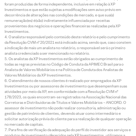
foram produzidas de forma independente, inclusive em relação à XP
Investimentos e que estão sujeitas a modificações sem aviso prévio em
decorrência de alterações nas condições de mercado, e que sua(s)
remuneração(es) é(são) indiretamente influenciada por receitas
provenientes dos negócios e operações financeiras realizadas pela XP
Investimentos.
O analista responsável pelo conteúdo deste relatório e pelo cumprimento
da Resolução CVM nº 20/2021 está indicado acima, sendo que, caso constem
a indicação de mais um analista no relatório, o responsável será o primeiro
analista credenciado a ser mencionado no relatório.
Os analistas da XP Investimentos estão obrigados ao cumprimento de
todas as regras previstas no Código de Conduta da APIMEC Brasil para o
Analista de Valores Mobiliários e na Política de Conduta dos Analistas de
Valores Mobiliários da XP Investimentos.
O atendimento de nossos clientes é realizado por empregados da XP
Investimentos ou por assessores de investimento que desempenham suas
atividades por meio da XP, em conformidade com a Resolução CVM nº
178/2023, os quais encontram-se registrados na Associação Nacional das
Corretoras e Distribuidoras de Títulos e Valores Mobiliários – ANCORD. O
assessor de investimento não pode realizar consultoria, administração ou
gestão de patrimônio de clientes, devendo atuar como intermediário e
solicitar autorização prévia do cliente para a realização de qualquer operação
no mercado de capitais.
Para fins de verificação da adequação do perfil do investidor aos serviços e
produtos de investimento oferecidos pela XP Investimentos, utilizamos a