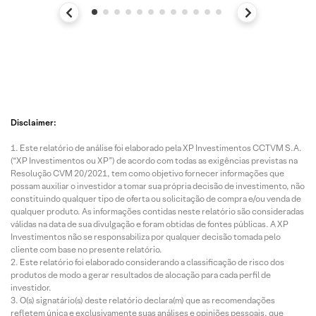
Disclaimer:
Este relatório de análise foi elaborado pela XP Investimentos CCTVM S.A.
(“XP Investimentos ou XP”) de acordo com todas as exigências previstas na
Resolução CVM 20/2021, tem como objetivo fornecer informações que
possam auxiliar o investidor a tomar sua própria decisão de investimento, não
constituindo qualquer tipo de oferta ou solicitação de compra e/ou venda de
qualquer produto. As informações contidas neste relatório são consideradas
válidas na data de sua divulgação e foram obtidas de fontes públicas. A XP
Investimentos não se responsabiliza por qualquer decisão tomada pelo
cliente com base no presente relatório.
Este relatório foi elaborado considerando a classificação de risco dos
produtos de modo a gerar resultados de alocação para cada perfil de
investidor.
O(s) signatário(s) deste relatório declara(m) que as recomendações
refletem única e exclusivamente suas análises e opiniões pessoais, que