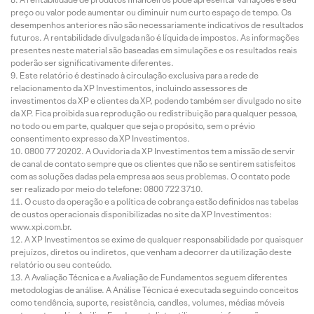
preço ou valor pode aumentar ou diminuir num curto espaço de tempo. Os
desempenhos anteriores não são necessariamente indicativos de resultados
futuros. A rentabilidade divulgada não é líquida de impostos. As informações
presentes neste material são baseadas em simulações e os resultados reais
poderão ser significativamente diferentes.
Este relatório é destinado à circulação exclusiva para a rede de
relacionamento da XP Investimentos, incluindo assessores de
investimentos da XP e clientes da XP, podendo também ser divulgado no site
da XP. Fica proibida sua reprodução ou redistribuição para qualquer pessoa,
no todo ou em parte, qualquer que seja o propósito, sem o prévio
consentimento expresso da XP Investimentos.
0800 77 20202. A Ouvidoria da XP Investimentos tem a missão de servir
de canal de contato sempre que os clientes que não se sentirem satisfeitos
com as soluções dadas pela empresa aos seus problemas. O contato pode
ser realizado por meio do telefone: 0800 722 3710.
O custo da operação e a política de cobrança estão definidos nas tabelas
de custos operacionais disponibilizadas no site da XP Investimentos:
www.xpi.com.br.
A XP Investimentos se exime de qualquer responsabilidade por quaisquer
prejuízos, diretos ou indiretos, que venham a decorrer da utilização deste
relatório ou seu conteúdo.
A Avaliação Técnica e a Avaliação de Fundamentos seguem diferentes
metodologias de análise. A Análise Técnica é executada seguindo conceitos
como tendência, suporte, resistência, candles, volumes, médias móveis