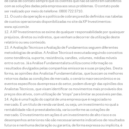
de canal de contato sempre que os clientes que não se sentirem satisfeitos
com as soluções dadas pela empresa aos seus problemas. O contato pode
ser realizado por meio do telefone: 0800 722 3710.
O custo da operação e a política de cobrança estão definidos nas tabelas
de custos operacionais disponibilizadas no site da XP Investimentos:
www.xpi.com.br.
A XP Investimentos se exime de qualquer responsabilidade por quaisquer
prejuízos, diretos ou indiretos, que venham a decorrer da utilização deste
relatório ou seu conteúdo.
A Avaliação Técnica e a Avaliação de Fundamentos seguem diferentes
metodologias de análise. A Análise Técnica é executada seguindo conceitos
como tendência, suporte, resistência, candles, volumes, médias móveis
entre outros. Já a Análise Fundamentalista utiliza como informação os
resultados divulgados pelas companhias emissoras e suas projeções. Desta
forma, as opiniões dos Analistas Fundamentalistas, que buscam os melhores
retornos dadas as condições de mercado, o cenário macroeconômico e os
eventos específicos da empresa e do setor, podem divergir das opiniões dos
Analistas Técnicos, que visam identificar os movimentos mais prováveis dos
preços dos ativos, com utilização de “stops” para limitar as possíveis perdas.
Ação é uma fração do capital de uma empresa que é negociada no
mercado. É um título de renda variável, ou seja, um investimento no qual a
rentabilidade não é preestabelecida, varia conforme as cotações de
mercado. O investimento em ações é um investimento de alto risco e os
desempenhos anteriores não são necessariamente indicativos de resultados
futuros e nenhuma declaração ou garantia, de forma expressa ou implícita, é