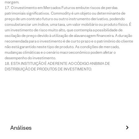
margem.
O investimento em Mercados Futuros embute riscos de perdas
patrimoniais significativos. Commodity é um objeto ou determinante de
preço de um contrato futuro ou outro instrumento derivativo, podendo
consubstanciar um índice, uma taxa, um valor mobiliário ou produto físico. É
um investimento de risco muito alto, que contempla a possibilidade de
oscilação de preço devido à utilização de alavancagem financeira. A duração
recomendada para o investimento é de curto prazo e o patrimônio do cliente
não está garantido neste tipo de produto. As condições de mercado,
mudanças climáticas e o cenário macroeconômico podem afetar o
desempenho do investimento.
ESTA INSTITUIÇÃO É ADERENTE AO CÓDIGO ANBIMA DE
DISTRIBUIÇÃO DE PRODUTOS DE INVESTIMENTO.
Análises