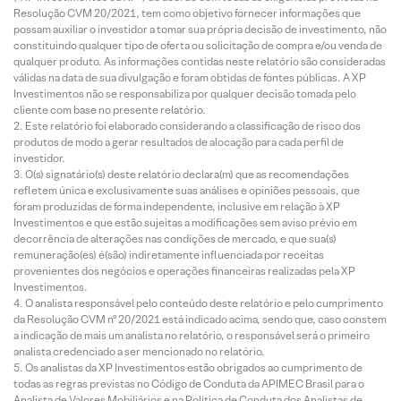
Resolução CVM 20/2021, tem como objetivo fornecer informações que
possam auxiliar o investidor a tomar sua própria decisão de investimento, não
constituindo qualquer tipo de oferta ou solicitação de compra e/ou venda de
qualquer produto. As informações contidas neste relatório são consideradas
válidas na data de sua divulgação e foram obtidas de fontes públicas. A XP
Investimentos não se responsabiliza por qualquer decisão tomada pelo
cliente com base no presente relatório.
Este relatório foi elaborado considerando a classificação de risco dos
produtos de modo a gerar resultados de alocação para cada perfil de
investidor.
O(s) signatário(s) deste relatório declara(m) que as recomendações
refletem única e exclusivamente suas análises e opiniões pessoais, que
foram produzidas de forma independente, inclusive em relação à XP
Investimentos e que estão sujeitas a modificações sem aviso prévio em
decorrência de alterações nas condições de mercado, e que sua(s)
remuneração(es) é(são) indiretamente influenciada por receitas
provenientes dos negócios e operações financeiras realizadas pela XP
Investimentos.
O analista responsável pelo conteúdo deste relatório e pelo cumprimento
da Resolução CVM nº 20/2021 está indicado acima, sendo que, caso constem
a indicação de mais um analista no relatório, o responsável será o primeiro
analista credenciado a ser mencionado no relatório.
Os analistas da XP Investimentos estão obrigados ao cumprimento de
todas as regras previstas no Código de Conduta da APIMEC Brasil para o
Analista de Valores Mobiliários e na Política de Conduta dos Analistas de