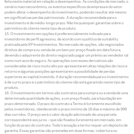
feita neste material em relação a desempenhos. As condições de mercado, o
cenário macroeconômico, os eventos específicos da empresa e do setor
podem afetar o desempenho do investimento, podendo resultar até mesmo
em significativas perdas patrimoniais. A duração recomendada para o
investimento é de médio-longo prazo. Não há quaisquer garantias sobre o
patrimônio do cliente neste tipo de produto.
O investimento em opções é preferencialmente indicado para
investidores de perfil agressivo, de acordo com a política de suitability
praticada pela XP Investimentos. No mercado de opções, são negociados
direitos de compra ou venda de um bem por preço fixado em data futura,
devendo o adquirente do direito negociado pagar um prêmio ao vendedor tal
como num acordo seguro. As operações com esses derivativos são
consideradas de risco muito alto por apresentarem altas relações de risco e
retorno e algumas posições apresentarem a possibilidade de perdas
superiores ao capital investido. A duração recomendada para o investimento
é de curto prazo e o patrimônio do cliente não está garantido neste tipo de
produto.
O investimento em termos são contratos para compra ou a venda de uma
determinada quantidade de ações, a um preço fixado, para liquidação em
prazo determinado. O prazo do contrato a Termo é livremente escolhido
pelos investidores, obedecendo o prazo mínimo de 16 dias e máximo de 999
dias corridos. O preço será o valor da ação adicionado de uma parcela
correspondente aos juros – que são fixados livremente em mercado, em
função do prazo do contrato. Toda transação a termo requer um depósito de
garantia. Essas garantias são prestadas em duas formas: cobertura ou