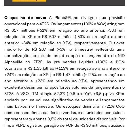
O que há de novo:
A Plano&Plano divulgou sua previsão
operacional para o 4T25. Os lançamentos (100% e %Co) atingiram
R$ 617 milhões (-51% em relação ao ano anterior, -33% em
relação ao XPe) e R$ 607 milhões (-53% em relação ao ano
anterior, -34% em relação ao XPe), respectivamente. O ticket
médio foi de R$ 267 mil (+5% no trimestre), refletindo uma
normalização no mix de projetos após o lançamento do NID
Alphaville no 2T25. As pré vendas líquidas (100% e %Co)
totalizaram R$ 1,55 bilhão (+119% em relação ao ano anterior e
+24% em relação ao XPe) e R$ 1,47 bilhão (+125% em relação ao
ano anterior e +23% em relação ao XPe), apresentando um
excelente desempenho após fortes volumes de lançamentos no
3T25. A VSO LTM atingiu 52,3% (-0,8 p.p. YoY, +6,5 p.p vs XPe),
apoiado por um volume significativo de vendas e lançamentos
mais baixos no trimestre. Os estoques diminuíram -21% QoQ
como consequência das fortes vendas, e as unidades concluídas
representaram apenas 0,5% do total de unidades disponíveis. Por
fim, a PLPL registrou geração de FCF de R$ 96 milhões, auxiliada