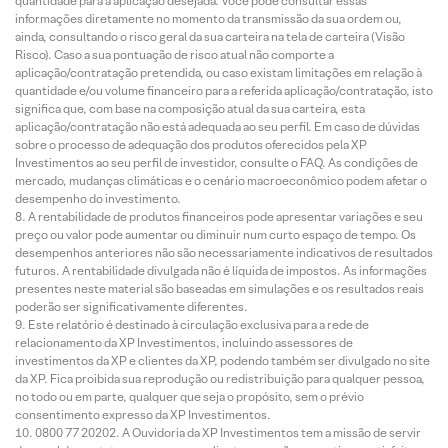
quantidade para a aplicação desejada. Você pode consultar essas
informações diretamente no momento da transmissão da sua ordem ou,
ainda, consultando o risco geral da sua carteira na tela de carteira (Visão
Risco). Caso a sua pontuação de risco atual não comporte a
aplicação/contratação pretendida, ou caso existam limitações em relação à
quantidade e/ou volume financeiro para a referida aplicação/contratação, isto
significa que, com base na composição atual da sua carteira, esta
aplicação/contratação não está adequada ao seu perfil. Em caso de dúvidas
sobre o processo de adequação dos produtos oferecidos pela XP
Investimentos ao seu perfil de investidor, consulte o FAQ. As condições de
mercado, mudanças climáticas e o cenário macroeconômico podem afetar o
desempenho do investimento.
A rentabilidade de produtos financeiros pode apresentar variações e seu
preço ou valor pode aumentar ou diminuir num curto espaço de tempo. Os
desempenhos anteriores não são necessariamente indicativos de resultados
futuros. A rentabilidade divulgada não é líquida de impostos. As informações
presentes neste material são baseadas em simulações e os resultados reais
poderão ser significativamente diferentes.
Este relatório é destinado à circulação exclusiva para a rede de
relacionamento da XP Investimentos, incluindo assessores de
investimentos da XP e clientes da XP, podendo também ser divulgado no site
da XP. Fica proibida sua reprodução ou redistribuição para qualquer pessoa,
no todo ou em parte, qualquer que seja o propósito, sem o prévio
consentimento expresso da XP Investimentos.
0800 77 20202. A Ouvidoria da XP Investimentos tem a missão de servir