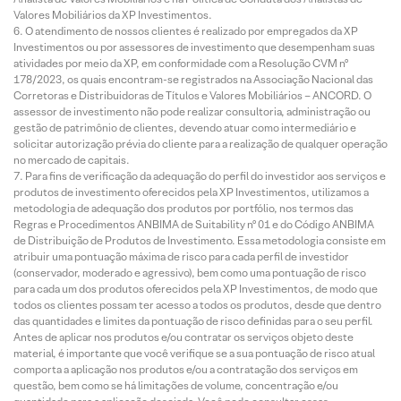
Valores Mobiliários da XP Investimentos.
O atendimento de nossos clientes é realizado por empregados da XP
Investimentos ou por assessores de investimento que desempenham suas
atividades por meio da XP, em conformidade com a Resolução CVM nº
178/2023, os quais encontram-se registrados na Associação Nacional das
Corretoras e Distribuidoras de Títulos e Valores Mobiliários – ANCORD. O
assessor de investimento não pode realizar consultoria, administração ou
gestão de patrimônio de clientes, devendo atuar como intermediário e
solicitar autorização prévia do cliente para a realização de qualquer operação
no mercado de capitais.
Para fins de verificação da adequação do perfil do investidor aos serviços e
produtos de investimento oferecidos pela XP Investimentos, utilizamos a
metodologia de adequação dos produtos por portfólio, nos termos das
Regras e Procedimentos ANBIMA de Suitability nº 01 e do Código ANBIMA
de Distribuição de Produtos de Investimento. Essa metodologia consiste em
atribuir uma pontuação máxima de risco para cada perfil de investidor
(conservador, moderado e agressivo), bem como uma pontuação de risco
para cada um dos produtos oferecidos pela XP Investimentos, de modo que
todos os clientes possam ter acesso a todos os produtos, desde que dentro
das quantidades e limites da pontuação de risco definidas para o seu perfil.
Antes de aplicar nos produtos e/ou contratar os serviços objeto deste
material, é importante que você verifique se a sua pontuação de risco atual
comporta a aplicação nos produtos e/ou a contratação dos serviços em
questão, bem como se há limitações de volume, concentração e/ou