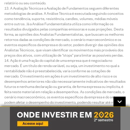
relatório ou seu conteúdo.
A Avaliação Técnica e a Avaliação de Fundamentos seguem diferentes
metodologias de análise. A Análise Técnica é executada seguindo conceitos
como tendência, suporte, resistência, candles, volumes, médias móveis
entre outros. Já a Análise Fundamentalista utiliza como informação os
resultados divulgados pelas companhias emissoras e suas projeções. Desta
forma, as opiniões dos Analistas Fundamentalistas, que buscam os melhores
retornos dadas as condições de mercado, o cenário macroeconômico e os
eventos específicos da empresa e do setor, podem divergir das opiniões dos
Analistas Técnicos, que visam identificar os movimentos mais prováveis dos
preços dos ativos, com utilização de “stops” para limitar as possíveis perdas.
Ação é uma fração do capital de uma empresa que é negociada no
mercado. É um título de renda variável, ou seja, um investimento no qual a
rentabilidade não é preestabelecida, varia conforme as cotações de
mercado. O investimento em ações é um investimento de alto risco e os
desempenhos anteriores não são necessariamente indicativos de resultados
futuros e nenhuma declaração ou garantia, de forma expressa ou implícita, é
feita neste material em relação a desempenhos. As condições de mercado, o
cenário macroeconômico, os eventos específicos da empresa e do setor
podem afetar o desempenho do investimento, podendo resultar até mesmo
em significativas perdas patrimoniais. A duração recomendada para o
investimento é de médio-longo prazo. Não há quaisquer garantias sobre o
patrimônio do cliente neste tipo de produto.
O investimento em opções é preferencialmente indicado para
investidores de perfil agressivo, de acordo com a política de suitability