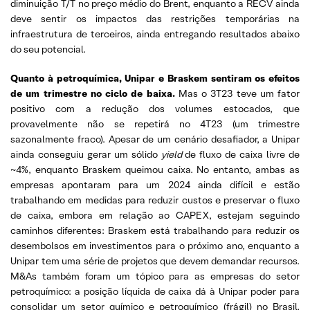
diminuição T/T no preço médio do Brent, enquanto a RECV ainda
deve sentir os impactos das restrições temporárias na
infraestrutura de terceiros, ainda entregando resultados abaixo
do seu potencial.
Quanto à petroquímica, Unipar e Braskem sentiram os efeitos
de um trimestre no ciclo de baixa.
Mas o 3T23 teve um fator
positivo com a redução dos volumes estocados, que
provavelmente não se repetirá no 4T23 (um trimestre
sazonalmente fraco). Apesar de um cenário desafiador, a Unipar
ainda conseguiu gerar um sólido
yield
de fluxo de caixa livre de
~4%, enquanto Braskem queimou caixa. No entanto, ambas as
empresas apontaram para um 2024 ainda difícil e estão
trabalhando em medidas para reduzir custos e preservar o fluxo
de caixa, embora em relação ao CAPEX, estejam seguindo
caminhos diferentes: Braskem está trabalhando para reduzir os
desembolsos em investimentos para o próximo ano, enquanto a
Unipar tem uma série de projetos que devem demandar recursos.
M&As também foram um tópico para as empresas do setor
petroquímico: a posição líquida de caixa dá à Unipar poder para
consolidar um setor químico e petroquímico (frágil) no Brasil,