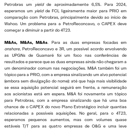
Petrobras um
yield
de aproximadamente 6,5%. Para 2024,
esperamos um
yield
de FCL ligeiramente maior para PRIO em
comparação com Petrobras, principalmente devido ao início de
Wahoo. Um problema para a PetroReconcavo, o CAPEX deve
começar a diminuir a partir do 4T23.
M&As, M&As, M&As
. Para as duas empresas focadas em
onshore
, PetroReconcavo e 3R, um possível acordo envolvendo
as UPGNs de Guamaré foi um foco nas conferências de
resultados e parece que as duas empresas ainda não chegaram a
um denominador comum nas negociações. M&A também foi um
tópico para a PRIO, com a empresa sinalizando um alvo potencial
(embora sem divulgação do nome): até que haja mais visibilidade
se essa aquisição potencial seguirá em frente, a remuneração
aos acionistas está em espera. M&A foi novamente um tópico
para Petrobras, com a empresa sinalizando que há uma boa
chance de o CAPEX do novo Plano Estratégico incluir quantias
relacionadas a possíveis aquisições. No geral, para o 4T23,
esperamos pequenos aumentos, mas com volumes quase
estáveis T/T para as quatro empresas de O&G e uma leve