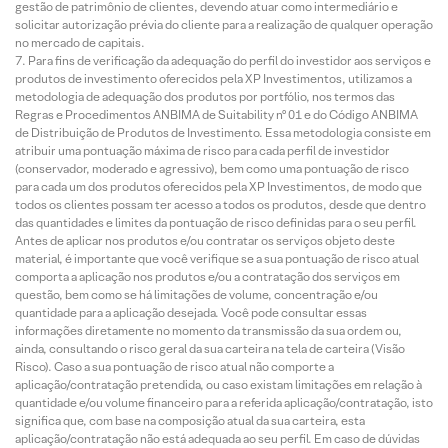
gestão de patrimônio de clientes, devendo atuar como intermediário e
solicitar autorização prévia do cliente para a realização de qualquer operação
no mercado de capitais.
Para fins de verificação da adequação do perfil do investidor aos serviços e
produtos de investimento oferecidos pela XP Investimentos, utilizamos a
metodologia de adequação dos produtos por portfólio, nos termos das
Regras e Procedimentos ANBIMA de Suitability nº 01 e do Código ANBIMA
de Distribuição de Produtos de Investimento. Essa metodologia consiste em
atribuir uma pontuação máxima de risco para cada perfil de investidor
(conservador, moderado e agressivo), bem como uma pontuação de risco
para cada um dos produtos oferecidos pela XP Investimentos, de modo que
todos os clientes possam ter acesso a todos os produtos, desde que dentro
das quantidades e limites da pontuação de risco definidas para o seu perfil.
Antes de aplicar nos produtos e/ou contratar os serviços objeto deste
material, é importante que você verifique se a sua pontuação de risco atual
comporta a aplicação nos produtos e/ou a contratação dos serviços em
questão, bem como se há limitações de volume, concentração e/ou
quantidade para a aplicação desejada. Você pode consultar essas
informações diretamente no momento da transmissão da sua ordem ou,
ainda, consultando o risco geral da sua carteira na tela de carteira (Visão
Risco). Caso a sua pontuação de risco atual não comporte a
aplicação/contratação pretendida, ou caso existam limitações em relação à
quantidade e/ou volume financeiro para a referida aplicação/contratação, isto
significa que, com base na composição atual da sua carteira, esta
aplicação/contratação não está adequada ao seu perfil. Em caso de dúvidas