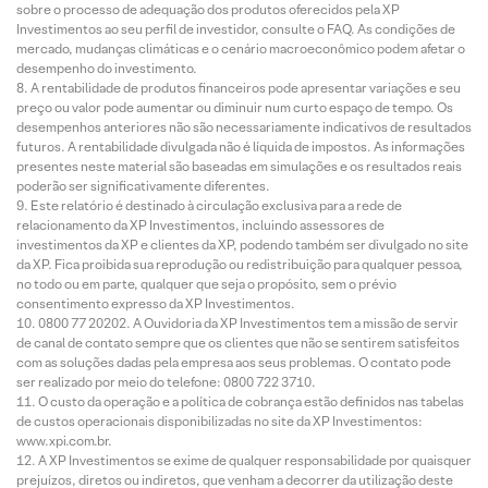
sobre o processo de adequação dos produtos oferecidos pela XP
Investimentos ao seu perfil de investidor, consulte o FAQ. As condições de
mercado, mudanças climáticas e o cenário macroeconômico podem afetar o
desempenho do investimento.
A rentabilidade de produtos financeiros pode apresentar variações e seu
preço ou valor pode aumentar ou diminuir num curto espaço de tempo. Os
desempenhos anteriores não são necessariamente indicativos de resultados
futuros. A rentabilidade divulgada não é líquida de impostos. As informações
presentes neste material são baseadas em simulações e os resultados reais
poderão ser significativamente diferentes.
Este relatório é destinado à circulação exclusiva para a rede de
relacionamento da XP Investimentos, incluindo assessores de
investimentos da XP e clientes da XP, podendo também ser divulgado no site
da XP. Fica proibida sua reprodução ou redistribuição para qualquer pessoa,
no todo ou em parte, qualquer que seja o propósito, sem o prévio
consentimento expresso da XP Investimentos.
0800 77 20202. A Ouvidoria da XP Investimentos tem a missão de servir
de canal de contato sempre que os clientes que não se sentirem satisfeitos
com as soluções dadas pela empresa aos seus problemas. O contato pode
ser realizado por meio do telefone: 0800 722 3710.
O custo da operação e a política de cobrança estão definidos nas tabelas
de custos operacionais disponibilizadas no site da XP Investimentos:
www.xpi.com.br.
A XP Investimentos se exime de qualquer responsabilidade por quaisquer
prejuízos, diretos ou indiretos, que venham a decorrer da utilização deste