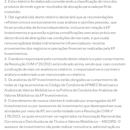
Este relatório foi elaborado considerando a classificação de risco dos
produtos de modo a gerar resultados de alocação para cada perfil de
investidor.
O(s) signatário(s) deste relatório declara(m) que as recomendações
refletem única e exclusivamente suas análises e opiniões pessoais, que
foram produzidas de forma independente, inclusive em relação à XP
Investimentos e que estão sujeitas a modificações sem aviso prévio em
decorrência de alterações nas condições de mercado, e que sua(s)
remuneração(es) é(são) indiretamente influenciada por receitas
provenientes dos negócios e operações financeiras realizadas pela XP
Investimentos.
O analista responsável pelo conteúdo deste relatório e pelo cumprimento
da Resolução CVM nº 20/2021 está indicado acima, sendo que, caso constem
a indicação de mais um analista no relatório, o responsável será o primeiro
analista credenciado a ser mencionado no relatório.
Os analistas da XP Investimentos estão obrigados ao cumprimento de
todas as regras previstas no Código de Conduta da APIMEC Brasil para o
Analista de Valores Mobiliários e na Política de Conduta dos Analistas de
Valores Mobiliários da XP Investimentos.
O atendimento de nossos clientes é realizado por empregados da XP
Investimentos ou por assessores de investimento que desempenham suas
atividades por meio da XP, em conformidade com a Resolução CVM nº
178/2023, os quais encontram-se registrados na Associação Nacional das
Corretoras e Distribuidoras de Títulos e Valores Mobiliários – ANCORD. O
assessor de investimento não pode realizar consultoria, administração ou