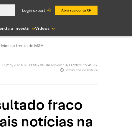
login expert
Abra sua conta XP
enda a Investir
Vídeos
ícias na frente de M&A
09/11/2023 02:08:55 • Atualizado em 10/11/2023 15:49:57
2 minutos de leitura
ultado fraco
is notícias na