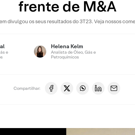
frente de M&A
em divulgou os seus resultados do 3T23. Veja nossos come
al
Helena Kelm
ás e
Analista de Óleo, Gás e
os
Petroquímicos
Compartilhar: