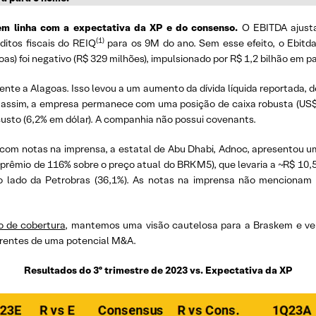
m linha com a expectativa da XP e do consenso.
O EBITDA ajusta
(1)
ditos fiscais do REIQ
para os 9M do ano. Sem esse efeito, o Ebitda
s) foi negativo (R$ 329 milhões), impulsionado por R$ 1,2 bilhão em p
nte a Alagoas. Isso levou a um aumento da dívida líquida reportada, de
 assim, a empresa permanece com uma posição de caixa robusta (US$ 3
custo (6,2% em dólar). A companhia não possui covenants.
com notas na imprensa, a estatal de Abu Dhabi, Adnoc, apresentou u
+prêmio de 116% sobre o preço atual do BRKM5), que levaria a ~R$ 10
o lado da Petrobras (36,1%). As notas na imprensa não mencionam 
io de cobertura
, mantemos uma visão cautelosa para a Braskem e ve
rentes de uma potencial M&A.
Resultados do 3º trimestre de 2023 vs. Expectativa da XP