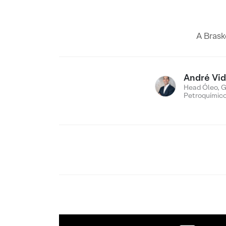
A Brask
André Vid
Head Óleo, G
Petroquímic