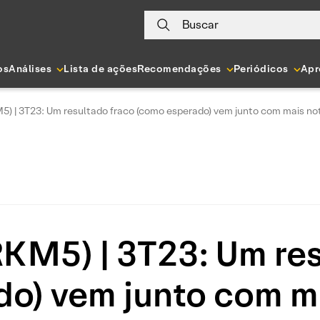
Buscar
os
Análises
Lista de ações
Recomendações
Periódicos
Apr
) | 3T23: Um resultado fraco (como esperado) vem junto com mais not
KM5) | 3T23: Um res
o) vem junto com ma