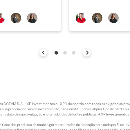
entos CCTVM S.A. (“XP Investimentos ou XP”) de acordo com todas as exigências p
r sua própria decisão de investimento, não constituindo qualquer tipo de oferta ou
s na data de sua divulgação e foram obtidas de fontes públicas. A XP Investimentos
e risco dos produtos de modo a gerar resultados de alocação para cada perfil de inv
mendações refletem única e exclusivamente suas análises e opiniões pessoais, que 