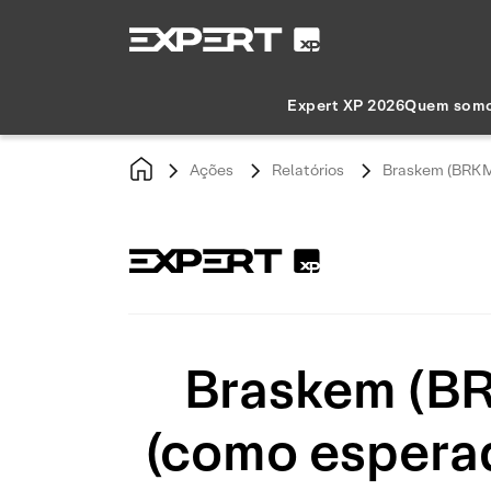
Expert XP 2026
Quem som
Ações
Relatórios
Braskem (BRKM5
Braskem (BR
(como esperad