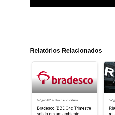
Relatórios Relacionados
5 Ago 2026 • 3 mins de leitura
5 Ag
Bradesco (BBDC4): Trimestre
Ria
sólido em um ambiente
res