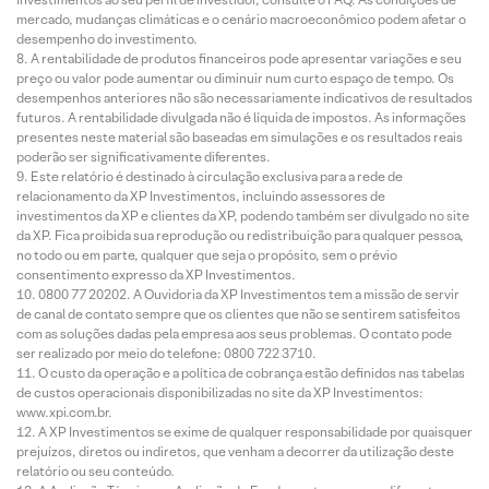
mercado, mudanças climáticas e o cenário macroeconômico podem afetar o
desempenho do investimento.
A rentabilidade de produtos financeiros pode apresentar variações e seu
preço ou valor pode aumentar ou diminuir num curto espaço de tempo. Os
desempenhos anteriores não são necessariamente indicativos de resultados
futuros. A rentabilidade divulgada não é líquida de impostos. As informações
presentes neste material são baseadas em simulações e os resultados reais
poderão ser significativamente diferentes.
Este relatório é destinado à circulação exclusiva para a rede de
relacionamento da XP Investimentos, incluindo assessores de
investimentos da XP e clientes da XP, podendo também ser divulgado no site
da XP. Fica proibida sua reprodução ou redistribuição para qualquer pessoa,
no todo ou em parte, qualquer que seja o propósito, sem o prévio
consentimento expresso da XP Investimentos.
0800 77 20202. A Ouvidoria da XP Investimentos tem a missão de servir
de canal de contato sempre que os clientes que não se sentirem satisfeitos
com as soluções dadas pela empresa aos seus problemas. O contato pode
ser realizado por meio do telefone: 0800 722 3710.
O custo da operação e a política de cobrança estão definidos nas tabelas
de custos operacionais disponibilizadas no site da XP Investimentos:
www.xpi.com.br.
A XP Investimentos se exime de qualquer responsabilidade por quaisquer
prejuízos, diretos ou indiretos, que venham a decorrer da utilização deste
relatório ou seu conteúdo.