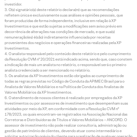
investidor.
O(s) signatário(s) deste relatório declara(m) que as recomendações
refletem única e exclusivamente suas análises e opiniões pessoais, que
foram produzidas de forma independente, inclusive em relação à XP
Investimentos e que estão sujeitas a modificações sem aviso prévio em
decorrência de alterações nas condições de mercado, e que sua(s)
remuneração(es) é(são) indiretamente influenciada por receitas
provenientes dos negócios e operações financeiras realizadas pela XP
Investimentos.
O analista responsável pelo conteúdo deste relatório e pelo cumprimento
da Resolução CVM nº 20/2021 está indicado acima, sendo que, caso constem
a indicação de mais um analista no relatório, o responsável será o primeiro
analista credenciado a ser mencionado no relatório.
Os analistas da XP Investimentos estão obrigados ao cumprimento de
todas as regras previstas no Código de Conduta da APIMEC Brasil para o
Analista de Valores Mobiliários e na Política de Conduta dos Analistas de
Valores Mobiliários da XP Investimentos.
O atendimento de nossos clientes é realizado por empregados da XP
Investimentos ou por assessores de investimento que desempenham suas
atividades por meio da XP, em conformidade com a Resolução CVM nº
178/2023, os quais encontram-se registrados na Associação Nacional das
Corretoras e Distribuidoras de Títulos e Valores Mobiliários – ANCORD. O
assessor de investimento não pode realizar consultoria, administração ou
gestão de patrimônio de clientes, devendo atuar como intermediário e
solicitar autorização prévia do cliente para a realização de qualquer operação