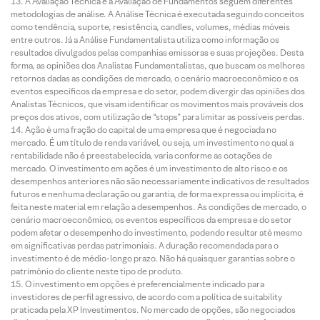
A Avaliação Técnica e a Avaliação de Fundamentos seguem diferentes
metodologias de análise. A Análise Técnica é executada seguindo conceitos
como tendência, suporte, resistência, candles, volumes, médias móveis
entre outros. Já a Análise Fundamentalista utiliza como informação os
resultados divulgados pelas companhias emissoras e suas projeções. Desta
forma, as opiniões dos Analistas Fundamentalistas, que buscam os melhores
retornos dadas as condições de mercado, o cenário macroeconômico e os
eventos específicos da empresa e do setor, podem divergir das opiniões dos
Analistas Técnicos, que visam identificar os movimentos mais prováveis dos
preços dos ativos, com utilização de “stops” para limitar as possíveis perdas.
Ação é uma fração do capital de uma empresa que é negociada no
mercado. É um título de renda variável, ou seja, um investimento no qual a
rentabilidade não é preestabelecida, varia conforme as cotações de
mercado. O investimento em ações é um investimento de alto risco e os
desempenhos anteriores não são necessariamente indicativos de resultados
futuros e nenhuma declaração ou garantia, de forma expressa ou implícita, é
feita neste material em relação a desempenhos. As condições de mercado, o
cenário macroeconômico, os eventos específicos da empresa e do setor
podem afetar o desempenho do investimento, podendo resultar até mesmo
em significativas perdas patrimoniais. A duração recomendada para o
investimento é de médio-longo prazo. Não há quaisquer garantias sobre o
patrimônio do cliente neste tipo de produto.
O investimento em opções é preferencialmente indicado para
investidores de perfil agressivo, de acordo com a política de suitability
praticada pela XP Investimentos. No mercado de opções, são negociados