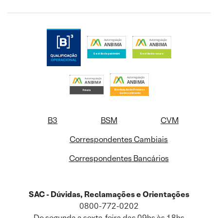
B3
BSM
CVM
Correspondentes Cambiais
Correspondentes Bancários
SAC - Dúvidas, Reclamações e Orientações
0800-772-0202
De segunda a sexta-feira das 09hs às 18hs