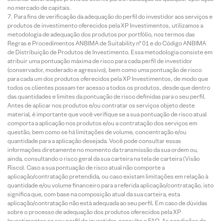
no mercado de capitais.
Para fins de verificação da adequação do perfil do investidor aos serviços e
produtos de investimento oferecidos pela XP Investimentos, utilizamos a
metodologia de adequação dos produtos por portfólio, nos termos das
Regras e Procedimentos ANBIMA de Suitability nº 01 e do Código ANBIMA
de Distribuição de Produtos de Investimento. Essa metodologia consiste em
atribuir uma pontuação máxima de risco para cada perfil de investidor
(conservador, moderado e agressivo), bem como uma pontuação de risco
para cada um dos produtos oferecidos pela XP Investimentos, de modo que
todos os clientes possam ter acesso a todos os produtos, desde que dentro
das quantidades e limites da pontuação de risco definidas para o seu perfil.
Antes de aplicar nos produtos e/ou contratar os serviços objeto deste
material, é importante que você verifique se a sua pontuação de risco atual
comporta a aplicação nos produtos e/ou a contratação dos serviços em
questão, bem como se há limitações de volume, concentração e/ou
quantidade para a aplicação desejada. Você pode consultar essas
informações diretamente no momento da transmissão da sua ordem ou,
ainda, consultando o risco geral da sua carteira na tela de carteira (Visão
Risco). Caso a sua pontuação de risco atual não comporte a
aplicação/contratação pretendida, ou caso existam limitações em relação à
quantidade e/ou volume financeiro para a referida aplicação/contratação, isto
significa que, com base na composição atual da sua carteira, esta
aplicação/contratação não está adequada ao seu perfil. Em caso de dúvidas
sobre o processo de adequação dos produtos oferecidos pela XP
Investimentos ao seu perfil de investidor, consulte o FAQ. As condições de