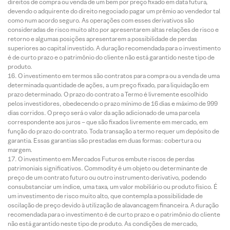
direitos de compra ou venda de um bem por preço fixado em data futura,
devendo o adquirente do direito negociado pagar um prêmio ao vendedor tal
como num acordo seguro. As operações com esses derivativos são
consideradas de risco muito alto por apresentarem altas relações de risco e
retorno e algumas posições apresentarem a possibilidade de perdas
superiores ao capital investido. A duração recomendada para o investimento
é de curto prazo e o patrimônio do cliente não está garantido neste tipo de
produto.
O investimento em termos são contratos para compra ou a venda de uma
determinada quantidade de ações, a um preço fixado, para liquidação em
prazo determinado. O prazo do contrato a Termo é livremente escolhido
pelos investidores, obedecendo o prazo mínimo de 16 dias e máximo de 999
dias corridos. O preço será o valor da ação adicionado de uma parcela
correspondente aos juros – que são fixados livremente em mercado, em
função do prazo do contrato. Toda transação a termo requer um depósito de
garantia. Essas garantias são prestadas em duas formas: cobertura ou
margem.
O investimento em Mercados Futuros embute riscos de perdas
patrimoniais significativos. Commodity é um objeto ou determinante de
preço de um contrato futuro ou outro instrumento derivativo, podendo
consubstanciar um índice, uma taxa, um valor mobiliário ou produto físico. É
um investimento de risco muito alto, que contempla a possibilidade de
oscilação de preço devido à utilização de alavancagem financeira. A duração
recomendada para o investimento é de curto prazo e o patrimônio do cliente
não está garantido neste tipo de produto. As condições de mercado,