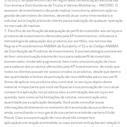
178/2023, os quais encontram-se registrados na Associação Nacional das
Corretoras e Distribuidoras de Títulos e Valores Mobiliários – ANCORD. O
assessor de investimento não pode realizar consultoria, administração ou
gestão de patrimônio de clientes, devendo atuar como intermediário e
solicitar autorização prévia do cliente para a realização de qualquer operação
no mercado de capitais.
Para fins de verificação da adequação do perfil do investidor aos serviços e
produtos de investimento oferecidos pela XP Investimentos, utilizamos a
metodologia de adequação dos produtos por portfólio, nos termos das
Regras e Procedimentos ANBIMA de Suitability nº 01 e do Código ANBIMA
de Distribuição de Produtos de Investimento. Essa metodologia consiste em
atribuir uma pontuação máxima de risco para cada perfil de investidor
(conservador, moderado e agressivo), bem como uma pontuação de risco
para cada um dos produtos oferecidos pela XP Investimentos, de modo que
todos os clientes possam ter acesso a todos os produtos, desde que dentro
das quantidades e limites da pontuação de risco definidas para o seu perfil.
Antes de aplicar nos produtos e/ou contratar os serviços objeto deste
material, é importante que você verifique se a sua pontuação de risco atual
comporta a aplicação nos produtos e/ou a contratação dos serviços em
questão, bem como se há limitações de volume, concentração e/ou
quantidade para a aplicação desejada. Você pode consultar essas
informações diretamente no momento da transmissão da sua ordem ou,
ainda, consultando o risco geral da sua carteira na tela de carteira (Visão
Risco). Caso a sua pontuação de risco atual não comporte a
aplicação/contratação pretendida, ou caso existam limitações em relação à