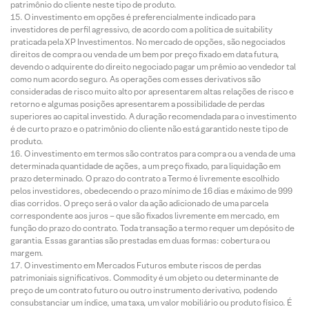
patrimônio do cliente neste tipo de produto.
O investimento em opções é preferencialmente indicado para
investidores de perfil agressivo, de acordo com a política de suitability
praticada pela XP Investimentos. No mercado de opções, são negociados
direitos de compra ou venda de um bem por preço fixado em data futura,
devendo o adquirente do direito negociado pagar um prêmio ao vendedor tal
como num acordo seguro. As operações com esses derivativos são
consideradas de risco muito alto por apresentarem altas relações de risco e
retorno e algumas posições apresentarem a possibilidade de perdas
superiores ao capital investido. A duração recomendada para o investimento
é de curto prazo e o patrimônio do cliente não está garantido neste tipo de
produto.
O investimento em termos são contratos para compra ou a venda de uma
determinada quantidade de ações, a um preço fixado, para liquidação em
prazo determinado. O prazo do contrato a Termo é livremente escolhido
pelos investidores, obedecendo o prazo mínimo de 16 dias e máximo de 999
dias corridos. O preço será o valor da ação adicionado de uma parcela
correspondente aos juros – que são fixados livremente em mercado, em
função do prazo do contrato. Toda transação a termo requer um depósito de
garantia. Essas garantias são prestadas em duas formas: cobertura ou
margem.
O investimento em Mercados Futuros embute riscos de perdas
patrimoniais significativos. Commodity é um objeto ou determinante de
preço de um contrato futuro ou outro instrumento derivativo, podendo
consubstanciar um índice, uma taxa, um valor mobiliário ou produto físico. É