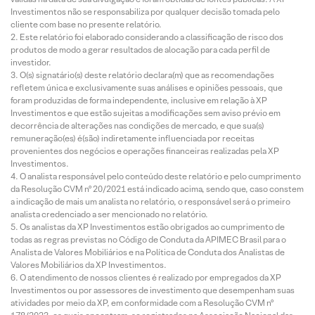
Investimentos não se responsabiliza por qualquer decisão tomada pelo
cliente com base no presente relatório.
Este relatório foi elaborado considerando a classificação de risco dos
produtos de modo a gerar resultados de alocação para cada perfil de
investidor.
O(s) signatário(s) deste relatório declara(m) que as recomendações
refletem única e exclusivamente suas análises e opiniões pessoais, que
foram produzidas de forma independente, inclusive em relação à XP
Investimentos e que estão sujeitas a modificações sem aviso prévio em
decorrência de alterações nas condições de mercado, e que sua(s)
remuneração(es) é(são) indiretamente influenciada por receitas
provenientes dos negócios e operações financeiras realizadas pela XP
Investimentos.
O analista responsável pelo conteúdo deste relatório e pelo cumprimento
da Resolução CVM nº 20/2021 está indicado acima, sendo que, caso constem
a indicação de mais um analista no relatório, o responsável será o primeiro
analista credenciado a ser mencionado no relatório.
Os analistas da XP Investimentos estão obrigados ao cumprimento de
todas as regras previstas no Código de Conduta da APIMEC Brasil para o
Analista de Valores Mobiliários e na Política de Conduta dos Analistas de
Valores Mobiliários da XP Investimentos.
O atendimento de nossos clientes é realizado por empregados da XP
Investimentos ou por assessores de investimento que desempenham suas
atividades por meio da XP, em conformidade com a Resolução CVM nº