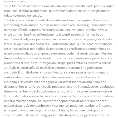
www.xpi.com.br.
A XP Investimentos se exime de qualquer responsabilidade por quaisquer
prejuízos, diretos ou indiretos, que venham a decorrer da utilização deste
relatório ou seu conteúdo.
A Avaliação Técnica e a Avaliação de Fundamentos seguem diferentes
metodologias de análise. A Análise Técnica é executada seguindo conceitos
como tendência, suporte, resistência, candles, volumes, médias móveis
entre outros. Já a Análise Fundamentalista utiliza como informação os
resultados divulgados pelas companhias emissoras e suas projeções. Desta
forma, as opiniões dos Analistas Fundamentalistas, que buscam os melhores
retornos dadas as condições de mercado, o cenário macroeconômico e os
eventos específicos da empresa e do setor, podem divergir das opiniões dos
Analistas Técnicos, que visam identificar os movimentos mais prováveis dos
preços dos ativos, com utilização de “stops” para limitar as possíveis perdas.
Ação é uma fração do capital de uma empresa que é negociada no
mercado. É um título de renda variável, ou seja, um investimento no qual a
rentabilidade não é preestabelecida, varia conforme as cotações de
mercado. O investimento em ações é um investimento de alto risco e os
desempenhos anteriores não são necessariamente indicativos de resultados
futuros e nenhuma declaração ou garantia, de forma expressa ou implícita, é
feita neste material em relação a desempenhos. As condições de mercado, o
cenário macroeconômico, os eventos específicos da empresa e do setor
podem afetar o desempenho do investimento, podendo resultar até mesmo
em significativas perdas patrimoniais. A duração recomendada para o
investimento é de médio-longo prazo. Não há quaisquer garantias sobre o