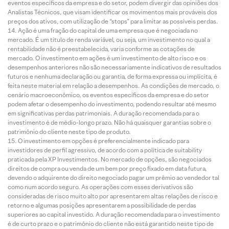
eventos específicos da empresa e do setor, podem divergir das opiniões dos
Analistas Técnicos, que visam identificar os movimentos mais prováveis dos
preços dos ativos, com utilização de “stops” para limitar as possíveis perdas.
Ação é uma fração do capital de uma empresa que é negociada no
mercado. É um título de renda variável, ou seja, um investimento no qual a
rentabilidade não é preestabelecida, varia conforme as cotações de
mercado. O investimento em ações é um investimento de alto risco e os
desempenhos anteriores não são necessariamente indicativos de resultados
futuros e nenhuma declaração ou garantia, de forma expressa ou implícita, é
feita neste material em relação a desempenhos. As condições de mercado, o
cenário macroeconômico, os eventos específicos da empresa e do setor
podem afetar o desempenho do investimento, podendo resultar até mesmo
em significativas perdas patrimoniais. A duração recomendada para o
investimento é de médio-longo prazo. Não há quaisquer garantias sobre o
patrimônio do cliente neste tipo de produto.
O investimento em opções é preferencialmente indicado para
investidores de perfil agressivo, de acordo com a política de suitability
praticada pela XP Investimentos. No mercado de opções, são negociados
direitos de compra ou venda de um bem por preço fixado em data futura,
devendo o adquirente do direito negociado pagar um prêmio ao vendedor tal
como num acordo seguro. As operações com esses derivativos são
consideradas de risco muito alto por apresentarem altas relações de risco e
retorno e algumas posições apresentarem a possibilidade de perdas
superiores ao capital investido. A duração recomendada para o investimento
é de curto prazo e o patrimônio do cliente não está garantido neste tipo de