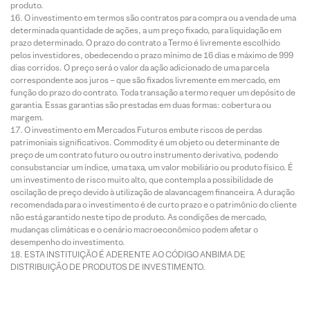
produto.
O investimento em termos são contratos para compra ou a venda de uma
determinada quantidade de ações, a um preço fixado, para liquidação em
prazo determinado. O prazo do contrato a Termo é livremente escolhido
pelos investidores, obedecendo o prazo mínimo de 16 dias e máximo de 999
dias corridos. O preço será o valor da ação adicionado de uma parcela
correspondente aos juros – que são fixados livremente em mercado, em
função do prazo do contrato. Toda transação a termo requer um depósito de
garantia. Essas garantias são prestadas em duas formas: cobertura ou
margem.
O investimento em Mercados Futuros embute riscos de perdas
patrimoniais significativos. Commodity é um objeto ou determinante de
preço de um contrato futuro ou outro instrumento derivativo, podendo
consubstanciar um índice, uma taxa, um valor mobiliário ou produto físico. É
um investimento de risco muito alto, que contempla a possibilidade de
oscilação de preço devido à utilização de alavancagem financeira. A duração
recomendada para o investimento é de curto prazo e o patrimônio do cliente
não está garantido neste tipo de produto. As condições de mercado,
mudanças climáticas e o cenário macroeconômico podem afetar o
desempenho do investimento.
ESTA INSTITUIÇÃO É ADERENTE AO CÓDIGO ANBIMA DE
DISTRIBUIÇÃO DE PRODUTOS DE INVESTIMENTO.