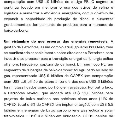
comparação com US$ 10 bilhões do antigo PE. O segmento
continua focado em melhorar o uso dos ativos de refino e
logística e aumentar a eficiência energética, com o objetivo de
expandir a capacidade de produção de diesel e aumentar
gradualmente o fornecimento de produtos para o mercado de
baixo carbono.
Um vislumbre do que esperar das energias renováveis.
A
gestão da Petrobras, assim como o atual governo brasileiro, tem
se manifestado especialmente sobre direcionar a Petrobras para
investir e se preparar para a transição energética (energia eólica
offshore, hidrogênio, captura de carbono). Em seu novo PE, um
segmento de “Energias de baixo carbono” foi agrupado ao lado do
gás, representando US$ 9 bilhões de CAPEX (em comparação
com US$ 1,6 bilhão do plano anterior), dos quais US$ 6 bilhões
foram classificados como portfólio em avaliação. Por outro lado,
a Petrobras revelou que alocará até US$ 11,5 bilhões para
projetos de baixo carbono nos próximos cinco anos (11% do
CAPEX total e 6% do CAPEX em implementação), com US$ 5,5
bilhões em energias de baixo carbono (energias eólica e solar
fotovoltaica + US$ 0,3 bilhão em hidrogênio, CCUS, capital de