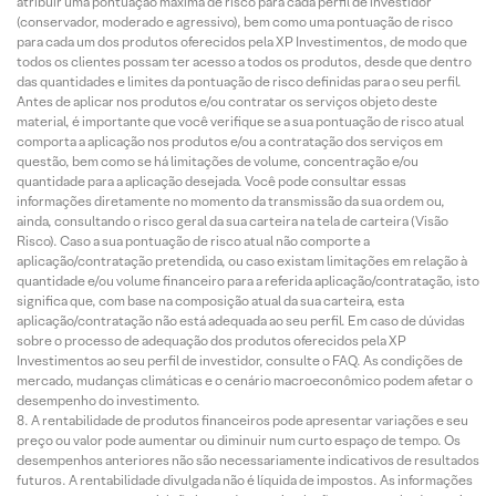
atribuir uma pontuação máxima de risco para cada perfil de investidor
(conservador, moderado e agressivo), bem como uma pontuação de risco
para cada um dos produtos oferecidos pela XP Investimentos, de modo que
todos os clientes possam ter acesso a todos os produtos, desde que dentro
das quantidades e limites da pontuação de risco definidas para o seu perfil.
Antes de aplicar nos produtos e/ou contratar os serviços objeto deste
material, é importante que você verifique se a sua pontuação de risco atual
comporta a aplicação nos produtos e/ou a contratação dos serviços em
questão, bem como se há limitações de volume, concentração e/ou
quantidade para a aplicação desejada. Você pode consultar essas
informações diretamente no momento da transmissão da sua ordem ou,
ainda, consultando o risco geral da sua carteira na tela de carteira (Visão
Risco). Caso a sua pontuação de risco atual não comporte a
aplicação/contratação pretendida, ou caso existam limitações em relação à
quantidade e/ou volume financeiro para a referida aplicação/contratação, isto
significa que, com base na composição atual da sua carteira, esta
aplicação/contratação não está adequada ao seu perfil. Em caso de dúvidas
sobre o processo de adequação dos produtos oferecidos pela XP
Investimentos ao seu perfil de investidor, consulte o FAQ. As condições de
mercado, mudanças climáticas e o cenário macroeconômico podem afetar o
desempenho do investimento.
A rentabilidade de produtos financeiros pode apresentar variações e seu
preço ou valor pode aumentar ou diminuir num curto espaço de tempo. Os
desempenhos anteriores não são necessariamente indicativos de resultados
futuros. A rentabilidade divulgada não é líquida de impostos. As informações