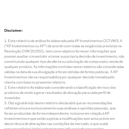
Disclaimer:
Este relatório de análise foi elaborado pela XP Investimentos CCTVM S.A.
(“XP Investimentos ou XP”) de acordo com todas as exigências previstas na
Resolução CVM 20/2021, tem como objetivo fornecer informações que
possam auxiliar o investidor a tomar sua própria decisão de investimento, não
constituindo qualquer tipo de oferta ou solicitação de compra e/ou venda de
qualquer produto. As informações contidas neste relatório são consideradas
válidas na data de sua divulgação e foram obtidas de fontes públicas. A XP
Investimentos não se responsabiliza por qualquer decisão tomada pelo
cliente com base no presente relatório.
Este relatório foi elaborado considerando a classificação de risco dos
produtos de modo a gerar resultados de alocação para cada perfil de
investidor.
O(s) signatário(s) deste relatório declara(m) que as recomendações
refletem única e exclusivamente suas análises e opiniões pessoais, que
foram produzidas de forma independente, inclusive em relação à XP
Investimentos e que estão sujeitas a modificações sem aviso prévio em
decorrência de alterações nas condições de mercado, e que sua(s)
remuneração(es) é(são) indiretamente influenciada por receitas