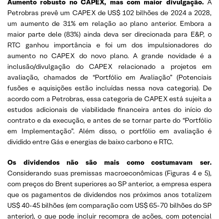
Aumento robusto no CAPEX, mas com maior divulgação.
A
Petrobras prevê um CAPEX de US$ 102 bilhões de 2024 a 2028,
um aumento de 31% em relação ao plano anterior. Embora a
maior parte dele (83%) ainda deva ser direcionada para E&P, o
RTC ganhou importância e foi um dos impulsionadores do
aumento no CAPEX do novo plano. A grande novidade é a
inclusão/divulgação do CAPEX relacionado a projetos em
avaliação, chamados de “Portfólio em Avaliação” (Potenciais
fusões e aquisições estão incluídas nessa nova categoria). De
acordo com a Petrobras, essa categoria de CAPEX está sujeita a
estudos adicionais de viabilidade financeira antes do início do
contrato e da execução, e antes de se tornar parte do “Portfólio
em Implementação”. Além disso, o portfólio em avaliação é
dividido entre Gás e energias de baixo carbono e RTC.
Os dividendos não são mais como costumavam ser.
Considerando suas premissas macroeconômicas (Figuras 4 e 5),
com preços do Brent superiores ao SP anterior, a empresa espera
que os pagamentos de dividendos nos próximos anos totalizem
US$ 40-45 bilhões (em comparação com US$ 65-70 bilhões do SP
anterior), o que pode incluir recompra de ações, com potencial