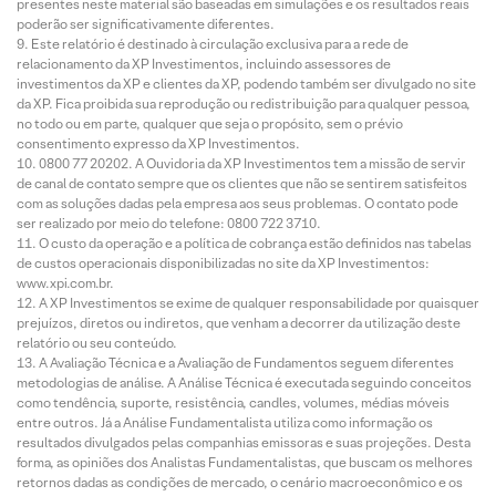
presentes neste material são baseadas em simulações e os resultados reais
poderão ser significativamente diferentes.
Este relatório é destinado à circulação exclusiva para a rede de
relacionamento da XP Investimentos, incluindo assessores de
investimentos da XP e clientes da XP, podendo também ser divulgado no site
da XP. Fica proibida sua reprodução ou redistribuição para qualquer pessoa,
no todo ou em parte, qualquer que seja o propósito, sem o prévio
consentimento expresso da XP Investimentos.
0800 77 20202. A Ouvidoria da XP Investimentos tem a missão de servir
de canal de contato sempre que os clientes que não se sentirem satisfeitos
com as soluções dadas pela empresa aos seus problemas. O contato pode
ser realizado por meio do telefone: 0800 722 3710.
O custo da operação e a política de cobrança estão definidos nas tabelas
de custos operacionais disponibilizadas no site da XP Investimentos:
www.xpi.com.br.
A XP Investimentos se exime de qualquer responsabilidade por quaisquer
prejuízos, diretos ou indiretos, que venham a decorrer da utilização deste
relatório ou seu conteúdo.
A Avaliação Técnica e a Avaliação de Fundamentos seguem diferentes
metodologias de análise. A Análise Técnica é executada seguindo conceitos
como tendência, suporte, resistência, candles, volumes, médias móveis
entre outros. Já a Análise Fundamentalista utiliza como informação os
resultados divulgados pelas companhias emissoras e suas projeções. Desta
forma, as opiniões dos Analistas Fundamentalistas, que buscam os melhores
retornos dadas as condições de mercado, o cenário macroeconômico e os