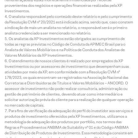
provenientes dos negócios e operações financeiras realizadas pela XP
Investimentos.
O analista responsável pelo conteúdo deste relatório e pelo cumprimento
da Resolução CVM nº 20/2021 está indicado acima, sendo que, caso constem
a indicação de mais um analista no relatório, o responsável será o primeiro
analista credenciado a ser mencionado no relatório.
Os analistas da XP Investimentos estão obrigados ao cumprimento de
todas as regras previstas no Código de Conduta da APIMEC Brasil para o
Analista de Valores Mobiliários e na Política de Conduta dos Analistas de
Valores Mobiliários da XP Investimentos.
O atendimento de nossos clientes é realizado por empregados da XP
Investimentos ou por assessores de investimento que desempenham suas
atividades por meio da XP, em conformidade com a Resolução CVM nº
178/2023, os quais encontram-se registrados na Associação Nacional das
Corretoras e Distribuidoras de Títulos e Valores Mobiliários – ANCORD. O
assessor de investimento não pode realizar consultoria, administração ou
gestão de patrimônio de clientes, devendo atuar como intermediário e
solicitar autorização prévia do cliente para a realização de qualquer operação
no mercado de capitais.
Para fins de verificação da adequação do perfil do investidor aos serviços e
produtos de investimento oferecidos pela XP Investimentos, utilizamos a
metodologia de adequação dos produtos por portfólio, nos termos das
Regras e Procedimentos ANBIMA de Suitability nº 01 e do Código ANBIMA
de Distribuição de Produtos de Investimento. Essa metodologia consiste em