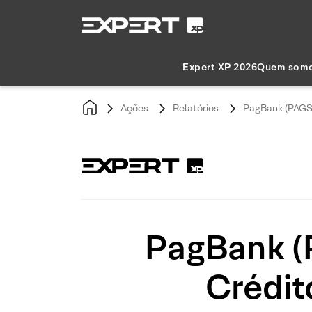
Expert XP 2026
Quem som
Ações
Relatórios
PagBank (PAGS)
PagBank (
Crédit