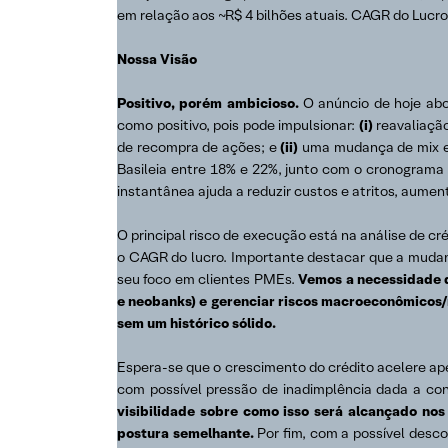
em relação aos ~R$ 4 bilhões atuais. CAGR do Lucr
Nossa Visão
Positivo, porém ambicioso.
O anúncio de hoje abor
como positivo, pois pode impulsionar:
(i)
reavaliação
de recompra de ações; e
(ii)
uma mudança de mix em 
Basileia entre 18% e 22%, junto com o cronograma d
instantânea ajuda a reduzir custos e atritos, aume
O principal risco de execução está na análise de cr
o CAGR do lucro. Importante destacar que a mudan
seu foco em clientes PMEs.
Vemos a necessidade d
e neobanks) e gerenciar riscos macroeconômicos/
sem um histórico sólido.
Espera-se que o crescimento do crédito acelere ape
com possível pressão de inadimplência dada a con
visibilidade sobre como isso será alcançado n
postura semelhante.
Por fim, com a possível desc