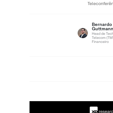
Teleconferên
Bernardo
Guttman
Head de Tech
Telecom (TMT
Financeiro