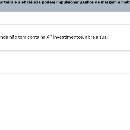
carteira e a eficiência podem impulsionar ganhos de margem e me
inda não tem conta na XP Investimentos, abra a sua!