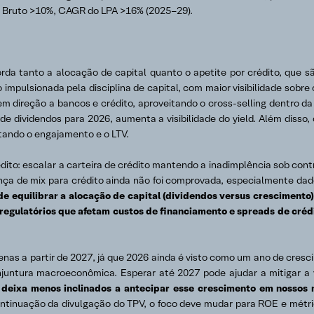
o Bruto >10%, CAGR do LPA >16% (2025–29).
da tanto a alocação de capital quanto o apetite por crédito, que s
 impulsionada pela disciplina de capital, com maior visibilidade sobr
direção a bancos e crédito, aproveitando o cross-selling dentro da
e dividendos para 2026, aumenta a visibilidade do yield. Além disso,
ntando o engajamento e o LTV.
édito: escalar a carteira de crédito mantendo a inadimplência sob contr
ça de mix para crédito ainda não foi comprovada, especialmente dado
e equilibrar a alocação de capital (dividendos versus crescimento
regulatórios que afetam custos de financiamento e spreads de cré
nas a partir de 2027, já que 2026 ainda é visto como um ano de cres
juntura macroeconômica. Esperar até 2027 pode ajudar a mitigar a v
os deixa menos inclinados a antecipar esse crescimento em nosso
ontinuação da divulgação do TPV, o foco deve mudar para ROE e métri