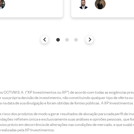
ais
entos CCTVM S.A. (“XP Investimentos ou XP”) de acordo com todas as exigências p
r sua própria decisão de investimento, não constituindo qualquer tipo de oferta ou
s na data de sua divulgação e foram obtidas de fontes públicas. A XP Investimentos
e risco dos produtos de modo a gerar resultados de alocação para cada perfil de inv
mendações refletem única e exclusivamente suas análises e opiniões pessoais, que 
aviso prévio em decorrência de alterações nas condições de mercado, e que sua(s)
realizadas pela XP Investimentos.