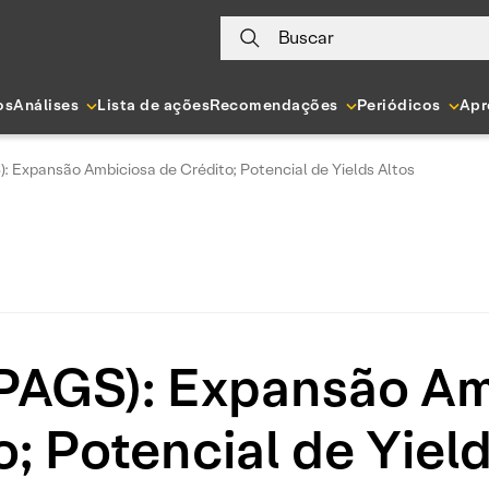
Buscar
os
Análises
Lista de ações
Recomendações
Periódicos
Apr
: Expansão Ambiciosa de Crédito; Potencial de Yields Altos
PAGS): Expansão Am
o; Potencial de Yield