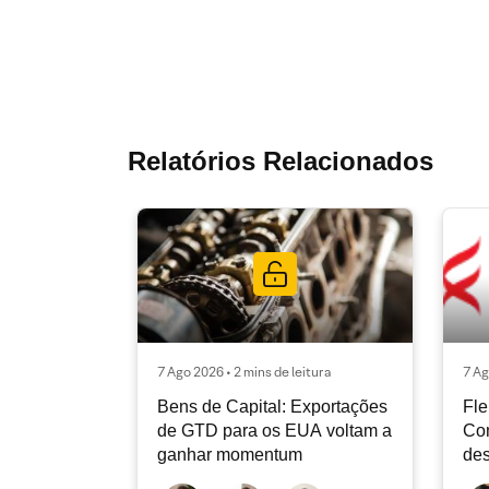
Relatórios Relacionados
7 Ago 2026 • 2 mins de leitura
7 Ag
Bens de Capital: Exportações
Fle
de GTD para os EUA voltam a
Co
ganhar momentum
des
dev