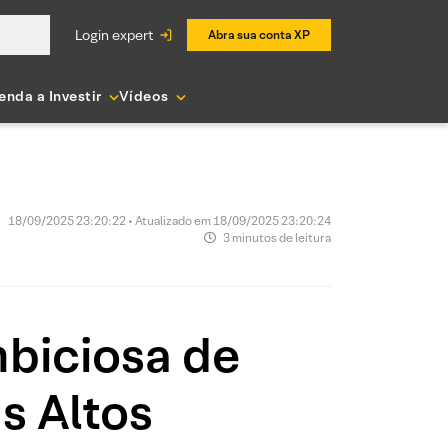
login expert
Abra sua conta XP
enda a Investir
Vídeos
18/09/2025 23:20:22 • Atualizado em 18/09/2025 23:20:24
3 minutos de leitura
biciosa de
s Altos