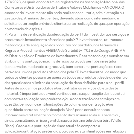
178/2023, os quais encontram-se registrados na Associação Nacional das
Corretoras e Distribuidoras de Títulos e Valores Mobiliários – ANCORD. O
assessor de investimento não pode realizar consultoria, administração ou
gestão de patrimônio de clientes, devendo atuar como intermediário e
solicitar autorização prévia do cliente para a realização de qualquer operação
no mercado de capitais.
Para fins de verificação da adequação do perfil do investidor aos serviços e
produtos de investimento oferecidos pela XP Investimentos, utilizamos a
metodologia de adequação dos produtos por portfólio, nos termos das
Regras e Procedimentos ANBIMA de Suitability nº 01 e do Código ANBIMA
de Distribuição de Produtos de Investimento. Essa metodologia consiste em
atribuir uma pontuação máxima de risco para cada perfil de investidor
(conservador, moderado e agressivo), bem como uma pontuação de risco
para cada um dos produtos oferecidos pela XP Investimentos, de modo que
todos os clientes possam ter acesso a todos os produtos, desde que dentro
das quantidades e limites da pontuação de risco definidas para o seu perfil.
Antes de aplicar nos produtos e/ou contratar os serviços objeto deste
material, é importante que você verifique se a sua pontuação de risco atual
comporta a aplicação nos produtos e/ou a contratação dos serviços em
questão, bem como se há limitações de volume, concentração e/ou
quantidade para a aplicação desejada. Você pode consultar essas
informações diretamente no momento da transmissão da sua ordem ou,
ainda, consultando o risco geral da sua carteira na tela de carteira (Visão
Risco). Caso a sua pontuação de risco atual não comporte a
aplicação/contratação pretendida, ou caso existam limitações em relação à