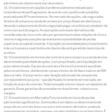
patrimônio do cliente neste tipo de produto.
O investimento em opções é preferencialmente indicado para
investidores de perfil agressivo, de acordo com a política de suitability
praticada pela XP Investimentos. No mercado de opções, são negociados
direitos de compra ou venda de um bem por preço fixado em data futura,
devendo o adquirente do direito negociado pagar um prêmio ao vendedor tal
como num acordo seguro. As operações com esses derivativos são
consideradas de risco muito alto por apresentarem altas relações de risco e
retorno e algumas posições apresentarem a possibilidade de perdas
superiores ao capital investido. A duração recomendada para o investimento
é de curto prazo e o patrimônio do cliente não está garantido neste tipo de
produto.
O investimento em termos são contratos para compra ou a venda de uma
determinada quantidade de ações, a um preço fixado, para liquidação em
prazo determinado. O prazo do contrato a Termo é livremente escolhido
pelos investidores, obedecendo o prazo mínimo de 16 dias e máximo de 999
dias corridos. O preço será o valor da ação adicionado de uma parcela
correspondente aos juros – que são fixados livremente em mercado, em
função do prazo do contrato. Toda transação a termo requer um depósito de
garantia. Essas garantias são prestadas em duas formas: cobertura ou
margem.
O investimento em Mercados Futuros embute riscos de perdas
patrimoniais significativos. Commodity é um objeto ou determinante de
preço de um contrato futuro ou outro instrumento derivativo, podendo
consubstanciar um índice, uma taxa, um valor mobiliário ou produto físico. É