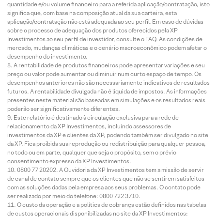
quantidade e/ou volume financeiro para a referida aplicação/contratação, isto
significa que, com base na composição atual da sua carteira, esta
aplicação/contratação não está adequada ao seu perfil. Em caso de dúvidas
sobre o processo de adequação dos produtos oferecidos pela XP
Investimentos ao seu perfil de investidor, consulte o FAQ. As condições de
mercado, mudanças climáticas e o cenário macroeconômico podem afetar o
desempenho do investimento.
A rentabilidade de produtos financeiros pode apresentar variações e seu
preço ou valor pode aumentar ou diminuir num curto espaço de tempo. Os
desempenhos anteriores não são necessariamente indicativos de resultados
futuros. A rentabilidade divulgada não é líquida de impostos. As informações
presentes neste material são baseadas em simulações e os resultados reais
poderão ser significativamente diferentes.
Este relatório é destinado à circulação exclusiva para a rede de
relacionamento da XP Investimentos, incluindo assessores de
investimentos da XP e clientes da XP, podendo também ser divulgado no site
da XP. Fica proibida sua reprodução ou redistribuição para qualquer pessoa,
no todo ou em parte, qualquer que seja o propósito, sem o prévio
consentimento expresso da XP Investimentos.
0800 77 20202. A Ouvidoria da XP Investimentos tem a missão de servir
de canal de contato sempre que os clientes que não se sentirem satisfeitos
com as soluções dadas pela empresa aos seus problemas. O contato pode
ser realizado por meio do telefone: 0800 722 3710.
O custo da operação e a política de cobrança estão definidos nas tabelas
de custos operacionais disponibilizadas no site da XP Investimentos: