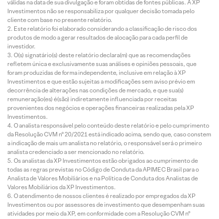
válidas na data de sua divulgação e foram obtidas de fontes públicas. A XP
Investimentos não se responsabiliza por qualquer decisão tomada pelo
cliente com base no presente relatório.
Este relatório foi elaborado considerando a classificação de risco dos
produtos de modo a gerar resultados de alocação para cada perfil de
investidor.
O(s) signatário(s) deste relatório declara(m) que as recomendações
refletem única e exclusivamente suas análises e opiniões pessoais, que
foram produzidas de forma independente, inclusive em relação à XP
Investimentos e que estão sujeitas a modificações sem aviso prévio em
decorrência de alterações nas condições de mercado, e que sua(s)
remuneração(es) é(são) indiretamente influenciada por receitas
provenientes dos negócios e operações financeiras realizadas pela XP
Investimentos.
O analista responsável pelo conteúdo deste relatório e pelo cumprimento
da Resolução CVM nº 20/2021 está indicado acima, sendo que, caso constem
a indicação de mais um analista no relatório, o responsável será o primeiro
analista credenciado a ser mencionado no relatório.
Os analistas da XP Investimentos estão obrigados ao cumprimento de
todas as regras previstas no Código de Conduta da APIMEC Brasil para o
Analista de Valores Mobiliários e na Política de Conduta dos Analistas de
Valores Mobiliários da XP Investimentos.
O atendimento de nossos clientes é realizado por empregados da XP
Investimentos ou por assessores de investimento que desempenham suas
atividades por meio da XP, em conformidade com a Resolução CVM nº