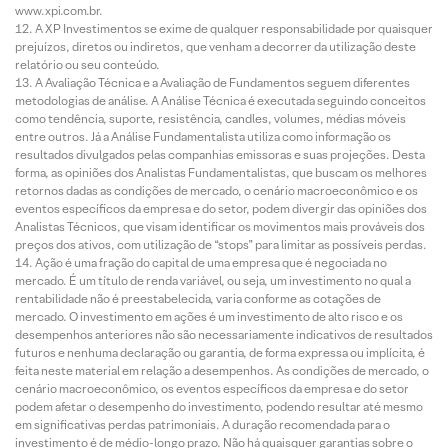
www.xpi.com.br.
A XP Investimentos se exime de qualquer responsabilidade por quaisquer
prejuízos, diretos ou indiretos, que venham a decorrer da utilização deste
relatório ou seu conteúdo.
A Avaliação Técnica e a Avaliação de Fundamentos seguem diferentes
metodologias de análise. A Análise Técnica é executada seguindo conceitos
como tendência, suporte, resistência, candles, volumes, médias móveis
entre outros. Já a Análise Fundamentalista utiliza como informação os
resultados divulgados pelas companhias emissoras e suas projeções. Desta
forma, as opiniões dos Analistas Fundamentalistas, que buscam os melhores
retornos dadas as condições de mercado, o cenário macroeconômico e os
eventos específicos da empresa e do setor, podem divergir das opiniões dos
Analistas Técnicos, que visam identificar os movimentos mais prováveis dos
preços dos ativos, com utilização de “stops” para limitar as possíveis perdas.
Ação é uma fração do capital de uma empresa que é negociada no
mercado. É um título de renda variável, ou seja, um investimento no qual a
rentabilidade não é preestabelecida, varia conforme as cotações de
mercado. O investimento em ações é um investimento de alto risco e os
desempenhos anteriores não são necessariamente indicativos de resultados
futuros e nenhuma declaração ou garantia, de forma expressa ou implícita, é
feita neste material em relação a desempenhos. As condições de mercado, o
cenário macroeconômico, os eventos específicos da empresa e do setor
podem afetar o desempenho do investimento, podendo resultar até mesmo
em significativas perdas patrimoniais. A duração recomendada para o
investimento é de médio-longo prazo. Não há quaisquer garantias sobre o