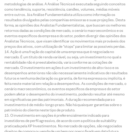
metodologias de análise. A Análise Técnica é executada seguindo conceitos
como tendência, suporte, resistência, candles, volumes, médias móveis
entre outros. Já a Análise Fundamentalista utiliza como informação os
resultados divulgados pelas companhias emissoras e suas projeções. Desta
forma, as opiniões dos Analistas Fundamentalistas, que buscam os melhores
retornos dadas as condições de mercado, o cenário macroeconômico e os
eventos específicos da empresa e do setor, podem divergir das opiniões dos
Analistas Técnicos, que visam identificar os movimentos mais prováveis dos
preços dos ativos, com utilização de “stops” para limitar as possíveis perdas.
Ação é uma fração do capital de uma empresa que é negociada no
mercado. É um título de renda variável, ou seja, um investimento no qual a
rentabilidade não é preestabelecida, varia conforme as cotações de
mercado. O investimento em ações é um investimento de alto risco e os
desempenhos anteriores não são necessariamente indicativos de resultados
futuros e nenhuma declaração ou garantia, de forma expressa ou implícita, é
feita neste material em relação a desempenhos. As condições de mercado, o
cenário macroeconômico, os eventos específicos da empresa e do setor
podem afetar o desempenho do investimento, podendo resultar até mesmo
em significativas perdas patrimoniais. A duração recomendada para o
investimento é de médio-longo prazo. Não há quaisquer garantias sobre o
patrimônio do cliente neste tipo de produto.
O investimento em opções é preferencialmente indicado para
investidores de perfil agressivo, de acordo com a política de suitability
praticada pela XP Investimentos. No mercado de opções, são negociados
direitos de compra ou venda de um bem por preço fixado em data futura,