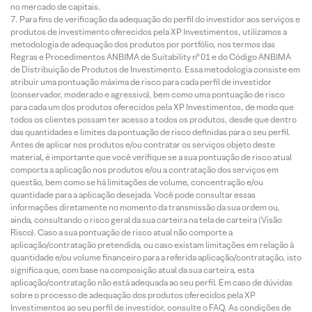
no mercado de capitais.
Para fins de verificação da adequação do perfil do investidor aos serviços e
produtos de investimento oferecidos pela XP Investimentos, utilizamos a
metodologia de adequação dos produtos por portfólio, nos termos das
Regras e Procedimentos ANBIMA de Suitability nº 01 e do Código ANBIMA
de Distribuição de Produtos de Investimento. Essa metodologia consiste em
atribuir uma pontuação máxima de risco para cada perfil de investidor
(conservador, moderado e agressivo), bem como uma pontuação de risco
para cada um dos produtos oferecidos pela XP Investimentos, de modo que
todos os clientes possam ter acesso a todos os produtos, desde que dentro
das quantidades e limites da pontuação de risco definidas para o seu perfil.
Antes de aplicar nos produtos e/ou contratar os serviços objeto deste
material, é importante que você verifique se a sua pontuação de risco atual
comporta a aplicação nos produtos e/ou a contratação dos serviços em
questão, bem como se há limitações de volume, concentração e/ou
quantidade para a aplicação desejada. Você pode consultar essas
informações diretamente no momento da transmissão da sua ordem ou,
ainda, consultando o risco geral da sua carteira na tela de carteira (Visão
Risco). Caso a sua pontuação de risco atual não comporte a
aplicação/contratação pretendida, ou caso existam limitações em relação à
quantidade e/ou volume financeiro para a referida aplicação/contratação, isto
significa que, com base na composição atual da sua carteira, esta
aplicação/contratação não está adequada ao seu perfil. Em caso de dúvidas
sobre o processo de adequação dos produtos oferecidos pela XP
Investimentos ao seu perfil de investidor, consulte o FAQ. As condições de