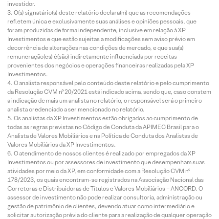
investidor.
O(s) signatário(s) deste relatório declara(m) que as recomendações
refletem única e exclusivamente suas análises e opiniões pessoais, que
foram produzidas de forma independente, inclusive em relação à XP
Investimentos e que estão sujeitas a modificações sem aviso prévio em
decorrência de alterações nas condições de mercado, e que sua(s)
remuneração(es) é(são) indiretamente influenciada por receitas
provenientes dos negócios e operações financeiras realizadas pela XP
Investimentos.
O analista responsável pelo conteúdo deste relatório e pelo cumprimento
da Resolução CVM nº 20/2021 está indicado acima, sendo que, caso constem
a indicação de mais um analista no relatório, o responsável será o primeiro
analista credenciado a ser mencionado no relatório.
Os analistas da XP Investimentos estão obrigados ao cumprimento de
todas as regras previstas no Código de Conduta da APIMEC Brasil para o
Analista de Valores Mobiliários e na Política de Conduta dos Analistas de
Valores Mobiliários da XP Investimentos.
O atendimento de nossos clientes é realizado por empregados da XP
Investimentos ou por assessores de investimento que desempenham suas
atividades por meio da XP, em conformidade com a Resolução CVM nº
178/2023, os quais encontram-se registrados na Associação Nacional das
Corretoras e Distribuidoras de Títulos e Valores Mobiliários – ANCORD. O
assessor de investimento não pode realizar consultoria, administração ou
gestão de patrimônio de clientes, devendo atuar como intermediário e
solicitar autorização prévia do cliente para a realização de qualquer operação