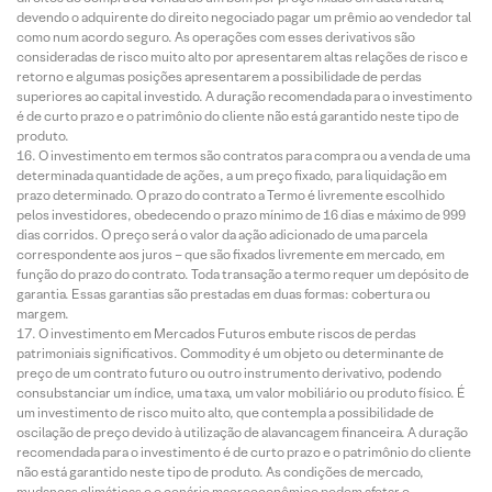
devendo o adquirente do direito negociado pagar um prêmio ao vendedor tal
como num acordo seguro. As operações com esses derivativos são
consideradas de risco muito alto por apresentarem altas relações de risco e
retorno e algumas posições apresentarem a possibilidade de perdas
superiores ao capital investido. A duração recomendada para o investimento
é de curto prazo e o patrimônio do cliente não está garantido neste tipo de
produto.
O investimento em termos são contratos para compra ou a venda de uma
determinada quantidade de ações, a um preço fixado, para liquidação em
prazo determinado. O prazo do contrato a Termo é livremente escolhido
pelos investidores, obedecendo o prazo mínimo de 16 dias e máximo de 999
dias corridos. O preço será o valor da ação adicionado de uma parcela
correspondente aos juros – que são fixados livremente em mercado, em
função do prazo do contrato. Toda transação a termo requer um depósito de
garantia. Essas garantias são prestadas em duas formas: cobertura ou
margem.
O investimento em Mercados Futuros embute riscos de perdas
patrimoniais significativos. Commodity é um objeto ou determinante de
preço de um contrato futuro ou outro instrumento derivativo, podendo
consubstanciar um índice, uma taxa, um valor mobiliário ou produto físico. É
um investimento de risco muito alto, que contempla a possibilidade de
oscilação de preço devido à utilização de alavancagem financeira. A duração
recomendada para o investimento é de curto prazo e o patrimônio do cliente
não está garantido neste tipo de produto. As condições de mercado,
mudanças climáticas e o cenário macroeconômico podem afetar o