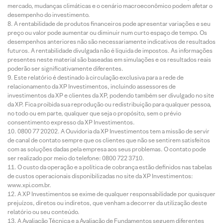
mercado, mudanças climáticas e o cenário macroeconômico podem afetar o
desempenho do investimento.
A rentabilidade de produtos financeiros pode apresentar variações e seu
preço ou valor pode aumentar ou diminuir num curto espaço de tempo. Os
desempenhos anteriores não são necessariamente indicativos de resultados
futuros. A rentabilidade divulgada não é líquida de impostos. As informações
presentes neste material são baseadas em simulações e os resultados reais
poderão ser significativamente diferentes.
Este relatório é destinado à circulação exclusiva para a rede de
relacionamento da XP Investimentos, incluindo assessores de
investimentos da XP e clientes da XP, podendo também ser divulgado no site
da XP. Fica proibida sua reprodução ou redistribuição para qualquer pessoa,
no todo ou em parte, qualquer que seja o propósito, sem o prévio
consentimento expresso da XP Investimentos.
0800 77 20202. A Ouvidoria da XP Investimentos tem a missão de servir
de canal de contato sempre que os clientes que não se sentirem satisfeitos
com as soluções dadas pela empresa aos seus problemas. O contato pode
ser realizado por meio do telefone: 0800 722 3710.
O custo da operação e a política de cobrança estão definidos nas tabelas
de custos operacionais disponibilizadas no site da XP Investimentos:
www.xpi.com.br.
A XP Investimentos se exime de qualquer responsabilidade por quaisquer
prejuízos, diretos ou indiretos, que venham a decorrer da utilização deste
relatório ou seu conteúdo.
A Avaliação Técnica e a Avaliação de Fundamentos seguem diferentes