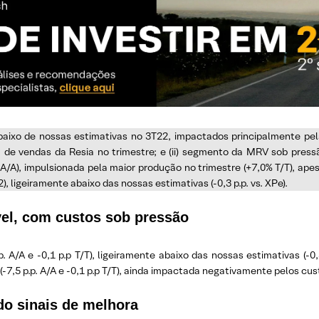
aixo de nossas estimativas no 3T22, impactados principalmente pela
lta de vendas da Resia no trimestre; e (ii) segmento da MRV sob pressã
 A/A), impulsionada pela maior produção no trimestre (+7,0% T/T), apes
, ligeiramente abaixo das nossas estimativas (-0,3 p.p. vs. XPe).
el, com custos sob pressão
A/A e -0,1 p.p T/T), ligeiramente abaixo das nossas estimativas (-0,
-7,5 p.p. A/A e -0,1 p.p T/T), ainda impactada negativamente pelos cus
do sinais de melhora