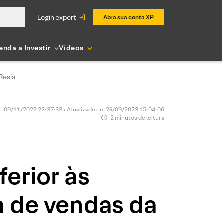
login expert
Abra sua conta XP
enda a Investir
Vídeos
Resia
09/11/2022 22:37:33 • Atualizado em 26/09/2023 15:04:06
2 minutos de leitura
erior às
a de vendas da