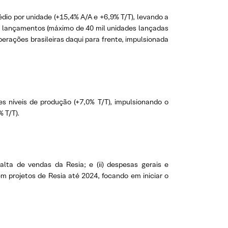
dio por unidade (+15,4% A/A e +6,9% T/T), levando a
os lançamentos (máximo de 40 mil unidades lançadas
erações brasileiras daqui para frente, impulsionada
res níveis de produção (+7,0% T/T), impulsionando o
 T/T).
alta de vendas da Resia; e (ii) despesas gerais e
 projetos de Resia até 2024, focando em iniciar o