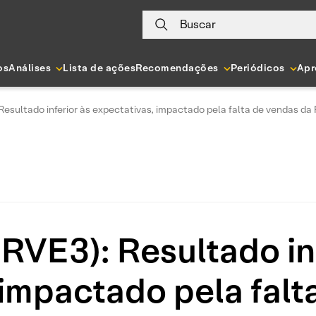
Buscar
os
Análises
Lista de ações
Recomendações
Periódicos
Apr
sultado inferior às expectativas, impactado pela falta de vendas da 
VE3): Resultado inf
 impactado pela falt