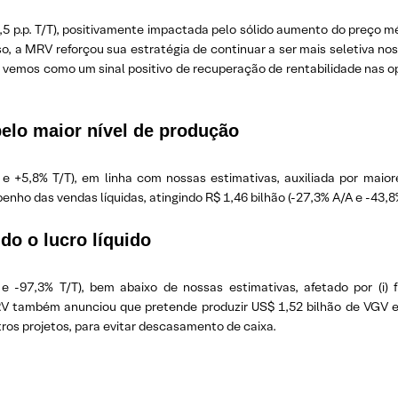
 p.p. T/T), positivamente impactada pelo sólido aumento do preço mé
, a MRV reforçou sua estratégia de continuar a ser mais seletiva n
e vemos como um sinal positivo de recuperação de rentabilidade nas op
pelo maior nível de produção
A e +5,8% T/T), em linha com nossas estimativas, auxiliada por maio
ho das vendas líquidas, atingindo R$ 1,46 bilhão (-27,3% A/A e -43,8%
do o lucro líquido
 e -97,3% T/T), bem abaixo de nossas estimativas, afetado por (i) f
MRV também anunciou que pretende produzir US$ 1,52 bilhão de VGV em
os projetos, para evitar descasamento de caixa.