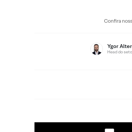
Confira nos
Ygor Alte
Head do setor