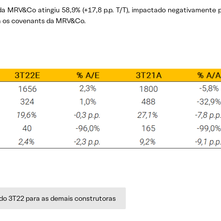
) da MRV&Co atingiu 58,9% (+17,8 p.p. T/T), impactado negativamente 
ta os covenants da MRV&Co.
 do 3T22 para as demais construtoras