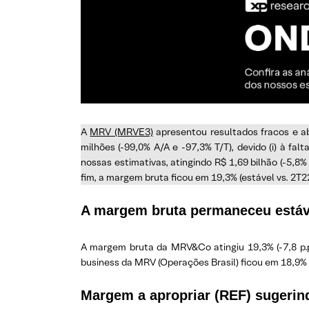
A
MRV (MRVE3)
apresentou resultados fracos e ab
milhões (-99,0% A/A e -97,3% T/T), devido (i) à fa
nossas estimativas, atingindo R$ 1,69 bilhão (-5,8%
fim, a margem bruta ficou em 19,3% (estável vs. 2T22)
A margem bruta permaneceu estáv
A margem bruta da MRV&Co atingiu 19,3% (-7,8 p.p. 
business da MRV (Operações Brasil) ficou em 18,9% (
Margem a apropriar (REF) sugerin