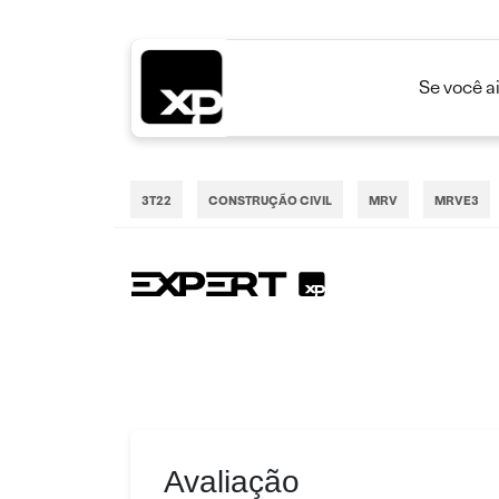
Se você a
3T22
CONSTRUÇÃO CIVIL
MRV
MRVE3
Avaliação