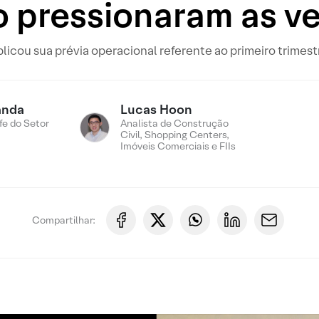
o pressionaram as v
icou sua prévia operacional referente ao primeiro trimest
anda
Lucas Hoon
fe do Setor
Analista de Construção
Civil, Shopping Centers,
Imóveis Comerciais e FIIs
Compartilhar: