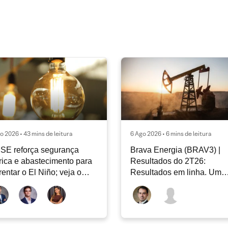
o 2026 • 43 mins de leitura
6 Ago 2026 • 6 mins de leitura
SE reforça segurança
Brava Energia (BRAV3) |
rica e abastecimento para
Resultados do 2T26:
rentar o El Niño; veja o
Resultados em linha. Um
ar Energia XP | Agosto
novo capítulo à frente