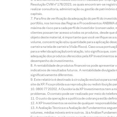
Resolução CVM nº 178/2023, os quais encontram-se registrad
realizar consultoria, administração ou gestão de patrimônio 
capitais.
Para fins de verificação da adequação do perfil do invest
portfólio, nos termos das Regras e Procedimentos ANBIMA de
máxima de risco para cada perfil de investidor (conservado
clientes possam ter acesso a todos os produtos, desde que de
objeto deste material, é importante que você verifique se a
volume, concentração e/ou quantidade para a aplicação dese
carteira na tela de carteira (Visão Risco). Caso a sua pontu
para a referida aplicação/contratação, isto significa que, co
adequação dos produtos oferecidos pela XP Investimentos ao
desempenho do investimento.
A rentabilidade de produtos financeiros pode apresentar
indicativos de resultados futuros. A rentabilidade divulgada
significativamente diferentes.
Este relatório é destinado à circulação exclusiva para a 
site da XP. Fica proibida sua reprodução ou redistribuição p
0800 77 20202. A Ouvidoria da XP Investimentos tem a mi
problemas. O contato pode ser realizado por meio do telefon
O custo da operação e a política de cobrança estão defini
A XP Investimentos se exime de qualquer responsabilidade
A Avaliação Técnica e a Avaliação de Fundamentos seguem
volumes, médias móveis entre outros. Já a Análise Fundament