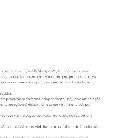
revistas na Resolução CVM 20/2021, tem como objetivo
 solicitação de compra e/ou venda de qualquer produto. As
 não se responsabiliza por qualquer decisão tomada pelo
estidor.
foram produzidas de forma independente, inclusive em relação
 remuneração(es) é(são) indiretamente influenciada por
constem a indicação de mais um analista no relatório, o
Analista de Valores Mobiliários e na Política de Conduta dos
s atividades por meio da XP, em conformidade com a