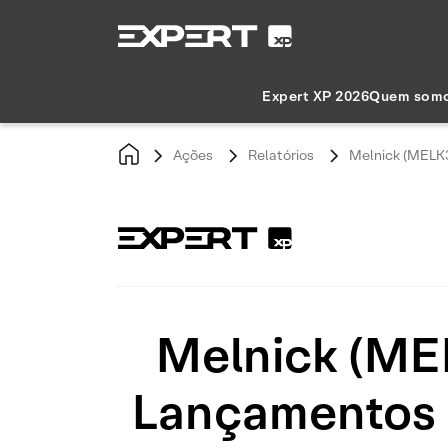
Expert XP 2026
Quem som
Ações
Relatórios
Melnick (MELK3
Melnick (MEL
Lançamentos R