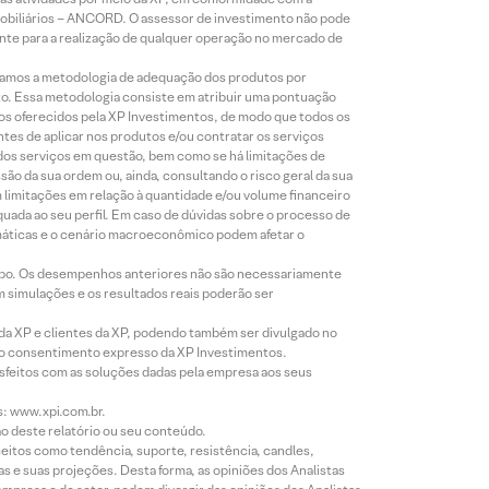
Mobiliários – ANCORD. O assessor de investimento não pode
iente para a realização de qualquer operação no mercado de
lizamos a metodologia de adequação dos produtos por
to. Essa metodologia consiste em atribuir uma pontuação
tos oferecidos pela XP Investimentos, de modo que todos os
ntes de aplicar nos produtos e/ou contratar os serviços
 dos serviços em questão, bem como se há limitações de
o da sua ordem ou, ainda, consultando o risco geral da sua
m limitações em relação à quantidade e/ou volume financeiro
equada ao seu perfil. Em caso de dúvidas sobre o processo de
imáticas e o cenário macroeconômico podem afetar o
empo. Os desempenhos anteriores não são necessariamente
m simulações e os resultados reais poderão ser
 da XP e clientes da XP, podendo também ser divulgado no
évio consentimento expresso da XP Investimentos.
isfeitos com as soluções dadas pela empresa aos seus
s: www.xpi.com.br.
ão deste relatório ou seu conteúdo.
eitos como tendência, suporte, resistência, candles,
s e suas projeções. Desta forma, as opiniões dos Analistas