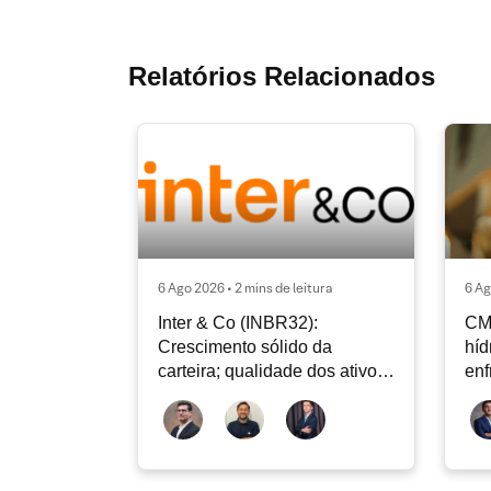
Relatórios Relacionados
6 Ago 2026 • 2 mins de leitura
6 Ag
Inter & Co (INBR32):
CM
Crescimento sólido da
híd
carteira; qualidade dos ativos
enf
continua sendo o principal
Rad
debate