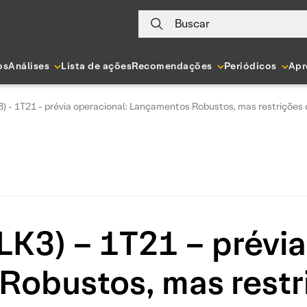
Buscar
os
Análises
Lista de ações
Recomendações
Periódicos
Apr
) - 1T21 - prévia operacional: Lançamentos Robustos, mas restrições
K3) – 1T21 – prévia
obustos, mas restr