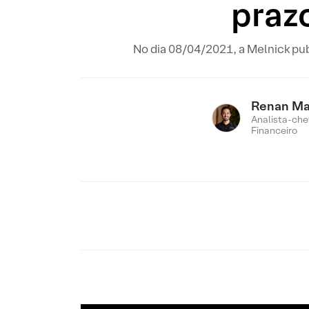
praz
No dia 08/04/2021, a Melnick publ
Renan M
Analista-che
Financeiro