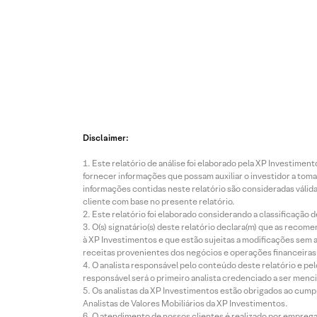
Disclaimer:
Este relatório de análise foi elaborado pela XP Investim
fornecer informações que possam auxiliar o investidor a toma
informações contidas neste relatório são consideradas válida
cliente com base no presente relatório.
Este relatório foi elaborado considerando a classificação d
O(s) signatário(s) deste relatório declara(m) que as reco
à XP Investimentos e que estão sujeitas a modificações sem 
receitas provenientes dos negócios e operações financeiras 
O analista responsável pelo conteúdo deste relatório e pe
responsável será o primeiro analista credenciado a ser menci
Os analistas da XP Investimentos estão obrigados ao cumpr
Analistas de Valores Mobiliários da XP Investimentos.
O atendimento de nossos clientes é realizado por empreg