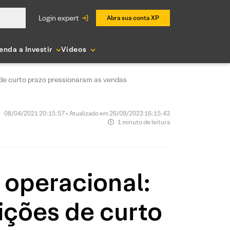
login expert
Abra sua conta XP
enda a Investir
Vídeos
 de curto prazo pressionaram as vendas
08/04/2021 20:15:57 • Atualizado em 26/09/2023 16:15:43
1 minuto de leitura
 operacional:
ições de curto