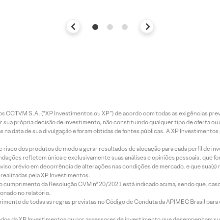
entos CCTVM S.A. (“XP Investimentos ou XP”) de acordo com todas as exigências p
r sua própria decisão de investimento, não constituindo qualquer tipo de oferta ou
s na data de sua divulgação e foram obtidas de fontes públicas. A XP Investimentos
e risco dos produtos de modo a gerar resultados de alocação para cada perfil de inv
mendações refletem única e exclusivamente suas análises e opiniões pessoais, que 
aviso prévio em decorrência de alterações nas condições de mercado, e que sua(s)
realizadas pela XP Investimentos.
lo cumprimento da Resolução CVM nº 20/2021 está indicado acima, sendo que, caso 
onado no relatório.
imento de todas as regras previstas no Código de Conduta da APIMEC Brasil para o 
ados da XP Investimentos ou por assessores de investimento que desempenham sua