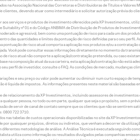
os na Associação Nacional das Corretoras e Distribuidoras de Títulos e Valores 
de clientes, devendo atuar como intermediário e solicitar autorização prévia do cl
idor aos serviços e produtos de investimento oferecidos pela XP Investimentos, uti
 Suitability nº 01 e do Código ANBIMA de Distribuição de Produtos de Investimen
r, moderado e agressivo), bem como uma pontuação de risco para cada um dos produ
ntro das quantidades e limites da pontuação de risco definidas para o seu perfil. A
 sua pontuação de risco atual comporta a aplicação nos produtos e/ou a contratação
jada. Você pode consultar essas informações diretamente no momento da transmissã
ação de risco atual não comporte a aplicação/contratação pretendida, ou caso exista
m base na composição atual da sua carteira, esta aplicação/contratação não está ad
 seu perfil de investidor, consulte o FAQ. As condições de mercado, mudanças cl
 variações e seu preço ou valor pode aumentar ou diminuir num curto espaço de t
 não é líquida de impostos. As informações presentes neste material são baseadas e
rede de relacionamento da XP Investimentos, incluindo assessores de investimentos
ara qualquer pessoa, no todo ou em parte, qualquer que seja o propósito, sem o pr
ssão de servir de canal de contato sempre que os clientes que não se sentirem sat
e: 0800 722 3710.
dos nas tabelas de custos operacionais disponibilizadas no site da XP Investimento
 por quaisquer prejuízos, diretos ou indiretos, que venham a decorrer da utilizaç
 diferentes metodologias de análise. A Análise Técnica é executada seguindo conc
alista utiliza como informação os resultados divulgados pelas companhias emissora