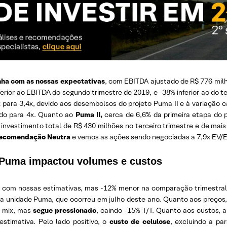
nha com as nossas expectativas
, com EBITDA ajustado de R$ 776 milhõ
erior ao EBITDA do segundo trimestre de 2019, e -38% inferior ao do t
 para 3,4x, devido aos desembolsos do projeto Puma II e à variação c
tado para 4x. Quanto ao
Puma II,
cerca de 6,6% da primeira etapa do p
nvestimento total de R$ 430 milhões no terceiro trimestre e de mais
ecomendação Neutra
e vemos as ações sendo negociadas a 7,9x EV/E
 Puma impactou volumes e custos
a
com nossas estimativas, mas -12% menor na comparação trimestral (
 unidade Puma, que ocorreu em julho deste ano. Quanto aos preços, o
o mix, mas
segue pressionado
, caindo -15% T/T. Quanto aos custos,
estimativa. Pelo lado positivo, o
custo de celulose
, excluindo a pa