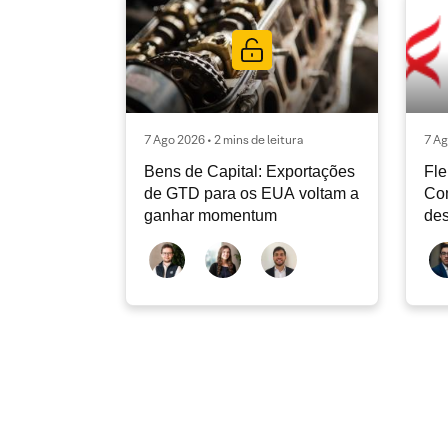
7 Ago 2026 • 2 mins de leitura
7 Ag
Bens de Capital: Exportações
Fle
de GTD para os EUA voltam a
Co
ganhar momentum
des
dev
atu