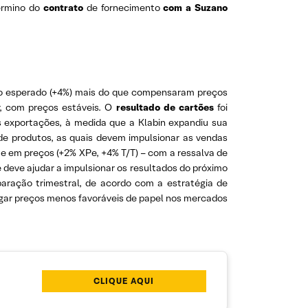
término do
contrato
de fornecimento
com a Suzano
 do esperado (+4%) mais do que compensaram preços
r, com preços estáveis. O
resultado de cartões
foi
 exportações, à medida que a Klabin expandiu sua
de produtos, as quais devem impulsionar as vendas
 e em preços (+2% XPe, +4% T/T) – com a ressalva de
e deve ajudar a impulsionar os resultados do próximo
aração trimestral, de acordo com a estratégia de
gar preços menos favoráveis ​​de papel nos mercados
CLIQUE AQUI