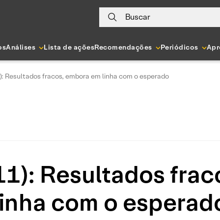
Buscar
os
Análises
Lista de ações
Recomendações
Periódicos
Apr
): Resultados fracos, embora em linha com o esperado
1): Resultados fra
linha com o esperad