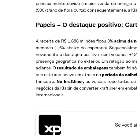
principalmente devido à maior venda de energia 
(900kt/ano de fibra curta); consequentemente, a Kl
Papeis – O destaque positivo; Ca
A receita de R$ 1.688 milhões ficou 3%
acima da n
menores (1,6% abaixo do esperado). Sequencialmen
novamente o destaque positivo, com volumes +15%
presença geográfica no exterior. Em relação ao m
adiante. O
resultado de embalagens
também foi sól
que este ano houve um atraso no
período da colhe
trimestre.
No kraftliner,
as vendas reportadas de 
negócios da Klabin de converter kraftliner em emba
internacionais.
Se você a