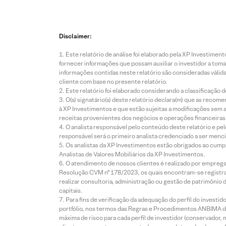
Disclaimer:
Este relatório de análise foi elaborado pela XP Investim
fornecer informações que possam auxiliar o investidor a toma
informações contidas neste relatório são consideradas válida
cliente com base no presente relatório.
Este relatório foi elaborado considerando a classificação d
O(s) signatário(s) deste relatório declara(m) que as reco
à XP Investimentos e que estão sujeitas a modificações sem 
receitas provenientes dos negócios e operações financeiras 
O analista responsável pelo conteúdo deste relatório e pe
responsável será o primeiro analista credenciado a ser menci
Os analistas da XP Investimentos estão obrigados ao cumpr
Analistas de Valores Mobiliários da XP Investimentos.
O atendimento de nossos clientes é realizado por empreg
Resolução CVM nº 178/2023, os quais encontram-se registrad
realizar consultoria, administração ou gestão de patrimônio 
capitais.
Para fins de verificação da adequação do perfil do invest
portfólio, nos termos das Regras e Procedimentos ANBIMA de
máxima de risco para cada perfil de investidor (conservado