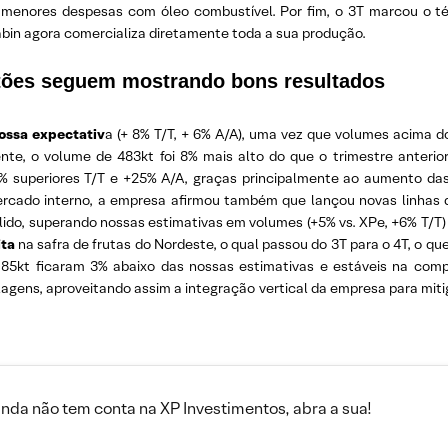
e menores despesas com óleo combustível. Por fim, o 3T marcou o 
abin agora comercializa diretamente toda a sua produção.
rtões seguem mostrando bons resultados
ossa expectativ
a (+ 8% T/T, + 6% A/A), uma vez que volumes acima
te, o volume de 483kt foi 8% mais alto do que o trimestre anterio
 superiores T/T e +25% A/A, graças principalmente ao aumento das
ercado interno, a empresa afirmou também que lançou novas linhas 
ido, superando nossas estimativas em volumes (+5% vs. XPe, +6% T/T)
ita
na safra de frutas do Nordeste, o qual passou do 3T para o 4T, o qu
85kt ficaram 3% abaixo das nossas estimativas e estáveis na comp
lagens, aproveitando assim a integração vertical da empresa para miti
inda não tem conta na XP Investimentos, abra a sua!