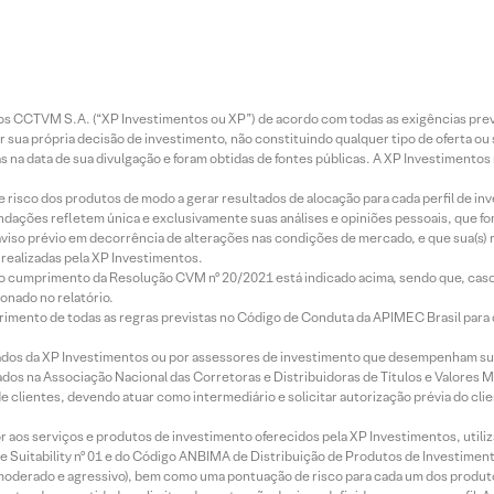
entos CCTVM S.A. (“XP Investimentos ou XP”) de acordo com todas as exigências p
r sua própria decisão de investimento, não constituindo qualquer tipo de oferta ou
s na data de sua divulgação e foram obtidas de fontes públicas. A XP Investimentos
e risco dos produtos de modo a gerar resultados de alocação para cada perfil de inv
mendações refletem única e exclusivamente suas análises e opiniões pessoais, que 
aviso prévio em decorrência de alterações nas condições de mercado, e que sua(s)
realizadas pela XP Investimentos.
lo cumprimento da Resolução CVM nº 20/2021 está indicado acima, sendo que, caso 
onado no relatório.
imento de todas as regras previstas no Código de Conduta da APIMEC Brasil para o 
ados da XP Investimentos ou por assessores de investimento que desempenham sua
os na Associação Nacional das Corretoras e Distribuidoras de Títulos e Valores 
de clientes, devendo atuar como intermediário e solicitar autorização prévia do cl
idor aos serviços e produtos de investimento oferecidos pela XP Investimentos, uti
 Suitability nº 01 e do Código ANBIMA de Distribuição de Produtos de Investimen
r, moderado e agressivo), bem como uma pontuação de risco para cada um dos produ