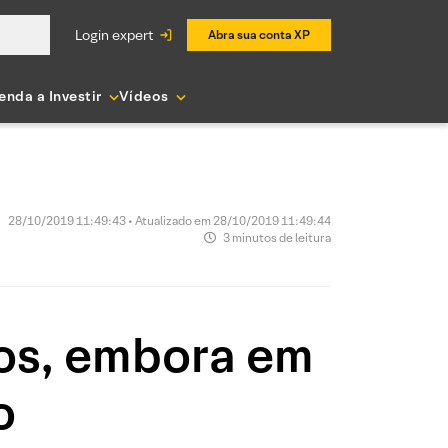
login expert
Abra sua conta XP
enda a Investir
Vídeos
28/10/2019 11:49:43 • Atualizado em 28/10/2019 11:49:44
3 minutos de leitura
cos, embora em
o