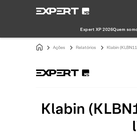
Expert XP 2026
Quem som
Ações
Relatórios
Klabin (KLBN11
Klabin (KLBN1