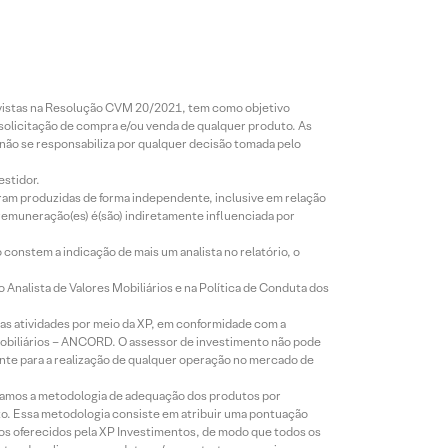
revistas na Resolução CVM 20/2021, tem como objetivo
 solicitação de compra e/ou venda de qualquer produto. As
 não se responsabiliza por qualquer decisão tomada pelo
estidor.
foram produzidas de forma independente, inclusive em relação
 remuneração(es) é(são) indiretamente influenciada por
constem a indicação de mais um analista no relatório, o
Analista de Valores Mobiliários e na Política de Conduta dos
s atividades por meio da XP, em conformidade com a
Mobiliários – ANCORD. O assessor de investimento não pode
iente para a realização de qualquer operação no mercado de
lizamos a metodologia de adequação dos produtos por
to. Essa metodologia consiste em atribuir uma pontuação
tos oferecidos pela XP Investimentos, de modo que todos os