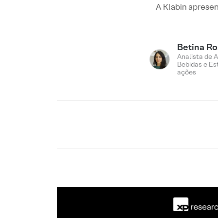
A Klabin apresen
Betina R
Analista de 
Bebidas e Es
ações