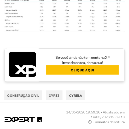
Se você ainda não tem conta na XP
Investimentos, abra a sua!
CLIQUE AQUI
CONSTRUÇÃO CIVIL
CYRE3
CYRELA
14/05/2026 19:59:16 • Atualizado em
14/05/2026 19:59:18
3 minutos de leitura