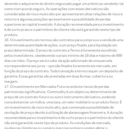
devendo o adquirente do direito negociado pagar um prêmio ao vendedor tal
como num acordo seguro. As operações com esses derivativos são
consideradas de risco muito alto por apresentarem altas relações de risco e
retorno e algumas posições apresentarem a possibilidade de perdas
superiores ao capital investido. A duração recomendada para o investimento
é de curto prazo e o patrimônio do cliente não está garantido neste tipo de
produto.
O investimento em termos são contratos para compra ou a venda de uma
determinada quantidade de ações, a um preço fixado, para liquidação em
prazo determinado. O prazo do contrato a Termo é livremente escolhido
pelos investidores, obedecendo o prazo mínimo de 16 dias e máximo de 999
dias corridos. O preço será o valor da ação adicionado de uma parcela
correspondente aos juros – que são fixados livremente em mercado, em
função do prazo do contrato. Toda transação a termo requer um depósito de
garantia. Essas garantias são prestadas em duas formas: cobertura ou
margem.
O investimento em Mercados Futuros embute riscos de perdas
patrimoniais significativos. Commodity é um objeto ou determinante de
preço de um contrato futuro ou outro instrumento derivativo, podendo
consubstanciar um índice, uma taxa, um valor mobiliário ou produto físico. É
um investimento de risco muito alto, que contempla a possibilidade de
oscilação de preço devido à utilização de alavancagem financeira. A duração
recomendada para o investimento é de curto prazo e o patrimônio do cliente
não está garantido neste tipo de produto. As condições de mercado,
mudanças climáticas e o cenário macroeconômico podem afetar o