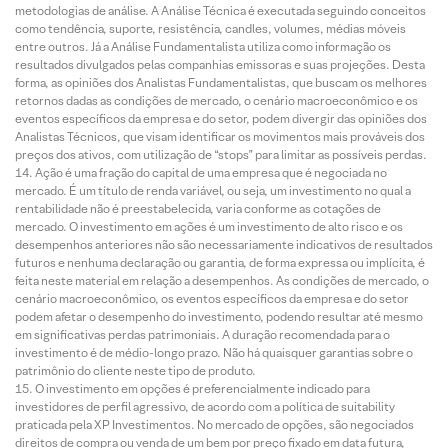
metodologias de análise. A Análise Técnica é executada seguindo conceitos
como tendência, suporte, resistência, candles, volumes, médias móveis
entre outros. Já a Análise Fundamentalista utiliza como informação os
resultados divulgados pelas companhias emissoras e suas projeções. Desta
forma, as opiniões dos Analistas Fundamentalistas, que buscam os melhores
retornos dadas as condições de mercado, o cenário macroeconômico e os
eventos específicos da empresa e do setor, podem divergir das opiniões dos
Analistas Técnicos, que visam identificar os movimentos mais prováveis dos
preços dos ativos, com utilização de “stops” para limitar as possíveis perdas.
Ação é uma fração do capital de uma empresa que é negociada no
mercado. É um título de renda variável, ou seja, um investimento no qual a
rentabilidade não é preestabelecida, varia conforme as cotações de
mercado. O investimento em ações é um investimento de alto risco e os
desempenhos anteriores não são necessariamente indicativos de resultados
futuros e nenhuma declaração ou garantia, de forma expressa ou implícita, é
feita neste material em relação a desempenhos. As condições de mercado, o
cenário macroeconômico, os eventos específicos da empresa e do setor
podem afetar o desempenho do investimento, podendo resultar até mesmo
em significativas perdas patrimoniais. A duração recomendada para o
investimento é de médio-longo prazo. Não há quaisquer garantias sobre o
patrimônio do cliente neste tipo de produto.
O investimento em opções é preferencialmente indicado para
investidores de perfil agressivo, de acordo com a política de suitability
praticada pela XP Investimentos. No mercado de opções, são negociados
direitos de compra ou venda de um bem por preço fixado em data futura,