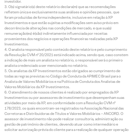
investidor.
O(s) signatário(s) deste relatório declara(m) que as recomendações
refletem única e exclusivamente suas análises e opiniões pessoais, que
foram produzidas de forma independente, inclusive em relação à XP
Investimentos e que estão sujeitas a modificações sem aviso prévio em
decorrência de alterações nas condições de mercado, e que sua(s)
remuneração(es) é(são) indiretamente influenciada por receitas
provenientes dos negócios e operações financeiras realizadas pela XP
Investimentos.
O analista responsável pelo conteúdo deste relatório e pelo cumprimento
da Resolução CVM nº 20/2021 está indicado acima, sendo que, caso constem
a indicação de mais um analista no relatório, o responsável será o primeiro
analista credenciado a ser mencionado no relatório.
Os analistas da XP Investimentos estão obrigados ao cumprimento de
todas as regras previstas no Código de Conduta da APIMEC Brasil para o
Analista de Valores Mobiliários e na Política de Conduta dos Analistas de
Valores Mobiliários da XP Investimentos.
O atendimento de nossos clientes é realizado por empregados da XP
Investimentos ou por assessores de investimento que desempenham suas
atividades por meio da XP, em conformidade com a Resolução CVM nº
178/2023, os quais encontram-se registrados na Associação Nacional das
Corretoras e Distribuidoras de Títulos e Valores Mobiliários – ANCORD. O
assessor de investimento não pode realizar consultoria, administração ou
gestão de patrimônio de clientes, devendo atuar como intermediário e
solicitar autorização prévia do cliente para a realização de qualquer operação