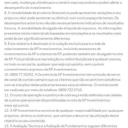
mercado, mudanças climáticas e o cenário macroeconômico podem afetar o
desempenho do investimento.
A rentabilidade de produtos financeiros pode apresentar variações e seu
preço ou valor pode aumentar ou diminuir num curto espaço de tempo. Os
desempenhos anteriores não são necessariamente indicativos de resultados
futuros. A rentabilidade divulgada não é líquida de impostos. As informações
presentes neste material são baseadas em simulações e os resultados reais
poderão ser significativamente diferentes.
Este relatório é destinado à circulação exclusiva para a rede de
relacionamento da XP Investimentos, incluindo assessores de
investimentos da XP e clientes da XP, podendo também ser divulgado no site
da XP. Fica proibida sua reprodução ou redistribuição para qualquer pessoa,
no todo ou em parte, qualquer que seja o propósito, sem o prévio
consentimento expresso da XP Investimentos.
0800 77 20202. A Ouvidoria da XP Investimentos tem a missão de servir
de canal de contato sempre que os clientes que não se sentirem satisfeitos
com as soluções dadas pela empresa aos seus problemas. O contato pode
ser realizado por meio do telefone: 0800 722 3710.
O custo da operação e a política de cobrança estão definidos nas tabelas
de custos operacionais disponibilizadas no site da XP Investimentos:
www.xpi.com.br.
A XP Investimentos se exime de qualquer responsabilidade por quaisquer
prejuízos, diretos ou indiretos, que venham a decorrer da utilização deste
relatório ou seu conteúdo.
A Avaliação Técnica e a Avaliação de Fundamentos seguem diferentes