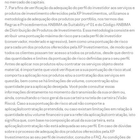
no mercado de capitais.
Para fins de verificação da adequação do perfil do investidor aos serviços e
produtos de investimento oferecidos pela XP Investimentos, utilizamos a
metodologia de adequação dos produtos por portfólio, nos termos das
Regras e Procedimentos ANBIMA de Suitability nº 01 e do Código ANBIMA
de Distribuição de Produtos de Investimento. Essa metodologia consiste em
atribuir uma pontuação máxima de risco para cada perfil de investidor
(conservador, moderado e agressivo), bem como uma pontuação de risco
para cada um dos produtos oferecidos pela XP Investimentos, de modo que
todos os clientes possam ter acesso a todos os produtos, desde que dentro
das quantidades e limites da pontuação de risco definidas para o seu perfil.
Antes de aplicar nos produtos e/ou contratar os serviços objeto deste
material, é importante que você verifique se a sua pontuação de risco atual
comporta a aplicação nos produtos e/ou a contratação dos serviços em
questão, bem como se há limitações de volume, concentração e/ou
quantidade para a aplicação desejada. Você pode consultar essas
informações diretamente no momento da transmissão da sua ordem ou,
ainda, consultando o risco geral da sua carteira na tela de carteira (Visão
Risco). Caso a sua pontuação de risco atual não comporte a
aplicação/contratação pretendida, ou caso existam limitações em relação à
quantidade e/ou volume financeiro para a referida aplicação/contratação, isto
significa que, com base na composição atual da sua carteira, esta
aplicação/contratação não está adequada ao seu perfil. Em caso de dúvidas
sobre o processo de adequação dos produtos oferecidos pela XP
Investimentos ao seu perfil de investidor, consulte o FAQ. As condições de