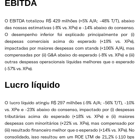
EBITDA
O EBITDA totalizou R$ 429 milhões (+5% A/A; -48% T/T), abaixo
das nossas estimativas (-8% vs. XPe) e -14% abaixo do consenso.
O desempenho inferior foi explicado principalmente por (i)
despesas comerciais acima do esperado (+19% vs. XPe),
impactadas por maiores despesas com stands (+106% A/A), mas
compensadas por (ii) G&A abaixo do esperado (-8% vs. XPe) e (iii)
outras despesas operacionais líquidas melhores que o esperado
(-57% vs. XPe).
Lucro líquido
O lucro líquido atingiu R$ 297 milhões (-9% A/A; -56% T/T), -10%
vs. XPe e -23% abaixo do consenso, impactado por (i) despesas
tributárias acima do esperado (+18% vs. XPe) e (ii) maiores
despesas com minoritários (+22% vs. XPe), mas compensado por
(iii) resultado financeiro melhor que o esperado (+14% vs. XPe). No
consolidado, isso resultou em um ROE LTM de 21,2% (-110 bps