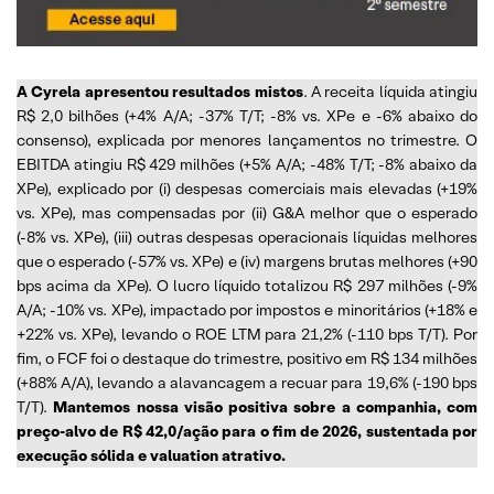
A Cyrela apresentou resultados mistos
. A receita líquida atingiu
R$ 2,0 bilhões (+4% A/A; -37% T/T; -8% vs. XPe e -6% abaixo do
consenso), explicada por menores lançamentos no trimestre. O
EBITDA atingiu R$ 429 milhões (+5% A/A; -48% T/T; -8% abaixo da
XPe), explicado por (i) despesas comerciais mais elevadas (+19%
vs. XPe), mas compensadas por (ii) G&A melhor que o esperado
(-8% vs. XPe), (iii) outras despesas operacionais líquidas melhores
que o esperado (-57% vs. XPe) e (iv) margens brutas melhores (+90
bps acima da XPe). O lucro líquido totalizou R$ 297 milhões (-9%
A/A; -10% vs. XPe), impactado por impostos e minoritários (+18% e
+22% vs. XPe), levando o ROE LTM para 21,2% (-110 bps T/T). Por
fim, o FCF foi o destaque do trimestre, positivo em R$ 134 milhões
(+88% A/A), levando a alavancagem a recuar para 19,6% (-190 bps
T/T).
Mantemos nossa visão positiva sobre a companhia, com
preço-alvo de R$ 42,0/ação para o fim de 2026, sustentada por
execução sólida e valuation atrativo.