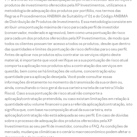
produtos de investimento oferecidos pela XP Investimentos, utilizamos a
metodologia de adequação dos produtos por portfólio, nos termos das
Regras e Procedimentos ANBIMA de Suitability nº 01 e do Código ANBIMA
de Distribuição de Produtos de Investimento. Essa metodologia consiste em
atribuir uma pontuação máxima de risco para cada perfil de investidor
(conservador, moderado e agressivo), bem como uma pontuação de risco
para cada um dos produtos oferecidos pela XP Investimentos, de modo que
todos os clientes possam ter acesso a todos os produtos, desde que dentro
das quantidades e limites da pontuação de risco definidas para o seu perfil.
Antes de aplicar nos produtos e/ou contratar os serviços objeto deste
material, é importante que você verifique se a sua pontuação de risco atual
comporta a aplicação nos produtos e/ou a contratação dos serviços em
questão, bem como se há limitações de volume, concentração e/ou
quantidade para a aplicação desejada. Você pode consultar essas
informações diretamente no momento da transmissão da sua ordem ou,
ainda, consultando o risco geral da sua carteira na tela de carteira (Visão
Risco). Caso a sua pontuação de risco atual não comporte a
aplicação/contratação pretendida, ou caso existam limitações em relação à
quantidade e/ou volume financeiro para a referida aplicação/contratação, isto
significa que, com base na composição atual da sua carteira, esta
aplicação/contratação não está adequada ao seu perfil. Em caso de dúvidas
sobre o processo de adequação dos produtos oferecidos pela XP
Investimentos ao seu perfil de investidor, consulte o FAQ. As condições de
mercado, mudanças climáticas e o cenário macroeconômico podem afetar o