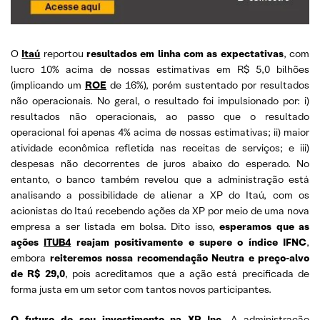
O
Itaú
reportou
resultados em linha com as expectativas
, com
lucro 10% acima de nossas estimativas em R$ 5,0 bilhões
(implicando um
ROE
de 16%), porém sustentado por resultados
não operacionais. No geral, o resultado foi impulsionado por: i)
resultados não operacionais, ao passo que o resultado
operacional foi apenas 4% acima de nossas estimativas; ii) maior
atividade econômica refletida nas receitas de serviços; e iii)
despesas não decorrentes de juros abaixo do esperado. No
entanto, o banco também revelou que a administração está
analisando a possibilidade de alienar a XP do Itaú, com os
acionistas do Itaú recebendo ações da XP por meio de uma nova
empresa a ser listada em bolsa. Dito isso,
esperamos que as
ações
ITUB4
reajam positivamente e supere o índice IFNC
,
embora
reiteremos nossa recomendação Neutra e preço-alvo
de R$ 29,0
, pois acreditamos que a ação está precificada de
forma justa em um setor com tantos novos participantes.
O futuro de seu investimento na XP Inc.
A administração