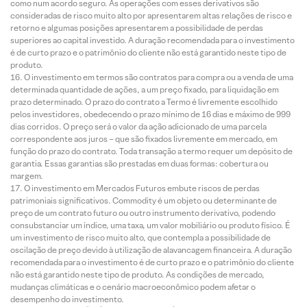
como num acordo seguro. As operações com esses derivativos são
consideradas de risco muito alto por apresentarem altas relações de risco e
retorno e algumas posições apresentarem a possibilidade de perdas
superiores ao capital investido. A duração recomendada para o investimento
é de curto prazo e o patrimônio do cliente não está garantido neste tipo de
produto.
O investimento em termos são contratos para compra ou a venda de uma
determinada quantidade de ações, a um preço fixado, para liquidação em
prazo determinado. O prazo do contrato a Termo é livremente escolhido
pelos investidores, obedecendo o prazo mínimo de 16 dias e máximo de 999
dias corridos. O preço será o valor da ação adicionado de uma parcela
correspondente aos juros – que são fixados livremente em mercado, em
função do prazo do contrato. Toda transação a termo requer um depósito de
garantia. Essas garantias são prestadas em duas formas: cobertura ou
margem.
O investimento em Mercados Futuros embute riscos de perdas
patrimoniais significativos. Commodity é um objeto ou determinante de
preço de um contrato futuro ou outro instrumento derivativo, podendo
consubstanciar um índice, uma taxa, um valor mobiliário ou produto físico. É
um investimento de risco muito alto, que contempla a possibilidade de
oscilação de preço devido à utilização de alavancagem financeira. A duração
recomendada para o investimento é de curto prazo e o patrimônio do cliente
não está garantido neste tipo de produto. As condições de mercado,
mudanças climáticas e o cenário macroeconômico podem afetar o
desempenho do investimento.