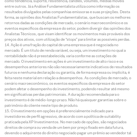
como tendência, suporte, resistência, candles, volumes, médias móveis
entre outros. Já a Análise Fundamentalista utiliza como informação os
resultados divulgados pelas companhias emissoras e suas projeções. Desta
forma, as opiniões dos Analistas Fundamentalistas, que buscam os melhores
retornos dadas as condições de mercado, o cenário macroeconômico e os
eventos específicos da empresa e do setor, podem divergir das opiniões dos
Analistas Técnicos, que visam identificar os movimentos mais prováveis dos
preços dos ativos, com utilização de “stops” para limitar as possíveis perdas.
Ação é uma fração do capital de uma empresa que é negociada no
mercado. É um título de renda variável, ou seja, um investimento no qual a
rentabilidade não é preestabelecida, varia conforme as cotações de
mercado. O investimento em ações é um investimento de alto risco e os
desempenhos anteriores não são necessariamente indicativos de resultados
futuros e nenhuma declaração ou garantia, de forma expressa ou implícita, é
feita neste material em relação a desempenhos. As condições de mercado, o
cenário macroeconômico, os eventos específicos da empresa e do setor
podem afetar o desempenho do investimento, podendo resultar até mesmo
em significativas perdas patrimoniais. A duração recomendada para o
investimento é de médio-longo prazo. Não há quaisquer garantias sobre o
patrimônio do cliente neste tipo de produto.
O investimento em opções é preferencialmente indicado para
investidores de perfil agressivo, de acordo com a política de suitability
praticada pela XP Investimentos. No mercado de opções, são negociados
direitos de compra ou venda de um bem por preço fixado em data futura,
devendo o adquirente do direito negociado pagar um prêmio ao vendedor tal