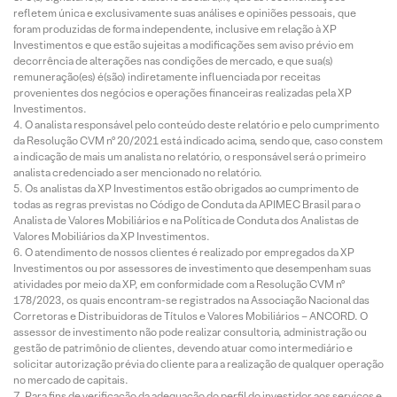
refletem única e exclusivamente suas análises e opiniões pessoais, que
foram produzidas de forma independente, inclusive em relação à XP
Investimentos e que estão sujeitas a modificações sem aviso prévio em
decorrência de alterações nas condições de mercado, e que sua(s)
remuneração(es) é(são) indiretamente influenciada por receitas
provenientes dos negócios e operações financeiras realizadas pela XP
Investimentos.
O analista responsável pelo conteúdo deste relatório e pelo cumprimento
da Resolução CVM nº 20/2021 está indicado acima, sendo que, caso constem
a indicação de mais um analista no relatório, o responsável será o primeiro
analista credenciado a ser mencionado no relatório.
Os analistas da XP Investimentos estão obrigados ao cumprimento de
todas as regras previstas no Código de Conduta da APIMEC Brasil para o
Analista de Valores Mobiliários e na Política de Conduta dos Analistas de
Valores Mobiliários da XP Investimentos.
O atendimento de nossos clientes é realizado por empregados da XP
Investimentos ou por assessores de investimento que desempenham suas
atividades por meio da XP, em conformidade com a Resolução CVM nº
178/2023, os quais encontram-se registrados na Associação Nacional das
Corretoras e Distribuidoras de Títulos e Valores Mobiliários – ANCORD. O
assessor de investimento não pode realizar consultoria, administração ou
gestão de patrimônio de clientes, devendo atuar como intermediário e
solicitar autorização prévia do cliente para a realização de qualquer operação
no mercado de capitais.
Para fins de verificação da adequação do perfil do investidor aos serviços e