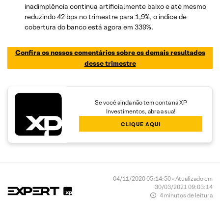
inadimplência continua artificialmente baixo e até mesmo
reduzindo 42 bps no trimestre para 1,9%, o índice de
cobertura do banco está agora em 339%.
Confira os nossos comentários sobre os demais resultados
desse trimestre
Se você ainda não tem conta na XP
Investimentos, abra a sua!
CLIQUE AQUI
04/11/2020 05:14:50 • Atualizado em
30/03/2021 09:03:14
4 minutos de leitura