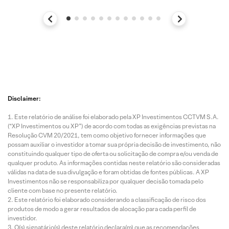
Disclaimer:
Este relatório de análise foi elaborado pela XP Investimentos CCTVM S.A.
(“XP Investimentos ou XP”) de acordo com todas as exigências previstas na
Resolução CVM 20/2021, tem como objetivo fornecer informações que
possam auxiliar o investidor a tomar sua própria decisão de investimento, não
constituindo qualquer tipo de oferta ou solicitação de compra e/ou venda de
qualquer produto. As informações contidas neste relatório são consideradas
válidas na data de sua divulgação e foram obtidas de fontes públicas. A XP
Investimentos não se responsabiliza por qualquer decisão tomada pelo
cliente com base no presente relatório.
Este relatório foi elaborado considerando a classificação de risco dos
produtos de modo a gerar resultados de alocação para cada perfil de
investidor.
O(s) signatário(s) deste relatório declara(m) que as recomendações