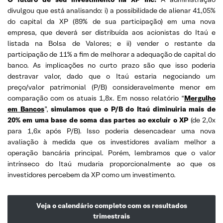
divulgou que está analisando: i) a possibilidade de alienar 41,05%
do capital da XP (89% de sua participação) em uma nova
empresa, que deverá ser distribuída aos acionistas do Itaú e
listada na Bolsa de Valores; e ii) vender o restante da
participação de 11% a fim de melhorar a adequação de capital do
banco. As implicações no curto prazo são que isso poderia
destravar valor, dado que o Itaú estaria negociando um
preço/valor patrimonial (P/B) consideravelmente menor em
comparação com os atuais 1,8x. Em nosso relatório “
Mergulho
em Bancos
”,
simulamos que o P/B do Itaú diminuiria mais de
20% em uma base de soma das partes ao excluir o XP
(de 2,0x
para 1,6x após P/B). Isso poderia desencadear uma nova
avaliação à medida que os investidores avaliam melhor a
operação bancária principal. Porém, lembramos que o valor
intrínseco do Itaú mudaria proporcionalmente ao que os
investidores percebem da XP como um investimento.
Veja o calendário completo com os resultados
trimestrais