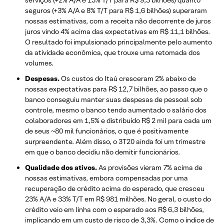
serviços (+2% A/A e 13% T/T para R$ 9,5 bilhões) quanto
seguros (+3% A/A e 8% T/T para R$ 1,6 bilhões) superaram
nossas estimativas, com a receita não decorrente de juros
juros vindo 4% acima das expectativas em R$ 11,1 bilhões.
O resultado foi impulsionado principalmente pelo aumento
da atividade econômica, que trouxe uma retomada dos
volumes.
Despesas.
Os custos do Itaú cresceram 2% abaixo de
nossas expectativas para R$ 12,7 bilhões, ao passo que o
banco conseguiu manter suas despesas de pessoal sob
controle, mesmo o banco tendo aumentado o salário dos
colaboradores em 1,5% e distribuído R$ 2 mil para cada um
de seus ~80 mil funcionários, o que é positivamente
surpreendente. Além disso, o 3T20 ainda foi um trimestre
em que o banco decidiu não demitir funcionários.
Qualidade dos ativos.
As provisões vieram 7% acima de
nossas estimativas, embora compensadas por uma
recuperação de crédito acima do esperado, que cresceu
23% A/A e 33% T/T em R$ 981 milhões. No geral, o custo do
crédito veio em linha com o esperado aos R$ 6,3 bilhões,
implicando em um custo de risco de 3,3%. Como o índice de