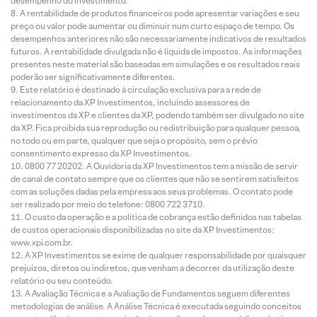
desempenho do investimento.
A rentabilidade de produtos financeiros pode apresentar variações e seu
preço ou valor pode aumentar ou diminuir num curto espaço de tempo. Os
desempenhos anteriores não são necessariamente indicativos de resultados
futuros. A rentabilidade divulgada não é líquida de impostos. As informações
presentes neste material são baseadas em simulações e os resultados reais
poderão ser significativamente diferentes.
Este relatório é destinado à circulação exclusiva para a rede de
relacionamento da XP Investimentos, incluindo assessores de
investimentos da XP e clientes da XP, podendo também ser divulgado no site
da XP. Fica proibida sua reprodução ou redistribuição para qualquer pessoa,
no todo ou em parte, qualquer que seja o propósito, sem o prévio
consentimento expresso da XP Investimentos.
0800 77 20202. A Ouvidoria da XP Investimentos tem a missão de servir
de canal de contato sempre que os clientes que não se sentirem satisfeitos
com as soluções dadas pela empresa aos seus problemas. O contato pode
ser realizado por meio do telefone: 0800 722 3710.
O custo da operação e a política de cobrança estão definidos nas tabelas
de custos operacionais disponibilizadas no site da XP Investimentos:
www.xpi.com.br.
A XP Investimentos se exime de qualquer responsabilidade por quaisquer
prejuízos, diretos ou indiretos, que venham a decorrer da utilização deste
relatório ou seu conteúdo.
A Avaliação Técnica e a Avaliação de Fundamentos seguem diferentes
metodologias de análise. A Análise Técnica é executada seguindo conceitos