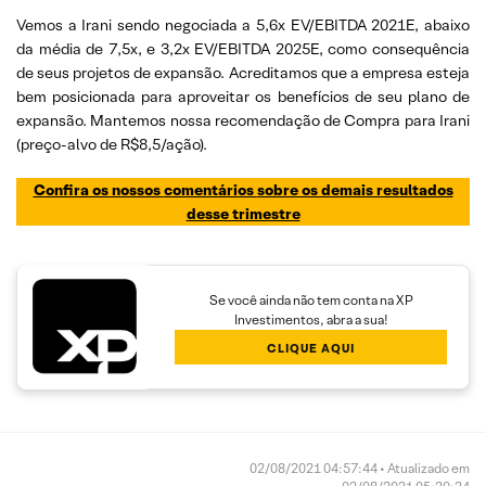
Vemos a Irani sendo negociada a 5,6x EV/EBITDA 2021E, abaixo
da média de 7,5x, e 3,2x EV/EBITDA 2025E, como consequência
de seus projetos de expansão. Acreditamos que a empresa esteja
bem posicionada para aproveitar os benefícios de seu plano de
expansão. Mantemos nossa recomendação de Compra para Irani
(preço-alvo de R$8,5/ação).
Confira os nossos
comentários
sobre os demais resultados
desse trimestre
Se você ainda não tem conta na XP
Investimentos, abra a sua!
CLIQUE AQUI
02/08/2021 04:57:44 • Atualizado em