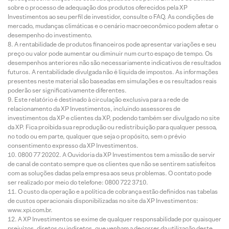
sobre o processo de adequação dos produtos oferecidos pela XP
Investimentos ao seu perfil de investidor, consulte o FAQ. As condições de
mercado, mudanças climáticas e o cenário macroeconômico podem afetar o
desempenho do investimento.
A rentabilidade de produtos financeiros pode apresentar variações e seu
preço ou valor pode aumentar ou diminuir num curto espaço de tempo. Os
desempenhos anteriores não são necessariamente indicativos de resultados
futuros. A rentabilidade divulgada não é líquida de impostos. As informações
presentes neste material são baseadas em simulações e os resultados reais
poderão ser significativamente diferentes.
Este relatório é destinado à circulação exclusiva para a rede de
relacionamento da XP Investimentos, incluindo assessores de
investimentos da XP e clientes da XP, podendo também ser divulgado no site
da XP. Fica proibida sua reprodução ou redistribuição para qualquer pessoa,
no todo ou em parte, qualquer que seja o propósito, sem o prévio
consentimento expresso da XP Investimentos.
0800 77 20202. A Ouvidoria da XP Investimentos tem a missão de servir
de canal de contato sempre que os clientes que não se sentirem satisfeitos
com as soluções dadas pela empresa aos seus problemas. O contato pode
ser realizado por meio do telefone: 0800 722 3710.
O custo da operação e a política de cobrança estão definidos nas tabelas
de custos operacionais disponibilizadas no site da XP Investimentos:
www.xpi.com.br.
A XP Investimentos se exime de qualquer responsabilidade por quaisquer
prejuízos, diretos ou indiretos, que venham a decorrer da utilização deste