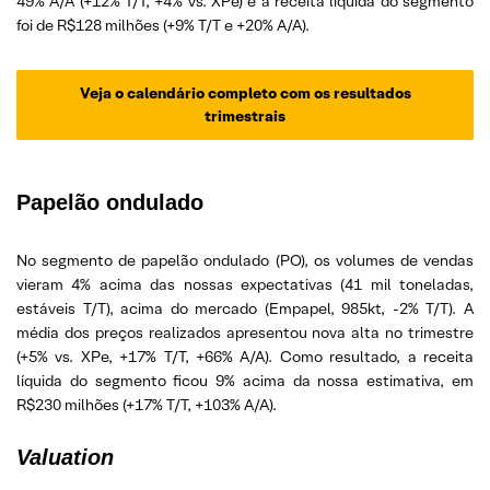
49% A/A (+12% T/T, +4% vs. XPe) e a receita líquida do segmento
foi de R$128 milhões (+9% T/T e +20% A/A).
Veja o calendário completo com os resultados
trimestrais
Papelão ondulado
No segmento de papelão ondulado (PO), os volumes de vendas
vieram 4% acima das nossas expectativas (41 mil toneladas,
estáveis T/T), acima do mercado (Empapel, 985kt, -2% T/T). A
média dos preços realizados apresentou nova alta no trimestre
(+5% vs. XPe, +17% T/T, +66% A/A). Como resultado, a receita
líquida do segmento ficou 9% acima da nossa estimativa, em
R$230 milhões (+17% T/T, +103% A/A).
Valuation