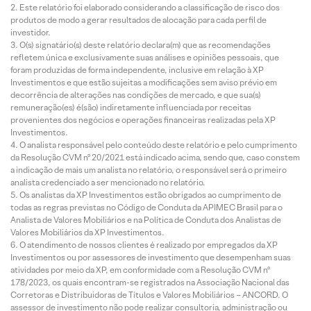
Este relatório foi elaborado considerando a classificação de risco dos
produtos de modo a gerar resultados de alocação para cada perfil de
investidor.
O(s) signatário(s) deste relatório declara(m) que as recomendações
refletem única e exclusivamente suas análises e opiniões pessoais, que
foram produzidas de forma independente, inclusive em relação à XP
Investimentos e que estão sujeitas a modificações sem aviso prévio em
decorrência de alterações nas condições de mercado, e que sua(s)
remuneração(es) é(são) indiretamente influenciada por receitas
provenientes dos negócios e operações financeiras realizadas pela XP
Investimentos.
O analista responsável pelo conteúdo deste relatório e pelo cumprimento
da Resolução CVM nº 20/2021 está indicado acima, sendo que, caso constem
a indicação de mais um analista no relatório, o responsável será o primeiro
analista credenciado a ser mencionado no relatório.
Os analistas da XP Investimentos estão obrigados ao cumprimento de
todas as regras previstas no Código de Conduta da APIMEC Brasil para o
Analista de Valores Mobiliários e na Política de Conduta dos Analistas de
Valores Mobiliários da XP Investimentos.
O atendimento de nossos clientes é realizado por empregados da XP
Investimentos ou por assessores de investimento que desempenham suas
atividades por meio da XP, em conformidade com a Resolução CVM nº
178/2023, os quais encontram-se registrados na Associação Nacional das
Corretoras e Distribuidoras de Títulos e Valores Mobiliários – ANCORD. O
assessor de investimento não pode realizar consultoria, administração ou