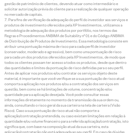
gestão de patrimônio de clientes, devendo atuar como intermediário e
solicitar autorização prévia do cliente para a realização de qualquer operação
no mercado de capitais.
Para fins de verificação da adequação do perfil do investidor aos serviços e
produtos de investimento oferecidos pela XP Investimentos, utilizamos a
metodologia de adequação dos produtos por portfólio, nos termos das
Regras e Procedimentos ANBIMA de Suitability nº 01 e do Código ANBIMA
de Distribuição de Produtos de Investimento. Essa metodologia consiste em
atribuir uma pontuação máxima de risco para cada perfil de investidor
(conservador, moderado e agressivo), bem como uma pontuação de risco
para cada um dos produtos oferecidos pela XP Investimentos, de modo que
todos os clientes possam ter acesso a todos os produtos, desde que dentro
das quantidades e limites da pontuação de risco definidas para o seu perfil.
Antes de aplicar nos produtos e/ou contratar os serviços objeto deste
material, é importante que você verifique se a sua pontuação de risco atual
comporta a aplicação nos produtos e/ou a contratação dos serviços em
questão, bem como se há limitações de volume, concentração e/ou
quantidade para a aplicação desejada. Você pode consultar essas
informações diretamente no momento da transmissão da sua ordem ou,
ainda, consultando o risco geral da sua carteira na tela de carteira (Visão
Risco). Caso a sua pontuação de risco atual não comporte a
aplicação/contratação pretendida, ou caso existam limitações em relação à
quantidade e/ou volume financeiro para a referida aplicação/contratação, isto
significa que, com base na composição atual da sua carteira, esta
aplicação/contratação não está adequada ao seu perfil. Em caso de dúvidas