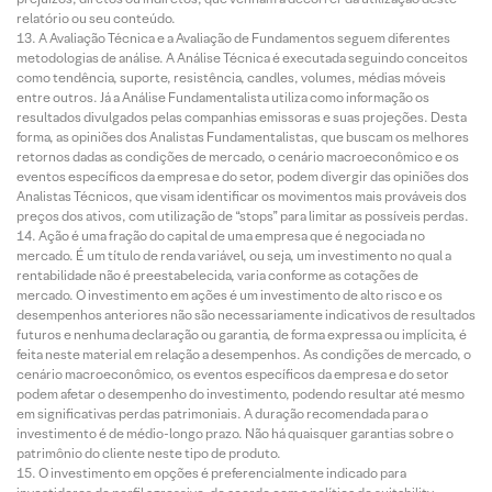
relatório ou seu conteúdo.
A Avaliação Técnica e a Avaliação de Fundamentos seguem diferentes
metodologias de análise. A Análise Técnica é executada seguindo conceitos
como tendência, suporte, resistência, candles, volumes, médias móveis
entre outros. Já a Análise Fundamentalista utiliza como informação os
resultados divulgados pelas companhias emissoras e suas projeções. Desta
forma, as opiniões dos Analistas Fundamentalistas, que buscam os melhores
retornos dadas as condições de mercado, o cenário macroeconômico e os
eventos específicos da empresa e do setor, podem divergir das opiniões dos
Analistas Técnicos, que visam identificar os movimentos mais prováveis dos
preços dos ativos, com utilização de “stops” para limitar as possíveis perdas.
Ação é uma fração do capital de uma empresa que é negociada no
mercado. É um título de renda variável, ou seja, um investimento no qual a
rentabilidade não é preestabelecida, varia conforme as cotações de
mercado. O investimento em ações é um investimento de alto risco e os
desempenhos anteriores não são necessariamente indicativos de resultados
futuros e nenhuma declaração ou garantia, de forma expressa ou implícita, é
feita neste material em relação a desempenhos. As condições de mercado, o
cenário macroeconômico, os eventos específicos da empresa e do setor
podem afetar o desempenho do investimento, podendo resultar até mesmo
em significativas perdas patrimoniais. A duração recomendada para o
investimento é de médio-longo prazo. Não há quaisquer garantias sobre o
patrimônio do cliente neste tipo de produto.
O investimento em opções é preferencialmente indicado para