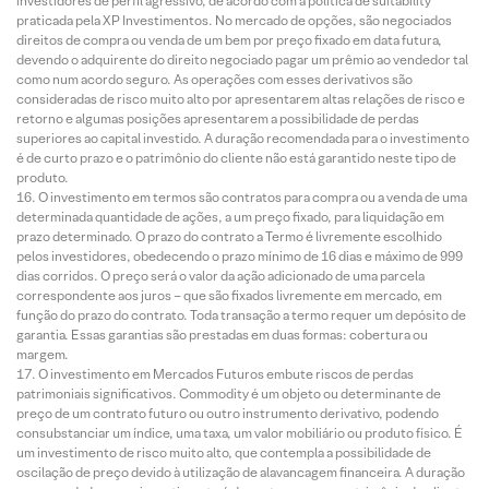
investidores de perfil agressivo, de acordo com a política de suitability
praticada pela XP Investimentos. No mercado de opções, são negociados
direitos de compra ou venda de um bem por preço fixado em data futura,
devendo o adquirente do direito negociado pagar um prêmio ao vendedor tal
como num acordo seguro. As operações com esses derivativos são
consideradas de risco muito alto por apresentarem altas relações de risco e
retorno e algumas posições apresentarem a possibilidade de perdas
superiores ao capital investido. A duração recomendada para o investimento
é de curto prazo e o patrimônio do cliente não está garantido neste tipo de
produto.
O investimento em termos são contratos para compra ou a venda de uma
determinada quantidade de ações, a um preço fixado, para liquidação em
prazo determinado. O prazo do contrato a Termo é livremente escolhido
pelos investidores, obedecendo o prazo mínimo de 16 dias e máximo de 999
dias corridos. O preço será o valor da ação adicionado de uma parcela
correspondente aos juros – que são fixados livremente em mercado, em
função do prazo do contrato. Toda transação a termo requer um depósito de
garantia. Essas garantias são prestadas em duas formas: cobertura ou
margem.
O investimento em Mercados Futuros embute riscos de perdas
patrimoniais significativos. Commodity é um objeto ou determinante de
preço de um contrato futuro ou outro instrumento derivativo, podendo
consubstanciar um índice, uma taxa, um valor mobiliário ou produto físico. É
um investimento de risco muito alto, que contempla a possibilidade de
oscilação de preço devido à utilização de alavancagem financeira. A duração