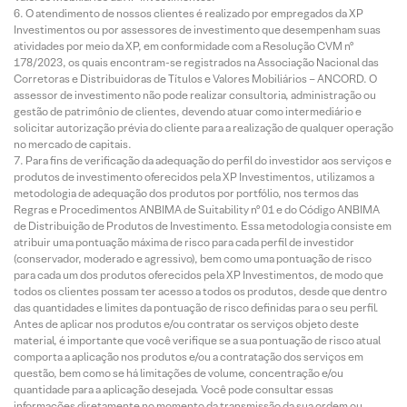
O atendimento de nossos clientes é realizado por empregados da XP
Investimentos ou por assessores de investimento que desempenham suas
atividades por meio da XP, em conformidade com a Resolução CVM nº
178/2023, os quais encontram-se registrados na Associação Nacional das
Corretoras e Distribuidoras de Títulos e Valores Mobiliários – ANCORD. O
assessor de investimento não pode realizar consultoria, administração ou
gestão de patrimônio de clientes, devendo atuar como intermediário e
solicitar autorização prévia do cliente para a realização de qualquer operação
no mercado de capitais.
Para fins de verificação da adequação do perfil do investidor aos serviços e
produtos de investimento oferecidos pela XP Investimentos, utilizamos a
metodologia de adequação dos produtos por portfólio, nos termos das
Regras e Procedimentos ANBIMA de Suitability nº 01 e do Código ANBIMA
de Distribuição de Produtos de Investimento. Essa metodologia consiste em
atribuir uma pontuação máxima de risco para cada perfil de investidor
(conservador, moderado e agressivo), bem como uma pontuação de risco
para cada um dos produtos oferecidos pela XP Investimentos, de modo que
todos os clientes possam ter acesso a todos os produtos, desde que dentro
das quantidades e limites da pontuação de risco definidas para o seu perfil.
Antes de aplicar nos produtos e/ou contratar os serviços objeto deste
material, é importante que você verifique se a sua pontuação de risco atual
comporta a aplicação nos produtos e/ou a contratação dos serviços em
questão, bem como se há limitações de volume, concentração e/ou
quantidade para a aplicação desejada. Você pode consultar essas
informações diretamente no momento da transmissão da sua ordem ou,