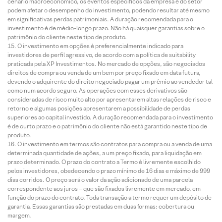
cenário macroeconômico, os eventos específicos da empresa e do setor
podem afetar o desempenho do investimento, podendo resultar até mesmo
em significativas perdas patrimoniais. A duração recomendada para o
investimento é de médio-longo prazo. Não há quaisquer garantias sobre o
patrimônio do cliente neste tipo de produto.
O investimento em opções é preferencialmente indicado para
investidores de perfil agressivo, de acordo com a política de suitability
praticada pela XP Investimentos. No mercado de opções, são negociados
direitos de compra ou venda de um bem por preço fixado em data futura,
devendo o adquirente do direito negociado pagar um prêmio ao vendedor tal
como num acordo seguro. As operações com esses derivativos são
consideradas de risco muito alto por apresentarem altas relações de risco e
retorno e algumas posições apresentarem a possibilidade de perdas
superiores ao capital investido. A duração recomendada para o investimento
é de curto prazo e o patrimônio do cliente não está garantido neste tipo de
produto.
O investimento em termos são contratos para compra ou a venda de uma
determinada quantidade de ações, a um preço fixado, para liquidação em
prazo determinado. O prazo do contrato a Termo é livremente escolhido
pelos investidores, obedecendo o prazo mínimo de 16 dias e máximo de 999
dias corridos. O preço será o valor da ação adicionado de uma parcela
correspondente aos juros – que são fixados livremente em mercado, em
função do prazo do contrato. Toda transação a termo requer um depósito de
garantia. Essas garantias são prestadas em duas formas: cobertura ou
margem.