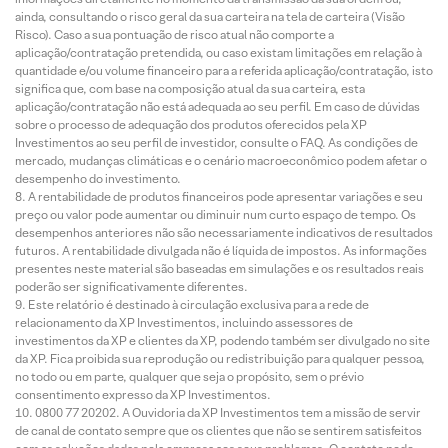
ainda, consultando o risco geral da sua carteira na tela de carteira (Visão
Risco). Caso a sua pontuação de risco atual não comporte a
aplicação/contratação pretendida, ou caso existam limitações em relação à
quantidade e/ou volume financeiro para a referida aplicação/contratação, isto
significa que, com base na composição atual da sua carteira, esta
aplicação/contratação não está adequada ao seu perfil. Em caso de dúvidas
sobre o processo de adequação dos produtos oferecidos pela XP
Investimentos ao seu perfil de investidor, consulte o FAQ. As condições de
mercado, mudanças climáticas e o cenário macroeconômico podem afetar o
desempenho do investimento.
A rentabilidade de produtos financeiros pode apresentar variações e seu
preço ou valor pode aumentar ou diminuir num curto espaço de tempo. Os
desempenhos anteriores não são necessariamente indicativos de resultados
futuros. A rentabilidade divulgada não é líquida de impostos. As informações
presentes neste material são baseadas em simulações e os resultados reais
poderão ser significativamente diferentes.
Este relatório é destinado à circulação exclusiva para a rede de
relacionamento da XP Investimentos, incluindo assessores de
investimentos da XP e clientes da XP, podendo também ser divulgado no site
da XP. Fica proibida sua reprodução ou redistribuição para qualquer pessoa,
no todo ou em parte, qualquer que seja o propósito, sem o prévio
consentimento expresso da XP Investimentos.
0800 77 20202. A Ouvidoria da XP Investimentos tem a missão de servir
de canal de contato sempre que os clientes que não se sentirem satisfeitos