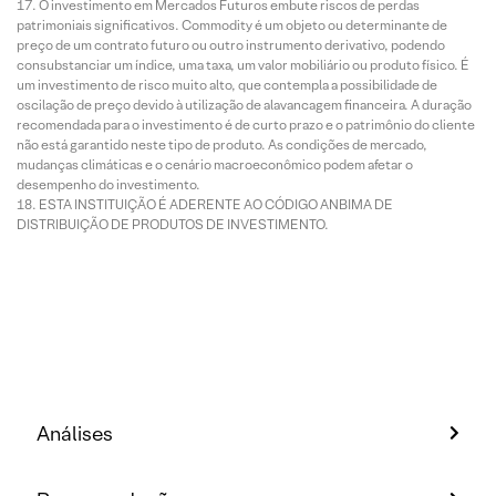
O investimento em Mercados Futuros embute riscos de perdas
patrimoniais significativos. Commodity é um objeto ou determinante de
preço de um contrato futuro ou outro instrumento derivativo, podendo
consubstanciar um índice, uma taxa, um valor mobiliário ou produto físico. É
um investimento de risco muito alto, que contempla a possibilidade de
oscilação de preço devido à utilização de alavancagem financeira. A duração
recomendada para o investimento é de curto prazo e o patrimônio do cliente
não está garantido neste tipo de produto. As condições de mercado,
mudanças climáticas e o cenário macroeconômico podem afetar o
desempenho do investimento.
ESTA INSTITUIÇÃO É ADERENTE AO CÓDIGO ANBIMA DE
DISTRIBUIÇÃO DE PRODUTOS DE INVESTIMENTO.
Análises