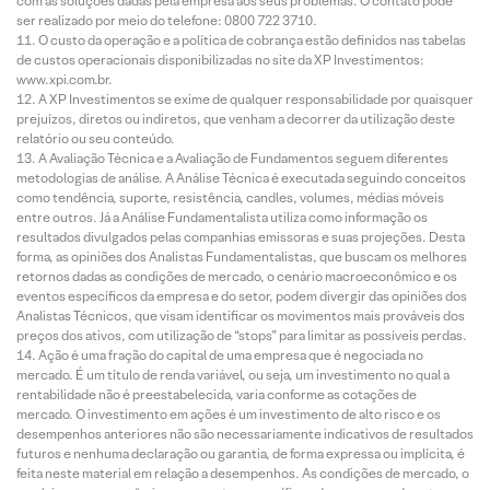
com as soluções dadas pela empresa aos seus problemas. O contato pode
ser realizado por meio do telefone: 0800 722 3710.
O custo da operação e a política de cobrança estão definidos nas tabelas
de custos operacionais disponibilizadas no site da XP Investimentos:
www.xpi.com.br.
A XP Investimentos se exime de qualquer responsabilidade por quaisquer
prejuízos, diretos ou indiretos, que venham a decorrer da utilização deste
relatório ou seu conteúdo.
A Avaliação Técnica e a Avaliação de Fundamentos seguem diferentes
metodologias de análise. A Análise Técnica é executada seguindo conceitos
como tendência, suporte, resistência, candles, volumes, médias móveis
entre outros. Já a Análise Fundamentalista utiliza como informação os
resultados divulgados pelas companhias emissoras e suas projeções. Desta
forma, as opiniões dos Analistas Fundamentalistas, que buscam os melhores
retornos dadas as condições de mercado, o cenário macroeconômico e os
eventos específicos da empresa e do setor, podem divergir das opiniões dos
Analistas Técnicos, que visam identificar os movimentos mais prováveis dos
preços dos ativos, com utilização de “stops” para limitar as possíveis perdas.
Ação é uma fração do capital de uma empresa que é negociada no
mercado. É um título de renda variável, ou seja, um investimento no qual a
rentabilidade não é preestabelecida, varia conforme as cotações de
mercado. O investimento em ações é um investimento de alto risco e os
desempenhos anteriores não são necessariamente indicativos de resultados
futuros e nenhuma declaração ou garantia, de forma expressa ou implícita, é
feita neste material em relação a desempenhos. As condições de mercado, o