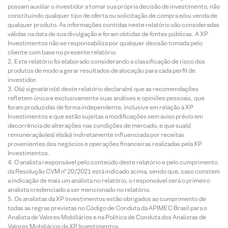
possam auxiliar o investidor a tomar sua própria decisão de investimento, não
constituindo qualquer tipo de oferta ou solicitação de compra e/ou venda de
qualquer produto. As informações contidas neste relatório são consideradas
válidas na data de sua divulgação e foram obtidas de fontes públicas. A XP
Investimentos não se responsabiliza por qualquer decisão tomada pelo
cliente com base no presente relatório.
Este relatório foi elaborado considerando a classificação de risco dos
produtos de modo a gerar resultados de alocação para cada perfil de
investidor.
O(s) signatário(s) deste relatório declara(m) que as recomendações
refletem única e exclusivamente suas análises e opiniões pessoais, que
foram produzidas de forma independente, inclusive em relação à XP
Investimentos e que estão sujeitas a modificações sem aviso prévio em
decorrência de alterações nas condições de mercado, e que sua(s)
remuneração(es) é(são) indiretamente influenciada por receitas
provenientes dos negócios e operações financeiras realizadas pela XP
Investimentos.
O analista responsável pelo conteúdo deste relatório e pelo cumprimento
da Resolução CVM nº 20/2021 está indicado acima, sendo que, caso constem
a indicação de mais um analista no relatório, o responsável será o primeiro
analista credenciado a ser mencionado no relatório.
Os analistas da XP Investimentos estão obrigados ao cumprimento de
todas as regras previstas no Código de Conduta da APIMEC Brasil para o
Analista de Valores Mobiliários e na Política de Conduta dos Analistas de
Valores Mobiliários da XP Investimentos.