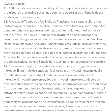
www.xpi.com.br.
A XP Investimentos se exime de qualquer responsabilidade por quaisquer
prejuízos, diretos ou indiretos, que venham a decorrer da utilização deste
relatório ou seu conteúdo.
A Avaliação Técnica e a Avaliação de Fundamentos seguem diferentes
metodologias de análise. A Análise Técnica é executada seguindo conceitos
como tendência, suporte, resistência, candles, volumes, médias móveis
entre outros. Já a Análise Fundamentalista utiliza como informação os
resultados divulgados pelas companhias emissoras e suas projeções. Desta
forma, as opiniões dos Analistas Fundamentalistas, que buscam os melhores
retornos dadas as condições de mercado, o cenário macroeconômico e os
eventos específicos da empresa e do setor, podem divergir das opiniões dos
Analistas Técnicos, que visam identificar os movimentos mais prováveis dos
preços dos ativos, com utilização de “stops” para limitar as possíveis perdas.
Ação é uma fração do capital de uma empresa que é negociada no
mercado. É um título de renda variável, ou seja, um investimento no qual a
rentabilidade não é preestabelecida, varia conforme as cotações de
mercado. O investimento em ações é um investimento de alto risco e os
desempenhos anteriores não são necessariamente indicativos de resultados
futuros e nenhuma declaração ou garantia, de forma expressa ou implícita, é
feita neste material em relação a desempenhos. As condições de mercado, o
cenário macroeconômico, os eventos específicos da empresa e do setor
podem afetar o desempenho do investimento, podendo resultar até mesmo
em significativas perdas patrimoniais. A duração recomendada para o
investimento é de médio-longo prazo. Não há quaisquer garantias sobre o