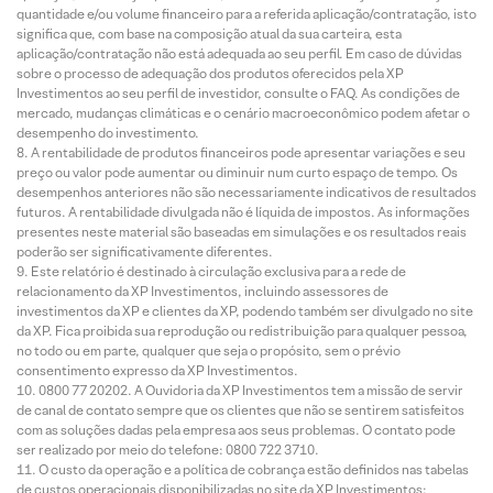
quantidade e/ou volume financeiro para a referida aplicação/contratação, isto
significa que, com base na composição atual da sua carteira, esta
aplicação/contratação não está adequada ao seu perfil. Em caso de dúvidas
sobre o processo de adequação dos produtos oferecidos pela XP
Investimentos ao seu perfil de investidor, consulte o FAQ. As condições de
mercado, mudanças climáticas e o cenário macroeconômico podem afetar o
desempenho do investimento.
A rentabilidade de produtos financeiros pode apresentar variações e seu
preço ou valor pode aumentar ou diminuir num curto espaço de tempo. Os
desempenhos anteriores não são necessariamente indicativos de resultados
futuros. A rentabilidade divulgada não é líquida de impostos. As informações
presentes neste material são baseadas em simulações e os resultados reais
poderão ser significativamente diferentes.
Este relatório é destinado à circulação exclusiva para a rede de
relacionamento da XP Investimentos, incluindo assessores de
investimentos da XP e clientes da XP, podendo também ser divulgado no site
da XP. Fica proibida sua reprodução ou redistribuição para qualquer pessoa,
no todo ou em parte, qualquer que seja o propósito, sem o prévio
consentimento expresso da XP Investimentos.
0800 77 20202. A Ouvidoria da XP Investimentos tem a missão de servir
de canal de contato sempre que os clientes que não se sentirem satisfeitos
com as soluções dadas pela empresa aos seus problemas. O contato pode
ser realizado por meio do telefone: 0800 722 3710.
O custo da operação e a política de cobrança estão definidos nas tabelas
de custos operacionais disponibilizadas no site da XP Investimentos: