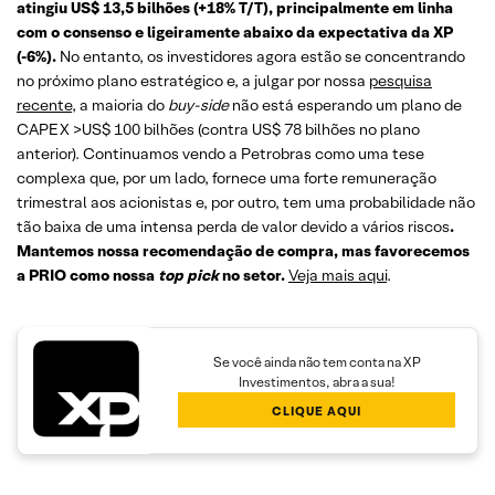
atingiu US$ 13,5 bilhões (+18% T/T), principalmente em linha
com o consenso e ligeiramente abaixo da expectativa da XP
(-6%).
No entanto, os investidores agora estão se concentrando
no próximo plano estratégico e, a julgar por nossa
pesquisa
recente
, a maioria do
buy-side
não está esperando um plano de
CAPEX >US$ 100 bilhões (contra US$ 78 bilhões no plano
anterior). Continuamos vendo a Petrobras como uma tese
complexa que, por um lado, fornece uma forte remuneração
trimestral aos acionistas e, por outro, tem uma probabilidade não
tão baixa de uma intensa perda de valor devido a vários riscos
.
Mantemos nossa recomendação de compra, mas favorecemos
a PRIO como nossa
top pick
no setor.
Veja mais aqui
.
Se você ainda não tem conta na XP
Investimentos, abra a sua!
CLIQUE AQUI