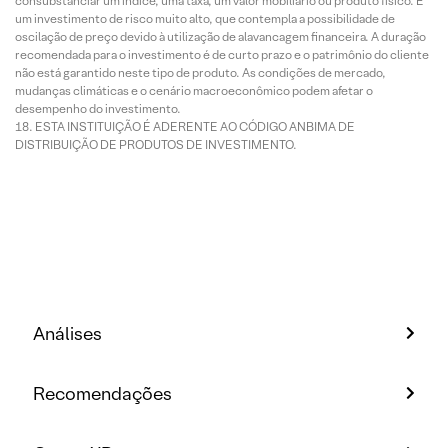
consubstanciar um índice, uma taxa, um valor mobiliário ou produto físico. É
um investimento de risco muito alto, que contempla a possibilidade de
oscilação de preço devido à utilização de alavancagem financeira. A duração
recomendada para o investimento é de curto prazo e o patrimônio do cliente
não está garantido neste tipo de produto. As condições de mercado,
mudanças climáticas e o cenário macroeconômico podem afetar o
desempenho do investimento.
ESTA INSTITUIÇÃO É ADERENTE AO CÓDIGO ANBIMA DE
DISTRIBUIÇÃO DE PRODUTOS DE INVESTIMENTO.
Análises
Recomendações