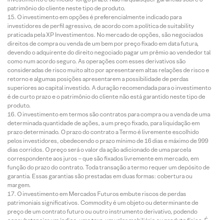
patrimônio do cliente neste tipo de produto.
O investimento em opções é preferencialmente indicado para
investidores de perfil agressivo, de acordo com a política de suitability
praticada pela XP Investimentos. No mercado de opções, são negociados
direitos de compra ou venda de um bem por preço fixado em data futura,
devendo o adquirente do direito negociado pagar um prêmio ao vendedor tal
como num acordo seguro. As operações com esses derivativos são
consideradas de risco muito alto por apresentarem altas relações de risco e
retorno e algumas posições apresentarem a possibilidade de perdas
superiores ao capital investido. A duração recomendada para o investimento
é de curto prazo e o patrimônio do cliente não está garantido neste tipo de
produto.
O investimento em termos são contratos para compra ou a venda de uma
determinada quantidade de ações, a um preço fixado, para liquidação em
prazo determinado. O prazo do contrato a Termo é livremente escolhido
pelos investidores, obedecendo o prazo mínimo de 16 dias e máximo de 999
dias corridos. O preço será o valor da ação adicionado de uma parcela
correspondente aos juros – que são fixados livremente em mercado, em
função do prazo do contrato. Toda transação a termo requer um depósito de
garantia. Essas garantias são prestadas em duas formas: cobertura ou
margem.
O investimento em Mercados Futuros embute riscos de perdas
patrimoniais significativos. Commodity é um objeto ou determinante de
preço de um contrato futuro ou outro instrumento derivativo, podendo