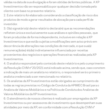
válidas na data de sua divulgação e foram obtidas de fontes públicas. A XP
Investimentos não se responsabiliza por qualquer decisão tomada pelo
cliente com base no presente relatório.
Este relatório foi elaborado considerando a classificação de risco dos
produtos de modo a gerar resultados de alocação para cada perfil de
investidor.
O(s) signatário(s) deste relatório declara(m) que as recomendações
refletem única e exclusivamente suas análises e opiniões pessoais, que
foram produzidas de forma independente, inclusive em relação à XP
Investimentos e que estão sujeitas a modificações sem aviso prévio em
decorrência de alterações nas condições de mercado, e que sua(s)
remuneração(es) é(são) indiretamente influenciada por receitas
provenientes dos negócios e operações financeiras realizadas pela XP
Investimentos.
O analista responsável pelo conteúdo deste relatório e pelo cumprimento
da Resolução CVM nº 20/2021 está indicado acima, sendo que, caso constem
a indicação de mais um analista no relatório, o responsável será o primeiro
analista credenciado a ser mencionado no relatório.
Os analistas da XP Investimentos estão obrigados ao cumprimento de
todas as regras previstas no Código de Conduta da APIMEC Brasil para o
Analista de Valores Mobiliários e na Política de Conduta dos Analistas de
Valores Mobiliários da XP Investimentos.
O atendimento de nossos clientes é realizado por empregados da XP
Investimentos ou por assessores de investimento que desempenham suas
atividades por meio da XP, em conformidade com a Resolução CVM nº