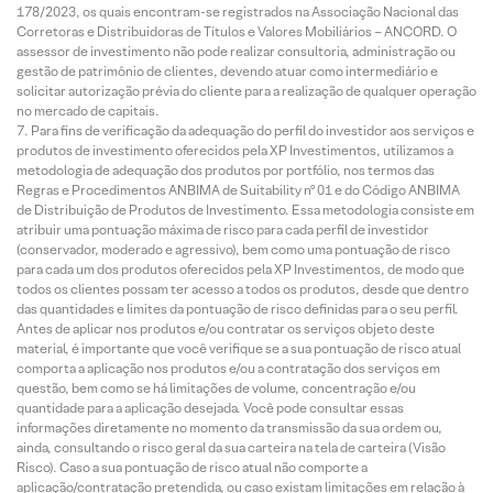
178/2023, os quais encontram-se registrados na Associação Nacional das
Corretoras e Distribuidoras de Títulos e Valores Mobiliários – ANCORD. O
assessor de investimento não pode realizar consultoria, administração ou
gestão de patrimônio de clientes, devendo atuar como intermediário e
solicitar autorização prévia do cliente para a realização de qualquer operação
no mercado de capitais.
Para fins de verificação da adequação do perfil do investidor aos serviços e
produtos de investimento oferecidos pela XP Investimentos, utilizamos a
metodologia de adequação dos produtos por portfólio, nos termos das
Regras e Procedimentos ANBIMA de Suitability nº 01 e do Código ANBIMA
de Distribuição de Produtos de Investimento. Essa metodologia consiste em
atribuir uma pontuação máxima de risco para cada perfil de investidor
(conservador, moderado e agressivo), bem como uma pontuação de risco
para cada um dos produtos oferecidos pela XP Investimentos, de modo que
todos os clientes possam ter acesso a todos os produtos, desde que dentro
das quantidades e limites da pontuação de risco definidas para o seu perfil.
Antes de aplicar nos produtos e/ou contratar os serviços objeto deste
material, é importante que você verifique se a sua pontuação de risco atual
comporta a aplicação nos produtos e/ou a contratação dos serviços em
questão, bem como se há limitações de volume, concentração e/ou
quantidade para a aplicação desejada. Você pode consultar essas
informações diretamente no momento da transmissão da sua ordem ou,
ainda, consultando o risco geral da sua carteira na tela de carteira (Visão
Risco). Caso a sua pontuação de risco atual não comporte a
aplicação/contratação pretendida, ou caso existam limitações em relação à