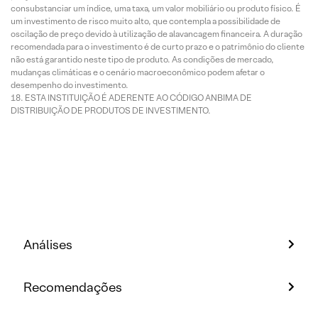
consubstanciar um índice, uma taxa, um valor mobiliário ou produto físico. É
um investimento de risco muito alto, que contempla a possibilidade de
oscilação de preço devido à utilização de alavancagem financeira. A duração
recomendada para o investimento é de curto prazo e o patrimônio do cliente
não está garantido neste tipo de produto. As condições de mercado,
mudanças climáticas e o cenário macroeconômico podem afetar o
desempenho do investimento.
ESTA INSTITUIÇÃO É ADERENTE AO CÓDIGO ANBIMA DE
DISTRIBUIÇÃO DE PRODUTOS DE INVESTIMENTO.
Análises
Recomendações