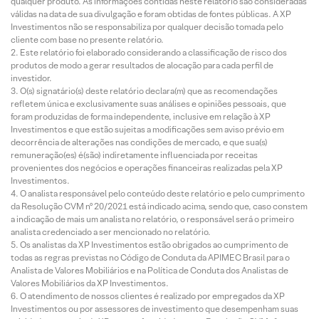
qualquer produto. As informações contidas neste relatório são consideradas
válidas na data de sua divulgação e foram obtidas de fontes públicas. A XP
Investimentos não se responsabiliza por qualquer decisão tomada pelo
cliente com base no presente relatório.
Este relatório foi elaborado considerando a classificação de risco dos
produtos de modo a gerar resultados de alocação para cada perfil de
investidor.
O(s) signatário(s) deste relatório declara(m) que as recomendações
refletem única e exclusivamente suas análises e opiniões pessoais, que
foram produzidas de forma independente, inclusive em relação à XP
Investimentos e que estão sujeitas a modificações sem aviso prévio em
decorrência de alterações nas condições de mercado, e que sua(s)
remuneração(es) é(são) indiretamente influenciada por receitas
provenientes dos negócios e operações financeiras realizadas pela XP
Investimentos.
O analista responsável pelo conteúdo deste relatório e pelo cumprimento
da Resolução CVM nº 20/2021 está indicado acima, sendo que, caso constem
a indicação de mais um analista no relatório, o responsável será o primeiro
analista credenciado a ser mencionado no relatório.
Os analistas da XP Investimentos estão obrigados ao cumprimento de
todas as regras previstas no Código de Conduta da APIMEC Brasil para o
Analista de Valores Mobiliários e na Política de Conduta dos Analistas de
Valores Mobiliários da XP Investimentos.
O atendimento de nossos clientes é realizado por empregados da XP
Investimentos ou por assessores de investimento que desempenham suas