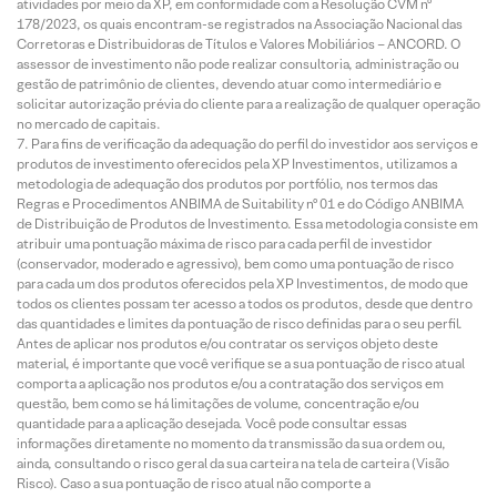
atividades por meio da XP, em conformidade com a Resolução CVM nº
178/2023, os quais encontram-se registrados na Associação Nacional das
Corretoras e Distribuidoras de Títulos e Valores Mobiliários – ANCORD. O
assessor de investimento não pode realizar consultoria, administração ou
gestão de patrimônio de clientes, devendo atuar como intermediário e
solicitar autorização prévia do cliente para a realização de qualquer operação
no mercado de capitais.
Para fins de verificação da adequação do perfil do investidor aos serviços e
produtos de investimento oferecidos pela XP Investimentos, utilizamos a
metodologia de adequação dos produtos por portfólio, nos termos das
Regras e Procedimentos ANBIMA de Suitability nº 01 e do Código ANBIMA
de Distribuição de Produtos de Investimento. Essa metodologia consiste em
atribuir uma pontuação máxima de risco para cada perfil de investidor
(conservador, moderado e agressivo), bem como uma pontuação de risco
para cada um dos produtos oferecidos pela XP Investimentos, de modo que
todos os clientes possam ter acesso a todos os produtos, desde que dentro
das quantidades e limites da pontuação de risco definidas para o seu perfil.
Antes de aplicar nos produtos e/ou contratar os serviços objeto deste
material, é importante que você verifique se a sua pontuação de risco atual
comporta a aplicação nos produtos e/ou a contratação dos serviços em
questão, bem como se há limitações de volume, concentração e/ou
quantidade para a aplicação desejada. Você pode consultar essas
informações diretamente no momento da transmissão da sua ordem ou,
ainda, consultando o risco geral da sua carteira na tela de carteira (Visão
Risco). Caso a sua pontuação de risco atual não comporte a