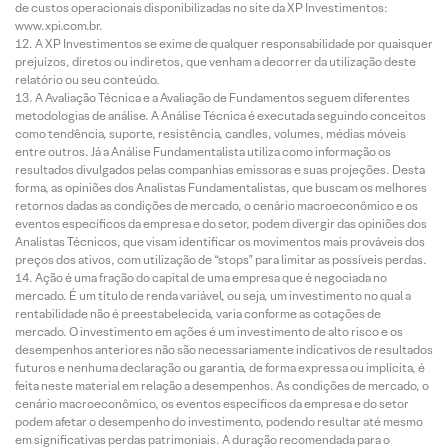
de custos operacionais disponibilizadas no site da XP Investimentos:
www.xpi.com.br.
A XP Investimentos se exime de qualquer responsabilidade por quaisquer
prejuízos, diretos ou indiretos, que venham a decorrer da utilização deste
relatório ou seu conteúdo.
A Avaliação Técnica e a Avaliação de Fundamentos seguem diferentes
metodologias de análise. A Análise Técnica é executada seguindo conceitos
como tendência, suporte, resistência, candles, volumes, médias móveis
entre outros. Já a Análise Fundamentalista utiliza como informação os
resultados divulgados pelas companhias emissoras e suas projeções. Desta
forma, as opiniões dos Analistas Fundamentalistas, que buscam os melhores
retornos dadas as condições de mercado, o cenário macroeconômico e os
eventos específicos da empresa e do setor, podem divergir das opiniões dos
Analistas Técnicos, que visam identificar os movimentos mais prováveis dos
preços dos ativos, com utilização de “stops” para limitar as possíveis perdas.
Ação é uma fração do capital de uma empresa que é negociada no
mercado. É um título de renda variável, ou seja, um investimento no qual a
rentabilidade não é preestabelecida, varia conforme as cotações de
mercado. O investimento em ações é um investimento de alto risco e os
desempenhos anteriores não são necessariamente indicativos de resultados
futuros e nenhuma declaração ou garantia, de forma expressa ou implícita, é
feita neste material em relação a desempenhos. As condições de mercado, o
cenário macroeconômico, os eventos específicos da empresa e do setor
podem afetar o desempenho do investimento, podendo resultar até mesmo
em significativas perdas patrimoniais. A duração recomendada para o