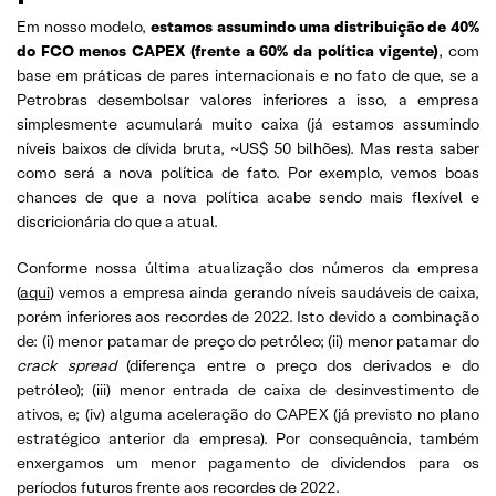
Em nosso modelo,
estamos assumindo uma distribuição de 40%
do FCO menos CAPEX (frente a 60% da política vigente)
, com
base em práticas de pares internacionais e no fato de que, se a
Petrobras desembolsar valores inferiores a isso, a empresa
simplesmente acumulará muito caixa (já estamos assumindo
níveis baixos de dívida bruta, ~US$ 50 bilhões). Mas resta saber
como será a nova política de fato. Por exemplo, vemos boas
chances de que a nova política acabe sendo mais flexível e
discricionária do que a atual.
Conforme nossa última atualização dos números da empresa
(
aqui
) vemos a empresa ainda gerando níveis saudáveis de caixa,
porém inferiores aos recordes de 2022. Isto devido a combinação
de: (i) menor patamar de preço do petróleo; (ii) menor patamar do
crack spread
(diferença entre o preço dos derivados e do
petróleo); (iii) menor entrada de caixa de desinvestimento de
ativos, e; (iv) alguma aceleração do CAPEX (já previsto no plano
estratégico anterior da empresa). Por consequência, também
enxergamos um menor pagamento de dividendos para os
períodos futuros frente aos recordes de 2022.