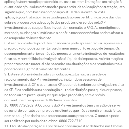
aplicação/contratação pretendida, ou caso existam limitações em relação à
quantidade e/ou volume financeiro para a referida aplicação/contratação, isto
significa que, com base na composição atual da sua carteira, esta
aplicação/contratação não está adequada ao seu perfil. Em caso de dúvidas
sobre o processo de adequação dos produtos oferecidos pela XP
Investimentos ao seu perfil de investidor, consulte o FAQ. As condições de
mercado, mudanças climáticas e o cenário macroeconômico podem afetar o
desempenho do investimento.
A rentabilidade de produtos financeiros pode apresentar variações e seu
preço ou valor pode aumentar ou diminuir num curto espaço de tempo. Os
desempenhos anteriores não são necessariamente indicativos de resultados
futuros. A rentabilidade divulgada não é líquida de impostos. As informações
presentes neste material são baseadas em simulações e os resultados reais
poderão ser significativamente diferentes.
Este relatório é destinado à circulação exclusiva para a rede de
relacionamento da XP Investimentos, incluindo assessores de
investimentos da XP e clientes da XP, podendo também ser divulgado no site
da XP. Fica proibida sua reprodução ou redistribuição para qualquer pessoa,
no todo ou em parte, qualquer que seja o propósito, sem o prévio
consentimento expresso da XP Investimentos.
0800 77 20202. A Ouvidoria da XP Investimentos tem a missão de servir
de canal de contato sempre que os clientes que não se sentirem satisfeitos
com as soluções dadas pela empresa aos seus problemas. O contato pode
ser realizado por meio do telefone: 0800 722 3710.
O custo da operação e a política de cobrança estão definidos nas tabelas