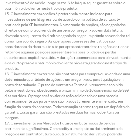
investimento é de médio-longo prazo. Não há quaisquer garantias sobre o
patrimônio do cliente neste tipo de produto.
O investimento em opções é preferencialmente indicado para
investidores de perfil agressivo, de acordo com a política de suitability
praticada pela XP Investimentos. No mercado de opções, são negociados
direitos de compra ou venda de um bem por preço fixado em data futura,
devendo o adquirente do direito negociado pagar um prêmio ao vendedor tal
como num acordo seguro. As operações com esses derivativos são
consideradas de risco muito alto por apresentarem altas relações de risco e
retorno e algumas posições apresentarem a possibilidade de perdas
superiores ao capital investido. A duração recomendada para o investimento
é de curto prazo e o patrimônio do cliente não está garantido neste tipo de
produto.
O investimento em termos são contratos para compra ou a venda de uma
determinada quantidade de ações, a um preço fixado, para liquidação em
prazo determinado. O prazo do contrato a Termo é livremente escolhido
pelos investidores, obedecendo o prazo mínimo de 16 dias e máximo de 999
dias corridos. O preço será o valor da ação adicionado de uma parcela
correspondente aos juros – que são fixados livremente em mercado, em
função do prazo do contrato. Toda transação a termo requer um depósito de
garantia. Essas garantias são prestadas em duas formas: cobertura ou
margem.
O investimento em Mercados Futuros embute riscos de perdas
patrimoniais significativos. Commodity é um objeto ou determinante de
preço de um contrato futuro ou outro instrumento derivativo, podendo