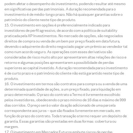
podem afetar o desempenho do investimento, podendo resultar até mesmo
em significativas perdas patrimoniais. A duração recomendada para o
investimento é de médio-longo prazo. Não há quaisquer garantias sobre o
patrimônio do cliente neste tipo de produto.
O investimento em opções é preferencialmente indicado para
investidores de perfil agressivo, de acordo com a política de suitability
praticada pela XP Investimentos. No mercado de opções, são negociados
direitos de compra ou venda de um bem por preço fixado em data futura,
devendo o adquirente do direito negociado pagar um prêmio ao vendedor tal
como num acordo seguro. As operações com esses derivativos são
consideradas de risco muito alto por apresentarem altas relações de risco e
retorno e algumas posições apresentarem a possibilidade de perdas
superiores ao capital investido. A duração recomendada para o investimento
é de curto prazo e o patrimônio do cliente não está garantido neste tipo de
produto.
O investimento em termos são contratos para compra ou a venda de uma
determinada quantidade de ações, a um preço fixado, para liquidação em
prazo determinado. O prazo do contrato a Termo é livremente escolhido
pelos investidores, obedecendo o prazo mínimo de 16 dias e máximo de 999
dias corridos. O preço será o valor da ação adicionado de uma parcela
correspondente aos juros – que são fixados livremente em mercado, em
função do prazo do contrato. Toda transação a termo requer um depósito de
garantia. Essas garantias são prestadas em duas formas: cobertura ou
margem.
O investimento em Mercados Futuros embute riscos de perdas