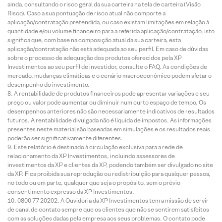
ainda, consultando o risco geral da sua carteira na tela de carteira (Visão
Risco). Caso a sua pontuação de risco atual não comporte a
aplicação/contratação pretendida, ou caso existam limitações em relação à
quantidade e/ou volume financeiro para a referida aplicação/contratação, isto
significa que, com base na composição atual da sua carteira, esta
aplicação/contratação não está adequada ao seu perfil. Em caso de dúvidas
sobre o processo de adequação dos produtos oferecidos pela XP
Investimentos ao seu perfil de investidor, consulte o FAQ. As condições de
mercado, mudanças climáticas e o cenário macroeconômico podem afetar o
desempenho do investimento.
A rentabilidade de produtos financeiros pode apresentar variações e seu
preço ou valor pode aumentar ou diminuir num curto espaço de tempo. Os
desempenhos anteriores não são necessariamente indicativos de resultados
futuros. A rentabilidade divulgada não é líquida de impostos. As informações
presentes neste material são baseadas em simulações e os resultados reais
poderão ser significativamente diferentes.
Este relatório é destinado à circulação exclusiva para a rede de
relacionamento da XP Investimentos, incluindo assessores de
investimentos da XP e clientes da XP, podendo também ser divulgado no site
da XP. Fica proibida sua reprodução ou redistribuição para qualquer pessoa,
no todo ou em parte, qualquer que seja o propósito, sem o prévio
consentimento expresso da XP Investimentos.
0800 77 20202. A Ouvidoria da XP Investimentos tem a missão de servir
de canal de contato sempre que os clientes que não se sentirem satisfeitos
com as soluções dadas pela empresa aos seus problemas. O contato pode