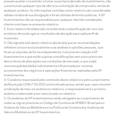
possam auxiliar o investidor a tomar sua própria decisão de investimento, não
constituindo qualquer tipo de oferta ou solicitação de compra e/ou venda de
qualquer produto. As informações contidas neste relatório são consideradas
válidas na data de sua divulgação e foram obtidas de fontes públicas. A XP
Investimentos não se responsabiliza por qualquer decisão tomada pelo
cliente com base no presente relatório.
Este relatório foi elaborado considerando a classificação de risco dos
produtos de modo a gerar resultados de alocação para cada perfil de
investidor.
O(s) signatário(s) deste relatório declara(m) que as recomendações
refletem única e exclusivamente suas análises e opiniões pessoais, que
foram produzidas de forma independente, inclusive em relação à XP
Investimentos e que estão sujeitas a modificações sem aviso prévio em
decorrência de alterações nas condições de mercado, e que sua(s)
remuneração(es) é(são) indiretamente influenciada por receitas
provenientes dos negócios e operações financeiras realizadas pela XP
Investimentos.
O analista responsável pelo conteúdo deste relatório e pelo cumprimento
da Resolução CVM nº 20/2021 está indicado acima, sendo que, caso constem
a indicação de mais um analista no relatório, o responsável será o primeiro
analista credenciado a ser mencionado no relatório.
Os analistas da XP Investimentos estão obrigados ao cumprimento de
todas as regras previstas no Código de Conduta da APIMEC Brasil para o
Analista de Valores Mobiliários e na Política de Conduta dos Analistas de
Valores Mobiliários da XP Investimentos.