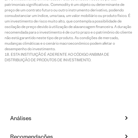
patrimoniais significativos. Commodity é um objeto ou determinante de
preço de um contrato futuro ou outro instrumento derivativo, podendo
consubstanciar um índice, uma taxa, um valor mobiliário ou produto físico. É
um investimento de risco muito alto, que contempla a possibilidade de
oscilação de preço devido à utilização de alavancagem financeira. A duração
recomendada para o investimento é de curto prazo e o patrimônio do cliente
não está garantido neste tipo de produto. As condições de mercado,
mudanças climáticas e o cenário macroeconômico podem afetar o
desempenho do investimento.
ESTA INSTITUIÇÃO É ADERENTE AO CÓDIGO ANBIMA DE
DISTRIBUIÇÃO DE PRODUTOS DE INVESTIMENTO.
Análises
Recomendações