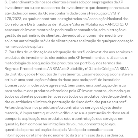
O atendimento de nossos clientes é realizado por empregados da XP
Investimentos ou por assessores de investimento que desempenham suas
atividades por meio da XP, em conformidade com a Resolução CVM nº
178/2023, os quais encontram-se registrados na Associação Nacional das
Corretoras e Distribuidoras de Títulos e Valores Mobiliários – ANCORD. O
assessor de investimento não pode realizar consultoria, administração ou
gestão de patrimônio de clientes, devendo atuar como intermediário e
solicitar autorização prévia do cliente para a realização de qualquer operação
no mercado de capitais.
Para fins de verificação da adequação do perfil do investidor aos serviços e
produtos de investimento oferecidos pela XP Investimentos, utilizamos a
metodologia de adequação dos produtos por portfólio, nos termos das
Regras e Procedimentos ANBIMA de Suitability nº 01 e do Código ANBIMA
de Distribuição de Produtos de Investimento. Essa metodologia consiste em
atribuir uma pontuação máxima de risco para cada perfil de investidor
(conservador, moderado e agressivo), bem como uma pontuação de risco
para cada um dos produtos oferecidos pela XP Investimentos, de modo que
todos os clientes possam ter acesso a todos os produtos, desde que dentro
das quantidades e limites da pontuação de risco definidas para o seu perfil.
Antes de aplicar nos produtos e/ou contratar os serviços objeto deste
material, é importante que você verifique se a sua pontuação de risco atual
comporta a aplicação nos produtos e/ou a contratação dos serviços em
questão, bem como se há limitações de volume, concentração e/ou
quantidade para a aplicação desejada. Você pode consultar essas
informações diretamente no momento da transmissão da sua ordem ou,