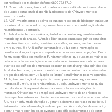
ser realizado por meio do telefone: 0800 722 3710.
O custo da operação e a política de cobrança estão definidos nas tabelas
de custos operacionais disponibilizadas no site da XP Investimentos:
www.xpi.com.br.
A XP Investimentos se exime de qualquer responsabilidade por quaisquer
prejuízos, diretos ou indiretos, que venham a decorrer da utilização deste
relatório ou seu conteúdo.
A Avaliação Técnica e a Avaliação de Fundamentos seguem diferentes
metodologias de análise. A Análise Técnica é executada seguindo conceitos
como tendência, suporte, resistência, candles, volumes, médias móveis
entre outros. Já a Análise Fundamentalista utiliza como informação os
resultados divulgados pelas companhias emissoras e suas projeções. Desta
forma, as opiniões dos Analistas Fundamentalistas, que buscam os melhores
retornos dadas as condições de mercado, o cenário macroeconômico e os
eventos específicos da empresa e do setor, podem divergir das opiniões dos
Analistas Técnicos, que visam identificar os movimentos mais prováveis dos
preços dos ativos, com utilização de “stops” para limitar as possíveis perdas.
Ação é uma fração do capital de uma empresa que é negociada no
mercado. É um título de renda variável, ou seja, um investimento no qual a
rentabilidade não é preestabelecida, varia conforme as cotações de
mercado. O investimento em ações é um investimento de alto risco e os
desempenhos anteriores não são necessariamente indicativos de resultados
futuros e nenhuma declaração ou garantia, de forma expressa ou implícita, é
feita neste material em relação a desempenhos. As condições de mercado, o
cenário macroeconômico, os eventos específicos da empresa e do setor