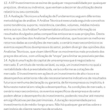
A XP Investimentos se exime de qualquer responsabilidade por quaisquer
prejuízos, diretos ou indiretos, que venham a decorrer da utilização deste
relatório ou seu conteúdo.
A Avaliação Técnica e a Avaliação de Fundamentos seguem diferentes
metodologias de análise. A Análise Técnica é executada seguindo conceitos
como tendência, suporte, resistência, candles, volumes, médias móveis
entre outros. Já a Análise Fundamentalista utiliza como informação os
resultados divulgados pelas companhias emissoras e suas projeções. Desta
forma, as opiniões dos Analistas Fundamentalistas, que buscam os melhores
retornos dadas as condições de mercado, o cenário macroeconômico e os
eventos específicos da empresa e do setor, podem divergir das opiniões dos
Analistas Técnicos, que visam identificar os movimentos mais prováveis dos
preços dos ativos, com utilização de “stops” para limitar as possíveis perdas.
Ação é uma fração do capital de uma empresa que é negociada no
mercado. É um título de renda variável, ou seja, um investimento no qual a
rentabilidade não é preestabelecida, varia conforme as cotações de
mercado. O investimento em ações é um investimento de alto risco e os
desempenhos anteriores não são necessariamente indicativos de resultados
futuros e nenhuma declaração ou garantia, de forma expressa ou implícita, é
feita neste material em relação a desempenhos. As condições de mercado, o
cenário macroeconômico, os eventos específicos da empresa e do setor
podem afetar o desempenho do investimento, podendo resultar até mesmo
em significativas perdas patrimoniais. A duração recomendada para o
investimento é de médio-longo prazo. Não há quaisquer garantias sobre o
patrimônio do cliente neste tipo de produto.