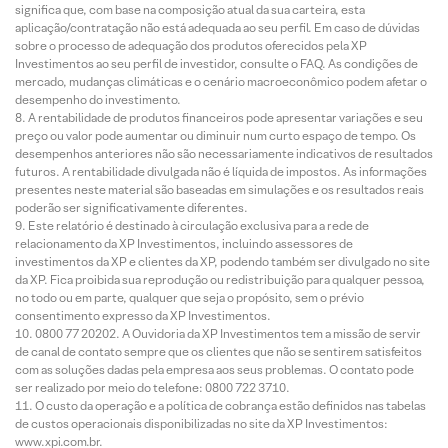
significa que, com base na composição atual da sua carteira, esta
aplicação/contratação não está adequada ao seu perfil. Em caso de dúvidas
sobre o processo de adequação dos produtos oferecidos pela XP
Investimentos ao seu perfil de investidor, consulte o FAQ. As condições de
mercado, mudanças climáticas e o cenário macroeconômico podem afetar o
desempenho do investimento.
A rentabilidade de produtos financeiros pode apresentar variações e seu
preço ou valor pode aumentar ou diminuir num curto espaço de tempo. Os
desempenhos anteriores não são necessariamente indicativos de resultados
futuros. A rentabilidade divulgada não é líquida de impostos. As informações
presentes neste material são baseadas em simulações e os resultados reais
poderão ser significativamente diferentes.
Este relatório é destinado à circulação exclusiva para a rede de
relacionamento da XP Investimentos, incluindo assessores de
investimentos da XP e clientes da XP, podendo também ser divulgado no site
da XP. Fica proibida sua reprodução ou redistribuição para qualquer pessoa,
no todo ou em parte, qualquer que seja o propósito, sem o prévio
consentimento expresso da XP Investimentos.
0800 77 20202. A Ouvidoria da XP Investimentos tem a missão de servir
de canal de contato sempre que os clientes que não se sentirem satisfeitos
com as soluções dadas pela empresa aos seus problemas. O contato pode
ser realizado por meio do telefone: 0800 722 3710.
O custo da operação e a política de cobrança estão definidos nas tabelas
de custos operacionais disponibilizadas no site da XP Investimentos:
www.xpi.com.br.