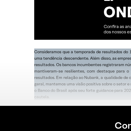
Consideramos que a temporada de resultados do 1T2
uma tendência descendente. Além disso, as empresa
resultados. Os bancos incumbentes registraram nú
mantiveram-se resilientes, com destaque para o
resultados. Em relação ao Nubank, a qualidade de c
geral, mantemos uma visão positiva sobre o setor
o Banco do Brasil após seu forte guidance para 2
cautela.
Con