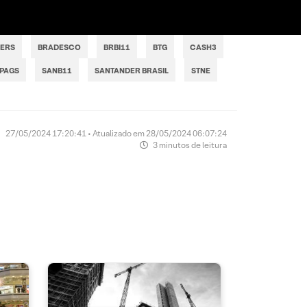
NERS
BRADESCO
BRBI11
BTG
CASH3
PAGS
SANB11
SANTANDER BRASIL
STNE
27/05/2024 17:20:41 • Atualizado em 28/05/2024 06:07:24
3 minutos de leitura