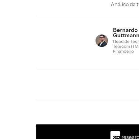
Análise da 
Bernardo
Guttman
Head de Tech
Telecom (TMT
Financeiro