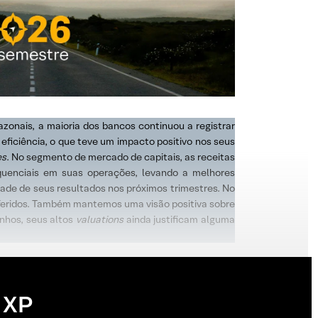
zonais, a maioria dos bancos continuou a registrar
ficiência, o que teve um impacto positivo nos seus
es
. No segmento de mercado de capitais, as receitas
quenciais em suas operações, levando a melhores
dade de seus resultados nos próximos trimestres. No
feridos. Também mantemos uma visão positiva sobre
nhos, seus altos
valuations
ainda justificam alguma
 XP