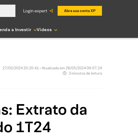
login expert
Abra sua conta XP
enda a Investir
Vídeos
27/05/2024 20:20:41 • Atualizado em 28/05/2024 09:07:24
3 minutos de leitura
s: Extrato da
do 1T24