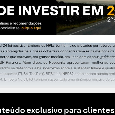
4 foi positiva. Embora os NPLs tenham sido afetados por fatores sa
s abrangidas pela nossa cobertura concentraram-se na melhoria da e
meros que estavam, em grande medida, em linha com os seus
guidanc
 BR Partners. Além disso, os Neobanks apresentaram melhorias se
rédito se deteriorou, e há incertezas sobre a sustentabilidade e quali
 e mantemos ITUB4 (Top Pick), BRBI11 e INBR32 como nossos nomes pre
024. Embora Nu e BTG tenham sustentado uma dinâmica positiva de ga
teúdo exclusivo para clientes