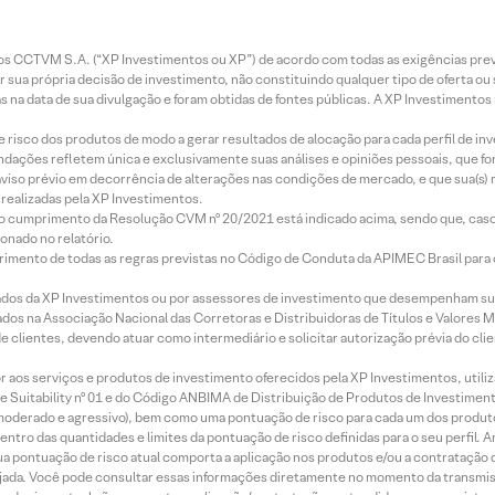
entos CCTVM S.A. (“XP Investimentos ou XP”) de acordo com todas as exigências p
r sua própria decisão de investimento, não constituindo qualquer tipo de oferta ou
s na data de sua divulgação e foram obtidas de fontes públicas. A XP Investimentos
e risco dos produtos de modo a gerar resultados de alocação para cada perfil de inv
mendações refletem única e exclusivamente suas análises e opiniões pessoais, que 
aviso prévio em decorrência de alterações nas condições de mercado, e que sua(s)
realizadas pela XP Investimentos.
lo cumprimento da Resolução CVM nº 20/2021 está indicado acima, sendo que, caso 
onado no relatório.
imento de todas as regras previstas no Código de Conduta da APIMEC Brasil para o 
ados da XP Investimentos ou por assessores de investimento que desempenham sua
os na Associação Nacional das Corretoras e Distribuidoras de Títulos e Valores 
de clientes, devendo atuar como intermediário e solicitar autorização prévia do cl
idor aos serviços e produtos de investimento oferecidos pela XP Investimentos, uti
 Suitability nº 01 e do Código ANBIMA de Distribuição de Produtos de Investimen
r, moderado e agressivo), bem como uma pontuação de risco para cada um dos produ
ntro das quantidades e limites da pontuação de risco definidas para o seu perfil. A
 sua pontuação de risco atual comporta a aplicação nos produtos e/ou a contratação
jada. Você pode consultar essas informações diretamente no momento da transmissã