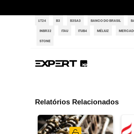
1T24
B3
B3SA3
BANCO DO BRASIL
B
INBR32
ITAU
ITUB4
MÉLIUZ
MERCADO
STONE
Relatórios Relacionados