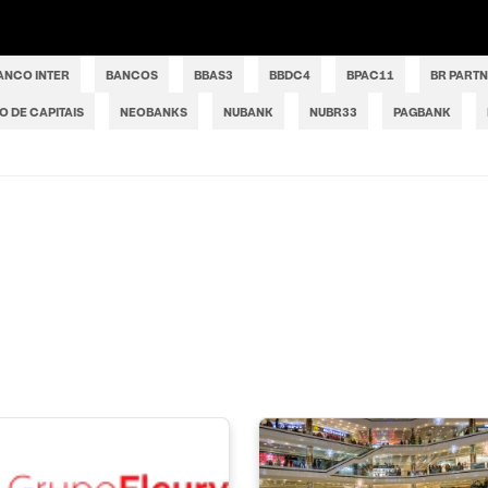
ANCO INTER
BANCOS
BBAS3
BBDC4
BPAC11
BR PART
 DE CAPITAIS
NEOBANKS
NUBANK
NUBR33
PAGBANK