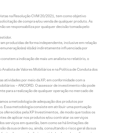
revistas na Resolução CVM 20/2021, tem como objetivo
 solicitação de compra e/ou venda de qualquer produto. As
 não se responsabiliza por qualquer decisão tomada pelo
estidor.
foram produzidas de forma independente, inclusive em relação
 remuneração(es) é(são) indiretamente influenciada por
constem a indicação de mais um analista no relatório, o
Analista de Valores Mobiliários e na Política de Conduta dos
s atividades por meio da XP, em conformidade com a
Mobiliários – ANCORD. O assessor de investimento não pode
iente para a realização de qualquer operação no mercado de
lizamos a metodologia de adequação dos produtos por
to. Essa metodologia consiste em atribuir uma pontuação
tos oferecidos pela XP Investimentos, de modo que todos os
ntes de aplicar nos produtos e/ou contratar os serviços
 dos serviços em questão, bem como se há limitações de
o da sua ordem ou, ainda, consultando o risco geral da sua