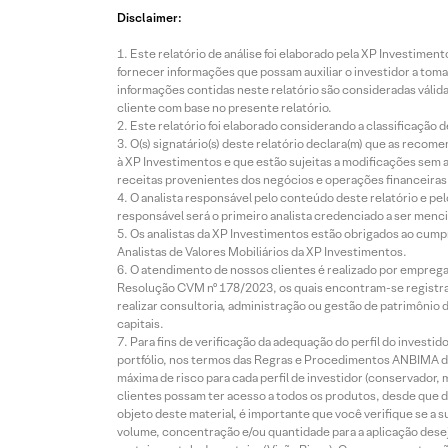
Disclaimer:
Este relatório de análise foi elaborado pela XP Investim
fornecer informações que possam auxiliar o investidor a toma
informações contidas neste relatório são consideradas válida
cliente com base no presente relatório.
Este relatório foi elaborado considerando a classificação d
O(s) signatário(s) deste relatório declara(m) que as reco
à XP Investimentos e que estão sujeitas a modificações sem 
receitas provenientes dos negócios e operações financeiras 
O analista responsável pelo conteúdo deste relatório e pe
responsável será o primeiro analista credenciado a ser menci
Os analistas da XP Investimentos estão obrigados ao cumpr
Analistas de Valores Mobiliários da XP Investimentos.
O atendimento de nossos clientes é realizado por empreg
Resolução CVM nº 178/2023, os quais encontram-se registrad
realizar consultoria, administração ou gestão de patrimônio 
capitais.
Para fins de verificação da adequação do perfil do invest
portfólio, nos termos das Regras e Procedimentos ANBIMA de
máxima de risco para cada perfil de investidor (conservado
clientes possam ter acesso a todos os produtos, desde que de
objeto deste material, é importante que você verifique se a
volume, concentração e/ou quantidade para a aplicação dese