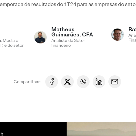
temporada de resultados do 1T24 para as empresas do setor
Matheus
Ra
n
Guimarães, CFA
Ana
Fin
, Media e
Analista do Setor
) e do setor
financeiro
Compartilhar: