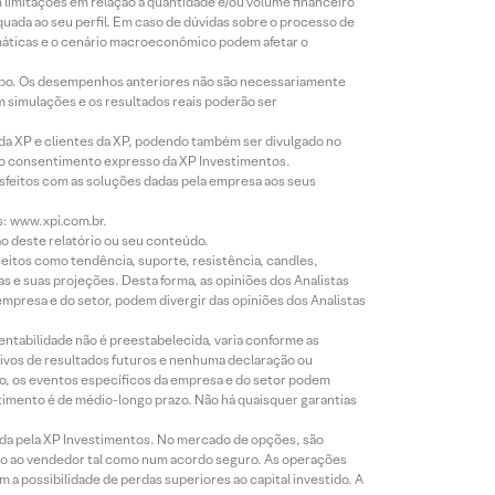
m limitações em relação à quantidade e/ou volume financeiro
equada ao seu perfil. Em caso de dúvidas sobre o processo de
imáticas e o cenário macroeconômico podem afetar o
empo. Os desempenhos anteriores não são necessariamente
m simulações e os resultados reais poderão ser
 da XP e clientes da XP, podendo também ser divulgado no
évio consentimento expresso da XP Investimentos.
isfeitos com as soluções dadas pela empresa aos seus
s: www.xpi.com.br.
ão deste relatório ou seu conteúdo.
eitos como tendência, suporte, resistência, candles,
s e suas projeções. Desta forma, as opiniões dos Analistas
presa e do setor, podem divergir das opiniões dos Analistas
entabilidade não é preestabelecida, varia conforme as
ivos de resultados futuros e nenhuma declaração ou
co, os eventos específicos da empresa e do setor podem
timento é de médio-longo prazo. Não há quaisquer garantias
icada pela XP Investimentos. No mercado de opções, são
mio ao vendedor tal como num acordo seguro. As operações
a possibilidade de perdas superiores ao capital investido. A