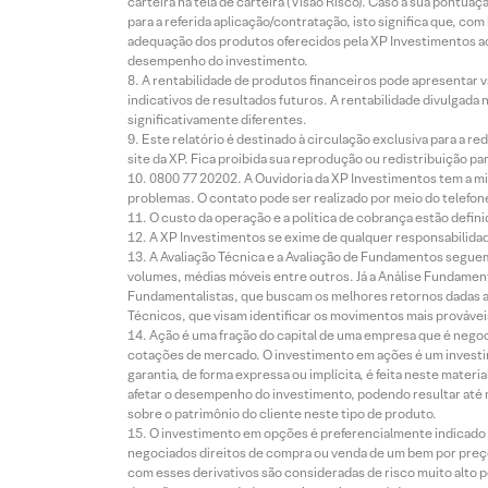
carteira na tela de carteira (Visão Risco). Caso a sua pontu
para a referida aplicação/contratação, isto significa que, co
adequação dos produtos oferecidos pela XP Investimentos ao
desempenho do investimento.
A rentabilidade de produtos financeiros pode apresentar
indicativos de resultados futuros. A rentabilidade divulgada
significativamente diferentes.
Este relatório é destinado à circulação exclusiva para a 
site da XP. Fica proibida sua reprodução ou redistribuição p
0800 77 20202. A Ouvidoria da XP Investimentos tem a mi
problemas. O contato pode ser realizado por meio do telefon
O custo da operação e a política de cobrança estão defini
A XP Investimentos se exime de qualquer responsabilidade
A Avaliação Técnica e a Avaliação de Fundamentos seguem
volumes, médias móveis entre outros. Já a Análise Fundament
Fundamentalistas, que buscam os melhores retornos dadas as
Técnicos, que visam identificar os movimentos mais prováveis 
Ação é uma fração do capital de uma empresa que é negoci
cotações de mercado. O investimento em ações é um investi
garantia, de forma expressa ou implícita, é feita neste ma
afetar o desempenho do investimento, podendo resultar até 
sobre o patrimônio do cliente neste tipo de produto.
O investimento em opções é preferencialmente indicado pa
negociados direitos de compra ou venda de um bem por preço
com esses derivativos são consideradas de risco muito alto p