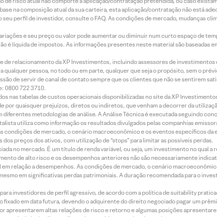
ação de risco atual não comporte a aplicação/contratação pretendida, ou caso exista
m base na composição atual da sua carteira, esta aplicação/contratação não está ad
 seu perfil de investidor, consulte o FAQ. As condições de mercado, mudanças cl
 variações e seu preço ou valor pode aumentar ou diminuir num curto espaço de t
 não é líquida de impostos. As informações presentes neste material são baseadas e
rede de relacionamento da XP Investimentos, incluindo assessores de investimentos
ara qualquer pessoa, no todo ou em parte, qualquer que seja o propósito, sem o pr
ssão de servir de canal de contato sempre que os clientes que não se sentirem sat
e: 0800 722 3710.
dos nas tabelas de custos operacionais disponibilizadas no site da XP Investimento
 por quaisquer prejuízos, diretos ou indiretos, que venham a decorrer da utilizaç
 diferentes metodologias de análise. A Análise Técnica é executada seguindo conc
alista utiliza como informação os resultados divulgados pelas companhias emissora
 condições de mercado, o cenário macroeconômico e os eventos específicos da em
dos preços dos ativos, com utilização de “stops” para limitar as possíveis perdas.
ada no mercado. É um título de renda variável, ou seja, um investimento no qual a r
mento de alto risco e os desempenhos anteriores não são necessariamente indicat
terial em relação a desempenhos. As condições de mercado, o cenário macroeconômi
mesmo em significativas perdas patrimoniais. A duração recomendada para o inves
ra investidores de perfil agressivo, de acordo com a política de suitability prat
 fixado em data futura, devendo o adquirente do direito negociado pagar um prê
or apresentarem altas relações de risco e retorno e algumas posições apresentarem 