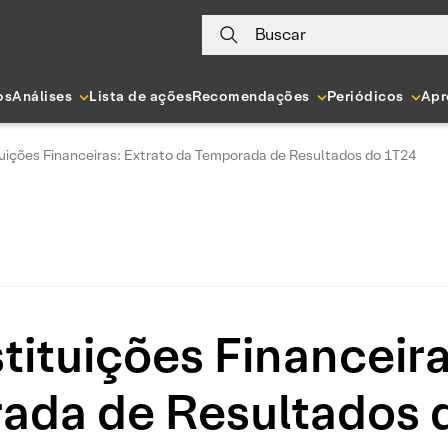
Buscar
os
Análises
Lista de ações
Recomendações
Periódicos
Apr
tuições Financeiras: Extrato da Temporada de Resultados do 1T24
tituições Financeira
ada de Resultados 