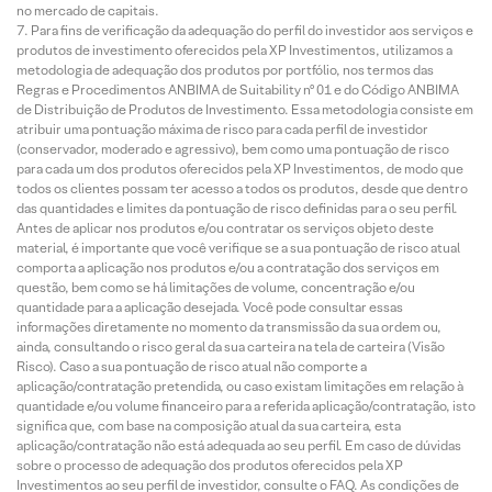
no mercado de capitais.
Para fins de verificação da adequação do perfil do investidor aos serviços e
produtos de investimento oferecidos pela XP Investimentos, utilizamos a
metodologia de adequação dos produtos por portfólio, nos termos das
Regras e Procedimentos ANBIMA de Suitability nº 01 e do Código ANBIMA
de Distribuição de Produtos de Investimento. Essa metodologia consiste em
atribuir uma pontuação máxima de risco para cada perfil de investidor
(conservador, moderado e agressivo), bem como uma pontuação de risco
para cada um dos produtos oferecidos pela XP Investimentos, de modo que
todos os clientes possam ter acesso a todos os produtos, desde que dentro
das quantidades e limites da pontuação de risco definidas para o seu perfil.
Antes de aplicar nos produtos e/ou contratar os serviços objeto deste
material, é importante que você verifique se a sua pontuação de risco atual
comporta a aplicação nos produtos e/ou a contratação dos serviços em
questão, bem como se há limitações de volume, concentração e/ou
quantidade para a aplicação desejada. Você pode consultar essas
informações diretamente no momento da transmissão da sua ordem ou,
ainda, consultando o risco geral da sua carteira na tela de carteira (Visão
Risco). Caso a sua pontuação de risco atual não comporte a
aplicação/contratação pretendida, ou caso existam limitações em relação à
quantidade e/ou volume financeiro para a referida aplicação/contratação, isto
significa que, com base na composição atual da sua carteira, esta
aplicação/contratação não está adequada ao seu perfil. Em caso de dúvidas
sobre o processo de adequação dos produtos oferecidos pela XP
Investimentos ao seu perfil de investidor, consulte o FAQ. As condições de