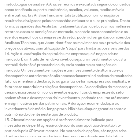
metodologias de análise. A Análise Técnica é executada seguindo conceitos
como tendência, suporte, resistência, candles, volumes, médias móveis
entre outros. Já a Análise Fundamentalista utiliza como informação os
resultados divulgados pelas companhias emissoras e suas projeções. Desta
forma, as opiniões dos Analistas Fundamentalistas, que buscam os melhores
retornos dadas as condições de mercado, o cenário macroeconômico e os
eventos específicos da empresa e do setor, podem divergir das opiniões dos
Analistas Técnicos, que visam identificar os movimentos mais prováveis dos
preços dos ativos, com utilização de “stops” para limitar as possíveis perdas.
Ação é uma fração do capital de uma empresa que é negociada no
mercado. É um título de renda variável, ou seja, um investimento no qual a
rentabilidade não é preestabelecida, varia conforme as cotações de
mercado. O investimento em ações é um investimento de alto risco e os
desempenhos anteriores não são necessariamente indicativos de resultados
futuros e nenhuma declaração ou garantia, de forma expressa ou implícita, é
feita neste material em relação a desempenhos. As condições de mercado, o
cenário macroeconômico, os eventos específicos da empresa e do setor
podem afetar o desempenho do investimento, podendo resultar até mesmo
em significativas perdas patrimoniais. A duração recomendada para o
investimento é de médio-longo prazo. Não há quaisquer garantias sobre o
patrimônio do cliente neste tipo de produto.
O investimento em opções é preferencialmente indicado para
investidores de perfil agressivo, de acordo com a política de suitability
praticada pela XP Investimentos. No mercado de opções, são negociados
direitos de compra ou venda de um bem por preço fixado em data futura,