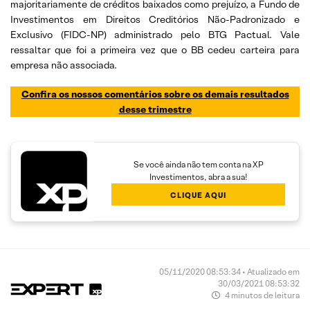
majoritariamente de créditos baixados como prejuízo, a Fundo de
Investimentos em Direitos Creditórios Não-Padronizado e
Exclusivo (FIDC-NP) administrado pelo BTG Pactual. Vale
ressaltar que foi a primeira vez que o BB cedeu carteira para
empresa não associada.
Confira os nossos comentários sobre os demais resultados
desse trimestre
Se você ainda não tem conta na XP
Investimentos, abra a sua!
CLIQUE AQUI
05/11/2020 08:53:34 • Atualizado em
30/03/2021 08:53:32
4 minutos de leitura