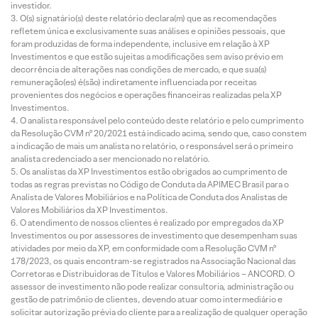
investidor.
O(s) signatário(s) deste relatório declara(m) que as recomendações
refletem única e exclusivamente suas análises e opiniões pessoais, que
foram produzidas de forma independente, inclusive em relação à XP
Investimentos e que estão sujeitas a modificações sem aviso prévio em
decorrência de alterações nas condições de mercado, e que sua(s)
remuneração(es) é(são) indiretamente influenciada por receitas
provenientes dos negócios e operações financeiras realizadas pela XP
Investimentos.
O analista responsável pelo conteúdo deste relatório e pelo cumprimento
da Resolução CVM nº 20/2021 está indicado acima, sendo que, caso constem
a indicação de mais um analista no relatório, o responsável será o primeiro
analista credenciado a ser mencionado no relatório.
Os analistas da XP Investimentos estão obrigados ao cumprimento de
todas as regras previstas no Código de Conduta da APIMEC Brasil para o
Analista de Valores Mobiliários e na Política de Conduta dos Analistas de
Valores Mobiliários da XP Investimentos.
O atendimento de nossos clientes é realizado por empregados da XP
Investimentos ou por assessores de investimento que desempenham suas
atividades por meio da XP, em conformidade com a Resolução CVM nº
178/2023, os quais encontram-se registrados na Associação Nacional das
Corretoras e Distribuidoras de Títulos e Valores Mobiliários – ANCORD. O
assessor de investimento não pode realizar consultoria, administração ou
gestão de patrimônio de clientes, devendo atuar como intermediário e
solicitar autorização prévia do cliente para a realização de qualquer operação