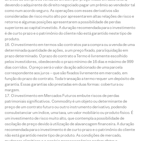
devendo o adquirente do direito negociado pagar um prêmio ao vendedor tal
como num acordo seguro. As operações com esses derivativos são
consideradas de risco muito alto por apresentarem altas relações de risco e
retorno e algumas posições apresentarem a possibilidade de perdas
superiores ao capital investido. A duração recomendada para o investimento
é de curto prazo e o patrimônio do cliente não está garantido neste tipo de
produto.
O investimento em termos são contratos para compra ou a venda de uma
determinada quantidade de ações, a um preço fixado, para liquidação em
prazo determinado. O prazo do contrato a Termo é livremente escolhido
pelos investidores, obedecendo o prazo mínimo de 16 dias e máximo de 999
dias corridos. O preço será o valor da ação adicionado de uma parcela
correspondente aos juros – que são fixados livremente em mercado, em
função do prazo do contrato. Toda transação a termo requer um depósito de
garantia. Essas garantias são prestadas em duas formas: cobertura ou
margem.
O investimento em Mercados Futuros embute riscos de perdas
patrimoniais significativos. Commodity é um objeto ou determinante de
preço de um contrato futuro ou outro instrumento derivativo, podendo
consubstanciar um índice, uma taxa, um valor mobiliário ou produto físico. É
um investimento de risco muito alto, que contempla a possibilidade de
oscilação de preço devido à utilização de alavancagem financeira. A duração
recomendada para o investimento é de curto prazo e o patrimônio do cliente
não está garantido neste tipo de produto. As condições de mercado,
mudanças climáticas e o cenário macroeconômico podem afetar o