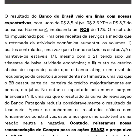
O resultado do
Banco do Brasil
veio
em linha com nossas
expectativas
, com lucro de R$ 3,5 bi (vs. R$ 3,6 XPe e R$ 3,7 do
consenso Bloomberg), implicando em
ROE
de 12%. O resultado
foi impulsionado por: i) maiores receitas de serviços à medida que
a retomada da atividade econômica aumentou os volumes; ii)
custos controlados, uma vez que o banco reduziu os custos A/A e
manteve-os estáveis ​​T/T, mesmo com o 2T tendo sido um
trimestre de baixa atividade econômica; e iii) custo de crédito
abaixo do esperado, dado que o banco atingiu um nível de
recuperação de crédito surpreendente no trimestre, uma vez que
o BB cessou parte da carteira de crédito, majoritariamente em
perdas, em julho. No entanto, impactado pela menor margem
financeira (NII), uma vez que o resultado da curva de reavaliação
do Banco Patagonia reduziu consideravelmente o resultado da
tesouraria. Apesar de acharmos os resultados sólidos com
fundamentos construtivos, esperamos que o mercado tenha uma
reação neutra a negativa.
Contudo, reiteramos nossa
recomendação de Compra para as ações
BBAS3
e preço-alvo