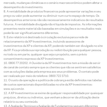
mercado, mudanças climáticas e o cenário macroeconômico podem afetar o
desempenho do investimento.
A rentabilidade de produtos financeiros pode apresentar variações e seu
preço ou valor pode aumentar ou diminuir num curto espaço de tempo. Os
desempenhos anteriores não são necessariamente indicativos de resultados
futuros. A rentabilidade divulgada não é líquida de impostos. As informações
presentes neste material são baseadas em simulações e os resultados reais
poderão ser significativamente diferentes.
Este relatório é destinado à circulação exclusiva para a rede de
relacionamento da XP Investimentos, incluindo assessores de
investimentos da XP e clientes da XP, podendo também ser divulgado no site
da XP. Fica proibida sua reprodução ou redistribuição para qualquer pessoa,
no todo ou em parte, qualquer que seja o propósito, sem o prévio
consentimento expresso da XP Investimentos.
0800 77 20202. A Ouvidoria da XP Investimentos tem a missão de servir
de canal de contato sempre que os clientes que não se sentirem satisfeitos
com as soluções dadas pela empresa aos seus problemas. O contato pode
ser realizado por meio do telefone: 0800 722 3710.
O custo da operação e a política de cobrança estão definidos nas tabelas
de custos operacionais disponibilizadas no site da XP Investimentos:
www.xpi.com.br.
A XP Investimentos se exime de qualquer responsabilidade por quaisquer
prejuízos, diretos ou indiretos, que venham a decorrer da utilização deste
relatório ou seu conteúdo.
A Avaliação Técnica e a Avaliação de Fundamentos seguem diferentes