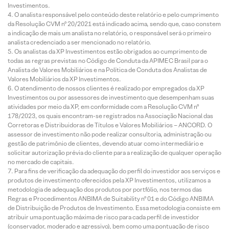
Investimentos.
O analista responsável pelo conteúdo deste relatório e pelo cumprimento
da Resolução CVM nº 20/2021 está indicado acima, sendo que, caso constem
a indicação de mais um analista no relatório, o responsável será o primeiro
analista credenciado a ser mencionado no relatório.
Os analistas da XP Investimentos estão obrigados ao cumprimento de
todas as regras previstas no Código de Conduta da APIMEC Brasil para o
Analista de Valores Mobiliários e na Política de Conduta dos Analistas de
Valores Mobiliários da XP Investimentos.
O atendimento de nossos clientes é realizado por empregados da XP
Investimentos ou por assessores de investimento que desempenham suas
atividades por meio da XP, em conformidade com a Resolução CVM nº
178/2023, os quais encontram-se registrados na Associação Nacional das
Corretoras e Distribuidoras de Títulos e Valores Mobiliários – ANCORD. O
assessor de investimento não pode realizar consultoria, administração ou
gestão de patrimônio de clientes, devendo atuar como intermediário e
solicitar autorização prévia do cliente para a realização de qualquer operação
no mercado de capitais.
Para fins de verificação da adequação do perfil do investidor aos serviços e
produtos de investimento oferecidos pela XP Investimentos, utilizamos a
metodologia de adequação dos produtos por portfólio, nos termos das
Regras e Procedimentos ANBIMA de Suitability nº 01 e do Código ANBIMA
de Distribuição de Produtos de Investimento. Essa metodologia consiste em
atribuir uma pontuação máxima de risco para cada perfil de investidor
(conservador, moderado e agressivo), bem como uma pontuação de risco