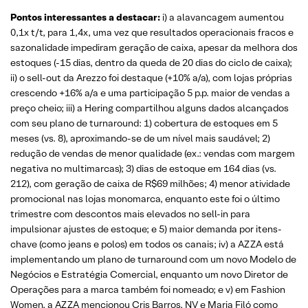
Pontos interessantes a destacar:
i) a alavancagem aumentou
0,1x t/t, para 1,4x, uma vez que resultados operacionais fracos e
sazonalidade impediram geração de caixa, apesar da melhora dos
estoques (-15 dias, dentro da queda de 20 dias do ciclo de caixa);
ii) o sell-out da Arezzo foi destaque (+10% a/a), com lojas próprias
crescendo +16% a/a e uma participação 5 p.p. maior de vendas a
preço cheio; iii) a Hering compartilhou alguns dados alcançados
com seu plano de turnaround: 1) cobertura de estoques em 5
meses (vs. 8), aproximando-se de um nível mais saudável; 2)
redução de vendas de menor qualidade (ex.: vendas com margem
negativa no multimarcas); 3) dias de estoque em 164 dias (vs.
212), com geração de caixa de R$69 milhões; 4) menor atividade
promocional nas lojas monomarca, enquanto este foi o último
trimestre com descontos mais elevados no sell-in para
impulsionar ajustes de estoque; e 5) maior demanda por itens-
chave (como jeans e polos) em todos os canais; iv) a AZZA está
implementando um plano de turnaround com um novo Modelo de
Negócios e Estratégia Comercial, enquanto um novo Diretor de
Operações para a marca também foi nomeado; e v) em Fashion
Women, a AZZA mencionou Cris Barros, NV e Maria Filó como