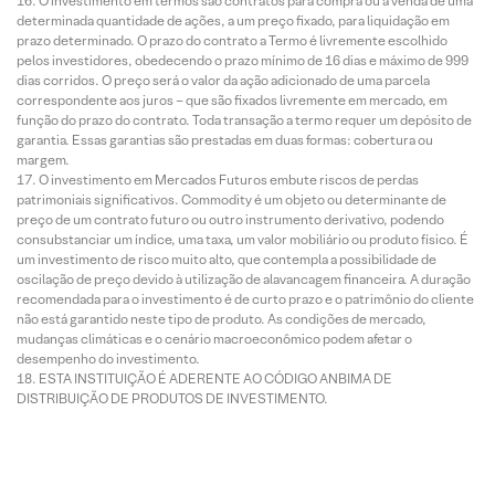
O investimento em termos são contratos para compra ou a venda de uma
determinada quantidade de ações, a um preço fixado, para liquidação em
prazo determinado. O prazo do contrato a Termo é livremente escolhido
pelos investidores, obedecendo o prazo mínimo de 16 dias e máximo de 999
dias corridos. O preço será o valor da ação adicionado de uma parcela
correspondente aos juros – que são fixados livremente em mercado, em
função do prazo do contrato. Toda transação a termo requer um depósito de
garantia. Essas garantias são prestadas em duas formas: cobertura ou
margem.
O investimento em Mercados Futuros embute riscos de perdas
patrimoniais significativos. Commodity é um objeto ou determinante de
preço de um contrato futuro ou outro instrumento derivativo, podendo
consubstanciar um índice, uma taxa, um valor mobiliário ou produto físico. É
um investimento de risco muito alto, que contempla a possibilidade de
oscilação de preço devido à utilização de alavancagem financeira. A duração
recomendada para o investimento é de curto prazo e o patrimônio do cliente
não está garantido neste tipo de produto. As condições de mercado,
mudanças climáticas e o cenário macroeconômico podem afetar o
desempenho do investimento.
ESTA INSTITUIÇÃO É ADERENTE AO CÓDIGO ANBIMA DE
DISTRIBUIÇÃO DE PRODUTOS DE INVESTIMENTO.