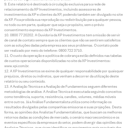
Este relatório é destinado à circulação exclusiva para a rede de
relacionamento da XP Investimentos, incluindo assessores de
investimentos da XP e clientes da XP, podendo também ser divulgado no site
da XP. Fica proibida sua reprodução ou redistribuição para qualquer pessoa,
no todo ou em parte, qualquer que seja o propósito, sem o prévio
consentimento expresso da XP Investimentos.
0800 77 20202. A Ouvidoria da XP Investimentos tem a missão de servir
de canal de contato sempre que os clientes que não se sentirem satisfeitos
com as soluções dadas pela empresa aos seus problemas. O contato pode
ser realizado por meio do telefone: 0800 722 3710.
O custo da operação e a política de cobrança estão definidos nas tabelas
de custos operacionais disponibilizadas no site da XP Investimentos:
www.xpi.com.br.
A XP Investimentos se exime de qualquer responsabilidade por quaisquer
prejuízos, diretos ou indiretos, que venham a decorrer da utilização deste
relatório ou seu conteúdo.
A Avaliação Técnica e a Avaliação de Fundamentos seguem diferentes
metodologias de análise. A Análise Técnica é executada seguindo conceitos
como tendência, suporte, resistência, candles, volumes, médias móveis
entre outros. Já a Análise Fundamentalista utiliza como informação os
resultados divulgados pelas companhias emissoras e suas projeções. Desta
forma, as opiniões dos Analistas Fundamentalistas, que buscam os melhores
retornos dadas as condições de mercado, o cenário macroeconômico e os
eventos específicos da empresa e do setor, podem divergir das opiniões dos
Analistas Técnicos, que visam identificar os movimentos mais prováveis dos