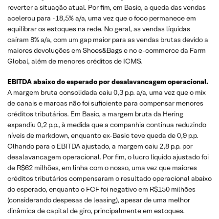
reverter a situação atual. Por fim, em Basic, a queda das vendas
acelerou para -18,5% a/a, uma vez que o foco permanece em
equilibrar os estoques na rede. No geral, as vendas líquidas
caíram 8% a/a, com um gap maior para as vendas brutas devido a
maiores devoluções em Shoes&Bags e no e-commerce da Farm
Global, além de menores créditos de ICMS.
EBITDA abaixo do esperado por desalavancagem operacional.
A margem bruta consolidada caiu 0,3 p.p. a/a, uma vez que o mix
de canais e marcas não foi suficiente para compensar menores
créditos tributários. Em Basic, a margem bruta da Hering
expandiu 0,2 p.p., à medida que a companhia continua reduzindo
níveis de markdown, enquanto ex-Basic teve queda de 0,9 p.p.
Olhando para o EBITDA ajustado, a margem caiu 2,8 p.p. por
desalavancagem operacional. Por fim, o lucro líquido ajustado foi
de R$62 milhões, em linha com o nosso, uma vez que maiores
créditos tributários compensaram o resultado operacional abaixo
do esperado, enquanto o FCF foi negativo em R$150 milhões
(considerando despesas de leasing), apesar de uma melhor
dinâmica de capital de giro, principalmente em estoques.