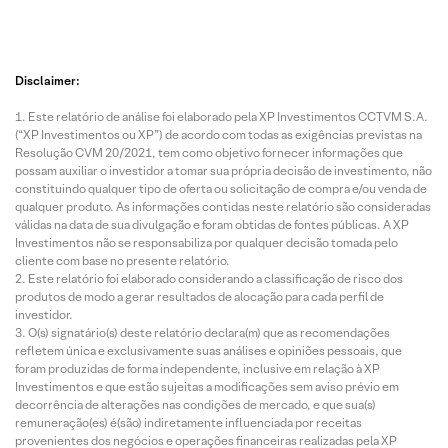
Disclaimer:
Este relatório de análise foi elaborado pela XP Investimentos CCTVM S.A.
(“XP Investimentos ou XP”) de acordo com todas as exigências previstas na
Resolução CVM 20/2021, tem como objetivo fornecer informações que
possam auxiliar o investidor a tomar sua própria decisão de investimento, não
constituindo qualquer tipo de oferta ou solicitação de compra e/ou venda de
qualquer produto. As informações contidas neste relatório são consideradas
válidas na data de sua divulgação e foram obtidas de fontes públicas. A XP
Investimentos não se responsabiliza por qualquer decisão tomada pelo
cliente com base no presente relatório.
Este relatório foi elaborado considerando a classificação de risco dos
produtos de modo a gerar resultados de alocação para cada perfil de
investidor.
O(s) signatário(s) deste relatório declara(m) que as recomendações
refletem única e exclusivamente suas análises e opiniões pessoais, que
foram produzidas de forma independente, inclusive em relação à XP
Investimentos e que estão sujeitas a modificações sem aviso prévio em
decorrência de alterações nas condições de mercado, e que sua(s)
remuneração(es) é(são) indiretamente influenciada por receitas
provenientes dos negócios e operações financeiras realizadas pela XP