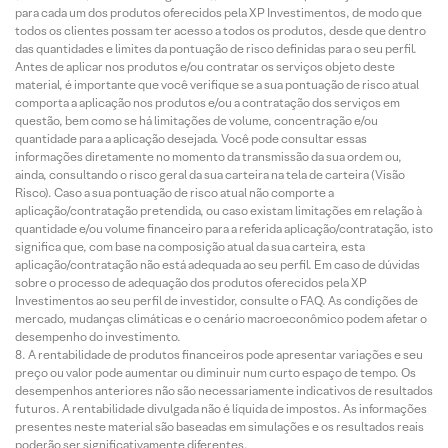
para cada um dos produtos oferecidos pela XP Investimentos, de modo que
todos os clientes possam ter acesso a todos os produtos, desde que dentro
das quantidades e limites da pontuação de risco definidas para o seu perfil.
Antes de aplicar nos produtos e/ou contratar os serviços objeto deste
material, é importante que você verifique se a sua pontuação de risco atual
comporta a aplicação nos produtos e/ou a contratação dos serviços em
questão, bem como se há limitações de volume, concentração e/ou
quantidade para a aplicação desejada. Você pode consultar essas
informações diretamente no momento da transmissão da sua ordem ou,
ainda, consultando o risco geral da sua carteira na tela de carteira (Visão
Risco). Caso a sua pontuação de risco atual não comporte a
aplicação/contratação pretendida, ou caso existam limitações em relação à
quantidade e/ou volume financeiro para a referida aplicação/contratação, isto
significa que, com base na composição atual da sua carteira, esta
aplicação/contratação não está adequada ao seu perfil. Em caso de dúvidas
sobre o processo de adequação dos produtos oferecidos pela XP
Investimentos ao seu perfil de investidor, consulte o FAQ. As condições de
mercado, mudanças climáticas e o cenário macroeconômico podem afetar o
desempenho do investimento.
A rentabilidade de produtos financeiros pode apresentar variações e seu
preço ou valor pode aumentar ou diminuir num curto espaço de tempo. Os
desempenhos anteriores não são necessariamente indicativos de resultados
futuros. A rentabilidade divulgada não é líquida de impostos. As informações
presentes neste material são baseadas em simulações e os resultados reais
poderão ser significativamente diferentes.