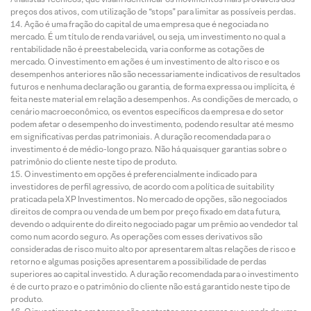
preços dos ativos, com utilização de “stops” para limitar as possíveis perdas.
Ação é uma fração do capital de uma empresa que é negociada no
mercado. É um título de renda variável, ou seja, um investimento no qual a
rentabilidade não é preestabelecida, varia conforme as cotações de
mercado. O investimento em ações é um investimento de alto risco e os
desempenhos anteriores não são necessariamente indicativos de resultados
futuros e nenhuma declaração ou garantia, de forma expressa ou implícita, é
feita neste material em relação a desempenhos. As condições de mercado, o
cenário macroeconômico, os eventos específicos da empresa e do setor
podem afetar o desempenho do investimento, podendo resultar até mesmo
em significativas perdas patrimoniais. A duração recomendada para o
investimento é de médio-longo prazo. Não há quaisquer garantias sobre o
patrimônio do cliente neste tipo de produto.
O investimento em opções é preferencialmente indicado para
investidores de perfil agressivo, de acordo com a política de suitability
praticada pela XP Investimentos. No mercado de opções, são negociados
direitos de compra ou venda de um bem por preço fixado em data futura,
devendo o adquirente do direito negociado pagar um prêmio ao vendedor tal
como num acordo seguro. As operações com esses derivativos são
consideradas de risco muito alto por apresentarem altas relações de risco e
retorno e algumas posições apresentarem a possibilidade de perdas
superiores ao capital investido. A duração recomendada para o investimento
é de curto prazo e o patrimônio do cliente não está garantido neste tipo de
produto.