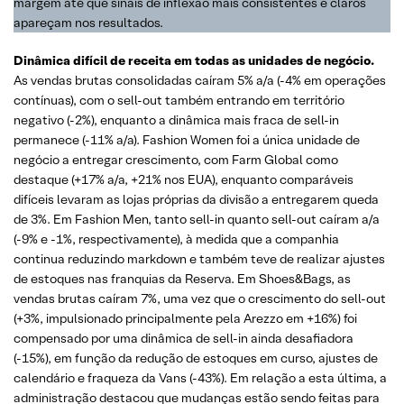
margem até que sinais de inflexão mais consistentes e claros
apareçam nos resultados.
Dinâmica difícil de receita em todas as unidades de negócio.
As vendas brutas consolidadas caíram 5% a/a (-4% em operações
contínuas), com o sell-out também entrando em território
negativo (-2%), enquanto a dinâmica mais fraca de sell-in
permanece (-11% a/a). Fashion Women foi a única unidade de
negócio a entregar crescimento, com Farm Global como
destaque (+17% a/a, +21% nos EUA), enquanto comparáveis
difíceis levaram as lojas próprias da divisão a entregarem queda
de 3%. Em Fashion Men, tanto sell-in quanto sell-out caíram a/a
(-9% e -1%, respectivamente), à medida que a companhia
continua reduzindo markdown e também teve de realizar ajustes
de estoques nas franquias da Reserva. Em Shoes&Bags, as
vendas brutas caíram 7%, uma vez que o crescimento do sell-out
(+3%, impulsionado principalmente pela Arezzo em +16%) foi
compensado por uma dinâmica de sell-in ainda desafiadora
(-15%), em função da redução de estoques em curso, ajustes de
calendário e fraqueza da Vans (-43%). Em relação a esta última, a
administração destacou que mudanças estão sendo feitas para