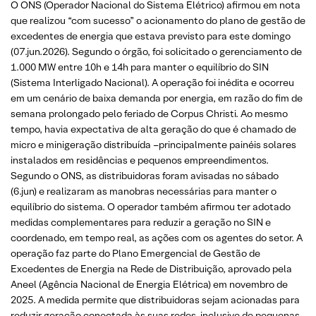
O ONS (Operador Nacional do Sistema Elétrico) afirmou em nota
que realizou “com sucesso” o acionamento do plano de gestão de
excedentes de energia que estava previsto para este domingo
(07.jun.2026). Segundo o órgão, foi solicitado o gerenciamento de
1.000 MW entre 10h e 14h para manter o equilíbrio do SIN
(Sistema Interligado Nacional). A operação foi inédita e ocorreu
em um cenário de baixa demanda por energia, em razão do fim de
semana prolongado pelo feriado de Corpus Christi. Ao mesmo
tempo, havia expectativa de alta geração do que é chamado de
micro e minigeração distribuída –principalmente painéis solares
instalados em residências e pequenos empreendimentos.
Segundo o ONS, as distribuidoras foram avisadas no sábado
(6.jun) e realizaram as manobras necessárias para manter o
equilíbrio do sistema. O operador também afirmou ter adotado
medidas complementares para reduzir a geração no SIN e
coordenado, em tempo real, as ações com os agentes do setor. A
operação faz parte do Plano Emergencial de Gestão de
Excedentes de Energia na Rede de Distribuição, aprovado pela
Aneel (Agência Nacional de Energia Elétrica) em novembro de
2025. A medida permite que distribuidoras sejam acionadas para
reduzir geração conectada às suas redes, inclusive de pequenas