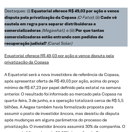
Destaques: (i)
Equatorial oferece R$ 49,03 por ação e vence
disputa pela privatização da Copasa
(O Fator)
; (ii)
Cade vê
cautela em regra para separar distribuidoras e
comercializadoras
(Megawhat)
; e (iii)
Por que tantas
comercializadoras estão entrando com pedidos de
recuperação judicial?
(
Canal Solar
)
Equatorial oferece R$ 49,03 por ação e vence disputa pela
privatização da Copasa
A Equatorial será a nova investidora de referência da Copasa,
após apresentar oferta de R$ 49,03 por ação, acima do preço
mínimo de R$ 47,23 por papel definido pela estatal na semana
anterior. O resultado foi informado ao mercado pela Copasa na
quarta-feira, 3 de junho, e a operação totalizará cerca de R$ 5,5
bilhões. A Aegea também havia formalizado proposta para
assumir o posto de investidor âncora, mas desistiu da disputa
após mudanças em alguns parâmetros do processo de
privatização. O investidor âncora assumirá 30% da companhia. O