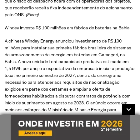
que o risco do despacho ficará com os operadores dos projetos,
que receberão receita fixa independentemente do acionamento
pelo ONS.
(Eixos)
Windey investe R$ 100 milhões em fábrica de baterias na Bahia
A chinesa Windey Energy anunciou investimento de R$ 100
milhões para instalar sua primeira fábrica brasileira de sistemas
de armazenamento de energia em baterias em Camaçari, na
Bahia. A nova unidade terá capacidade produtiva estimada em
1,5 GWh por ano, e a expectativa da empresa é iniciar a produção
local no primeiro semestre de 2027, dentro do cronograma
necessário para atender aos requisitos de nacionalização
exigidos em parte dos certames e ampliar a oferta de
fornecedores habilitados a disputar contratos de potência com
início de suprimento em agosto de 2028. O anúncio ocorre em
meio aos esforços do Ministério de Minas e Energia para
estruturar o primeiro leilão de armazenamento do país e
fortalecer uma cadeia produtiva nacional para o segmento. A
nova unidade será instalada no Polo Industrial de Camaçari, em
estrutura física já pronta, que demandará adaptações para