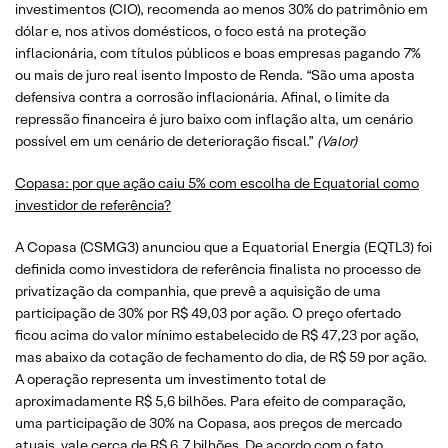
investimentos (CIO), recomenda ao menos 30% do patrimônio em
dólar e, nos ativos domésticos, o foco está na proteção
inflacionária, com títulos públicos e boas empresas pagando 7%
ou mais de juro real isento Imposto de Renda. “São uma aposta
defensiva contra a corrosão inflacionária. Afinal, o limite da
repressão financeira é juro baixo com inflação alta, um cenário
possível em um cenário de deterioração fiscal.”
(Valor)
Copasa: por que ação caiu 5% com escolha de Equatorial como
investidor de referência?
A Copasa (CSMG3) anunciou que a Equatorial Energia (EQTL3) foi
definida como investidora de referência finalista no processo de
privatização da companhia, que prevê a aquisição de uma
participação de 30% por R$ 49,03 por ação. O preço ofertado
ficou acima do valor mínimo estabelecido de R$ 47,23 por ação,
mas abaixo da cotação de fechamento do dia, de R$ 59 por ação.
A operação representa um investimento total de
aproximadamente R$ 5,6 bilhões. Para efeito de comparação,
uma participação de 30% na Copasa, aos preços de mercado
atuais, vale cerca de R$ 6,7 bilhões. De acordo com o fato