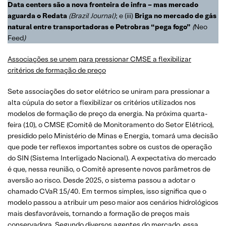
Data centers são a nova fronteira de infra – mas mercado
aguarda o Redata
(Brazil Journal)
; e (iii)
Briga no mercado de gás
natural entre transportadoras e Petrobras “pega fogo”
(
Neo
Feed
)
Associações se unem para pressionar CMSE a flexibilizar
critérios de formação de preço
Sete associações do setor elétrico se uniram para pressionar a
alta cúpula do setor a flexibilizar os critérios utilizados nos
modelos de formação de preço da energia. Na próxima quarta-
feira (10), o CMSE (Comitê de Monitoramento do Setor Elétrico),
presidido pelo Ministério de Minas e Energia, tomará uma decisão
que pode ter reflexos importantes sobre os custos de operação
do SIN (Sistema Interligado Nacional). A expectativa do mercado
é que, nessa reunião, o Comitê apresente novos parâmetros de
aversão ao risco. Desde 2025, o sistema passou a adotar o
chamado CVaR 15/40. Em termos simples, isso significa que o
modelo passou a atribuir um peso maior aos cenários hidrológicos
mais desfavoráveis, tornando a formação de preços mais
conservadora. Segundo diversos agentes do mercado, essa