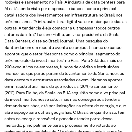
rodovias e saneamento no País. A indústria de data centers para
AI está sendo vista por empresas e bancos como a principal
catalisadora dos investimentos em infraestrutura no Brasil nos
próximos anos. “A infraestrutura digital vai ser maior que todas as
outras. A tendência é ela começar a ultrapassar todos outros
setores da infra,” Luciano Fialho, um vice-presidente da Scala
Data Centers, disse ao Brazil Journal. Uma pesquisa do
Santander em um recente evento de project finance do banco
apontou que o setor “desponta como o principal segmento do
próximo ciclo de investimentos” no País. Para 23% dos mais de
200 executivos de empresas, fundos de crédito e instituições
financeiras que participaram do levantamento do Santander, os
data centers e estruturas associadas devem liderar os aportes
em infraestrutura, mais do que rodovias (20%) e saneamento
(20%). Para Fialho, da Scala, os EUA seguirão como alvo principal
de investimentos nesse setor, mas não conseguirão atender a
demanda sozinhos, até por limitações na oferta de energia, o que
abre espaço para outras geografias. O Brasil, enquanto isso, tem
sobra de energia renovável e poderia atender parte desse
mercado, principalmente para o processamento voltado ao
treinamento de modelos de AI e dados de rede sociais, que não