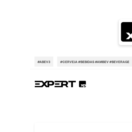
#ABEV3
#CERVEJA #BEBIDAS #AMBEV #BEVERAGE