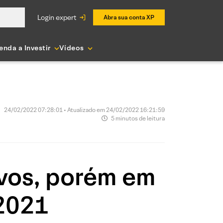
login expert
Abra sua conta XP
enda a Investir
Vídeos
24/02/2022 07:28:01 • Atualizado em 24/02/2022 16:21:59
5 minutos de leitura
ivos, porém em
 2021