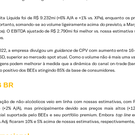
ita Líquida foi de R$ 9.232mi (+6% A/A e +1% vs. XPe), enquanto os p
portanto, somando-se ao volume ligeiramente acima do previsto, a Ma
ps). O EBITDA ajustado de R$ 2.790mi foi melhor vs. nossa estimativ
s.
022, a empresa divulgou um
guidance
de CPV com aumento entre 16-1
SD, superior ao mercado spot atual. Como o volume não é mais uma va
gens podem melhorar à medida que a dinâmica do canal on-trade (bar
o positivo dos BEEs atingindo 85% da base de consumidores.
 BR
ação de não-alcóolicos veio em linha com nossas estimativas, com 
 (+2% A/A), mas principalmente devido aos preços mais altos (+1
ial suportada pelo BEEs e seu portfólio premium. Embora
top line
em
 Adj. ficaram 10% e 5% acima de nossas estimativas, respectivamente