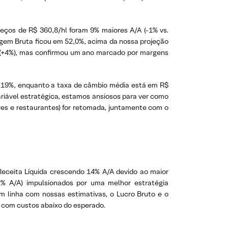
reços de R$ 360,8/hl foram 9% maiores A/A (-1% vs.
rgem Bruta ficou em 52,0%, acima da nossa projeção
a (+4%), mas confirmou um ano marcado por margens
9%, enquanto a taxa de câmbio média está em R$
riável estratégica, estamos ansiosos para ver como
es e restaurantes) for retomada, juntamente com o
Receita Líquida crescendo 14% A/A devido ao maior
2% A/A) impulsionados por uma melhor estratégia
 linha com nossas estimativas, o Lucro Bruto e o
, com custos abaixo do esperado.