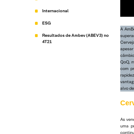
Internacional
ESG
A AmBe
Resultados de Ambev (ABEV3) no
supera
4T21
Cerveja
apesar 
câmbio
QoQ, m
com pr
rapide
vantag
alvo de
Cer
As ven
uma pr
contin