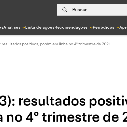
Buscar
os
Análises
Lista de ações
Recomendações
Periódicos
Apr
resultados positivos, porém em linha no 4º trimestre de 2021
: resultados posit
a no 4º trimestre de