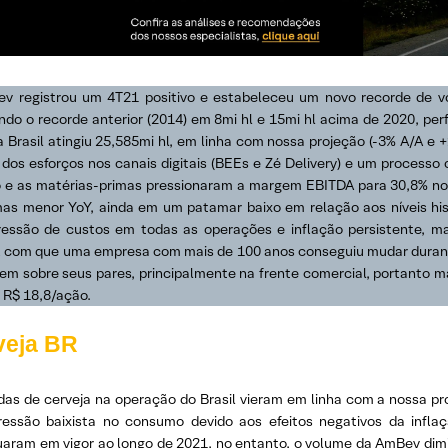
v registrou um 4T21 positivo e estabeleceu um novo recorde de vo
ndo o recorde anterior (2014) em 8mi hl e 15mi hl acima de 2020, pe
 Brasil atingiu 25,585mi hl, em linha com nossa projeção (-3% A/A e +
dos esforços nos canais digitais (BEEs e Zé Delivery) e um processo 
 e as matérias-primas pressionaram a margem EBITDA para 30,8% no 
as menor YoY, ainda em um patamar baixo em relação aos níveis his
essão de custos em todas as operações e inflação persistente, m
z com que uma empresa com mais de 100 anos conseguiu mudar durant
em sobre seus pares, principalmente na frente comercial, portant
 R$ 18,8/ação.
veja BR
das de cerveja na operação do Brasil vieram em linha com a nossa pro
essão baixista no consumo devido aos efeitos negativos da inflaç
uaram em vigor ao longo de 2021, no entanto, o volume da AmBev dimi