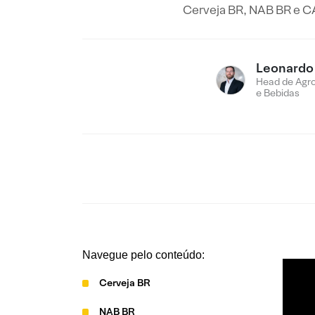
Cerveja BR, NAB BR e CA
Leonardo
Head de Agro
e Bebidas
Navegue pelo conteúdo:
Cerveja BR
NAB BR