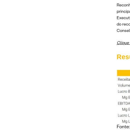
Reconh
princip
Executi
do rec
Consel
Clique 
Res
Fonte