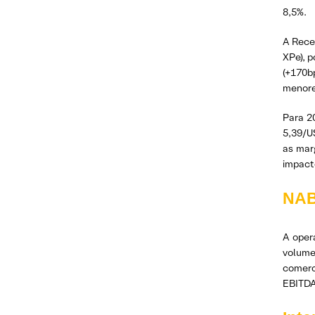
8,5%.
A Rece
XPe), 
(+170b
menore
Para 2
5,39/U
as mar
impact
NAB
A oper
volume
comerc
EBITDA