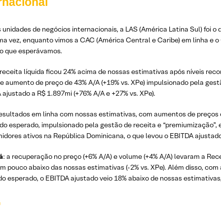
rnacional
 unidades de negócios internacionais, a LAS (América Latina Sul) foi 
ma vez, enquanto vimos a CAC (América Central e Caribe) em linha e
do que esperávamos.
a receita líquida ficou 24% acima de nossas estimativas após níveis re
te aumento de preço de 43% A/A (+19% vs. XPe) impulsionado pela gestã
ajustado a R$ 1.897mi (+76% A/A e +27% vs. XPe).
resultados em linha com nossas estimativas, com aumentos de preço
 do esperado, impulsionado pela gestão de receita e “premiumização”,
dores ativos na República Dominicana, o que levou o EBITDA ajustado 
á
: a recuperação no preço (+6% A/A) e volume (+4% A/A) levaram a Rec
um pouco abaixo das nossas estimativas (-2% vs. XPe). Além disso, com
do esperado, o EBITDA ajustado veio 18% abaixo de nossas estimativas,
G