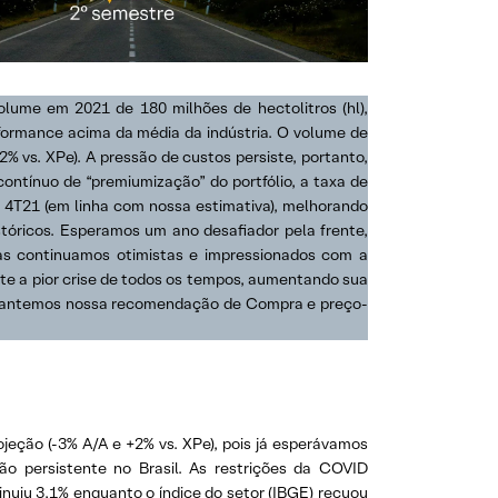
lume em 2021 de 180 milhões de hectolitros (hl),
rformance acima da média da indústria. O volume de
2% vs. XPe). A pressão de custos persiste, portanto,
contínuo de “premiumização” do portfólio, a taxa de
4T21 (em linha com nossa estimativa), melhorando
tóricos. Esperamos um ano desafiador pela frente,
as continuamos otimistas e impressionados com a
e a pior crise de todos os tempos, aumentando sua
o mantemos nossa recomendação de Compra e preço-
jeção (-3% A/A e +2% vs. XPe), pois já esperávamos
ão persistente no Brasil. As restrições da COVID
nuiu 3,1% enquanto o índice do setor (IBGE) recuou