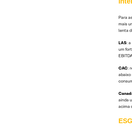
Inte
Para as
mais u
lenta 
LAS
: 
um for
EBITDA 
CAC
: 
abaixo
consumi
Canad
ainda 
acima 
ES