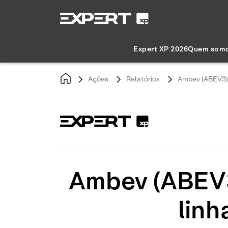
Expert XP 2026
Quem som
Ações
Relatórios
Ambev (ABEV3): 
Ambev (ABEV3)
linh