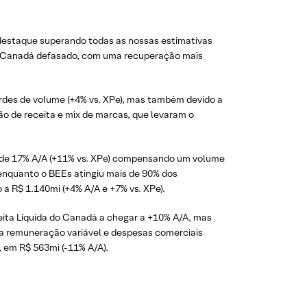
o destaque superando todas as nossas estimativas
 o Canadá defasado, com uma recuperação mais
cordes de volume (+4% vs. XPe), mas também devido a
o de receita e mix de marcas, que levaram o
s de 17% A/A (+11% vs. XPe) compensando um volume
 enquanto o BEEs atingiu mais de 90% dos
a R$ 1.140mi (+4% A/A e +7% vs. XPe).
eita Líquida do Canadá a chegar a +10% A/A, mas
 a remuneração variável e despesas comerciais
 em R$ 563mi (-11% A/A).