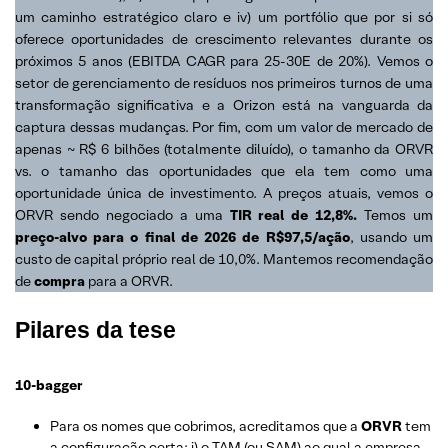
um caminho estratégico claro e iv) um portfólio que por si só
oferece oportunidades de crescimento relevantes durante os
próximos 5 anos (EBITDA CAGR para 25-30E de 20%). Vemos o
setor de gerenciamento de resíduos nos primeiros turnos de uma
transformação significativa e a Orizon está na vanguarda da
captura dessas mudanças. Por fim, com um valor de mercado de
apenas ~ R$ 6 bilhões (totalmente diluído), o tamanho da ORVR
vs. o tamanho das oportunidades que ela tem como uma
oportunidade única de investimento. A preços atuais, vemos o
ORVR sendo negociado a uma
TIR real de 12,8%.
Temos um
preço-alvo para o final de 2026 de R$97,5/ação
, usando um
custo de capital próprio real de 10,0%. Mantemos recomendação
de
compra
para a ORVR.
Pilares da tese
10-bagger
Para os nomes que cobrimos, acreditamos que a
ORVR
tem
a configuração certa: i) o TAM (ou SAM) ao qual a empresa