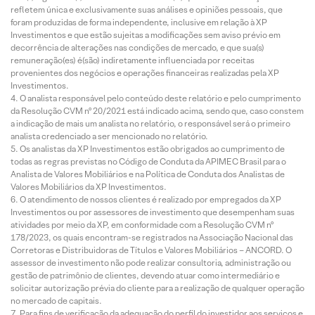
refletem única e exclusivamente suas análises e opiniões pessoais, que
foram produzidas de forma independente, inclusive em relação à XP
Investimentos e que estão sujeitas a modificações sem aviso prévio em
decorrência de alterações nas condições de mercado, e que sua(s)
remuneração(es) é(são) indiretamente influenciada por receitas
provenientes dos negócios e operações financeiras realizadas pela XP
Investimentos.
O analista responsável pelo conteúdo deste relatório e pelo cumprimento
da Resolução CVM nº 20/2021 está indicado acima, sendo que, caso constem
a indicação de mais um analista no relatório, o responsável será o primeiro
analista credenciado a ser mencionado no relatório.
Os analistas da XP Investimentos estão obrigados ao cumprimento de
todas as regras previstas no Código de Conduta da APIMEC Brasil para o
Analista de Valores Mobiliários e na Política de Conduta dos Analistas de
Valores Mobiliários da XP Investimentos.
O atendimento de nossos clientes é realizado por empregados da XP
Investimentos ou por assessores de investimento que desempenham suas
atividades por meio da XP, em conformidade com a Resolução CVM nº
178/2023, os quais encontram-se registrados na Associação Nacional das
Corretoras e Distribuidoras de Títulos e Valores Mobiliários – ANCORD. O
assessor de investimento não pode realizar consultoria, administração ou
gestão de patrimônio de clientes, devendo atuar como intermediário e
solicitar autorização prévia do cliente para a realização de qualquer operação
no mercado de capitais.
Para fins de verificação da adequação do perfil do investidor aos serviços e