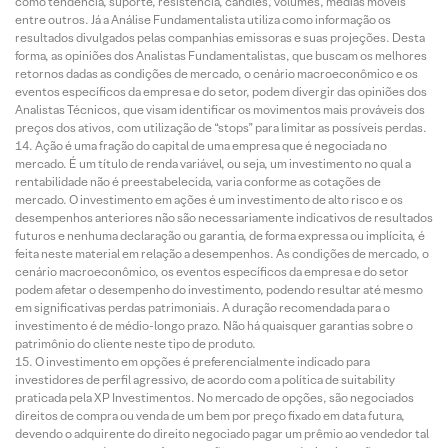
como tendência, suporte, resistência, candles, volumes, médias móveis
entre outros. Já a Análise Fundamentalista utiliza como informação os
resultados divulgados pelas companhias emissoras e suas projeções. Desta
forma, as opiniões dos Analistas Fundamentalistas, que buscam os melhores
retornos dadas as condições de mercado, o cenário macroeconômico e os
eventos específicos da empresa e do setor, podem divergir das opiniões dos
Analistas Técnicos, que visam identificar os movimentos mais prováveis dos
preços dos ativos, com utilização de “stops” para limitar as possíveis perdas.
Ação é uma fração do capital de uma empresa que é negociada no
mercado. É um título de renda variável, ou seja, um investimento no qual a
rentabilidade não é preestabelecida, varia conforme as cotações de
mercado. O investimento em ações é um investimento de alto risco e os
desempenhos anteriores não são necessariamente indicativos de resultados
futuros e nenhuma declaração ou garantia, de forma expressa ou implícita, é
feita neste material em relação a desempenhos. As condições de mercado, o
cenário macroeconômico, os eventos específicos da empresa e do setor
podem afetar o desempenho do investimento, podendo resultar até mesmo
em significativas perdas patrimoniais. A duração recomendada para o
investimento é de médio-longo prazo. Não há quaisquer garantias sobre o
patrimônio do cliente neste tipo de produto.
O investimento em opções é preferencialmente indicado para
investidores de perfil agressivo, de acordo com a política de suitability
praticada pela XP Investimentos. No mercado de opções, são negociados
direitos de compra ou venda de um bem por preço fixado em data futura,
devendo o adquirente do direito negociado pagar um prêmio ao vendedor tal