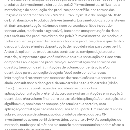
produtos de investimento oferecidos pela XP Investimentos, utilizamos a
metodologia de adequação dos produtos por portfólio, nos termos das
Regras e Procedimentos ANBIMA de Suitability nº 01 e do Código ANBIMA
de Distribuição de Produtos de Investimento. Essa metodologia consiste em
atribuir uma pontuação máxima de risco para cada perfil de investidor
(conservador, moderado e agressivo), bem como uma pontuação de risco
para cada um dos produtos oferecidos pela XP Investimentos, de modo que
todos os clientes possam ter acesso a todos os produtos, desde que dentro
das quantidades e limites da pontuação de risco definidas para o seu perfil.
Antes de aplicar nos produtos e/ou contratar os serviços objeto deste
material, é importante que você verifique se a sua pontuação de risco atual
comporta a aplicação nos produtos e/ou a contratação dos serviços em
questão, bem como se há limitações de volume, concentração e/ou
quantidade para a aplicação desejada. Você pode consultar essas
informações diretamente no momento da transmissão da sua ordem ou,
ainda, consultando o risco geral da sua carteira na tela de carteira (Visão
Risco). Caso a sua pontuação de risco atual não comporte a
aplicação/contratação pretendida, ou caso existam limitações em relação à
quantidade e/ou volume financeiro para a referida aplicação/contratação, isto
significa que, com base na composição atual da sua carteira, esta
aplicação/contratação não está adequada ao seu perfil. Em caso de dúvidas
sobre o processo de adequação dos produtos oferecidos pela XP
Investimentos ao seu perfil de investidor, consulte o FAQ. As condições de
mercado, mudanças climáticas e o cenário macroeconômico podem afetar o
desempenho do investimento.