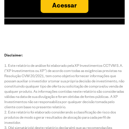
Acessar
Disclaimer:
Este relatório de análise foi elaborado pela XP Investimentos CCTVM S.A.
(“XP Investimentos ou XP”) de acordo com todas as exigências previstas na
Resolução CVM 20/2021, tem como objetivo fornecer informações que
possam auxiliar o investidor a tomar sua própria decisão de investimento, não
constituindo qualquer tipo de oferta ou solicitação de compra e/ou venda de
qualquer produto. As informações contidas neste relatório são consideradas
válidas na data de sua divulgação e foram obtidas de fontes públicas. A XP
Investimentos não se responsabiliza por qualquer decisão tomada pelo
cliente com base no presente relatório.
Este relatório foi elaborado considerando a classificação de risco dos
produtos de modo a gerar resultados de alocação para cada perfil de
investidor.
O(s) signatário(s) deste relatório declara(m) que as recomendações