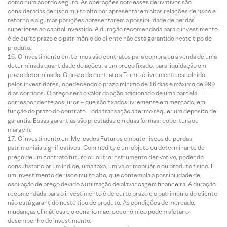
como num acordo seguro. As operações com esses derivativos são
consideradas de risco muito alto por apresentarem altas relações de risco e
retorno e algumas posições apresentarem a possibilidade de perdas
superiores ao capital investido. A duração recomendada para o investimento
é de curto prazo e o patrimônio do cliente não está garantido neste tipo de
produto.
O investimento em termos são contratos para compra ou a venda de uma
determinada quantidade de ações, a um preço fixado, para liquidação em
prazo determinado. O prazo do contrato a Termo é livremente escolhido
pelos investidores, obedecendo o prazo mínimo de 16 dias e máximo de 999
dias corridos. O preço será o valor da ação adicionado de uma parcela
correspondente aos juros – que são fixados livremente em mercado, em
função do prazo do contrato. Toda transação a termo requer um depósito de
garantia. Essas garantias são prestadas em duas formas: cobertura ou
margem.
O investimento em Mercados Futuros embute riscos de perdas
patrimoniais significativos. Commodity é um objeto ou determinante de
preço de um contrato futuro ou outro instrumento derivativo, podendo
consubstanciar um índice, uma taxa, um valor mobiliário ou produto físico. É
um investimento de risco muito alto, que contempla a possibilidade de
oscilação de preço devido à utilização de alavancagem financeira. A duração
recomendada para o investimento é de curto prazo e o patrimônio do cliente
não está garantido neste tipo de produto. As condições de mercado,
mudanças climáticas e o cenário macroeconômico podem afetar o
desempenho do investimento.