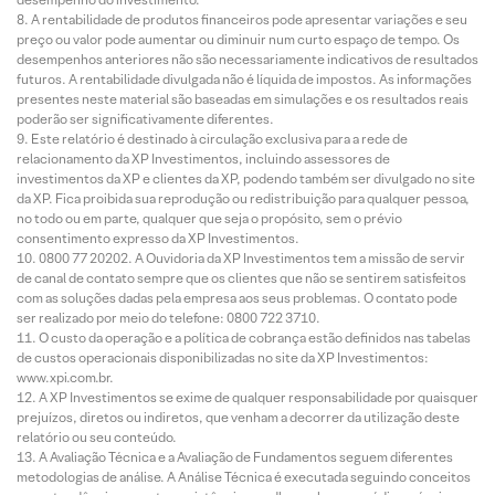
A rentabilidade de produtos financeiros pode apresentar variações e seu
preço ou valor pode aumentar ou diminuir num curto espaço de tempo. Os
desempenhos anteriores não são necessariamente indicativos de resultados
futuros. A rentabilidade divulgada não é líquida de impostos. As informações
presentes neste material são baseadas em simulações e os resultados reais
poderão ser significativamente diferentes.
Este relatório é destinado à circulação exclusiva para a rede de
relacionamento da XP Investimentos, incluindo assessores de
investimentos da XP e clientes da XP, podendo também ser divulgado no site
da XP. Fica proibida sua reprodução ou redistribuição para qualquer pessoa,
no todo ou em parte, qualquer que seja o propósito, sem o prévio
consentimento expresso da XP Investimentos.
0800 77 20202. A Ouvidoria da XP Investimentos tem a missão de servir
de canal de contato sempre que os clientes que não se sentirem satisfeitos
com as soluções dadas pela empresa aos seus problemas. O contato pode
ser realizado por meio do telefone: 0800 722 3710.
O custo da operação e a política de cobrança estão definidos nas tabelas
de custos operacionais disponibilizadas no site da XP Investimentos:
www.xpi.com.br.
A XP Investimentos se exime de qualquer responsabilidade por quaisquer
prejuízos, diretos ou indiretos, que venham a decorrer da utilização deste
relatório ou seu conteúdo.
A Avaliação Técnica e a Avaliação de Fundamentos seguem diferentes
metodologias de análise. A Análise Técnica é executada seguindo conceitos