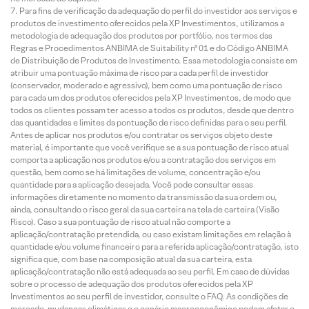
Para fins de verificação da adequação do perfil do investidor aos serviços e
produtos de investimento oferecidos pela XP Investimentos, utilizamos a
metodologia de adequação dos produtos por portfólio, nos termos das
Regras e Procedimentos ANBIMA de Suitability nº 01 e do Código ANBIMA
de Distribuição de Produtos de Investimento. Essa metodologia consiste em
atribuir uma pontuação máxima de risco para cada perfil de investidor
(conservador, moderado e agressivo), bem como uma pontuação de risco
para cada um dos produtos oferecidos pela XP Investimentos, de modo que
todos os clientes possam ter acesso a todos os produtos, desde que dentro
das quantidades e limites da pontuação de risco definidas para o seu perfil.
Antes de aplicar nos produtos e/ou contratar os serviços objeto deste
material, é importante que você verifique se a sua pontuação de risco atual
comporta a aplicação nos produtos e/ou a contratação dos serviços em
questão, bem como se há limitações de volume, concentração e/ou
quantidade para a aplicação desejada. Você pode consultar essas
informações diretamente no momento da transmissão da sua ordem ou,
ainda, consultando o risco geral da sua carteira na tela de carteira (Visão
Risco). Caso a sua pontuação de risco atual não comporte a
aplicação/contratação pretendida, ou caso existam limitações em relação à
quantidade e/ou volume financeiro para a referida aplicação/contratação, isto
significa que, com base na composição atual da sua carteira, esta
aplicação/contratação não está adequada ao seu perfil. Em caso de dúvidas
sobre o processo de adequação dos produtos oferecidos pela XP
Investimentos ao seu perfil de investidor, consulte o FAQ. As condições de
mercado, mudanças climáticas e o cenário macroeconômico podem afetar o