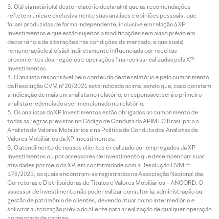
O(s) signatário(s) deste relatório declara(m) que as recomendações
refletem única e exclusivamente suas análises e opiniões pessoais, que
foram produzidas de forma independente, inclusive em relação à XP
Investimentos e que estão sujeitas a modificações sem aviso prévio em
decorrência de alterações nas condições de mercado, e que sua(s)
remuneração(es) é(são) indiretamente influenciada por receitas
provenientes dos negócios e operações financeiras realizadas pela XP
Investimentos.
O analista responsável pelo conteúdo deste relatório e pelo cumprimento
da Resolução CVM nº 20/2021 está indicado acima, sendo que, caso constem
a indicação de mais um analista no relatório, o responsável será o primeiro
analista credenciado a ser mencionado no relatório.
Os analistas da XP Investimentos estão obrigados ao cumprimento de
todas as regras previstas no Código de Conduta da APIMEC Brasil para o
Analista de Valores Mobiliários e na Política de Conduta dos Analistas de
Valores Mobiliários da XP Investimentos.
O atendimento de nossos clientes é realizado por empregados da XP
Investimentos ou por assessores de investimento que desempenham suas
atividades por meio da XP, em conformidade com a Resolução CVM nº
178/2023, os quais encontram-se registrados na Associação Nacional das
Corretoras e Distribuidoras de Títulos e Valores Mobiliários – ANCORD. O
assessor de investimento não pode realizar consultoria, administração ou
gestão de patrimônio de clientes, devendo atuar como intermediário e
solicitar autorização prévia do cliente para a realização de qualquer operação
no mercado de capitais.