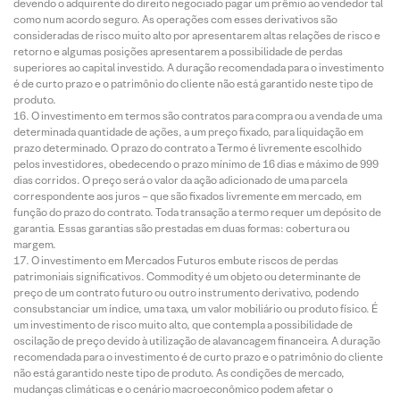
devendo o adquirente do direito negociado pagar um prêmio ao vendedor tal
como num acordo seguro. As operações com esses derivativos são
consideradas de risco muito alto por apresentarem altas relações de risco e
retorno e algumas posições apresentarem a possibilidade de perdas
superiores ao capital investido. A duração recomendada para o investimento
é de curto prazo e o patrimônio do cliente não está garantido neste tipo de
produto.
O investimento em termos são contratos para compra ou a venda de uma
determinada quantidade de ações, a um preço fixado, para liquidação em
prazo determinado. O prazo do contrato a Termo é livremente escolhido
pelos investidores, obedecendo o prazo mínimo de 16 dias e máximo de 999
dias corridos. O preço será o valor da ação adicionado de uma parcela
correspondente aos juros – que são fixados livremente em mercado, em
função do prazo do contrato. Toda transação a termo requer um depósito de
garantia. Essas garantias são prestadas em duas formas: cobertura ou
margem.
O investimento em Mercados Futuros embute riscos de perdas
patrimoniais significativos. Commodity é um objeto ou determinante de
preço de um contrato futuro ou outro instrumento derivativo, podendo
consubstanciar um índice, uma taxa, um valor mobiliário ou produto físico. É
um investimento de risco muito alto, que contempla a possibilidade de
oscilação de preço devido à utilização de alavancagem financeira. A duração
recomendada para o investimento é de curto prazo e o patrimônio do cliente
não está garantido neste tipo de produto. As condições de mercado,
mudanças climáticas e o cenário macroeconômico podem afetar o