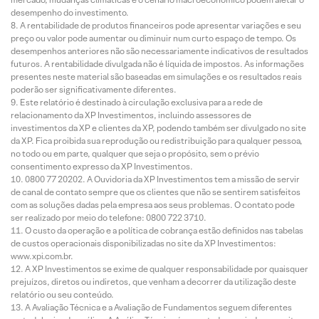
desempenho do investimento.
A rentabilidade de produtos financeiros pode apresentar variações e seu
preço ou valor pode aumentar ou diminuir num curto espaço de tempo. Os
desempenhos anteriores não são necessariamente indicativos de resultados
futuros. A rentabilidade divulgada não é líquida de impostos. As informações
presentes neste material são baseadas em simulações e os resultados reais
poderão ser significativamente diferentes.
Este relatório é destinado à circulação exclusiva para a rede de
relacionamento da XP Investimentos, incluindo assessores de
investimentos da XP e clientes da XP, podendo também ser divulgado no site
da XP. Fica proibida sua reprodução ou redistribuição para qualquer pessoa,
no todo ou em parte, qualquer que seja o propósito, sem o prévio
consentimento expresso da XP Investimentos.
0800 77 20202. A Ouvidoria da XP Investimentos tem a missão de servir
de canal de contato sempre que os clientes que não se sentirem satisfeitos
com as soluções dadas pela empresa aos seus problemas. O contato pode
ser realizado por meio do telefone: 0800 722 3710.
O custo da operação e a política de cobrança estão definidos nas tabelas
de custos operacionais disponibilizadas no site da XP Investimentos:
www.xpi.com.br.
A XP Investimentos se exime de qualquer responsabilidade por quaisquer
prejuízos, diretos ou indiretos, que venham a decorrer da utilização deste
relatório ou seu conteúdo.
A Avaliação Técnica e a Avaliação de Fundamentos seguem diferentes