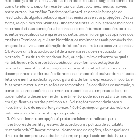
metodologias de análise. A Análise Técnica é executada seguindo conceitos
como tendência, suporte, resistência, candles, volumes, médias móveis
entre outros. Já a Análise Fundamentalista utiliza como informação os
resultados divulgados pelas companhias emissoras e suas projeções. Desta
forma, as opiniões dos Analistas Fundamentalistas, que buscam os melhores
retornos dadas as condições de mercado, o cenário macroeconômico e os
eventos específicos da empresa e do setor, podem divergir das opiniões dos
Analistas Técnicos, que visam identificar os movimentos mais prováveis dos
preços dos ativos, com utilização de “stops” para limitar as possíveis perdas.
Ação é uma fração do capital de uma empresa que é negociada no
mercado. É um título de renda variável, ou seja, um investimento no qual a
rentabilidade não é preestabelecida, varia conforme as cotações de
mercado. O investimento em ações é um investimento de alto risco e os
desempenhos anteriores não são necessariamente indicativos de resultados
futuros e nenhuma declaração ou garantia, de forma expressa ou implícita, é
feita neste material em relação a desempenhos. As condições de mercado, o
cenário macroeconômico, os eventos específicos da empresa e do setor
podem afetar o desempenho do investimento, podendo resultar até mesmo
em significativas perdas patrimoniais. A duração recomendada para o
investimento é de médio-longo prazo. Não há quaisquer garantias sobre o
patrimônio do cliente neste tipo de produto.
O investimento em opções é preferencialmente indicado para
investidores de perfil agressivo, de acordo com a política de suitability
praticada pela XP Investimentos. No mercado de opções, são negociados
direitos de compra ou venda de um bem por preço fixado em data futura,