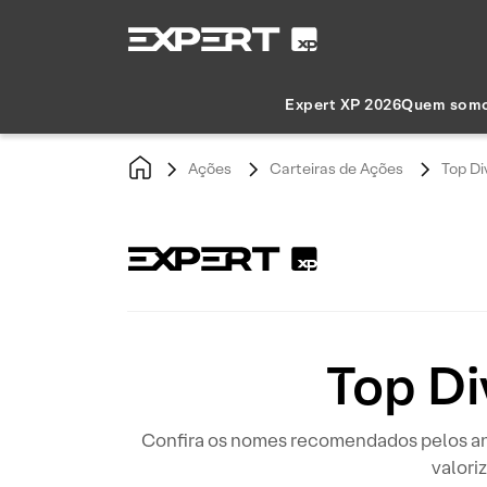
Expert XP 2026
Quem som
Ações
Carteiras de Ações
Top Di
Top D
Confira os nomes recomendados pelos ana
valori