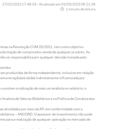
27/02/2023 17:48:03 • Atualizado em 03/03/2023 08:21:56
1 minuto de leitura
revistas na Resolução CVM 20/2021, tem como objetivo
 solicitação de compra e/ou venda de qualquer produto. As
 não se responsabiliza por qualquer decisão tomada pelo
estidor.
foram produzidas de forma independente, inclusive em relação
 remuneração(es) é(são) indiretamente influenciada por
constem a indicação de mais um analista no relatório, o
Analista de Valores Mobiliários e na Política de Conduta dos
s atividades por meio da XP, em conformidade com a
Mobiliários – ANCORD. O assessor de investimento não pode
iente para a realização de qualquer operação no mercado de