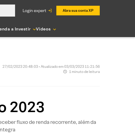
login expert
Abra sua conta XP
enda a Investir
Vídeos
27/02/2023 20:48:03 • Atualizado em 03/03/2023 11:21:56
1 minuto de leitura
o 2023
ceber fluxo de renda recorrente, além da
íntegra