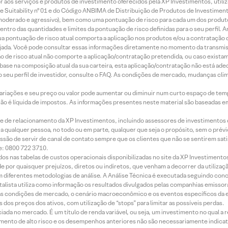
idor aos serviços e produtos de investimento oferecidos pela XP Investimentos, uti
 Suitability nº 01 e do Código ANBIMA de Distribuição de Produtos de Investimen
r, moderado e agressivo), bem como uma pontuação de risco para cada um dos produ
ntro das quantidades e limites da pontuação de risco definidas para o seu perfil. A
 sua pontuação de risco atual comporta a aplicação nos produtos e/ou a contratação
jada. Você pode consultar essas informações diretamente no momento da transmissã
ação de risco atual não comporte a aplicação/contratação pretendida, ou caso exista
m base na composição atual da sua carteira, esta aplicação/contratação não está ad
 seu perfil de investidor, consulte o FAQ. As condições de mercado, mudanças cl
 variações e seu preço ou valor pode aumentar ou diminuir num curto espaço de t
 não é líquida de impostos. As informações presentes neste material são baseadas e
rede de relacionamento da XP Investimentos, incluindo assessores de investimentos
ara qualquer pessoa, no todo ou em parte, qualquer que seja o propósito, sem o pr
ssão de servir de canal de contato sempre que os clientes que não se sentirem sat
e: 0800 722 3710.
dos nas tabelas de custos operacionais disponibilizadas no site da XP Investimento
 por quaisquer prejuízos, diretos ou indiretos, que venham a decorrer da utilizaç
 diferentes metodologias de análise. A Análise Técnica é executada seguindo conc
alista utiliza como informação os resultados divulgados pelas companhias emissora
 condições de mercado, o cenário macroeconômico e os eventos específicos da em
dos preços dos ativos, com utilização de “stops” para limitar as possíveis perdas.
ada no mercado. É um título de renda variável, ou seja, um investimento no qual a r
mento de alto risco e os desempenhos anteriores não são necessariamente indicat