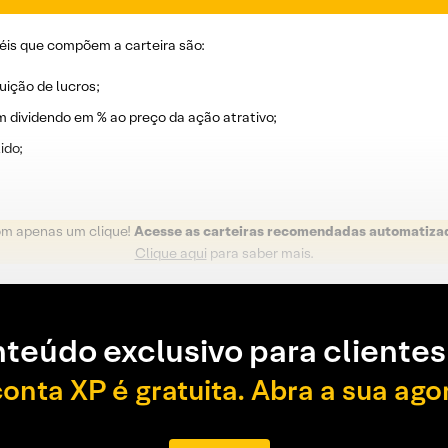
éis que compõem a carteira são:
uição de lucros;
m dividendo em % ao preço da ação atrativo;
ido;
om apenas um clique!
Acesse as carteiras recomendadas automatiza
Clique aqui
para saber mais.
teúdo exclusivo para clientes
conta XP é gratuita. Abra a sua ago