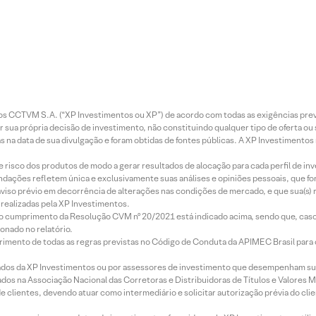
entos CCTVM S.A. (“XP Investimentos ou XP”) de acordo com todas as exigências p
r sua própria decisão de investimento, não constituindo qualquer tipo de oferta ou
s na data de sua divulgação e foram obtidas de fontes públicas. A XP Investimentos
e risco dos produtos de modo a gerar resultados de alocação para cada perfil de inv
mendações refletem única e exclusivamente suas análises e opiniões pessoais, que 
aviso prévio em decorrência de alterações nas condições de mercado, e que sua(s)
realizadas pela XP Investimentos.
lo cumprimento da Resolução CVM nº 20/2021 está indicado acima, sendo que, caso 
onado no relatório.
imento de todas as regras previstas no Código de Conduta da APIMEC Brasil para o 
ados da XP Investimentos ou por assessores de investimento que desempenham sua
os na Associação Nacional das Corretoras e Distribuidoras de Títulos e Valores 
de clientes, devendo atuar como intermediário e solicitar autorização prévia do cl