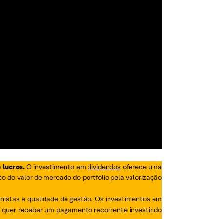
 lucros.
O investimento em
dividendos
oferece uma
o do valor de mercado do portfólio pela valorização
nistas e qualidade de gestão. Os investimentos em
u quer receber um pagamento recorrente investindo