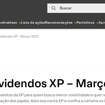
Buscar
os
Análises
Lista de ações
Recomendações
Periódicos
Apr
videndos XP - Março 2023
ividendos XP – Març
listas da XP para quem busca menor volatilidade e quer re
zação dos papéis. Abra sua conta XP e confira a carteira na 