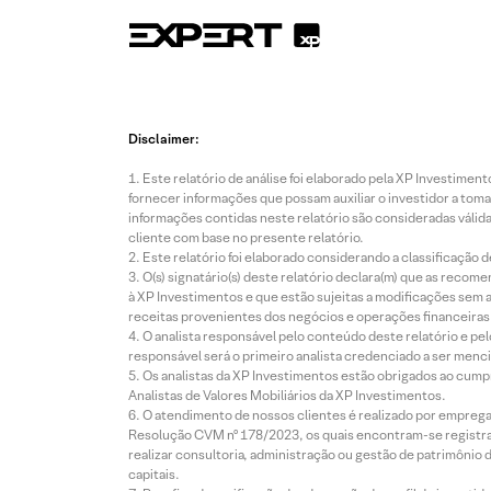
Disclaimer:
Este relatório de análise foi elaborado pela XP Investim
fornecer informações que possam auxiliar o investidor a toma
informações contidas neste relatório são consideradas válida
cliente com base no presente relatório.
Este relatório foi elaborado considerando a classificação d
O(s) signatário(s) deste relatório declara(m) que as reco
à XP Investimentos e que estão sujeitas a modificações sem 
receitas provenientes dos negócios e operações financeiras 
O analista responsável pelo conteúdo deste relatório e pe
responsável será o primeiro analista credenciado a ser menci
Os analistas da XP Investimentos estão obrigados ao cumpr
Analistas de Valores Mobiliários da XP Investimentos.
O atendimento de nossos clientes é realizado por empreg
Resolução CVM nº 178/2023, os quais encontram-se registrad
realizar consultoria, administração ou gestão de patrimônio 
capitais.