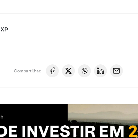
 XP
Compartilhar: