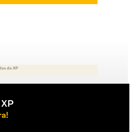
das da XP
 XP
ra!