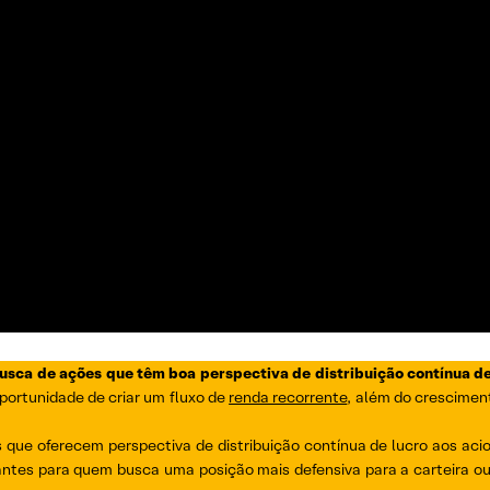
busca de ações que têm boa perspectiva de distribuição contínua de
portunidade de criar um fluxo de
renda recorrente
, além do cresciment
que oferecem perspectiva de distribuição contínua de lucro aos acio
ntes para quem busca uma posição mais defensiva para a carteira o