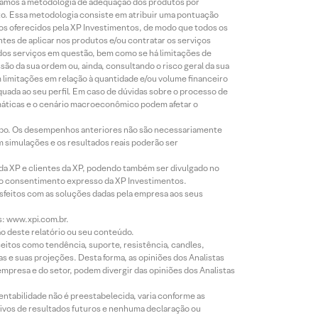
lizamos a metodologia de adequação dos produtos por
to. Essa metodologia consiste em atribuir uma pontuação
tos oferecidos pela XP Investimentos, de modo que todos os
ntes de aplicar nos produtos e/ou contratar os serviços
 dos serviços em questão, bem como se há limitações de
o da sua ordem ou, ainda, consultando o risco geral da sua
m limitações em relação à quantidade e/ou volume financeiro
equada ao seu perfil. Em caso de dúvidas sobre o processo de
imáticas e o cenário macroeconômico podem afetar o
empo. Os desempenhos anteriores não são necessariamente
m simulações e os resultados reais poderão ser
 da XP e clientes da XP, podendo também ser divulgado no
évio consentimento expresso da XP Investimentos.
isfeitos com as soluções dadas pela empresa aos seus
s: www.xpi.com.br.
ão deste relatório ou seu conteúdo.
eitos como tendência, suporte, resistência, candles,
s e suas projeções. Desta forma, as opiniões dos Analistas
presa e do setor, podem divergir das opiniões dos Analistas
entabilidade não é preestabelecida, varia conforme as
ivos de resultados futuros e nenhuma declaração ou