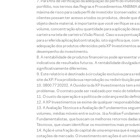
Para fins de verificação da adequação do perfil do invest
portfólio, nos termos das Regras e Procedimentos ANBIMA de
máxima de risco para cada perfil de investidor (conservado
clientes possam ter acesso a todos os produtos, desde que de
objeto deste material, é importante que você verifique se a
volume, concentração e/ou quantidade para a aplicação dese
carteira na tela de carteira (Visão Risco). Caso a sua pontu
para a referida aplicação/contratação, isto significa que, co
adequação dos produtos oferecidos pela XP Investimentos ao
desempenho do investimento.
A rentabilidade de produtos financeiros pode apresentar
indicativos de resultados futuros. A rentabilidade divulgada
significativamente diferentes.
Este relatório é destinado à circulação exclusiva para a 
site da XP. Fica proibida sua reprodução ou redistribuição p
0800 77 20202. A Ouvidoria da XP Investimentos tem a mi
problemas. O contato pode ser realizado por meio do telefon
O custo da operação e a política de cobrança estão defini
A XP Investimentos se exime de qualquer responsabilidade
A Avaliação Técnica e a Avaliação de Fundamentos seguem
volumes, médias móveis entre outros. Já a Análise Fundament
Fundamentalistas, que buscam os melhores retornos dadas as
Técnicos, que visam identificar os movimentos mais prováveis 
Ação é uma fração do capital de uma empresa que é negoci
cotações de mercado. O investimento em ações é um investi