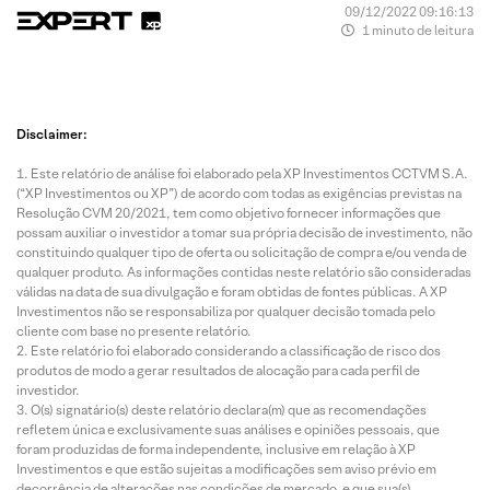
09/12/2022 09:16:13
1 minuto de leitura
Disclaimer:
Este relatório de análise foi elaborado pela XP Investimentos CCTVM S.A.
(“XP Investimentos ou XP”) de acordo com todas as exigências previstas na
Resolução CVM 20/2021, tem como objetivo fornecer informações que
possam auxiliar o investidor a tomar sua própria decisão de investimento, não
constituindo qualquer tipo de oferta ou solicitação de compra e/ou venda de
qualquer produto. As informações contidas neste relatório são consideradas
válidas na data de sua divulgação e foram obtidas de fontes públicas. A XP
Investimentos não se responsabiliza por qualquer decisão tomada pelo
cliente com base no presente relatório.
Este relatório foi elaborado considerando a classificação de risco dos
produtos de modo a gerar resultados de alocação para cada perfil de
investidor.
O(s) signatário(s) deste relatório declara(m) que as recomendações
refletem única e exclusivamente suas análises e opiniões pessoais, que
foram produzidas de forma independente, inclusive em relação à XP
Investimentos e que estão sujeitas a modificações sem aviso prévio em
decorrência de alterações nas condições de mercado, e que sua(s)