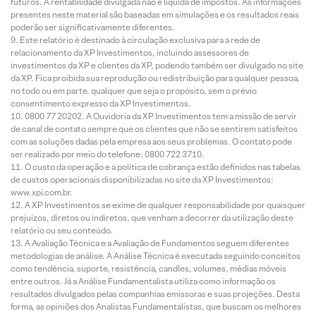
futuros. A rentabilidade divulgada não é líquida de impostos. As informações
presentes neste material são baseadas em simulações e os resultados reais
poderão ser significativamente diferentes.
Este relatório é destinado à circulação exclusiva para a rede de
relacionamento da XP Investimentos, incluindo assessores de
investimentos da XP e clientes da XP, podendo também ser divulgado no site
da XP. Fica proibida sua reprodução ou redistribuição para qualquer pessoa,
no todo ou em parte, qualquer que seja o propósito, sem o prévio
consentimento expresso da XP Investimentos.
0800 77 20202. A Ouvidoria da XP Investimentos tem a missão de servir
de canal de contato sempre que os clientes que não se sentirem satisfeitos
com as soluções dadas pela empresa aos seus problemas. O contato pode
ser realizado por meio do telefone: 0800 722 3710.
O custo da operação e a política de cobrança estão definidos nas tabelas
de custos operacionais disponibilizadas no site da XP Investimentos:
www.xpi.com.br.
A XP Investimentos se exime de qualquer responsabilidade por quaisquer
prejuízos, diretos ou indiretos, que venham a decorrer da utilização deste
relatório ou seu conteúdo.
A Avaliação Técnica e a Avaliação de Fundamentos seguem diferentes
metodologias de análise. A Análise Técnica é executada seguindo conceitos
como tendência, suporte, resistência, candles, volumes, médias móveis
entre outros. Já a Análise Fundamentalista utiliza como informação os
resultados divulgados pelas companhias emissoras e suas projeções. Desta
forma, as opiniões dos Analistas Fundamentalistas, que buscam os melhores