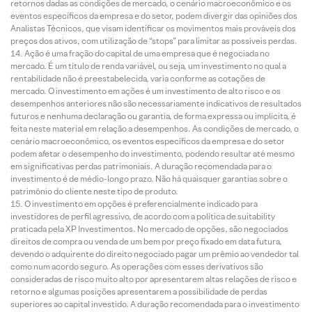
retornos dadas as condições de mercado, o cenário macroeconômico e os
eventos específicos da empresa e do setor, podem divergir das opiniões dos
Analistas Técnicos, que visam identificar os movimentos mais prováveis dos
preços dos ativos, com utilização de “stops” para limitar as possíveis perdas.
Ação é uma fração do capital de uma empresa que é negociada no
mercado. É um título de renda variável, ou seja, um investimento no qual a
rentabilidade não é preestabelecida, varia conforme as cotações de
mercado. O investimento em ações é um investimento de alto risco e os
desempenhos anteriores não são necessariamente indicativos de resultados
futuros e nenhuma declaração ou garantia, de forma expressa ou implícita, é
feita neste material em relação a desempenhos. As condições de mercado, o
cenário macroeconômico, os eventos específicos da empresa e do setor
podem afetar o desempenho do investimento, podendo resultar até mesmo
em significativas perdas patrimoniais. A duração recomendada para o
investimento é de médio-longo prazo. Não há quaisquer garantias sobre o
patrimônio do cliente neste tipo de produto.
O investimento em opções é preferencialmente indicado para
investidores de perfil agressivo, de acordo com a política de suitability
praticada pela XP Investimentos. No mercado de opções, são negociados
direitos de compra ou venda de um bem por preço fixado em data futura,
devendo o adquirente do direito negociado pagar um prêmio ao vendedor tal
como num acordo seguro. As operações com esses derivativos são
consideradas de risco muito alto por apresentarem altas relações de risco e
retorno e algumas posições apresentarem a possibilidade de perdas
superiores ao capital investido. A duração recomendada para o investimento