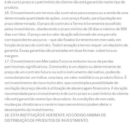
é de curto prazo e o patrimônio do cliente não está garantido neste tipo de
produto.
O investimento em termos são contratos para compra ou a venda de uma
determinada quantidade de ações, a um preço fixado, para liquidação em
prazo determinado. O prazo do contrato a Termo é livremente escolhido
pelos investidores, obedecendo o prazo mínimo de 16 dias e máximo de 999
dias corridos. O preço será o valor da ação adicionado de uma parcela
correspondente aos juros – que são fixados livremente em mercado, em
função do prazo do contrato. Toda transação a termo requer um depósito de
garantia. Essas garantias são prestadas em duas formas: cobertura ou
margem.
O investimento em Mercados Futuros embute riscos de perdas
patrimoniais significativos. Commodity é um objeto ou determinante de
preço de um contrato futuro ou outro instrumento derivativo, podendo
consubstanciar um índice, uma taxa, um valor mobiliário ou produto físico. É
um investimento de risco muito alto, que contempla a possibilidade de
oscilação de preço devido à utilização de alavancagem financeira. A duração
recomendada para o investimento é de curto prazo e o patrimônio do cliente
não está garantido neste tipo de produto. As condições de mercado,
mudanças climáticas e o cenário macroeconômico podem afetar o
desempenho do investimento.
ESTA INSTITUIÇÃO É ADERENTE AO CÓDIGO ANBIMA DE
DISTRIBUIÇÃO DE PRODUTOS DE INVESTIMENTO.