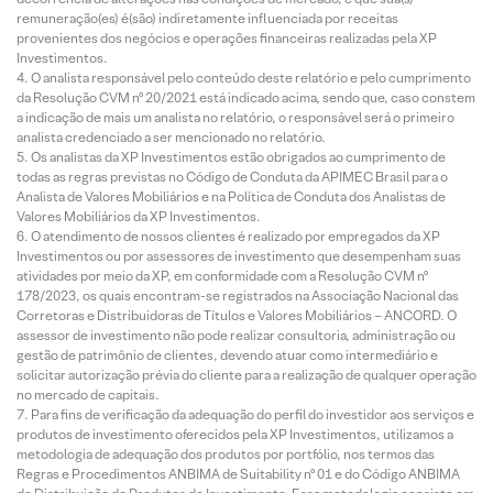
remuneração(es) é(são) indiretamente influenciada por receitas
provenientes dos negócios e operações financeiras realizadas pela XP
Investimentos.
O analista responsável pelo conteúdo deste relatório e pelo cumprimento
da Resolução CVM nº 20/2021 está indicado acima, sendo que, caso constem
a indicação de mais um analista no relatório, o responsável será o primeiro
analista credenciado a ser mencionado no relatório.
Os analistas da XP Investimentos estão obrigados ao cumprimento de
todas as regras previstas no Código de Conduta da APIMEC Brasil para o
Analista de Valores Mobiliários e na Política de Conduta dos Analistas de
Valores Mobiliários da XP Investimentos.
O atendimento de nossos clientes é realizado por empregados da XP
Investimentos ou por assessores de investimento que desempenham suas
atividades por meio da XP, em conformidade com a Resolução CVM nº
178/2023, os quais encontram-se registrados na Associação Nacional das
Corretoras e Distribuidoras de Títulos e Valores Mobiliários – ANCORD. O
assessor de investimento não pode realizar consultoria, administração ou
gestão de patrimônio de clientes, devendo atuar como intermediário e
solicitar autorização prévia do cliente para a realização de qualquer operação
no mercado de capitais.
Para fins de verificação da adequação do perfil do investidor aos serviços e
produtos de investimento oferecidos pela XP Investimentos, utilizamos a
metodologia de adequação dos produtos por portfólio, nos termos das
Regras e Procedimentos ANBIMA de Suitability nº 01 e do Código ANBIMA