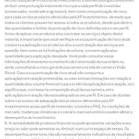
de Distribuição de Produtos de Investimento. Essa metodologia consiste em
atribuir uma pontuação máxima de risco para cada perfil de investidor
(conservador, moderado e agressivo), bem como uma pontuação de risco
para cada um dos produtos oferecidos pela XP Investimentos, de modo que
todos os clientes possam ter acesso a todos os produtos, desde que dentro
das quantidades e limites da pontuação de risco definidas para o seu perfil.
Antes de aplicar nos produtos e/ou contratar os serviços objeto deste
material, é importante que você verifique se a sua pontuação de risco atual
comporta a aplicação nos produtos e/ou a contratação dos serviços em
questão, bem como se há limitações de volume, concentração e/ou
quantidade para a aplicação desejada. Você pode consultar essas
informações diretamente no momento da transmissão da sua ordem ou,
ainda, consultando o risco geral da sua carteira na tela de carteira (Visão
Risco). Caso a sua pontuação de risco atual não comporte a
aplicação/contratação pretendida, ou caso existam limitações em relação à
quantidade e/ou volume financeiro para a referida aplicação/contratação, isto
significa que, com base na composição atual da sua carteira, esta
aplicação/contratação não está adequada ao seu perfil. Em caso de dúvidas
sobre o processo de adequação dos produtos oferecidos pela XP
Investimentos ao seu perfil de investidor, consulte o FAQ. As condições de
mercado, mudanças climáticas e o cenário macroeconômico podem afetar o
desempenho do investimento.
A rentabilidade de produtos financeiros pode apresentar variações e seu
preço ou valor pode aumentar ou diminuir num curto espaço de tempo. Os
desempenhos anteriores não são necessariamente indicativos de resultados