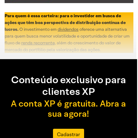
Para quem é essa carteira: para o investidor em busca de
ações que têm boa perspectiva de distribuição contínua de
lucros.
O investimento em
dividendos
oferece uma alternativa
para quem busca menor volatilidade e oportunidade de criar um
fluxo de
renda recorrente
, além do crescimento do valor de
mercado do portfólio pela valorização das ações.
Conteúdo exclusivo para
clientes XP
A conta XP é gratuita. Abra a
sua agora!
Cadastrar