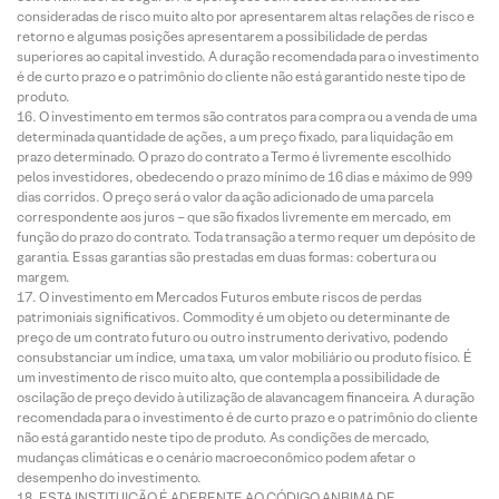
consideradas de risco muito alto por apresentarem altas relações de risco e
retorno e algumas posições apresentarem a possibilidade de perdas
superiores ao capital investido. A duração recomendada para o investimento
é de curto prazo e o patrimônio do cliente não está garantido neste tipo de
produto.
O investimento em termos são contratos para compra ou a venda de uma
determinada quantidade de ações, a um preço fixado, para liquidação em
prazo determinado. O prazo do contrato a Termo é livremente escolhido
pelos investidores, obedecendo o prazo mínimo de 16 dias e máximo de 999
dias corridos. O preço será o valor da ação adicionado de uma parcela
correspondente aos juros – que são fixados livremente em mercado, em
função do prazo do contrato. Toda transação a termo requer um depósito de
garantia. Essas garantias são prestadas em duas formas: cobertura ou
margem.
O investimento em Mercados Futuros embute riscos de perdas
patrimoniais significativos. Commodity é um objeto ou determinante de
preço de um contrato futuro ou outro instrumento derivativo, podendo
consubstanciar um índice, uma taxa, um valor mobiliário ou produto físico. É
um investimento de risco muito alto, que contempla a possibilidade de
oscilação de preço devido à utilização de alavancagem financeira. A duração
recomendada para o investimento é de curto prazo e o patrimônio do cliente
não está garantido neste tipo de produto. As condições de mercado,
mudanças climáticas e o cenário macroeconômico podem afetar o
desempenho do investimento.
ESTA INSTITUIÇÃO É ADERENTE AO CÓDIGO ANBIMA DE