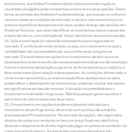
entre outros. Já a Análise Fundamentalista utiliza como informação os
resultados divulgados pelas companhias emissoras e suas projeções. Desta
forma, as opiniões dos Analistas Fundamentalistas, que buscam os melhores
retornos dadas as condições de mercado, o cenário macroeconômico e os
eventos específicos da empresa e do setor, podem divergir das opiniões dos
Analistas Técnicos, que visam identificar os movimentos mais prováveis dos
preços dos ativos, com utilização de “stops” para limitar as possíveis perdas.
Ação é uma fração do capital de uma empresa que é negociada no
mercado. É um título de renda variável, ou seja, um investimento no qual a
rentabilidade não é preestabelecida, varia conforme as cotações de
mercado. O investimento em ações é um investimento de alto risco e os
desempenhos anteriores não são necessariamente indicativos de resultados
futuros e nenhuma declaração ou garantia, de forma expressa ou implícita, é
feita neste material em relação a desempenhos. As condições de mercado, o
cenário macroeconômico, os eventos específicos da empresa e do setor
podem afetar o desempenho do investimento, podendo resultar até mesmo
em significativas perdas patrimoniais. A duração recomendada para o
investimento é de médio-longo prazo. Não há quaisquer garantias sobre o
patrimônio do cliente neste tipo de produto.
O investimento em opções é preferencialmente indicado para
investidores de perfil agressivo, de acordo com a política de suitability
praticada pela XP Investimentos. No mercado de opções, são negociados
direitos de compra ou venda de um bem por preço fixado em data futura,
devendo o adquirente do direito negociado pagar um prêmio ao vendedor tal
como num acordo seguro. As operações com esses derivativos são