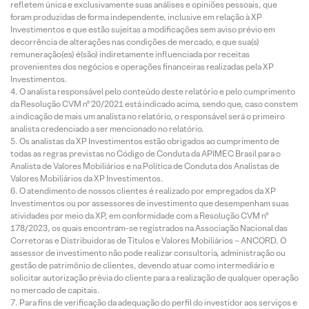
refletem única e exclusivamente suas análises e opiniões pessoais, que
foram produzidas de forma independente, inclusive em relação à XP
Investimentos e que estão sujeitas a modificações sem aviso prévio em
decorrência de alterações nas condições de mercado, e que sua(s)
remuneração(es) é(são) indiretamente influenciada por receitas
provenientes dos negócios e operações financeiras realizadas pela XP
Investimentos.
O analista responsável pelo conteúdo deste relatório e pelo cumprimento
da Resolução CVM nº 20/2021 está indicado acima, sendo que, caso constem
a indicação de mais um analista no relatório, o responsável será o primeiro
analista credenciado a ser mencionado no relatório.
Os analistas da XP Investimentos estão obrigados ao cumprimento de
todas as regras previstas no Código de Conduta da APIMEC Brasil para o
Analista de Valores Mobiliários e na Política de Conduta dos Analistas de
Valores Mobiliários da XP Investimentos.
O atendimento de nossos clientes é realizado por empregados da XP
Investimentos ou por assessores de investimento que desempenham suas
atividades por meio da XP, em conformidade com a Resolução CVM nº
178/2023, os quais encontram-se registrados na Associação Nacional das
Corretoras e Distribuidoras de Títulos e Valores Mobiliários – ANCORD. O
assessor de investimento não pode realizar consultoria, administração ou
gestão de patrimônio de clientes, devendo atuar como intermediário e
solicitar autorização prévia do cliente para a realização de qualquer operação
no mercado de capitais.
Para fins de verificação da adequação do perfil do investidor aos serviços e