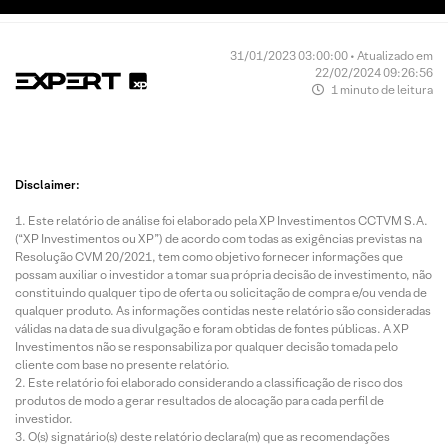
31/01/2023 03:00:00 • Atualizado em
22/02/2024 09:26:56
1 minuto de leitura
Disclaimer:
Este relatório de análise foi elaborado pela XP Investimentos CCTVM S.A.
(“XP Investimentos ou XP”) de acordo com todas as exigências previstas na
Resolução CVM 20/2021, tem como objetivo fornecer informações que
possam auxiliar o investidor a tomar sua própria decisão de investimento, não
constituindo qualquer tipo de oferta ou solicitação de compra e/ou venda de
qualquer produto. As informações contidas neste relatório são consideradas
válidas na data de sua divulgação e foram obtidas de fontes públicas. A XP
Investimentos não se responsabiliza por qualquer decisão tomada pelo
cliente com base no presente relatório.
Este relatório foi elaborado considerando a classificação de risco dos
produtos de modo a gerar resultados de alocação para cada perfil de
investidor.
O(s) signatário(s) deste relatório declara(m) que as recomendações