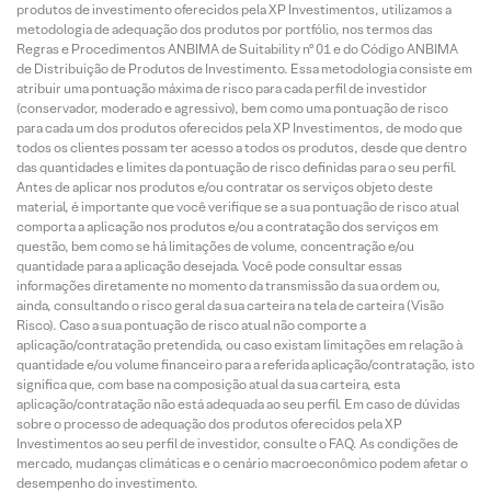
produtos de investimento oferecidos pela XP Investimentos, utilizamos a
metodologia de adequação dos produtos por portfólio, nos termos das
Regras e Procedimentos ANBIMA de Suitability nº 01 e do Código ANBIMA
de Distribuição de Produtos de Investimento. Essa metodologia consiste em
atribuir uma pontuação máxima de risco para cada perfil de investidor
(conservador, moderado e agressivo), bem como uma pontuação de risco
para cada um dos produtos oferecidos pela XP Investimentos, de modo que
todos os clientes possam ter acesso a todos os produtos, desde que dentro
das quantidades e limites da pontuação de risco definidas para o seu perfil.
Antes de aplicar nos produtos e/ou contratar os serviços objeto deste
material, é importante que você verifique se a sua pontuação de risco atual
comporta a aplicação nos produtos e/ou a contratação dos serviços em
questão, bem como se há limitações de volume, concentração e/ou
quantidade para a aplicação desejada. Você pode consultar essas
informações diretamente no momento da transmissão da sua ordem ou,
ainda, consultando o risco geral da sua carteira na tela de carteira (Visão
Risco). Caso a sua pontuação de risco atual não comporte a
aplicação/contratação pretendida, ou caso existam limitações em relação à
quantidade e/ou volume financeiro para a referida aplicação/contratação, isto
significa que, com base na composição atual da sua carteira, esta
aplicação/contratação não está adequada ao seu perfil. Em caso de dúvidas
sobre o processo de adequação dos produtos oferecidos pela XP
Investimentos ao seu perfil de investidor, consulte o FAQ. As condições de
mercado, mudanças climáticas e o cenário macroeconômico podem afetar o
desempenho do investimento.