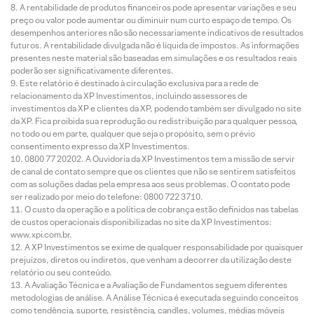
A rentabilidade de produtos financeiros pode apresentar variações e seu
preço ou valor pode aumentar ou diminuir num curto espaço de tempo. Os
desempenhos anteriores não são necessariamente indicativos de resultados
futuros. A rentabilidade divulgada não é líquida de impostos. As informações
presentes neste material são baseadas em simulações e os resultados reais
poderão ser significativamente diferentes.
Este relatório é destinado à circulação exclusiva para a rede de
relacionamento da XP Investimentos, incluindo assessores de
investimentos da XP e clientes da XP, podendo também ser divulgado no site
da XP. Fica proibida sua reprodução ou redistribuição para qualquer pessoa,
no todo ou em parte, qualquer que seja o propósito, sem o prévio
consentimento expresso da XP Investimentos.
0800 77 20202. A Ouvidoria da XP Investimentos tem a missão de servir
de canal de contato sempre que os clientes que não se sentirem satisfeitos
com as soluções dadas pela empresa aos seus problemas. O contato pode
ser realizado por meio do telefone: 0800 722 3710.
O custo da operação e a política de cobrança estão definidos nas tabelas
de custos operacionais disponibilizadas no site da XP Investimentos:
www.xpi.com.br.
A XP Investimentos se exime de qualquer responsabilidade por quaisquer
prejuízos, diretos ou indiretos, que venham a decorrer da utilização deste
relatório ou seu conteúdo.
A Avaliação Técnica e a Avaliação de Fundamentos seguem diferentes
metodologias de análise. A Análise Técnica é executada seguindo conceitos
como tendência, suporte, resistência, candles, volumes, médias móveis