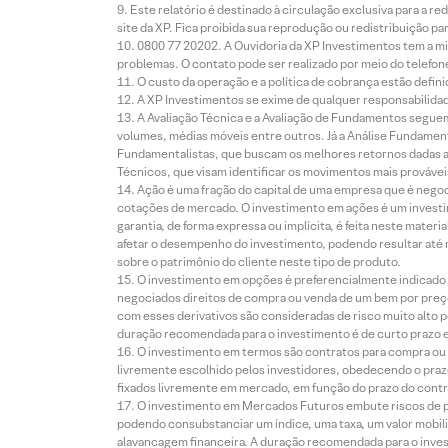
Este relatório é destinado à circulação exclusiva para a 
site da XP. Fica proibida sua reprodução ou redistribuição p
0800 77 20202. A Ouvidoria da XP Investimentos tem a mi
problemas. O contato pode ser realizado por meio do telefon
O custo da operação e a política de cobrança estão defini
A XP Investimentos se exime de qualquer responsabilidade
A Avaliação Técnica e a Avaliação de Fundamentos seguem
volumes, médias móveis entre outros. Já a Análise Fundament
Fundamentalistas, que buscam os melhores retornos dadas as
Técnicos, que visam identificar os movimentos mais prováveis 
Ação é uma fração do capital de uma empresa que é negoci
cotações de mercado. O investimento em ações é um investi
garantia, de forma expressa ou implícita, é feita neste ma
afetar o desempenho do investimento, podendo resultar até 
sobre o patrimônio do cliente neste tipo de produto.
O investimento em opções é preferencialmente indicado pa
negociados direitos de compra ou venda de um bem por preço
com esses derivativos são consideradas de risco muito alto p
duração recomendada para o investimento é de curto prazo e 
O investimento em termos são contratos para compra ou a
livremente escolhido pelos investidores, obedecendo o prazo
fixados livremente em mercado, em função do prazo do contr
O investimento em Mercados Futuros embute riscos de pe
podendo consubstanciar um índice, uma taxa, um valor mobiliá
alavancagem financeira. A duração recomendada para o invest