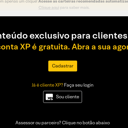
om apenas um clique!
Acesse as carteiras recomendadas automatiza
Clique aqui
para saber mais.
teúdo exclusivo para clientes
conta XP é gratuita. Abra a sua ago
Cadastrar
Já é cliente XP?
Faça seu login
Sou cliente
Assessor ou parceiro? Clique no botão abaixo