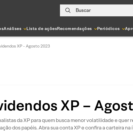
Buscar
os
Análises
Lista de ações
Recomendações
Periódicos
Apr
videndos XP - Agosto 2023
videndos XP – Agos
listas da XP para quem busca menor volatilidade e quer re
zação dos papéis. Abra sua conta XP e confira a carteira na 