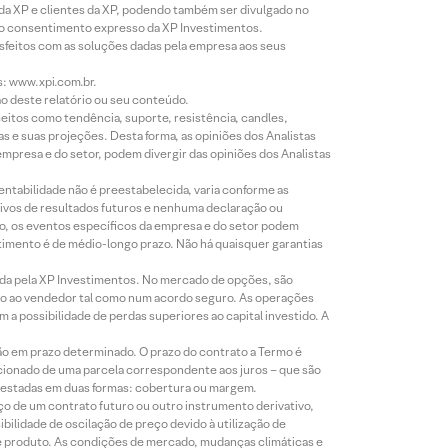
 da XP e clientes da XP, podendo também ser divulgado no
évio consentimento expresso da XP Investimentos.
isfeitos com as soluções dadas pela empresa aos seus
s: www.xpi.com.br.
ão deste relatório ou seu conteúdo.
eitos como tendência, suporte, resistência, candles,
s e suas projeções. Desta forma, as opiniões dos Analistas
presa e do setor, podem divergir das opiniões dos Analistas
entabilidade não é preestabelecida, varia conforme as
ivos de resultados futuros e nenhuma declaração ou
co, os eventos específicos da empresa e do setor podem
timento é de médio-longo prazo. Não há quaisquer garantias
icada pela XP Investimentos. No mercado de opções, são
mio ao vendedor tal como num acordo seguro. As operações
a possibilidade de perdas superiores ao capital investido. A
ão em prazo determinado. O prazo do contrato a Termo é
icionado de uma parcela correspondente aos juros – que são
prestadas em duas formas: cobertura ou margem.
o de um contrato futuro ou outro instrumento derivativo,
bilidade de oscilação de preço devido à utilização de
de produto. As condições de mercado, mudanças climáticas e