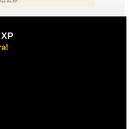
das da XP
 XP
ra!