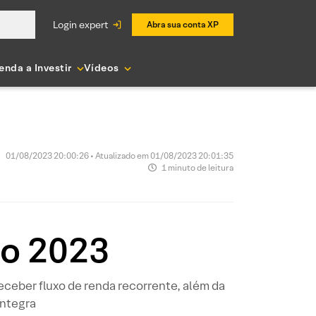
login expert
Abra sua conta XP
enda a Investir
Vídeos
01/08/2023 20:00:26 • Atualizado em 01/08/2023 20:01:35
1 minuto de leitura
to 2023
ceber fluxo de renda recorrente, além da
íntegra