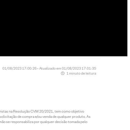
01/08/2023 17:00:26 • Atualizado em 01/08/2023 17:01:35
1 minuto de leitura
revistas na Resolução CVM 20/2021, tem como objetivo
 solicitação de compra e/ou venda de qualquer produto. As
 não se responsabiliza por qualquer decisão tomada pelo