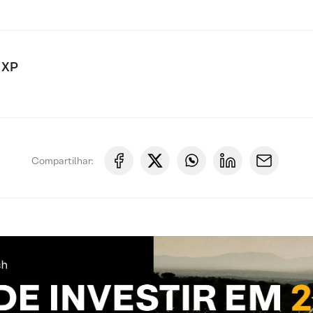
 XP
Compartilhar: