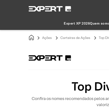
Expert XP 2026
Quem som
Ações
Carteiras de Ações
Top Di
Top Di
Confira os nomes recomendados pelos ana
valori