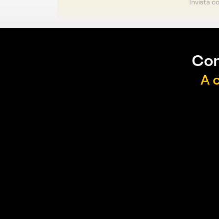
Invista c
Con
A 