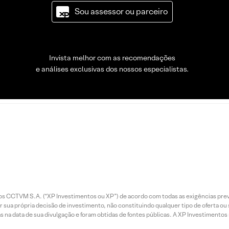
Sou assessor ou parceiro
Invista melhor com as recomendações
e análises exclusivas dos nossos especialistas.
entos CCTVM S.A. (“XP Investimentos ou XP”) de acordo com todas as exigências p
r sua própria decisão de investimento, não constituindo qualquer tipo de oferta ou
s na data de sua divulgação e foram obtidas de fontes públicas. A XP Investimentos