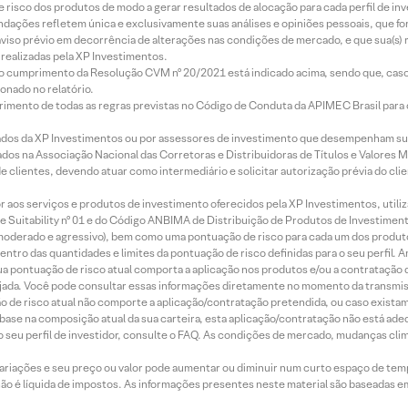
e risco dos produtos de modo a gerar resultados de alocação para cada perfil de inv
mendações refletem única e exclusivamente suas análises e opiniões pessoais, que 
aviso prévio em decorrência de alterações nas condições de mercado, e que sua(s)
realizadas pela XP Investimentos.
lo cumprimento da Resolução CVM nº 20/2021 está indicado acima, sendo que, caso 
onado no relatório.
imento de todas as regras previstas no Código de Conduta da APIMEC Brasil para o 
ados da XP Investimentos ou por assessores de investimento que desempenham sua
os na Associação Nacional das Corretoras e Distribuidoras de Títulos e Valores 
de clientes, devendo atuar como intermediário e solicitar autorização prévia do cl
idor aos serviços e produtos de investimento oferecidos pela XP Investimentos, uti
 Suitability nº 01 e do Código ANBIMA de Distribuição de Produtos de Investimen
r, moderado e agressivo), bem como uma pontuação de risco para cada um dos produ
ntro das quantidades e limites da pontuação de risco definidas para o seu perfil. A
 sua pontuação de risco atual comporta a aplicação nos produtos e/ou a contratação
jada. Você pode consultar essas informações diretamente no momento da transmissã
ação de risco atual não comporte a aplicação/contratação pretendida, ou caso exista
m base na composição atual da sua carteira, esta aplicação/contratação não está ad
 seu perfil de investidor, consulte o FAQ. As condições de mercado, mudanças cl
 variações e seu preço ou valor pode aumentar ou diminuir num curto espaço de t
 não é líquida de impostos. As informações presentes neste material são baseadas e