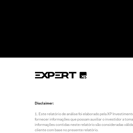
Disclaimer:
Este relatório de análise foi elaborado pela XP Investim
fornecer informações que possam auxiliar o investidor a toma
informações contidas neste relatório são consideradas válida
cliente com base no presente relatório.