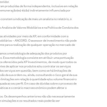
estidor.
foram produzidas de forma independente, inclusive em relação
 remuneração(es) é(são) indiretamente influenciada por
constem a indicação de mais um analista no relatório, o
Analista de Valores Mobiliários e na Política de Conduta dos
s atividades por meio da XP, em conformidade com a
Mobiliários – ANCORD. O assessor de investimento não pode
iente para a realização de qualquer operação no mercado de
lizamos a metodologia de adequação dos produtos por
to. Essa metodologia consiste em atribuir uma pontuação
tos oferecidos pela XP Investimentos, de modo que todos os
ntes de aplicar nos produtos e/ou contratar os serviços
 dos serviços em questão, bem como se há limitações de
o da sua ordem ou, ainda, consultando o risco geral da sua
m limitações em relação à quantidade e/ou volume financeiro
equada ao seu perfil. Em caso de dúvidas sobre o processo de
imáticas e o cenário macroeconômico podem afetar o
empo. Os desempenhos anteriores não são necessariamente
m simulações e os resultados reais poderão ser