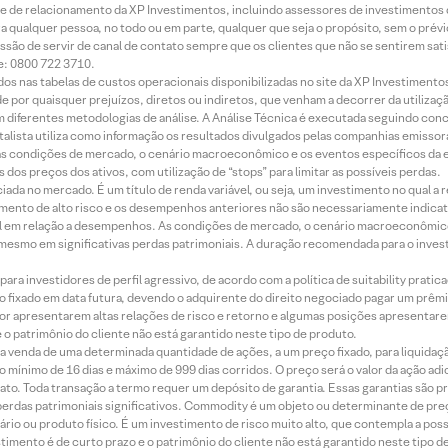
rede de relacionamento da XP Investimentos, incluindo assessores de investimentos
ara qualquer pessoa, no todo ou em parte, qualquer que seja o propósito, sem o pr
ssão de servir de canal de contato sempre que os clientes que não se sentirem sat
e: 0800 722 3710.
dos nas tabelas de custos operacionais disponibilizadas no site da XP Investimento
 por quaisquer prejuízos, diretos ou indiretos, que venham a decorrer da utilizaç
 diferentes metodologias de análise. A Análise Técnica é executada seguindo conc
alista utiliza como informação os resultados divulgados pelas companhias emissora
 condições de mercado, o cenário macroeconômico e os eventos específicos da em
dos preços dos ativos, com utilização de “stops” para limitar as possíveis perdas.
ada no mercado. É um título de renda variável, ou seja, um investimento no qual a r
mento de alto risco e os desempenhos anteriores não são necessariamente indicat
terial em relação a desempenhos. As condições de mercado, o cenário macroeconômi
mesmo em significativas perdas patrimoniais. A duração recomendada para o inves
ra investidores de perfil agressivo, de acordo com a política de suitability prat
 fixado em data futura, devendo o adquirente do direito negociado pagar um prê
or apresentarem altas relações de risco e retorno e algumas posições apresentarem 
o patrimônio do cliente não está garantido neste tipo de produto.
 venda de uma determinada quantidade de ações, a um preço fixado, para liquidaç
 mínimo de 16 dias e máximo de 999 dias corridos. O preço será o valor da ação ad
ato. Toda transação a termo requer um depósito de garantia. Essas garantias são 
rdas patrimoniais significativos. Commodity é um objeto ou determinante de preç
rio ou produto físico. É um investimento de risco muito alto, que contempla a possi
imento é de curto prazo e o patrimônio do cliente não está garantido neste tipo 