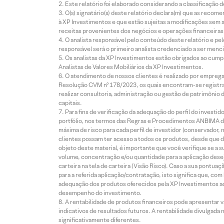
Este relatório foi elaborado considerando a classificação d
O(s) signatário(s) deste relatório declara(m) que as reco
à XP Investimentos e que estão sujeitas a modificações sem 
receitas provenientes dos negócios e operações financeiras 
O analista responsável pelo conteúdo deste relatório e pe
responsável será o primeiro analista credenciado a ser menci
Os analistas da XP Investimentos estão obrigados ao cumpr
Analistas de Valores Mobiliários da XP Investimentos.
O atendimento de nossos clientes é realizado por empreg
Resolução CVM nº 178/2023, os quais encontram-se registrad
realizar consultoria, administração ou gestão de patrimônio 
capitais.
Para fins de verificação da adequação do perfil do invest
portfólio, nos termos das Regras e Procedimentos ANBIMA de
máxima de risco para cada perfil de investidor (conservado
clientes possam ter acesso a todos os produtos, desde que de
objeto deste material, é importante que você verifique se a
volume, concentração e/ou quantidade para a aplicação dese
carteira na tela de carteira (Visão Risco). Caso a sua pontu
para a referida aplicação/contratação, isto significa que, co
adequação dos produtos oferecidos pela XP Investimentos ao
desempenho do investimento.
A rentabilidade de produtos financeiros pode apresentar
indicativos de resultados futuros. A rentabilidade divulgada
significativamente diferentes.