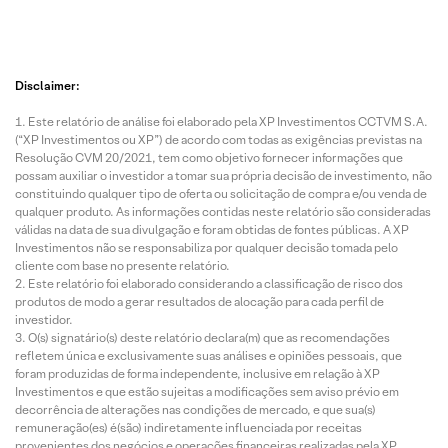
Disclaimer:
Este relatório de análise foi elaborado pela XP Investimentos CCTVM S.A.
(“XP Investimentos ou XP”) de acordo com todas as exigências previstas na
Resolução CVM 20/2021, tem como objetivo fornecer informações que
possam auxiliar o investidor a tomar sua própria decisão de investimento, não
constituindo qualquer tipo de oferta ou solicitação de compra e/ou venda de
qualquer produto. As informações contidas neste relatório são consideradas
válidas na data de sua divulgação e foram obtidas de fontes públicas. A XP
Investimentos não se responsabiliza por qualquer decisão tomada pelo
cliente com base no presente relatório.
Este relatório foi elaborado considerando a classificação de risco dos
produtos de modo a gerar resultados de alocação para cada perfil de
investidor.
O(s) signatário(s) deste relatório declara(m) que as recomendações
refletem única e exclusivamente suas análises e opiniões pessoais, que
foram produzidas de forma independente, inclusive em relação à XP
Investimentos e que estão sujeitas a modificações sem aviso prévio em
decorrência de alterações nas condições de mercado, e que sua(s)
remuneração(es) é(são) indiretamente influenciada por receitas
provenientes dos negócios e operações financeiras realizadas pela XP