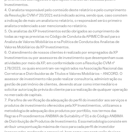
Investimentos.
O analista responsável pelo conteúdo deste relatório e pelo cumprimento
da Resolução CVM nº 20/2021 está indicado acima, sendo que, caso constem
a indicação de mais um analista no relatório, o responsável será o primeiro
analista credenciado a ser mencionado no relatório.
Os analistas da XP Investimentos estão obrigados ao cumprimento de
todas as regras previstas no Código de Conduta da APIMEC Brasil para o
Analista de Valores Mobiliários e na Política de Conduta dos Analistas de
Valores Mobiliários da XP Investimentos.
O atendimento de nossos clientes é realizado por empregados da XP
Investimentos ou por assessores de investimento que desempenham suas
atividades por meio da XP, em conformidade com a Resolução CVM nº
178/2023, os quais encontram-se registrados na Associação Nacional das
Corretoras e Distribuidoras de Títulos e Valores Mobiliários – ANCORD. O
assessor de investimento não pode realizar consultoria, administração ou
gestão de patrimônio de clientes, devendo atuar como intermediário e
solicitar autorização prévia do cliente para a realização de qualquer operação
no mercado de capitais.
Para fins de verificação da adequação do perfil do investidor aos serviços e
produtos de investimento oferecidos pela XP Investimentos, utilizamos a
metodologia de adequação dos produtos por portfólio, nos termos das
Regras e Procedimentos ANBIMA de Suitability nº 01 e do Código ANBIMA
de Distribuição de Produtos de Investimento. Essa metodologia consiste em
atribuir uma pontuação máxima de risco para cada perfil de investidor
(conservador, moderado e agressivo), bem como uma pontuação de risco