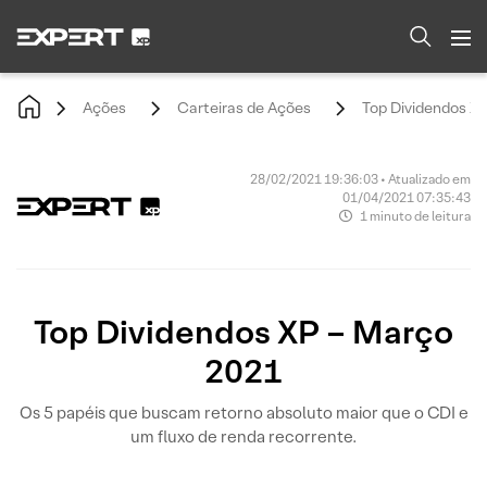
Ações
Carteiras de Ações
Top Dividendos X
28/02/2021 19:36:03 • Atualizado em
01/04/2021 07:35:43
1 minuto de leitura
Top Dividendos XP – Março
2021
Os 5 papéis que buscam retorno absoluto maior que o CDI e
um fluxo de renda recorrente.