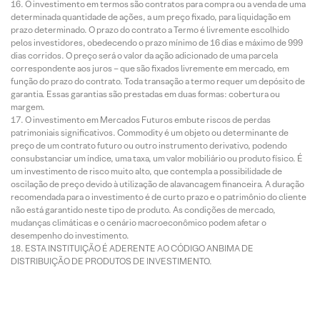
O investimento em termos são contratos para compra ou a venda de uma
determinada quantidade de ações, a um preço fixado, para liquidação em
prazo determinado. O prazo do contrato a Termo é livremente escolhido
pelos investidores, obedecendo o prazo mínimo de 16 dias e máximo de 999
dias corridos. O preço será o valor da ação adicionado de uma parcela
correspondente aos juros – que são fixados livremente em mercado, em
função do prazo do contrato. Toda transação a termo requer um depósito de
garantia. Essas garantias são prestadas em duas formas: cobertura ou
margem.
O investimento em Mercados Futuros embute riscos de perdas
patrimoniais significativos. Commodity é um objeto ou determinante de
preço de um contrato futuro ou outro instrumento derivativo, podendo
consubstanciar um índice, uma taxa, um valor mobiliário ou produto físico. É
um investimento de risco muito alto, que contempla a possibilidade de
oscilação de preço devido à utilização de alavancagem financeira. A duração
recomendada para o investimento é de curto prazo e o patrimônio do cliente
não está garantido neste tipo de produto. As condições de mercado,
mudanças climáticas e o cenário macroeconômico podem afetar o
desempenho do investimento.
ESTA INSTITUIÇÃO É ADERENTE AO CÓDIGO ANBIMA DE
DISTRIBUIÇÃO DE PRODUTOS DE INVESTIMENTO.