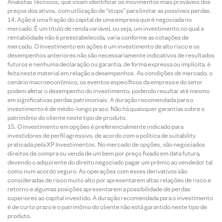
Analistas Técnicos, que visam identificar os movimentos mais prováveis dos
preços dos ativos, com utilização de “stops” para limitar as possíveis perdas.
Ação é uma fração do capital de uma empresa que é negociada no
mercado. É um título de renda variável, ou seja, um investimento no qual a
rentabilidade não é preestabelecida, varia conforme as cotações de
mercado. O investimento em ações é um investimento de alto risco e os
desempenhos anteriores não são necessariamente indicativos de resultados
futuros e nenhuma declaração ou garantia, de forma expressa ou implícita, é
feita neste material em relação a desempenhos. As condições de mercado, o
cenário macroeconômico, os eventos específicos da empresa e do setor
podem afetar o desempenho do investimento, podendo resultar até mesmo
em significativas perdas patrimoniais. A duração recomendada para o
investimento é de médio-longo prazo. Não há quaisquer garantias sobre o
patrimônio do cliente neste tipo de produto.
O investimento em opções é preferencialmente indicado para
investidores de perfil agressivo, de acordo com a política de suitability
praticada pela XP Investimentos. No mercado de opções, são negociados
direitos de compra ou venda de um bem por preço fixado em data futura,
devendo o adquirente do direito negociado pagar um prêmio ao vendedor tal
como num acordo seguro. As operações com esses derivativos são
consideradas de risco muito alto por apresentarem altas relações de risco e
retorno e algumas posições apresentarem a possibilidade de perdas
superiores ao capital investido. A duração recomendada para o investimento
é de curto prazo e o patrimônio do cliente não está garantido neste tipo de
produto.