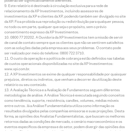
poderão ser significativamente diferentes.
Este relatório é destinado à circulação exclusiva para a rede de
relacionamento da XP Investimentos, incluindo assessores de
investimentos da XP e clientes da XP, podendo também ser divulgado no site
da XP. Fica proibida sua reprodução ou redistribuição para qualquer pessoa,
no todo ou em parte, qualquer que seja o propósito, sem o prévio
consentimento expresso da XP Investimentos.
0800 77 20202. A Ouvidoria da XP Investimentos tem a missão de servir
de canal de contato sempre que os clientes que não se sentirem satisfeitos
com as soluções dadas pela empresa aos seus problemas. O contato pode
ser realizado por meio do telefone: 0800 722 3710.
O custo da operação e a política de cobrança estão definidos nas tabelas
de custos operacionais disponibilizadas no site da XP Investimentos:
www.xpi.com.br.
A XP Investimentos se exime de qualquer responsabilidade por quaisquer
prejuízos, diretos ou indiretos, que venham a decorrer da utilização deste
relatório ou seu conteúdo.
A Avaliação Técnica e a Avaliação de Fundamentos seguem diferentes
metodologias de análise. A Análise Técnica é executada seguindo conceitos
como tendência, suporte, resistência, candles, volumes, médias móveis
entre outros. Já a Análise Fundamentalista utiliza como informação os
resultados divulgados pelas companhias emissoras e suas projeções. Desta
forma, as opiniões dos Analistas Fundamentalistas, que buscam os melhores
retornos dadas as condições de mercado, o cenário macroeconômico e os
eventos específicos da empresa e do setor, podem divergir das opiniões dos