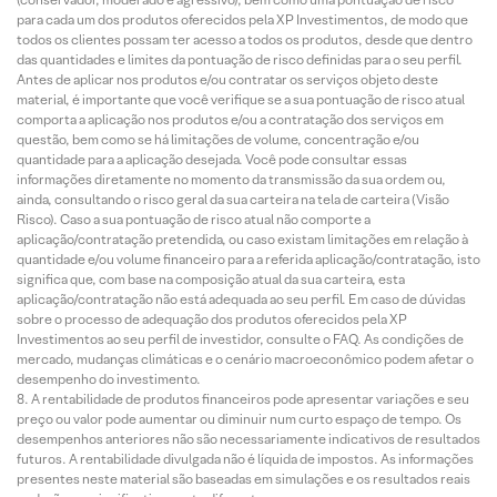
para cada um dos produtos oferecidos pela XP Investimentos, de modo que
todos os clientes possam ter acesso a todos os produtos, desde que dentro
das quantidades e limites da pontuação de risco definidas para o seu perfil.
Antes de aplicar nos produtos e/ou contratar os serviços objeto deste
material, é importante que você verifique se a sua pontuação de risco atual
comporta a aplicação nos produtos e/ou a contratação dos serviços em
questão, bem como se há limitações de volume, concentração e/ou
quantidade para a aplicação desejada. Você pode consultar essas
informações diretamente no momento da transmissão da sua ordem ou,
ainda, consultando o risco geral da sua carteira na tela de carteira (Visão
Risco). Caso a sua pontuação de risco atual não comporte a
aplicação/contratação pretendida, ou caso existam limitações em relação à
quantidade e/ou volume financeiro para a referida aplicação/contratação, isto
significa que, com base na composição atual da sua carteira, esta
aplicação/contratação não está adequada ao seu perfil. Em caso de dúvidas
sobre o processo de adequação dos produtos oferecidos pela XP
Investimentos ao seu perfil de investidor, consulte o FAQ. As condições de
mercado, mudanças climáticas e o cenário macroeconômico podem afetar o
desempenho do investimento.
A rentabilidade de produtos financeiros pode apresentar variações e seu
preço ou valor pode aumentar ou diminuir num curto espaço de tempo. Os
desempenhos anteriores não são necessariamente indicativos de resultados
futuros. A rentabilidade divulgada não é líquida de impostos. As informações
presentes neste material são baseadas em simulações e os resultados reais