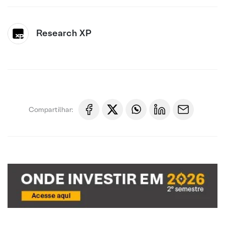
Research XP
Compartilhar: