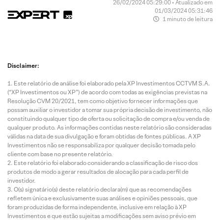
26/02/2024 05:29:00 • Atualizado em
01/03/2024 05:31:46
1 minuto de leitura
Disclaimer:
Este relatório de análise foi elaborado pela XP Investimentos CCTVM S.A.
(“XP Investimentos ou XP”) de acordo com todas as exigências previstas na
Resolução CVM 20/2021, tem como objetivo fornecer informações que
possam auxiliar o investidor a tomar sua própria decisão de investimento, não
constituindo qualquer tipo de oferta ou solicitação de compra e/ou venda de
qualquer produto. As informações contidas neste relatório são consideradas
válidas na data de sua divulgação e foram obtidas de fontes públicas. A XP
Investimentos não se responsabiliza por qualquer decisão tomada pelo
cliente com base no presente relatório.
Este relatório foi elaborado considerando a classificação de risco dos
produtos de modo a gerar resultados de alocação para cada perfil de
investidor.
O(s) signatário(s) deste relatório declara(m) que as recomendações
refletem única e exclusivamente suas análises e opiniões pessoais, que
foram produzidas de forma independente, inclusive em relação à XP
Investimentos e que estão sujeitas a modificações sem aviso prévio em