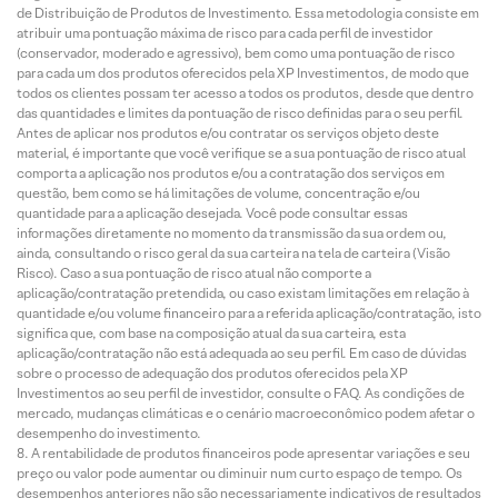
de Distribuição de Produtos de Investimento. Essa metodologia consiste em
atribuir uma pontuação máxima de risco para cada perfil de investidor
(conservador, moderado e agressivo), bem como uma pontuação de risco
para cada um dos produtos oferecidos pela XP Investimentos, de modo que
todos os clientes possam ter acesso a todos os produtos, desde que dentro
das quantidades e limites da pontuação de risco definidas para o seu perfil.
Antes de aplicar nos produtos e/ou contratar os serviços objeto deste
material, é importante que você verifique se a sua pontuação de risco atual
comporta a aplicação nos produtos e/ou a contratação dos serviços em
questão, bem como se há limitações de volume, concentração e/ou
quantidade para a aplicação desejada. Você pode consultar essas
informações diretamente no momento da transmissão da sua ordem ou,
ainda, consultando o risco geral da sua carteira na tela de carteira (Visão
Risco). Caso a sua pontuação de risco atual não comporte a
aplicação/contratação pretendida, ou caso existam limitações em relação à
quantidade e/ou volume financeiro para a referida aplicação/contratação, isto
significa que, com base na composição atual da sua carteira, esta
aplicação/contratação não está adequada ao seu perfil. Em caso de dúvidas
sobre o processo de adequação dos produtos oferecidos pela XP
Investimentos ao seu perfil de investidor, consulte o FAQ. As condições de
mercado, mudanças climáticas e o cenário macroeconômico podem afetar o
desempenho do investimento.
A rentabilidade de produtos financeiros pode apresentar variações e seu
preço ou valor pode aumentar ou diminuir num curto espaço de tempo. Os
desempenhos anteriores não são necessariamente indicativos de resultados