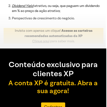
Dividend
Yield
atrativo, ou seja, que paguem um dividendo
em % ao preço da ação atrativo;
Perspectivas de crescimento do negócio.
Invista com apenas um clique!
Acesse as carteiras
recomendadas automatizadas da XP
Clique aqui
para saber mais.
Conteúdo exclusivo para
clientes XP
A conta XP é gratuita. Abra a
sua agora!
Cadastrar