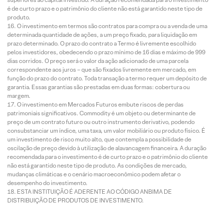
é de curto prazo e o patrimônio do cliente não está garantido neste tipo de
produto.
O investimento em termos são contratos para compra ou a venda de uma
determinada quantidade de ações, a um preço fixado, para liquidação em
prazo determinado. O prazo do contrato a Termo é livremente escolhido
pelos investidores, obedecendo o prazo mínimo de 16 dias e máximo de 999
dias corridos. O preço será o valor da ação adicionado de uma parcela
correspondente aos juros – que são fixados livremente em mercado, em
função do prazo do contrato. Toda transação a termo requer um depósito de
garantia. Essas garantias são prestadas em duas formas: cobertura ou
margem.
O investimento em Mercados Futuros embute riscos de perdas
patrimoniais significativos. Commodity é um objeto ou determinante de
preço de um contrato futuro ou outro instrumento derivativo, podendo
consubstanciar um índice, uma taxa, um valor mobiliário ou produto físico. É
um investimento de risco muito alto, que contempla a possibilidade de
oscilação de preço devido à utilização de alavancagem financeira. A duração
recomendada para o investimento é de curto prazo e o patrimônio do cliente
não está garantido neste tipo de produto. As condições de mercado,
mudanças climáticas e o cenário macroeconômico podem afetar o
desempenho do investimento.
ESTA INSTITUIÇÃO É ADERENTE AO CÓDIGO ANBIMA DE
DISTRIBUIÇÃO DE PRODUTOS DE INVESTIMENTO.