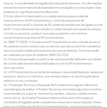
futuros. A rentabilidade divulgada não é líquida de impostos. As informações
presentes neste material são baseadas em simulações e os resultados reais
poderão ser significativamente diferentes.
Este relatório é destinado à circulação exclusiva para a rede de
relacionamento da XP Investimentos, incluindo assessores de
investimentos da XP e clientes da XP, podendo também ser divulgado no site
da XP. Fica proibida sua reprodução ou redistribuição para qualquer pessoa,
no todo ou em parte, qualquer que seja o propósito, sem o prévio
consentimento expresso da XP Investimentos.
0800 77 20202. A Ouvidoria da XP Investimentos tem a missão de servir
de canal de contato sempre que os clientes que não se sentirem satisfeitos
com as soluções dadas pela empresa aos seus problemas. O contato pode
ser realizado por meio do telefone: 0800 722 3710.
O custo da operação e a política de cobrança estão definidos nas tabelas
de custos operacionais disponibilizadas no site da XP Investimentos:
www.xpi.com.br.
A XP Investimentos se exime de qualquer responsabilidade por quaisquer
prejuízos, diretos ou indiretos, que venham a decorrer da utilização deste
relatório ou seu conteúdo.
A Avaliação Técnica e a Avaliação de Fundamentos seguem diferentes
metodologias de análise. A Análise Técnica é executada seguindo conceitos
como tendência, suporte, resistência, candles, volumes, médias móveis
entre outros. Já a Análise Fundamentalista utiliza como informação os
resultados divulgados pelas companhias emissoras e suas projeções. Desta
forma, as opiniões dos Analistas Fundamentalistas, que buscam os melhores