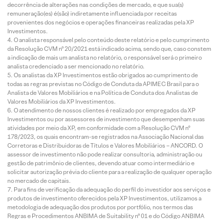
decorrência de alterações nas condições de mercado, e que sua(s)
remuneração(es) é(são) indiretamente influenciada por receitas
provenientes dos negócios e operações financeiras realizadas pela XP
Investimentos.
O analista responsável pelo conteúdo deste relatório e pelo cumprimento
da Resolução CVM nº 20/2021 está indicado acima, sendo que, caso constem
a indicação de mais um analista no relatório, o responsável será o primeiro
analista credenciado a ser mencionado no relatório.
Os analistas da XP Investimentos estão obrigados ao cumprimento de
todas as regras previstas no Código de Conduta da APIMEC Brasil para o
Analista de Valores Mobiliários e na Política de Conduta dos Analistas de
Valores Mobiliários da XP Investimentos.
O atendimento de nossos clientes é realizado por empregados da XP
Investimentos ou por assessores de investimento que desempenham suas
atividades por meio da XP, em conformidade com a Resolução CVM nº
178/2023, os quais encontram-se registrados na Associação Nacional das
Corretoras e Distribuidoras de Títulos e Valores Mobiliários – ANCORD. O
assessor de investimento não pode realizar consultoria, administração ou
gestão de patrimônio de clientes, devendo atuar como intermediário e
solicitar autorização prévia do cliente para a realização de qualquer operação
no mercado de capitais.
Para fins de verificação da adequação do perfil do investidor aos serviços e
produtos de investimento oferecidos pela XP Investimentos, utilizamos a
metodologia de adequação dos produtos por portfólio, nos termos das
Regras e Procedimentos ANBIMA de Suitability nº 01 e do Código ANBIMA