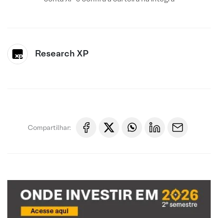
Research XP
Compartilhar: