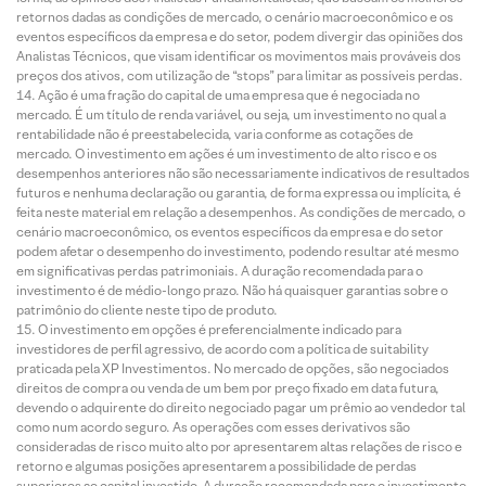
retornos dadas as condições de mercado, o cenário macroeconômico e os
eventos específicos da empresa e do setor, podem divergir das opiniões dos
Analistas Técnicos, que visam identificar os movimentos mais prováveis dos
preços dos ativos, com utilização de “stops” para limitar as possíveis perdas.
Ação é uma fração do capital de uma empresa que é negociada no
mercado. É um título de renda variável, ou seja, um investimento no qual a
rentabilidade não é preestabelecida, varia conforme as cotações de
mercado. O investimento em ações é um investimento de alto risco e os
desempenhos anteriores não são necessariamente indicativos de resultados
futuros e nenhuma declaração ou garantia, de forma expressa ou implícita, é
feita neste material em relação a desempenhos. As condições de mercado, o
cenário macroeconômico, os eventos específicos da empresa e do setor
podem afetar o desempenho do investimento, podendo resultar até mesmo
em significativas perdas patrimoniais. A duração recomendada para o
investimento é de médio-longo prazo. Não há quaisquer garantias sobre o
patrimônio do cliente neste tipo de produto.
O investimento em opções é preferencialmente indicado para
investidores de perfil agressivo, de acordo com a política de suitability
praticada pela XP Investimentos. No mercado de opções, são negociados
direitos de compra ou venda de um bem por preço fixado em data futura,
devendo o adquirente do direito negociado pagar um prêmio ao vendedor tal
como num acordo seguro. As operações com esses derivativos são
consideradas de risco muito alto por apresentarem altas relações de risco e
retorno e algumas posições apresentarem a possibilidade de perdas
superiores ao capital investido. A duração recomendada para o investimento