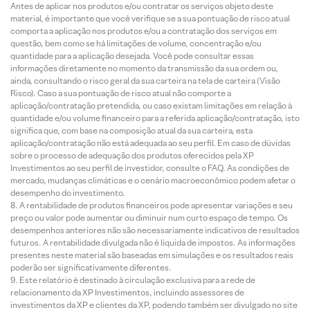
Antes de aplicar nos produtos e/ou contratar os serviços objeto deste
material, é importante que você verifique se a sua pontuação de risco atual
comporta a aplicação nos produtos e/ou a contratação dos serviços em
questão, bem como se há limitações de volume, concentração e/ou
quantidade para a aplicação desejada. Você pode consultar essas
informações diretamente no momento da transmissão da sua ordem ou,
ainda, consultando o risco geral da sua carteira na tela de carteira (Visão
Risco). Caso a sua pontuação de risco atual não comporte a
aplicação/contratação pretendida, ou caso existam limitações em relação à
quantidade e/ou volume financeiro para a referida aplicação/contratação, isto
significa que, com base na composição atual da sua carteira, esta
aplicação/contratação não está adequada ao seu perfil. Em caso de dúvidas
sobre o processo de adequação dos produtos oferecidos pela XP
Investimentos ao seu perfil de investidor, consulte o FAQ. As condições de
mercado, mudanças climáticas e o cenário macroeconômico podem afetar o
desempenho do investimento.
A rentabilidade de produtos financeiros pode apresentar variações e seu
preço ou valor pode aumentar ou diminuir num curto espaço de tempo. Os
desempenhos anteriores não são necessariamente indicativos de resultados
futuros. A rentabilidade divulgada não é líquida de impostos. As informações
presentes neste material são baseadas em simulações e os resultados reais
poderão ser significativamente diferentes.
Este relatório é destinado à circulação exclusiva para a rede de
relacionamento da XP Investimentos, incluindo assessores de
investimentos da XP e clientes da XP, podendo também ser divulgado no site