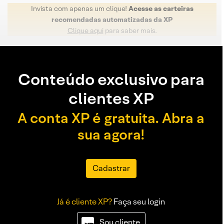
Invista com apenas um clique!
Acesse as carteiras
recomendadas automatizadas da XP
Clique aqui
para saber mais.
Conteúdo exclusivo para
clientes XP
A conta XP é gratuita. Abra a
sua agora!
Cadastrar
Já é cliente XP?
Faça seu login
Sou cliente