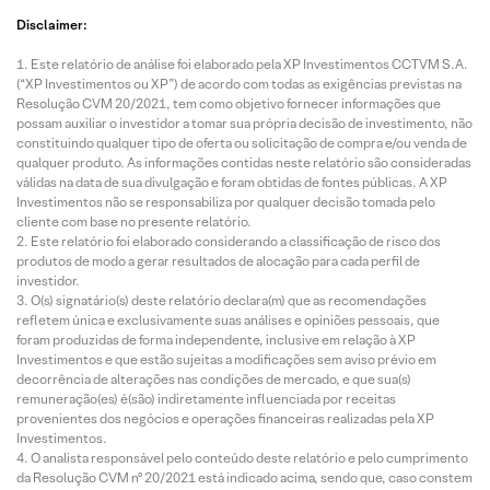
Disclaimer:
Este relatório de análise foi elaborado pela XP Investimentos CCTVM S.A.
(“XP Investimentos ou XP”) de acordo com todas as exigências previstas na
Resolução CVM 20/2021, tem como objetivo fornecer informações que
possam auxiliar o investidor a tomar sua própria decisão de investimento, não
constituindo qualquer tipo de oferta ou solicitação de compra e/ou venda de
qualquer produto. As informações contidas neste relatório são consideradas
válidas na data de sua divulgação e foram obtidas de fontes públicas. A XP
Investimentos não se responsabiliza por qualquer decisão tomada pelo
cliente com base no presente relatório.
Este relatório foi elaborado considerando a classificação de risco dos
produtos de modo a gerar resultados de alocação para cada perfil de
investidor.
O(s) signatário(s) deste relatório declara(m) que as recomendações
refletem única e exclusivamente suas análises e opiniões pessoais, que
foram produzidas de forma independente, inclusive em relação à XP
Investimentos e que estão sujeitas a modificações sem aviso prévio em
decorrência de alterações nas condições de mercado, e que sua(s)
remuneração(es) é(são) indiretamente influenciada por receitas
provenientes dos negócios e operações financeiras realizadas pela XP
Investimentos.
O analista responsável pelo conteúdo deste relatório e pelo cumprimento
da Resolução CVM nº 20/2021 está indicado acima, sendo que, caso constem