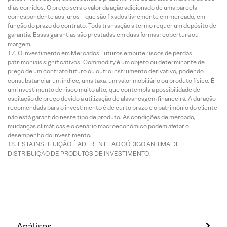
dias corridos. O preço será o valor da ação adicionado de uma parcela
correspondente aos juros – que são fixados livremente em mercado, em
função do prazo do contrato. Toda transação a termo requer um depósito de
garantia. Essas garantias são prestadas em duas formas: cobertura ou
margem.
O investimento em Mercados Futuros embute riscos de perdas
patrimoniais significativos. Commodity é um objeto ou determinante de
preço de um contrato futuro ou outro instrumento derivativo, podendo
consubstanciar um índice, uma taxa, um valor mobiliário ou produto físico. É
um investimento de risco muito alto, que contempla a possibilidade de
oscilação de preço devido à utilização de alavancagem financeira. A duração
recomendada para o investimento é de curto prazo e o patrimônio do cliente
não está garantido neste tipo de produto. As condições de mercado,
mudanças climáticas e o cenário macroeconômico podem afetar o
desempenho do investimento.
ESTA INSTITUIÇÃO É ADERENTE AO CÓDIGO ANBIMA DE
DISTRIBUIÇÃO DE PRODUTOS DE INVESTIMENTO.
Análises