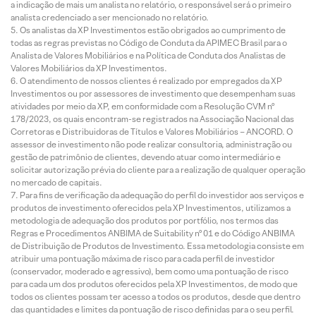
a indicação de mais um analista no relatório, o responsável será o primeiro
analista credenciado a ser mencionado no relatório.
Os analistas da XP Investimentos estão obrigados ao cumprimento de
todas as regras previstas no Código de Conduta da APIMEC Brasil para o
Analista de Valores Mobiliários e na Política de Conduta dos Analistas de
Valores Mobiliários da XP Investimentos.
O atendimento de nossos clientes é realizado por empregados da XP
Investimentos ou por assessores de investimento que desempenham suas
atividades por meio da XP, em conformidade com a Resolução CVM nº
178/2023, os quais encontram-se registrados na Associação Nacional das
Corretoras e Distribuidoras de Títulos e Valores Mobiliários – ANCORD. O
assessor de investimento não pode realizar consultoria, administração ou
gestão de patrimônio de clientes, devendo atuar como intermediário e
solicitar autorização prévia do cliente para a realização de qualquer operação
no mercado de capitais.
Para fins de verificação da adequação do perfil do investidor aos serviços e
produtos de investimento oferecidos pela XP Investimentos, utilizamos a
metodologia de adequação dos produtos por portfólio, nos termos das
Regras e Procedimentos ANBIMA de Suitability nº 01 e do Código ANBIMA
de Distribuição de Produtos de Investimento. Essa metodologia consiste em
atribuir uma pontuação máxima de risco para cada perfil de investidor
(conservador, moderado e agressivo), bem como uma pontuação de risco
para cada um dos produtos oferecidos pela XP Investimentos, de modo que
todos os clientes possam ter acesso a todos os produtos, desde que dentro
das quantidades e limites da pontuação de risco definidas para o seu perfil.