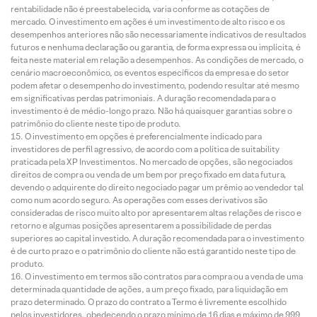
rentabilidade não é preestabelecida, varia conforme as cotações de
mercado. O investimento em ações é um investimento de alto risco e os
desempenhos anteriores não são necessariamente indicativos de resultados
futuros e nenhuma declaração ou garantia, de forma expressa ou implícita, é
feita neste material em relação a desempenhos. As condições de mercado, o
cenário macroeconômico, os eventos específicos da empresa e do setor
podem afetar o desempenho do investimento, podendo resultar até mesmo
em significativas perdas patrimoniais. A duração recomendada para o
investimento é de médio-longo prazo. Não há quaisquer garantias sobre o
patrimônio do cliente neste tipo de produto.
O investimento em opções é preferencialmente indicado para
investidores de perfil agressivo, de acordo com a política de suitability
praticada pela XP Investimentos. No mercado de opções, são negociados
direitos de compra ou venda de um bem por preço fixado em data futura,
devendo o adquirente do direito negociado pagar um prêmio ao vendedor tal
como num acordo seguro. As operações com esses derivativos são
consideradas de risco muito alto por apresentarem altas relações de risco e
retorno e algumas posições apresentarem a possibilidade de perdas
superiores ao capital investido. A duração recomendada para o investimento
é de curto prazo e o patrimônio do cliente não está garantido neste tipo de
produto.
O investimento em termos são contratos para compra ou a venda de uma
determinada quantidade de ações, a um preço fixado, para liquidação em
prazo determinado. O prazo do contrato a Termo é livremente escolhido
pelos investidores, obedecendo o prazo mínimo de 16 dias e máximo de 999