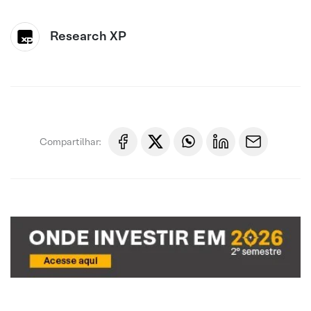
Research XP
Compartilhar: