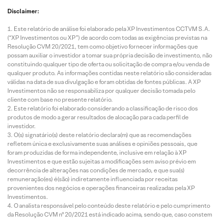
Disclaimer:
Este relatório de análise foi elaborado pela XP Investimentos CCTVM S.A.
(“XP Investimentos ou XP”) de acordo com todas as exigências previstas na
Resolução CVM 20/2021, tem como objetivo fornecer informações que
possam auxiliar o investidor a tomar sua própria decisão de investimento, não
constituindo qualquer tipo de oferta ou solicitação de compra e/ou venda de
qualquer produto. As informações contidas neste relatório são consideradas
válidas na data de sua divulgação e foram obtidas de fontes públicas. A XP
Investimentos não se responsabiliza por qualquer decisão tomada pelo
cliente com base no presente relatório.
Este relatório foi elaborado considerando a classificação de risco dos
produtos de modo a gerar resultados de alocação para cada perfil de
investidor.
O(s) signatário(s) deste relatório declara(m) que as recomendações
refletem única e exclusivamente suas análises e opiniões pessoais, que
foram produzidas de forma independente, inclusive em relação à XP
Investimentos e que estão sujeitas a modificações sem aviso prévio em
decorrência de alterações nas condições de mercado, e que sua(s)
remuneração(es) é(são) indiretamente influenciada por receitas
provenientes dos negócios e operações financeiras realizadas pela XP
Investimentos.
O analista responsável pelo conteúdo deste relatório e pelo cumprimento
da Resolução CVM nº 20/2021 está indicado acima, sendo que, caso constem