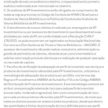
a indicação de mais um analista no relatório, o responsável será o primeiro
analista credenciado a ser mencionado no relatório.
Os analistas da XP Investimentos estão obrigados ao cumprimento de
todas as regras previstas no Código de Conduta da APIMEC Brasil para o
Analista de Valores Mobiliários e na Política de Conduta dos Analistas de
Valores Mobiliários da XP Investimentos.
O atendimento de nossos clientes é realizado por empregados da XP
Investimentos ou por assessores de investimento que desempenham suas
atividades por meio da XP, em conformidade com a Resolução CVM nº
178/2023, os quais encontram-se registrados na Associação Nacional das
Corretoras e Distribuidoras de Títulos e Valores Mobiliários – ANCORD. O
assessor de investimento não pode realizar consultoria, administração ou
gestão de patrimônio de clientes, devendo atuar como intermediário e
solicitar autorização prévia do cliente para a realização de qualquer operação
no mercado de capitais.
Para fins de verificação da adequação do perfil do investidor aos serviços e
produtos de investimento oferecidos pela XP Investimentos, utilizamos a
metodologia de adequação dos produtos por portfólio, nos termos das
Regras e Procedimentos ANBIMA de Suitability nº 01 e do Código ANBIMA
de Distribuição de Produtos de Investimento. Essa metodologia consiste em
atribuir uma pontuação máxima de risco para cada perfil de investidor
(conservador, moderado e agressivo), bem como uma pontuação de risco
para cada um dos produtos oferecidos pela XP Investimentos, de modo que
todos os clientes possam ter acesso a todos os produtos, desde que dentro
das quantidades e limites da pontuação de risco definidas para o seu perfil.