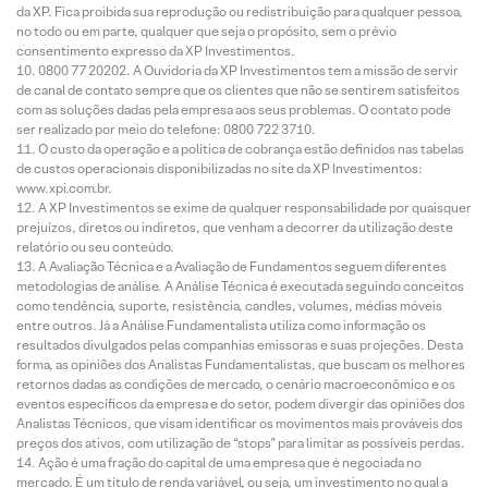
da XP. Fica proibida sua reprodução ou redistribuição para qualquer pessoa,
no todo ou em parte, qualquer que seja o propósito, sem o prévio
consentimento expresso da XP Investimentos.
0800 77 20202. A Ouvidoria da XP Investimentos tem a missão de servir
de canal de contato sempre que os clientes que não se sentirem satisfeitos
com as soluções dadas pela empresa aos seus problemas. O contato pode
ser realizado por meio do telefone: 0800 722 3710.
O custo da operação e a política de cobrança estão definidos nas tabelas
de custos operacionais disponibilizadas no site da XP Investimentos:
www.xpi.com.br.
A XP Investimentos se exime de qualquer responsabilidade por quaisquer
prejuízos, diretos ou indiretos, que venham a decorrer da utilização deste
relatório ou seu conteúdo.
A Avaliação Técnica e a Avaliação de Fundamentos seguem diferentes
metodologias de análise. A Análise Técnica é executada seguindo conceitos
como tendência, suporte, resistência, candles, volumes, médias móveis
entre outros. Já a Análise Fundamentalista utiliza como informação os
resultados divulgados pelas companhias emissoras e suas projeções. Desta
forma, as opiniões dos Analistas Fundamentalistas, que buscam os melhores
retornos dadas as condições de mercado, o cenário macroeconômico e os
eventos específicos da empresa e do setor, podem divergir das opiniões dos
Analistas Técnicos, que visam identificar os movimentos mais prováveis dos
preços dos ativos, com utilização de “stops” para limitar as possíveis perdas.
Ação é uma fração do capital de uma empresa que é negociada no
mercado. É um título de renda variável, ou seja, um investimento no qual a