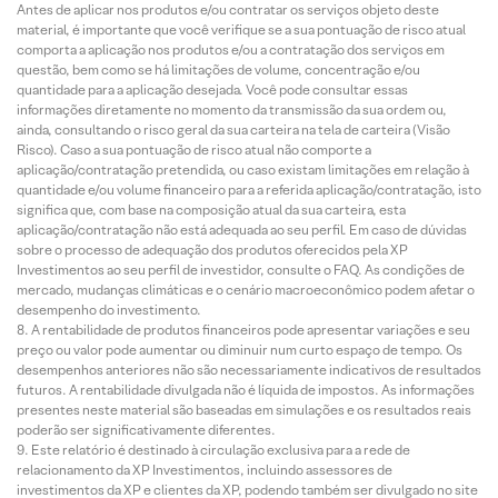
Antes de aplicar nos produtos e/ou contratar os serviços objeto deste
material, é importante que você verifique se a sua pontuação de risco atual
comporta a aplicação nos produtos e/ou a contratação dos serviços em
questão, bem como se há limitações de volume, concentração e/ou
quantidade para a aplicação desejada. Você pode consultar essas
informações diretamente no momento da transmissão da sua ordem ou,
ainda, consultando o risco geral da sua carteira na tela de carteira (Visão
Risco). Caso a sua pontuação de risco atual não comporte a
aplicação/contratação pretendida, ou caso existam limitações em relação à
quantidade e/ou volume financeiro para a referida aplicação/contratação, isto
significa que, com base na composição atual da sua carteira, esta
aplicação/contratação não está adequada ao seu perfil. Em caso de dúvidas
sobre o processo de adequação dos produtos oferecidos pela XP
Investimentos ao seu perfil de investidor, consulte o FAQ. As condições de
mercado, mudanças climáticas e o cenário macroeconômico podem afetar o
desempenho do investimento.
A rentabilidade de produtos financeiros pode apresentar variações e seu
preço ou valor pode aumentar ou diminuir num curto espaço de tempo. Os
desempenhos anteriores não são necessariamente indicativos de resultados
futuros. A rentabilidade divulgada não é líquida de impostos. As informações
presentes neste material são baseadas em simulações e os resultados reais
poderão ser significativamente diferentes.
Este relatório é destinado à circulação exclusiva para a rede de
relacionamento da XP Investimentos, incluindo assessores de
investimentos da XP e clientes da XP, podendo também ser divulgado no site