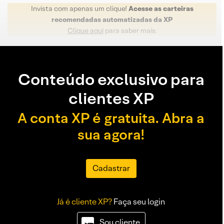
Invista com apenas um clique!
Acesse as carteiras
recomendadas automatizadas da XP
Clique aqui
para saber mais.
Conteúdo exclusivo para
clientes XP
A conta XP é gratuita. Abra a
sua agora!
Cadastrar
Já é cliente XP?
Faça seu login
Sou cliente