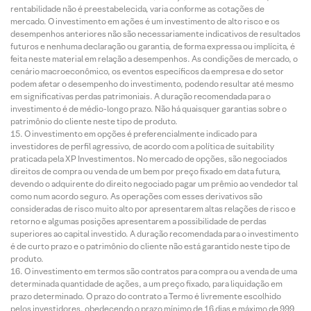
rentabilidade não é preestabelecida, varia conforme as cotações de
mercado. O investimento em ações é um investimento de alto risco e os
desempenhos anteriores não são necessariamente indicativos de resultados
futuros e nenhuma declaração ou garantia, de forma expressa ou implícita, é
feita neste material em relação a desempenhos. As condições de mercado, o
cenário macroeconômico, os eventos específicos da empresa e do setor
podem afetar o desempenho do investimento, podendo resultar até mesmo
em significativas perdas patrimoniais. A duração recomendada para o
investimento é de médio-longo prazo. Não há quaisquer garantias sobre o
patrimônio do cliente neste tipo de produto.
O investimento em opções é preferencialmente indicado para
investidores de perfil agressivo, de acordo com a política de suitability
praticada pela XP Investimentos. No mercado de opções, são negociados
direitos de compra ou venda de um bem por preço fixado em data futura,
devendo o adquirente do direito negociado pagar um prêmio ao vendedor tal
como num acordo seguro. As operações com esses derivativos são
consideradas de risco muito alto por apresentarem altas relações de risco e
retorno e algumas posições apresentarem a possibilidade de perdas
superiores ao capital investido. A duração recomendada para o investimento
é de curto prazo e o patrimônio do cliente não está garantido neste tipo de
produto.
O investimento em termos são contratos para compra ou a venda de uma
determinada quantidade de ações, a um preço fixado, para liquidação em
prazo determinado. O prazo do contrato a Termo é livremente escolhido
pelos investidores, obedecendo o prazo mínimo de 16 dias e máximo de 999