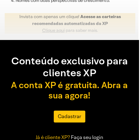
Nomes com boas perspectivas de crescimento.
Invista com apenas um clique!
Acesse as carteiras
recomendadas automatizadas da XP
Clique aqui
para saber mais.
Conteúdo exclusivo para
clientes XP
A conta XP é gratuita. Abra a
sua agora!
Cadastrar
Já é cliente XP?
Faça seu login