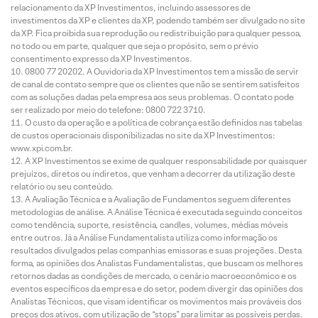
relacionamento da XP Investimentos, incluindo assessores de
investimentos da XP e clientes da XP, podendo também ser divulgado no site
da XP. Fica proibida sua reprodução ou redistribuição para qualquer pessoa,
no todo ou em parte, qualquer que seja o propósito, sem o prévio
consentimento expresso da XP Investimentos.
0800 77 20202. A Ouvidoria da XP Investimentos tem a missão de servir
de canal de contato sempre que os clientes que não se sentirem satisfeitos
com as soluções dadas pela empresa aos seus problemas. O contato pode
ser realizado por meio do telefone: 0800 722 3710.
O custo da operação e a política de cobrança estão definidos nas tabelas
de custos operacionais disponibilizadas no site da XP Investimentos:
www.xpi.com.br.
A XP Investimentos se exime de qualquer responsabilidade por quaisquer
prejuízos, diretos ou indiretos, que venham a decorrer da utilização deste
relatório ou seu conteúdo.
A Avaliação Técnica e a Avaliação de Fundamentos seguem diferentes
metodologias de análise. A Análise Técnica é executada seguindo conceitos
como tendência, suporte, resistência, candles, volumes, médias móveis
entre outros. Já a Análise Fundamentalista utiliza como informação os
resultados divulgados pelas companhias emissoras e suas projeções. Desta
forma, as opiniões dos Analistas Fundamentalistas, que buscam os melhores
retornos dadas as condições de mercado, o cenário macroeconômico e os
eventos específicos da empresa e do setor, podem divergir das opiniões dos
Analistas Técnicos, que visam identificar os movimentos mais prováveis dos
preços dos ativos, com utilização de “stops” para limitar as possíveis perdas.