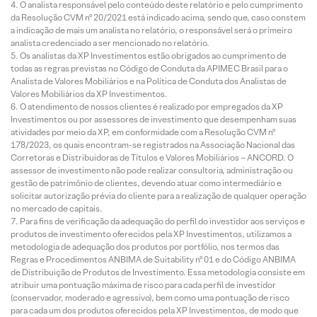
O analista responsável pelo conteúdo deste relatório e pelo cumprimento
da Resolução CVM nº 20/2021 está indicado acima, sendo que, caso constem
a indicação de mais um analista no relatório, o responsável será o primeiro
analista credenciado a ser mencionado no relatório.
Os analistas da XP Investimentos estão obrigados ao cumprimento de
todas as regras previstas no Código de Conduta da APIMEC Brasil para o
Analista de Valores Mobiliários e na Política de Conduta dos Analistas de
Valores Mobiliários da XP Investimentos.
O atendimento de nossos clientes é realizado por empregados da XP
Investimentos ou por assessores de investimento que desempenham suas
atividades por meio da XP, em conformidade com a Resolução CVM nº
178/2023, os quais encontram-se registrados na Associação Nacional das
Corretoras e Distribuidoras de Títulos e Valores Mobiliários – ANCORD. O
assessor de investimento não pode realizar consultoria, administração ou
gestão de patrimônio de clientes, devendo atuar como intermediário e
solicitar autorização prévia do cliente para a realização de qualquer operação
no mercado de capitais.
Para fins de verificação da adequação do perfil do investidor aos serviços e
produtos de investimento oferecidos pela XP Investimentos, utilizamos a
metodologia de adequação dos produtos por portfólio, nos termos das
Regras e Procedimentos ANBIMA de Suitability nº 01 e do Código ANBIMA
de Distribuição de Produtos de Investimento. Essa metodologia consiste em
atribuir uma pontuação máxima de risco para cada perfil de investidor
(conservador, moderado e agressivo), bem como uma pontuação de risco
para cada um dos produtos oferecidos pela XP Investimentos, de modo que