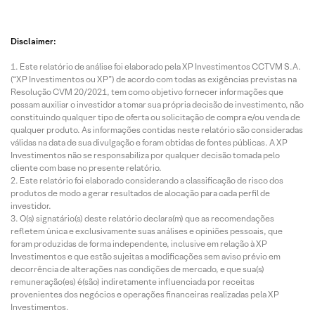
Disclaimer:
Este relatório de análise foi elaborado pela XP Investimentos CCTVM S.A.
(“XP Investimentos ou XP”) de acordo com todas as exigências previstas na
Resolução CVM 20/2021, tem como objetivo fornecer informações que
possam auxiliar o investidor a tomar sua própria decisão de investimento, não
constituindo qualquer tipo de oferta ou solicitação de compra e/ou venda de
qualquer produto. As informações contidas neste relatório são consideradas
válidas na data de sua divulgação e foram obtidas de fontes públicas. A XP
Investimentos não se responsabiliza por qualquer decisão tomada pelo
cliente com base no presente relatório.
Este relatório foi elaborado considerando a classificação de risco dos
produtos de modo a gerar resultados de alocação para cada perfil de
investidor.
O(s) signatário(s) deste relatório declara(m) que as recomendações
refletem única e exclusivamente suas análises e opiniões pessoais, que
foram produzidas de forma independente, inclusive em relação à XP
Investimentos e que estão sujeitas a modificações sem aviso prévio em
decorrência de alterações nas condições de mercado, e que sua(s)
remuneração(es) é(são) indiretamente influenciada por receitas
provenientes dos negócios e operações financeiras realizadas pela XP
Investimentos.