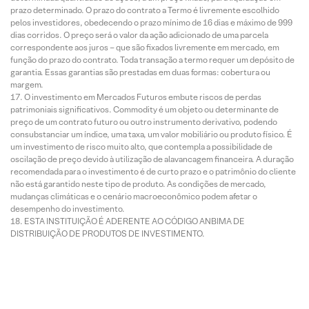
prazo determinado. O prazo do contrato a Termo é livremente escolhido
pelos investidores, obedecendo o prazo mínimo de 16 dias e máximo de 999
dias corridos. O preço será o valor da ação adicionado de uma parcela
correspondente aos juros – que são fixados livremente em mercado, em
função do prazo do contrato. Toda transação a termo requer um depósito de
garantia. Essas garantias são prestadas em duas formas: cobertura ou
margem.
O investimento em Mercados Futuros embute riscos de perdas
patrimoniais significativos. Commodity é um objeto ou determinante de
preço de um contrato futuro ou outro instrumento derivativo, podendo
consubstanciar um índice, uma taxa, um valor mobiliário ou produto físico. É
um investimento de risco muito alto, que contempla a possibilidade de
oscilação de preço devido à utilização de alavancagem financeira. A duração
recomendada para o investimento é de curto prazo e o patrimônio do cliente
não está garantido neste tipo de produto. As condições de mercado,
mudanças climáticas e o cenário macroeconômico podem afetar o
desempenho do investimento.
ESTA INSTITUIÇÃO É ADERENTE AO CÓDIGO ANBIMA DE
DISTRIBUIÇÃO DE PRODUTOS DE INVESTIMENTO.