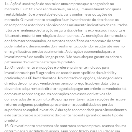
Ação é uma fração do capital de uma empresa que é negociada no
mercado. É um título de renda variável, ou seja, um investimento no qual a
rentabilidade não é preestabelecida, varia conforme as cotações de
mercado. O investimento em ações é um investimento de alto risco e os
desempenhos anteriores não são necessariamente indicativos de resultados
futuros e nenhuma declaração ou garantia, de forma expressa ou implícita, é
feita neste material em relação a desempenhos. As condições de mercado, o
cenário macroeconômico, os eventos específicos da empresa e do setor
podem afetar o desempenho do investimento, podendo resultar até mesmo
em significativas perdas patrimoniais. A duração recomendada para o
investimento é de médio-longo prazo. Não há quaisquer garantias sobre o
patrimônio do cliente neste tipo de produto.
O investimento em opções é preferencialmente indicado para
investidores de perfil agressivo, de acordo com a política de suitability
praticada pela XP Investimentos. No mercado de opções, são negociados
direitos de compra ou venda de um bem por preço fixado em data futura,
devendo o adquirente do direito negociado pagar um prêmio ao vendedor tal
como num acordo seguro. As operações com esses derivativos são
consideradas de risco muito alto por apresentarem altas relações de risco e
retorno e algumas posições apresentarem a possibilidade de perdas
superiores ao capital investido. A duração recomendada para o investimento
é de curto prazo e o patrimônio do cliente não está garantido neste tipo de
produto.
O investimento em termos são contratos para compra ou a venda de uma
determinada quantidade de ações, a um preço fixado, para liquidação em