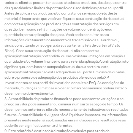
todos os clientes possam ter acesso a todos os produtos, desde que dentro
das quantidades e limites da pontuação de risco definidas para o seu perfil.
Antes de aplicar nos produtos e/ou contratar os serviços objeto deste
material, é importante que você verifique se a sua pontuação de risco atual
comporta a aplicação nos produtos e/ou a contratação dos serviços em
questão, bem como se há limitações de volume, concentração e/ou
quantidade para a aplicação desejada. Você pode consultar essas
informações diretamente no momento da transmissão da sua ordem ou,
ainda, consultando o risco geral da sua carteira na tela de carteira (Visão
Risco). Caso a sua pontuação de risco atual não comporte a
aplicação/contratação pretendida, ou caso existam limitações em relação à
quantidade e/ou volume financeiro para a referida aplicação/contratação, isto
significa que, com base na composição atual da sua carteira, esta
aplicação/contratação não está adequada ao seu perfil. Em caso de dúvidas
sobre o processo de adequação dos produtos oferecidos pela XP
Investimentos ao seu perfil de investidor, consulte o FAQ. As condições de
mercado, mudanças climáticas e o cenário macroeconômico podem afetar o
desempenho do investimento.
A rentabilidade de produtos financeiros pode apresentar variações e seu
preço ou valor pode aumentar ou diminuir num curto espaço de tempo. Os
desempenhos anteriores não são necessariamente indicativos de resultados
futuros. A rentabilidade divulgada não é líquida de impostos. As informações
presentes neste material são baseadas em simulações e os resultados reais
poderão ser significativamente diferentes.
Este relatório é destinado à circulação exclusiva para a rede de