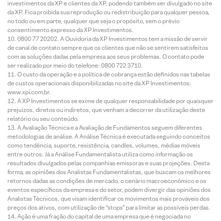
investimentos da XP e clientes da XP, podendo também ser divulgado no site
da XP. Fica proibida sua reprodução ou redistribuição para qualquer pessoa,
no todo ou em parte, qualquer que seja o propósito, sem o prévio
consentimento expresso da XP Investimentos.
0800 77 20202. A Ouvidoria da XP Investimentos tem a missão de servir
de canal de contato sempre que os clientes que não se sentirem satisfeitos
com as soluções dadas pela empresa aos seus problemas. O contato pode
ser realizado por meio do telefone: 0800 722 3710.
O custo da operação e a política de cobrança estão definidos nas tabelas
de custos operacionais disponibilizadas no site da XP Investimentos:
www.xpi.com.br.
A XP Investimentos se exime de qualquer responsabilidade por quaisquer
prejuízos, diretos ou indiretos, que venham a decorrer da utilização deste
relatório ou seu conteúdo.
A Avaliação Técnica e a Avaliação de Fundamentos seguem diferentes
metodologias de análise. A Análise Técnica é executada seguindo conceitos
como tendência, suporte, resistência, candles, volumes, médias móveis
entre outros. Já a Análise Fundamentalista utiliza como informação os
resultados divulgados pelas companhias emissoras e suas projeções. Desta
forma, as opiniões dos Analistas Fundamentalistas, que buscam os melhores
retornos dadas as condições de mercado, o cenário macroeconômico e os
eventos específicos da empresa e do setor, podem divergir das opiniões dos
Analistas Técnicos, que visam identificar os movimentos mais prováveis dos
preços dos ativos, com utilização de “stops” para limitar as possíveis perdas.
Ação é uma fração do capital de uma empresa que é negociada no