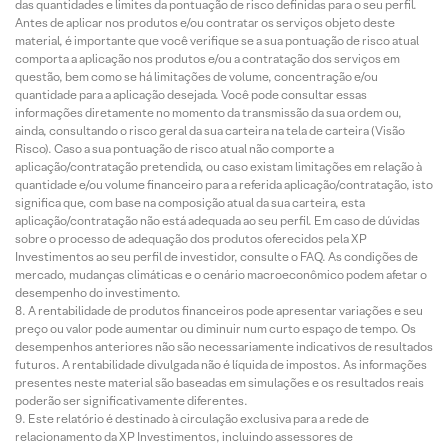
das quantidades e limites da pontuação de risco definidas para o seu perfil.
Antes de aplicar nos produtos e/ou contratar os serviços objeto deste
material, é importante que você verifique se a sua pontuação de risco atual
comporta a aplicação nos produtos e/ou a contratação dos serviços em
questão, bem como se há limitações de volume, concentração e/ou
quantidade para a aplicação desejada. Você pode consultar essas
informações diretamente no momento da transmissão da sua ordem ou,
ainda, consultando o risco geral da sua carteira na tela de carteira (Visão
Risco). Caso a sua pontuação de risco atual não comporte a
aplicação/contratação pretendida, ou caso existam limitações em relação à
quantidade e/ou volume financeiro para a referida aplicação/contratação, isto
significa que, com base na composição atual da sua carteira, esta
aplicação/contratação não está adequada ao seu perfil. Em caso de dúvidas
sobre o processo de adequação dos produtos oferecidos pela XP
Investimentos ao seu perfil de investidor, consulte o FAQ. As condições de
mercado, mudanças climáticas e o cenário macroeconômico podem afetar o
desempenho do investimento.
A rentabilidade de produtos financeiros pode apresentar variações e seu
preço ou valor pode aumentar ou diminuir num curto espaço de tempo. Os
desempenhos anteriores não são necessariamente indicativos de resultados
futuros. A rentabilidade divulgada não é líquida de impostos. As informações
presentes neste material são baseadas em simulações e os resultados reais
poderão ser significativamente diferentes.
Este relatório é destinado à circulação exclusiva para a rede de
relacionamento da XP Investimentos, incluindo assessores de