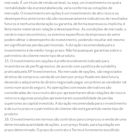
mercado. É um título de renda variável, ou seja, um investimento no qual a
rentabilidade não é preestabelecida, varia conforme as cotações de
mercado. O investimento em ações é um investimento de alto risco e os
desempenhos anteriores não são necessariamente indicativos de resultados
futuros e nenhuma declaração ou garantia, de forma expressa ou implícita, é
feita neste material em relação a desempenhos. As condições de mercado, o
cenário macroeconômico, os eventos específicos da empresa e do setor
podem afetar o desempenho do investimento, podendo resultar até mesmo
em significativas perdas patrimoniais. A duração recomendada para o
investimento é de médio-longo prazo. Não há quaisquer garantias sobre o
patrimônio do cliente neste tipo de produto.
O investimento em opções é preferencialmente indicado para
investidores de perfil agressivo, de acordo com a política de suitability
praticada pela XP Investimentos. No mercado de opções, são negociados
direitos de compra ou venda de um bem por preço fixado em data futura,
devendo o adquirente do direito negociado pagar um prêmio ao vendedor tal
como num acordo seguro. As operações com esses derivativos são
consideradas de risco muito alto por apresentarem altas relações de risco e
retorno e algumas posições apresentarem a possibilidade de perdas
superiores ao capital investido. A duração recomendada para o investimento
é de curto prazo e o patrimônio do cliente não está garantido neste tipo de
produto.
O investimento em termos são contratos para compra ou a venda de uma
determinada quantidade de ações, a um preço fixado, para liquidação em
prazo determinado. O prazo do contrato a Termo é livremente escolhido