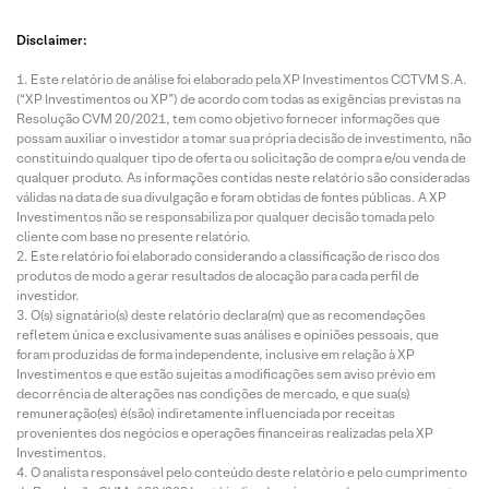
Disclaimer:
Este relatório de análise foi elaborado pela XP Investimentos CCTVM S.A.
(“XP Investimentos ou XP”) de acordo com todas as exigências previstas na
Resolução CVM 20/2021, tem como objetivo fornecer informações que
possam auxiliar o investidor a tomar sua própria decisão de investimento, não
constituindo qualquer tipo de oferta ou solicitação de compra e/ou venda de
qualquer produto. As informações contidas neste relatório são consideradas
válidas na data de sua divulgação e foram obtidas de fontes públicas. A XP
Investimentos não se responsabiliza por qualquer decisão tomada pelo
cliente com base no presente relatório.
Este relatório foi elaborado considerando a classificação de risco dos
produtos de modo a gerar resultados de alocação para cada perfil de
investidor.
O(s) signatário(s) deste relatório declara(m) que as recomendações
refletem única e exclusivamente suas análises e opiniões pessoais, que
foram produzidas de forma independente, inclusive em relação à XP
Investimentos e que estão sujeitas a modificações sem aviso prévio em
decorrência de alterações nas condições de mercado, e que sua(s)
remuneração(es) é(são) indiretamente influenciada por receitas
provenientes dos negócios e operações financeiras realizadas pela XP
Investimentos.
O analista responsável pelo conteúdo deste relatório e pelo cumprimento