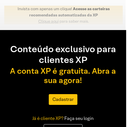
Invista com apenas um clique!
Acesse as carteiras
recomendadas automatizadas da XP
Clique aqui
para saber mais.
Conteúdo exclusivo para
clientes XP
A conta XP é gratuita. Abra a
sua agora!
Cadastrar
Já é cliente XP?
Faça seu login