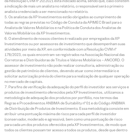
da Resolução CVM nº 20/2021 está indicado acima, sendo que, caso constem
a indicação de mais um analista no relatório, o responsável será o primeiro
analista credenciado a ser mencionado no relatório.
Os analistas da XP Investimentos estão obrigados ao cumprimento de
todas as regras previstas no Código de Conduta da APIMEC Brasil para o
Analista de Valores Mobiliários e na Política de Conduta dos Analistas de
Valores Mobiliários da XP Investimentos.
O atendimento de nossos clientes é realizado por empregados da XP
Investimentos ou por assessores de investimento que desempenham suas
atividades por meio da XP, em conformidade com a Resolução CVM nº
178/2023, os quais encontram-se registrados na Associação Nacional das
Corretoras e Distribuidoras de Títulos e Valores Mobiliários – ANCORD. O
assessor de investimento não pode realizar consultoria, administração ou
gestão de patrimônio de clientes, devendo atuar como intermediário e
solicitar autorização prévia do cliente para a realização de qualquer operação
no mercado de capitais.
Para fins de verificação da adequação do perfil do investidor aos serviços e
produtos de investimento oferecidos pela XP Investimentos, utilizamos a
metodologia de adequação dos produtos por portfólio, nos termos das
Regras e Procedimentos ANBIMA de Suitability nº 01 e do Código ANBIMA
de Distribuição de Produtos de Investimento. Essa metodologia consiste em
atribuir uma pontuação máxima de risco para cada perfil de investidor
(conservador, moderado e agressivo), bem como uma pontuação de risco
para cada um dos produtos oferecidos pela XP Investimentos, de modo que
todos os clientes possam ter acesso a todos os produtos, desde que dentro