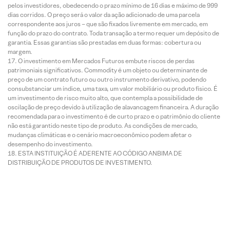
pelos investidores, obedecendo o prazo mínimo de 16 dias e máximo de 999
dias corridos. O preço será o valor da ação adicionado de uma parcela
correspondente aos juros – que são fixados livremente em mercado, em
função do prazo do contrato. Toda transação a termo requer um depósito de
garantia. Essas garantias são prestadas em duas formas: cobertura ou
margem.
O investimento em Mercados Futuros embute riscos de perdas
patrimoniais significativos. Commodity é um objeto ou determinante de
preço de um contrato futuro ou outro instrumento derivativo, podendo
consubstanciar um índice, uma taxa, um valor mobiliário ou produto físico. É
um investimento de risco muito alto, que contempla a possibilidade de
oscilação de preço devido à utilização de alavancagem financeira. A duração
recomendada para o investimento é de curto prazo e o patrimônio do cliente
não está garantido neste tipo de produto. As condições de mercado,
mudanças climáticas e o cenário macroeconômico podem afetar o
desempenho do investimento.
ESTA INSTITUIÇÃO É ADERENTE AO CÓDIGO ANBIMA DE
DISTRIBUIÇÃO DE PRODUTOS DE INVESTIMENTO.