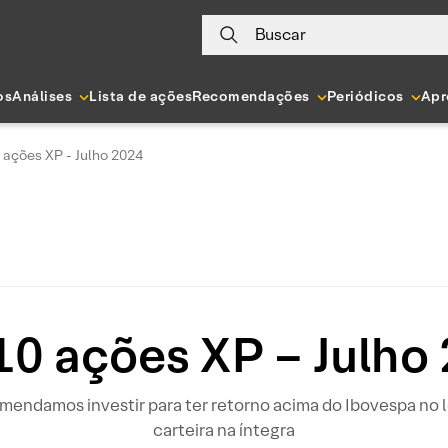
Buscar
os
Análises
Lista de ações
Recomendações
Periódicos
Apr
 ações XP - Julho 2024
10 ações XP – Julho
mendamos investir para ter retorno acima do Ibovespa no lo
carteira na íntegra