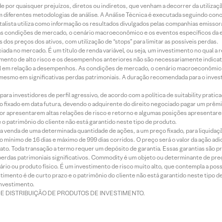
 por quaisquer prejuízos, diretos ou indiretos, que venham a decorrer da utilizaç
 diferentes metodologias de análise. A Análise Técnica é executada seguindo conc
alista utiliza como informação os resultados divulgados pelas companhias emissora
 condições de mercado, o cenário macroeconômico e os eventos específicos da em
dos preços dos ativos, com utilização de “stops” para limitar as possíveis perdas.
ada no mercado. É um título de renda variável, ou seja, um investimento no qual a r
mento de alto risco e os desempenhos anteriores não são necessariamente indicat
terial em relação a desempenhos. As condições de mercado, o cenário macroeconômi
mesmo em significativas perdas patrimoniais. A duração recomendada para o inves
ra investidores de perfil agressivo, de acordo com a política de suitability prat
 fixado em data futura, devendo o adquirente do direito negociado pagar um prê
or apresentarem altas relações de risco e retorno e algumas posições apresentarem 
o patrimônio do cliente não está garantido neste tipo de produto.
 venda de uma determinada quantidade de ações, a um preço fixado, para liquidaç
 mínimo de 16 dias e máximo de 999 dias corridos. O preço será o valor da ação ad
ato. Toda transação a termo requer um depósito de garantia. Essas garantias são 
rdas patrimoniais significativos. Commodity é um objeto ou determinante de preç
rio ou produto físico. É um investimento de risco muito alto, que contempla a possi
imento é de curto prazo e o patrimônio do cliente não está garantido neste tipo 
nvestimento.
DE DISTRIBUIÇÃO DE PRODUTOS DE INVESTIMENTO.