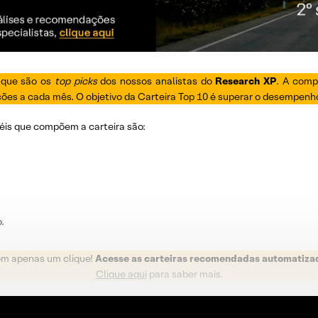
 que são os
top picks
dos nossos analistas do
Research XP
. A comp
ações a cada mês. O objetivo da Carteira Top 10 é superar o desempenh
éis que compõem a carteira são:
.
om apenas um clique!
Acesse as carteiras recomendadas automatiza
Clique aqui
para saber mais.