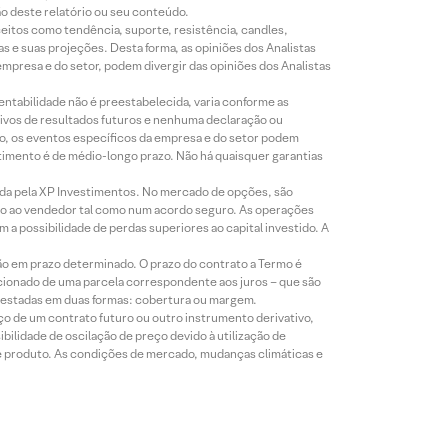
ão deste relatório ou seu conteúdo.
eitos como tendência, suporte, resistência, candles,
s e suas projeções. Desta forma, as opiniões dos Analistas
presa e do setor, podem divergir das opiniões dos Analistas
entabilidade não é preestabelecida, varia conforme as
ivos de resultados futuros e nenhuma declaração ou
co, os eventos específicos da empresa e do setor podem
timento é de médio-longo prazo. Não há quaisquer garantias
icada pela XP Investimentos. No mercado de opções, são
mio ao vendedor tal como num acordo seguro. As operações
a possibilidade de perdas superiores ao capital investido. A
ão em prazo determinado. O prazo do contrato a Termo é
icionado de uma parcela correspondente aos juros – que são
prestadas em duas formas: cobertura ou margem.
o de um contrato futuro ou outro instrumento derivativo,
bilidade de oscilação de preço devido à utilização de
de produto. As condições de mercado, mudanças climáticas e