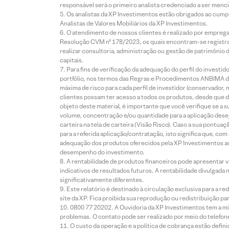
responsável será o primeiro analista credenciado a ser menci
Os analistas da XP Investimentos estão obrigados ao cumpr
Analistas de Valores Mobiliários da XP Investimentos.
O atendimento de nossos clientes é realizado por empreg
Resolução CVM nº 178/2023, os quais encontram-se registrad
realizar consultoria, administração ou gestão de patrimônio 
capitais.
Para fins de verificação da adequação do perfil do invest
portfólio, nos termos das Regras e Procedimentos ANBIMA de
máxima de risco para cada perfil de investidor (conservado
clientes possam ter acesso a todos os produtos, desde que de
objeto deste material, é importante que você verifique se a
volume, concentração e/ou quantidade para a aplicação dese
carteira na tela de carteira (Visão Risco). Caso a sua pontu
para a referida aplicação/contratação, isto significa que, co
adequação dos produtos oferecidos pela XP Investimentos ao
desempenho do investimento.
A rentabilidade de produtos financeiros pode apresentar
indicativos de resultados futuros. A rentabilidade divulgada
significativamente diferentes.
Este relatório é destinado à circulação exclusiva para a 
site da XP. Fica proibida sua reprodução ou redistribuição p
0800 77 20202. A Ouvidoria da XP Investimentos tem a mi
problemas. O contato pode ser realizado por meio do telefon
O custo da operação e a política de cobrança estão defini