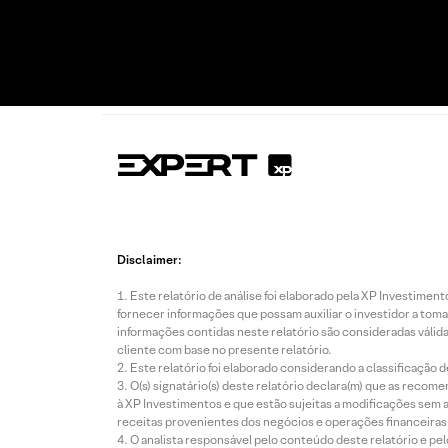
Disclaimer:
Este relatório de análise foi elaborado pela XP Investim
fornecer informações que possam auxiliar o investidor a toma
informações contidas neste relatório são consideradas válida
cliente com base no presente relatório.
Este relatório foi elaborado considerando a classificação d
O(s) signatário(s) deste relatório declara(m) que as reco
à XP Investimentos e que estão sujeitas a modificações sem 
receitas provenientes dos negócios e operações financeiras 
O analista responsável pelo conteúdo deste relatório e pe