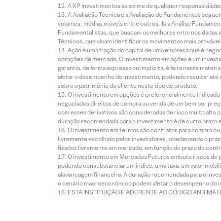
A XP Investimentos se exime de qualquer responsabilidade
A Avaliação Técnica e a Avaliação de Fundamentos seguem
volumes, médias móveis entre outros. Já a Análise Fundament
Fundamentalistas, que buscam os melhores retornos dadas as
Técnicos, que visam identificar os movimentos mais prováveis 
Ação é uma fração do capital de uma empresa que é negoci
cotações de mercado. O investimento em ações é um investi
garantia, de forma expressa ou implícita, é feita neste ma
afetar o desempenho do investimento, podendo resultar até 
sobre o patrimônio do cliente neste tipo de produto.
O investimento em opções é preferencialmente indicado pa
negociados direitos de compra ou venda de um bem por preço
com esses derivativos são consideradas de risco muito alto p
duração recomendada para o investimento é de curto prazo e 
O investimento em termos são contratos para compra ou a
livremente escolhido pelos investidores, obedecendo o prazo
fixados livremente em mercado, em função do prazo do contr
O investimento em Mercados Futuros embute riscos de pe
podendo consubstanciar um índice, uma taxa, um valor mobiliá
alavancagem financeira. A duração recomendada para o invest
o cenário macroeconômico podem afetar o desempenho do i
ESTA INSTITUIÇÃO É ADERENTE AO CÓDIGO ANBIMA 