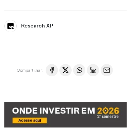
Research XP
Compartilhar: