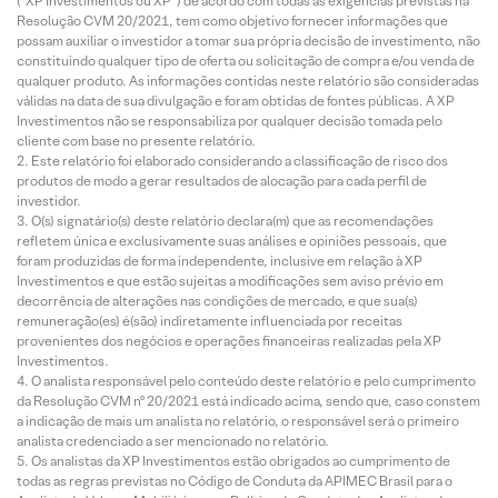
(“XP Investimentos ou XP”) de acordo com todas as exigências previstas na
Resolução CVM 20/2021, tem como objetivo fornecer informações que
possam auxiliar o investidor a tomar sua própria decisão de investimento, não
constituindo qualquer tipo de oferta ou solicitação de compra e/ou venda de
qualquer produto. As informações contidas neste relatório são consideradas
válidas na data de sua divulgação e foram obtidas de fontes públicas. A XP
Investimentos não se responsabiliza por qualquer decisão tomada pelo
cliente com base no presente relatório.
Este relatório foi elaborado considerando a classificação de risco dos
produtos de modo a gerar resultados de alocação para cada perfil de
investidor.
O(s) signatário(s) deste relatório declara(m) que as recomendações
refletem única e exclusivamente suas análises e opiniões pessoais, que
foram produzidas de forma independente, inclusive em relação à XP
Investimentos e que estão sujeitas a modificações sem aviso prévio em
decorrência de alterações nas condições de mercado, e que sua(s)
remuneração(es) é(são) indiretamente influenciada por receitas
provenientes dos negócios e operações financeiras realizadas pela XP
Investimentos.
O analista responsável pelo conteúdo deste relatório e pelo cumprimento
da Resolução CVM nº 20/2021 está indicado acima, sendo que, caso constem
a indicação de mais um analista no relatório, o responsável será o primeiro
analista credenciado a ser mencionado no relatório.
Os analistas da XP Investimentos estão obrigados ao cumprimento de
todas as regras previstas no Código de Conduta da APIMEC Brasil para o