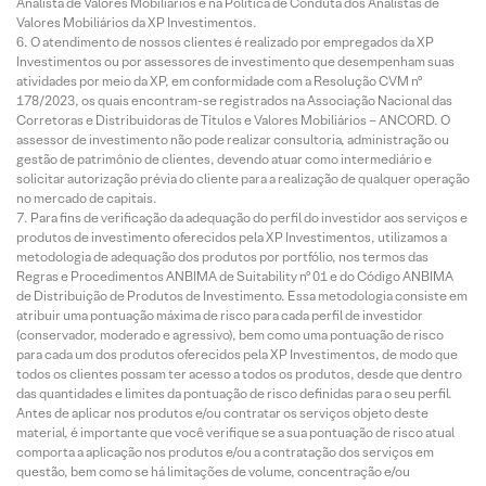
Analista de Valores Mobiliários e na Política de Conduta dos Analistas de
Valores Mobiliários da XP Investimentos.
O atendimento de nossos clientes é realizado por empregados da XP
Investimentos ou por assessores de investimento que desempenham suas
atividades por meio da XP, em conformidade com a Resolução CVM nº
178/2023, os quais encontram-se registrados na Associação Nacional das
Corretoras e Distribuidoras de Títulos e Valores Mobiliários – ANCORD. O
assessor de investimento não pode realizar consultoria, administração ou
gestão de patrimônio de clientes, devendo atuar como intermediário e
solicitar autorização prévia do cliente para a realização de qualquer operação
no mercado de capitais.
Para fins de verificação da adequação do perfil do investidor aos serviços e
produtos de investimento oferecidos pela XP Investimentos, utilizamos a
metodologia de adequação dos produtos por portfólio, nos termos das
Regras e Procedimentos ANBIMA de Suitability nº 01 e do Código ANBIMA
de Distribuição de Produtos de Investimento. Essa metodologia consiste em
atribuir uma pontuação máxima de risco para cada perfil de investidor
(conservador, moderado e agressivo), bem como uma pontuação de risco
para cada um dos produtos oferecidos pela XP Investimentos, de modo que
todos os clientes possam ter acesso a todos os produtos, desde que dentro
das quantidades e limites da pontuação de risco definidas para o seu perfil.
Antes de aplicar nos produtos e/ou contratar os serviços objeto deste
material, é importante que você verifique se a sua pontuação de risco atual
comporta a aplicação nos produtos e/ou a contratação dos serviços em
questão, bem como se há limitações de volume, concentração e/ou