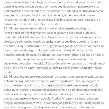
feita neste material em relação a desempenhos. As condições de mercado, o
cenário macroeconômico, os eventos específicos da empresa e do setor
podem afetar o desempenho do investimento, podendo resultar até mesmo
em significativas perdas patrimoniais. A duração recomendada para o
investimento é de médio-longo prazo. Não há quaisquer garantias sobre o
patrimônio do cliente neste tipo de produto.
O investimento em opções é preferencialmente indicado para
investidores de perfil agressivo, de acordo com a política de suitability
praticada pela XP Investimentos. No mercado de opções, são negociados
direitos de compra ou venda de um bem por preço fixado em data futura,
devendo o adquirente do direito negociado pagar um prêmio ao vendedor tal
como num acordo seguro. As operações com esses derivativos são
consideradas de risco muito alto por apresentarem altas relações de risco e
retorno e algumas posições apresentarem a possibilidade de perdas
superiores ao capital investido. A duração recomendada para o investimento
é de curto prazo e o patrimônio do cliente não está garantido neste tipo de
produto.
O investimento em termos são contratos para compra ou a venda de uma
determinada quantidade de ações, a um preço fixado, para liquidação em
prazo determinado. O prazo do contrato a Termo é livremente escolhido
pelos investidores, obedecendo o prazo mínimo de 16 dias e máximo de 999
dias corridos. O preço será o valor da ação adicionado de uma parcela
correspondente aos juros – que são fixados livremente em mercado, em
função do prazo do contrato. Toda transação a termo requer um depósito de
garantia. Essas garantias são prestadas em duas formas: cobertura ou