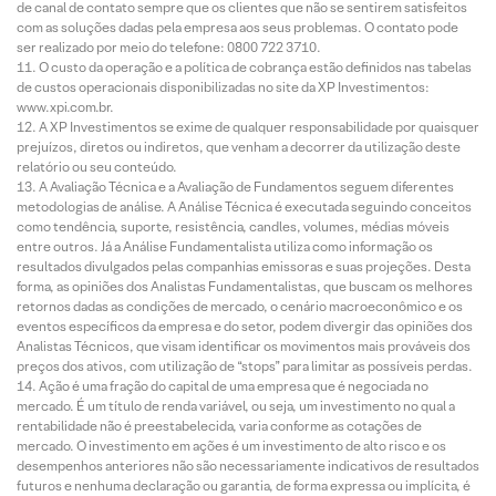
de canal de contato sempre que os clientes que não se sentirem satisfeitos
com as soluções dadas pela empresa aos seus problemas. O contato pode
ser realizado por meio do telefone: 0800 722 3710.
O custo da operação e a política de cobrança estão definidos nas tabelas
de custos operacionais disponibilizadas no site da XP Investimentos:
www.xpi.com.br.
A XP Investimentos se exime de qualquer responsabilidade por quaisquer
prejuízos, diretos ou indiretos, que venham a decorrer da utilização deste
relatório ou seu conteúdo.
A Avaliação Técnica e a Avaliação de Fundamentos seguem diferentes
metodologias de análise. A Análise Técnica é executada seguindo conceitos
como tendência, suporte, resistência, candles, volumes, médias móveis
entre outros. Já a Análise Fundamentalista utiliza como informação os
resultados divulgados pelas companhias emissoras e suas projeções. Desta
forma, as opiniões dos Analistas Fundamentalistas, que buscam os melhores
retornos dadas as condições de mercado, o cenário macroeconômico e os
eventos específicos da empresa e do setor, podem divergir das opiniões dos
Analistas Técnicos, que visam identificar os movimentos mais prováveis dos
preços dos ativos, com utilização de “stops” para limitar as possíveis perdas.
Ação é uma fração do capital de uma empresa que é negociada no
mercado. É um título de renda variável, ou seja, um investimento no qual a
rentabilidade não é preestabelecida, varia conforme as cotações de
mercado. O investimento em ações é um investimento de alto risco e os
desempenhos anteriores não são necessariamente indicativos de resultados
futuros e nenhuma declaração ou garantia, de forma expressa ou implícita, é