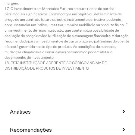
margem.
O investimento em Mercados Futuros embute riscos de perdas
patrimoniais significativos. Commodity é um objeto ou determinante de
preço de um contrato futuro ou outro instrumento derivativo, podendo
consubstanciar um índice, uma taxa, um valor mobiliário ou produto físico. É
um investimento de risco muito alto, que contempla a possibilidade de
oscilação de preço devido à utilização de alavancagem financeira. A duração
recomendada para o investimento é de curto prazo e o patrimônio do cliente
não está garantido neste tipo de produto. As condições de mercado,
mudanças climáticas e o cenário macroeconômico podem afetar o
desempenho do investimento.
ESTA INSTITUIÇÃO É ADERENTE AO CÓDIGO ANBIMA DE
DISTRIBUIÇÃO DE PRODUTOS DE INVESTIMENTO.
Análises
Recomendações