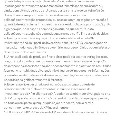
quantidade para a aplicação desejada. Você pode consultar essas
informações diretamente no momento da transmissão da sua ordem ou,
ainda, consultando o risco geral da sua carteira na tela de carteira (Visão
Risco). Caso a sua pontuação de risco atual não comporte a
aplicação/contratação pretendida, ou caso existam limitações em relação à
quantidade e/ou volume financeiro para a referida aplicação/contratação, isto
significa que, com base na composição atual da sua carteira, esta
aplicação/contratação não está adequada ao seu perfil. Em caso de dúvidas
sobre o processo de adequação dos produtos oferecidos pela XP
Investimentos ao seu perfil de investidor, consulte o FAQ. As condições de
mercado, mudanças climáticas e o cenário macroeconômico podem afetar o
desempenho do investimento.
A rentabilidade de produtos financeiros pode apresentar variações e seu
preço ou valor pode aumentar ou diminuir num curto espaço de tempo. Os
desempenhos anteriores não são necessariamente indicativos de resultados
futuros. A rentabilidade divulgada não é líquida de impostos. As informações
presentes neste material são baseadas em simulações e os resultados reais
poderão ser significativamente diferentes.
Este relatório é destinado à circulação exclusiva para a rede de
relacionamento da XP Investimentos, incluindo assessores de
investimentos da XP e clientes da XP, podendo também ser divulgado no site
da XP. Fica proibida sua reprodução ou redistribuição para qualquer pessoa,
no todo ou em parte, qualquer que seja o propósito, sem o prévio
consentimento expresso da XP Investimentos.
0800 77 20202. A Ouvidoria da XP Investimentos tem a missão de servir