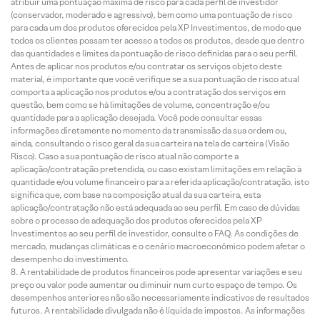
atribuir uma pontuação máxima de risco para cada perfil de investidor
(conservador, moderado e agressivo), bem como uma pontuação de risco
para cada um dos produtos oferecidos pela XP Investimentos, de modo que
todos os clientes possam ter acesso a todos os produtos, desde que dentro
das quantidades e limites da pontuação de risco definidas para o seu perfil.
Antes de aplicar nos produtos e/ou contratar os serviços objeto deste
material, é importante que você verifique se a sua pontuação de risco atual
comporta a aplicação nos produtos e/ou a contratação dos serviços em
questão, bem como se há limitações de volume, concentração e/ou
quantidade para a aplicação desejada. Você pode consultar essas
informações diretamente no momento da transmissão da sua ordem ou,
ainda, consultando o risco geral da sua carteira na tela de carteira (Visão
Risco). Caso a sua pontuação de risco atual não comporte a
aplicação/contratação pretendida, ou caso existam limitações em relação à
quantidade e/ou volume financeiro para a referida aplicação/contratação, isto
significa que, com base na composição atual da sua carteira, esta
aplicação/contratação não está adequada ao seu perfil. Em caso de dúvidas
sobre o processo de adequação dos produtos oferecidos pela XP
Investimentos ao seu perfil de investidor, consulte o FAQ. As condições de
mercado, mudanças climáticas e o cenário macroeconômico podem afetar o
desempenho do investimento.
A rentabilidade de produtos financeiros pode apresentar variações e seu
preço ou valor pode aumentar ou diminuir num curto espaço de tempo. Os
desempenhos anteriores não são necessariamente indicativos de resultados
futuros. A rentabilidade divulgada não é líquida de impostos. As informações