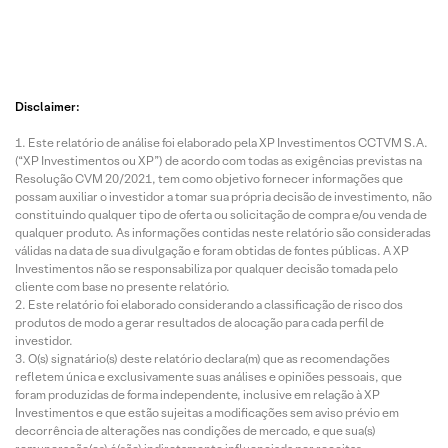
Disclaimer:
Este relatório de análise foi elaborado pela XP Investimentos CCTVM S.A.
(“XP Investimentos ou XP”) de acordo com todas as exigências previstas na
Resolução CVM 20/2021, tem como objetivo fornecer informações que
possam auxiliar o investidor a tomar sua própria decisão de investimento, não
constituindo qualquer tipo de oferta ou solicitação de compra e/ou venda de
qualquer produto. As informações contidas neste relatório são consideradas
válidas na data de sua divulgação e foram obtidas de fontes públicas. A XP
Investimentos não se responsabiliza por qualquer decisão tomada pelo
cliente com base no presente relatório.
Este relatório foi elaborado considerando a classificação de risco dos
produtos de modo a gerar resultados de alocação para cada perfil de
investidor.
O(s) signatário(s) deste relatório declara(m) que as recomendações
refletem única e exclusivamente suas análises e opiniões pessoais, que
foram produzidas de forma independente, inclusive em relação à XP
Investimentos e que estão sujeitas a modificações sem aviso prévio em
decorrência de alterações nas condições de mercado, e que sua(s)