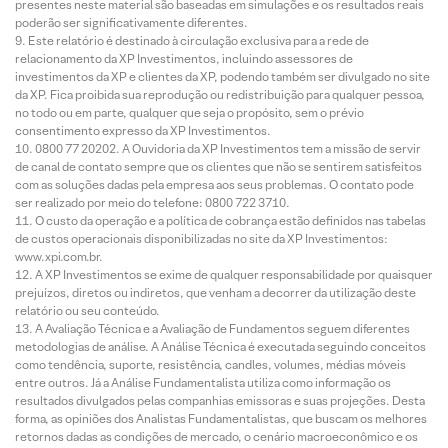
presentes neste material são baseadas em simulações e os resultados reais
poderão ser significativamente diferentes.
Este relatório é destinado à circulação exclusiva para a rede de
relacionamento da XP Investimentos, incluindo assessores de
investimentos da XP e clientes da XP, podendo também ser divulgado no site
da XP. Fica proibida sua reprodução ou redistribuição para qualquer pessoa,
no todo ou em parte, qualquer que seja o propósito, sem o prévio
consentimento expresso da XP Investimentos.
0800 77 20202. A Ouvidoria da XP Investimentos tem a missão de servir
de canal de contato sempre que os clientes que não se sentirem satisfeitos
com as soluções dadas pela empresa aos seus problemas. O contato pode
ser realizado por meio do telefone: 0800 722 3710.
O custo da operação e a política de cobrança estão definidos nas tabelas
de custos operacionais disponibilizadas no site da XP Investimentos:
www.xpi.com.br.
A XP Investimentos se exime de qualquer responsabilidade por quaisquer
prejuízos, diretos ou indiretos, que venham a decorrer da utilização deste
relatório ou seu conteúdo.
A Avaliação Técnica e a Avaliação de Fundamentos seguem diferentes
metodologias de análise. A Análise Técnica é executada seguindo conceitos
como tendência, suporte, resistência, candles, volumes, médias móveis
entre outros. Já a Análise Fundamentalista utiliza como informação os
resultados divulgados pelas companhias emissoras e suas projeções. Desta
forma, as opiniões dos Analistas Fundamentalistas, que buscam os melhores
retornos dadas as condições de mercado, o cenário macroeconômico e os