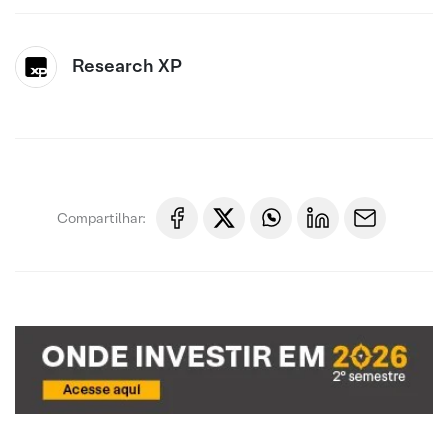
Research XP
Compartilhar: