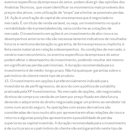
eventos específicos da empresa e do setor, podem divergir das opiniões dos
Analistas Técnicos, que visam identificar os movimentos mais prováveis dos
preços dos ativos, com utilização de “stops” para limitar as possíveis perdas.
Ação é uma fração do capital de uma empresa que é negociada no
mercado. É um título de renda variável, ou seja, um investimento no qual a
rentabilidade não é preestabelecida, varia conforme as cotações de
mercado. O investimento em ações é um investimento de alto risco e os
desempenhos anteriores não são necessariamente indicativos de resultados
futuros e nenhuma declaração ou garantia, de forma expressa ou implícita, é
feita neste material em relação a desempenhos. As condições de mercado, o
cenário macroeconômico, os eventos específicos da empresa e do setor
podem afetar o desempenho do investimento, podendo resultar até mesmo
em significativas perdas patrimoniais. A duração recomendada para o
investimento é de médio-longo prazo. Não há quaisquer garantias sobre o
patrimônio do cliente neste tipo de produto.
O investimento em opções é preferencialmente indicado para
investidores de perfil agressivo, de acordo com a política de suitability
praticada pela XP Investimentos. No mercado de opções, são negociados
direitos de compra ou venda de um bem por preço fixado em data futura,
devendo o adquirente do direito negociado pagar um prêmio ao vendedor tal
como num acordo seguro. As operações com esses derivativos são
consideradas de risco muito alto por apresentarem altas relações de risco e
retorno e algumas posições apresentarem a possibilidade de perdas
superiores ao capital investido. A duração recomendada para o investimento
é de curto prazo e o patrimônio do cliente não está garantido neste tipo de