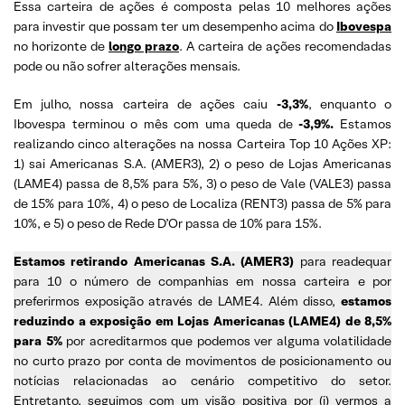
Essa carteira de ações é composta pelas 10 melhores ações
para investir que possam ter um desempenho acima do
Ibovespa
no horizonte de
longo prazo
. A carteira de ações recomendadas
pode ou não sofrer alterações mensais.
Em julho, nossa carteira de ações caiu
-3,3%
, enquanto o
Ibovespa terminou o mês com uma queda de
-3,9%.
Estamos
realizando cinco alterações na nossa Carteira Top 10 Ações XP:
1) sai Americanas S.A. (AMER3), 2) o peso de Lojas Americanas
(LAME4) passa de 8,5% para 5%, 3) o peso de Vale (VALE3) passa
de 15% para 10%, 4) o peso de Localiza (RENT3) passa de 5% para
10%, e 5) o peso de Rede D’Or passa de 10% para 15%.
Estamos retirando Americanas S.A. (AMER3)
para readequar
para 10 o número de companhias em nossa carteira e por
preferirmos exposição através de LAME4. Além disso,
estamos
reduzindo a exposição em Lojas Americanas (LAME4)
de 8,5%
para 5%
por acreditarmos que podemos ver alguma volatilidade
no curto prazo por conta de movimentos de posicionamento ou
notícias relacionadas ao cenário competitivo do setor.
Entretanto, seguimos com um visão positiva por (i) vermos a