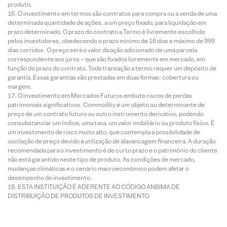
produto.
O investimento em termos são contratos para compra ou a venda de uma
determinada quantidade de ações, a um preço fixado, para liquidação em
prazo determinado. O prazo do contrato a Termo é livremente escolhido
pelos investidores, obedecendo o prazo mínimo de 16 dias e máximo de 999
dias corridos. O preço será o valor da ação adicionado de uma parcela
correspondente aos juros – que são fixados livremente em mercado, em
função do prazo do contrato. Toda transação a termo requer um depósito de
garantia. Essas garantias são prestadas em duas formas: cobertura ou
margem.
O investimento em Mercados Futuros embute riscos de perdas
patrimoniais significativos. Commodity é um objeto ou determinante de
preço de um contrato futuro ou outro instrumento derivativo, podendo
consubstanciar um índice, uma taxa, um valor mobiliário ou produto físico. É
um investimento de risco muito alto, que contempla a possibilidade de
oscilação de preço devido à utilização de alavancagem financeira. A duração
recomendada para o investimento é de curto prazo e o patrimônio do cliente
não está garantido neste tipo de produto. As condições de mercado,
mudanças climáticas e o cenário macroeconômico podem afetar o
desempenho do investimento.
ESTA INSTITUIÇÃO É ADERENTE AO CÓDIGO ANBIMA DE
DISTRIBUIÇÃO DE PRODUTOS DE INVESTIMENTO.