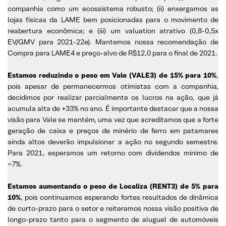
companhia como um ecossistema robusto; (ii) enxergamos as
lojas físicas da LAME bem posicionadas para o movimento de
reabertura econômica; e (iii) um valuation atrativo (0,8-0,5x
EV/GMV para 2021-22e). Mantemos nossa recomendação de
Compra para LAME4 e preço-alvo de R$12,0 para o final de 2021.
Estamos reduzindo o peso em Vale (VALE3)
de 15% para 10%
,
pois apesar de permanecermos otimistas com a companhia,
decidimos por realizar parcialmente os lucros na ação, que já
acumula alta de +33% no ano. É importante destacar que a nossa
visão para Vale se mantém, uma vez que acreditamos que a forte
geração de caixa e preços de minério de ferro em patamares
ainda altos deverão impulsionar a ação no segundo semestre.
Para 2021, esperamos um retorno com dividendos mínimo de
~7%.
Estamos aumentando o peso de Localiza (RENT3) de 5% para
10%
, pois continuamos esperando fortes resultados de dinâmica
de curto-prazo para o setor e reiteramos nossa visão positiva de
longo-prazo tanto para o segmento de aluguel de automóveis