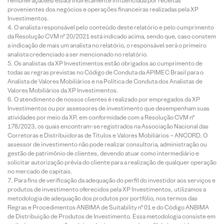
remuneração(es) é(são) indiretamente influenciada por receitas
provenientes dos negócios e operações financeiras realizadas pela XP
Investimentos.
O analista responsável pelo conteúdo deste relatório e pelo cumprimento
da Resolução CVM nº 20/2021 está indicado acima, sendo que, caso constem
a indicação de mais um analista no relatório, o responsável será o primeiro
analista credenciado a ser mencionado no relatório.
Os analistas da XP Investimentos estão obrigados ao cumprimento de
todas as regras previstas no Código de Conduta da APIMEC Brasil para o
Analista de Valores Mobiliários e na Política de Conduta dos Analistas de
Valores Mobiliários da XP Investimentos.
O atendimento de nossos clientes é realizado por empregados da XP
Investimentos ou por assessores de investimento que desempenham suas
atividades por meio da XP, em conformidade com a Resolução CVM nº
178/2023, os quais encontram-se registrados na Associação Nacional das
Corretoras e Distribuidoras de Títulos e Valores Mobiliários – ANCORD. O
assessor de investimento não pode realizar consultoria, administração ou
gestão de patrimônio de clientes, devendo atuar como intermediário e
solicitar autorização prévia do cliente para a realização de qualquer operação
no mercado de capitais.
Para fins de verificação da adequação do perfil do investidor aos serviços e
produtos de investimento oferecidos pela XP Investimentos, utilizamos a
metodologia de adequação dos produtos por portfólio, nos termos das
Regras e Procedimentos ANBIMA de Suitability nº 01 e do Código ANBIMA
de Distribuição de Produtos de Investimento. Essa metodologia consiste em