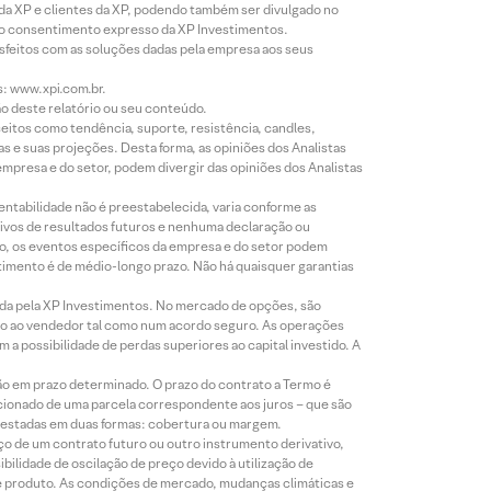
 da XP e clientes da XP, podendo também ser divulgado no
évio consentimento expresso da XP Investimentos.
isfeitos com as soluções dadas pela empresa aos seus
s: www.xpi.com.br.
ão deste relatório ou seu conteúdo.
eitos como tendência, suporte, resistência, candles,
s e suas projeções. Desta forma, as opiniões dos Analistas
presa e do setor, podem divergir das opiniões dos Analistas
entabilidade não é preestabelecida, varia conforme as
ivos de resultados futuros e nenhuma declaração ou
co, os eventos específicos da empresa e do setor podem
timento é de médio-longo prazo. Não há quaisquer garantias
icada pela XP Investimentos. No mercado de opções, são
mio ao vendedor tal como num acordo seguro. As operações
a possibilidade de perdas superiores ao capital investido. A
ão em prazo determinado. O prazo do contrato a Termo é
icionado de uma parcela correspondente aos juros – que são
prestadas em duas formas: cobertura ou margem.
o de um contrato futuro ou outro instrumento derivativo,
bilidade de oscilação de preço devido à utilização de
de produto. As condições de mercado, mudanças climáticas e