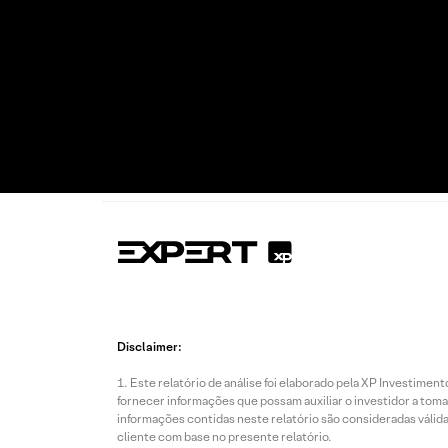
Disclaimer:
Este relatório de análise foi elaborado pela XP Investim
fornecer informações que possam auxiliar o investidor a toma
informações contidas neste relatório são consideradas válida
cliente com base no presente relatório.