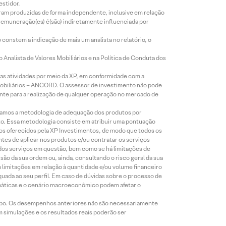
estidor.
foram produzidas de forma independente, inclusive em relação
 remuneração(es) é(são) indiretamente influenciada por
constem a indicação de mais um analista no relatório, o
Analista de Valores Mobiliários e na Política de Conduta dos
s atividades por meio da XP, em conformidade com a
Mobiliários – ANCORD. O assessor de investimento não pode
iente para a realização de qualquer operação no mercado de
lizamos a metodologia de adequação dos produtos por
to. Essa metodologia consiste em atribuir uma pontuação
tos oferecidos pela XP Investimentos, de modo que todos os
ntes de aplicar nos produtos e/ou contratar os serviços
 dos serviços em questão, bem como se há limitações de
o da sua ordem ou, ainda, consultando o risco geral da sua
m limitações em relação à quantidade e/ou volume financeiro
equada ao seu perfil. Em caso de dúvidas sobre o processo de
imáticas e o cenário macroeconômico podem afetar o
empo. Os desempenhos anteriores não são necessariamente
m simulações e os resultados reais poderão ser