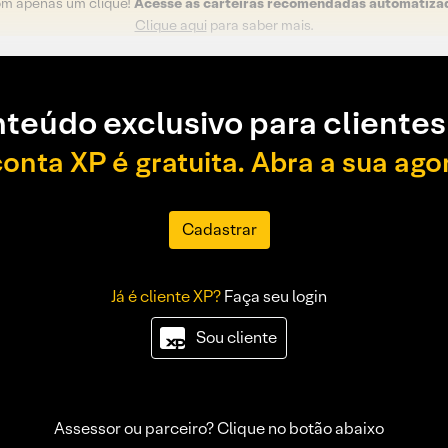
om apenas um clique!
Acesse as carteiras recomendadas automatiza
Clique aqui
para saber mais.
teúdo exclusivo para clientes
conta XP é gratuita. Abra a sua ago
Cadastrar
Já é cliente XP?
Faça seu login
Sou cliente
Assessor ou parceiro? Clique no botão abaixo