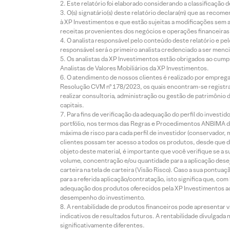
Este relatório foi elaborado considerando a classificação d
O(s) signatário(s) deste relatório declara(m) que as reco
à XP Investimentos e que estão sujeitas a modificações sem 
receitas provenientes dos negócios e operações financeiras 
O analista responsável pelo conteúdo deste relatório e pe
responsável será o primeiro analista credenciado a ser menci
Os analistas da XP Investimentos estão obrigados ao cumpr
Analistas de Valores Mobiliários da XP Investimentos.
O atendimento de nossos clientes é realizado por empreg
Resolução CVM nº 178/2023, os quais encontram-se registrad
realizar consultoria, administração ou gestão de patrimônio 
capitais.
Para fins de verificação da adequação do perfil do invest
portfólio, nos termos das Regras e Procedimentos ANBIMA de
máxima de risco para cada perfil de investidor (conservado
clientes possam ter acesso a todos os produtos, desde que de
objeto deste material, é importante que você verifique se a
volume, concentração e/ou quantidade para a aplicação dese
carteira na tela de carteira (Visão Risco). Caso a sua pontu
para a referida aplicação/contratação, isto significa que, co
adequação dos produtos oferecidos pela XP Investimentos ao
desempenho do investimento.
A rentabilidade de produtos financeiros pode apresentar
indicativos de resultados futuros. A rentabilidade divulgada
significativamente diferentes.