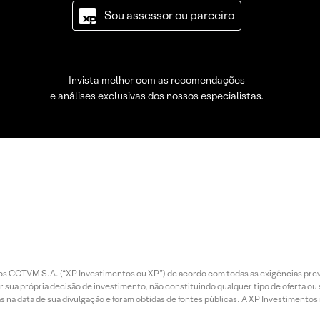
Sou assessor ou parceiro
Invista melhor com as recomendações
e análises exclusivas dos nossos especialistas.
entos CCTVM S.A. (“XP Investimentos ou XP”) de acordo com todas as exigências p
r sua própria decisão de investimento, não constituindo qualquer tipo de oferta ou
s na data de sua divulgação e foram obtidas de fontes públicas. A XP Investimentos