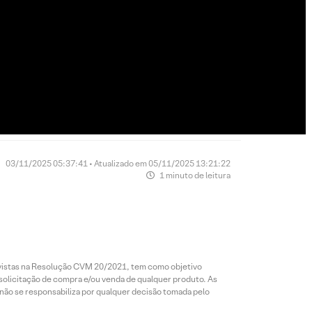
03/11/2025 05:37:41 • Atualizado em 05/11/2025 13:21:22
1 minuto de leitura
revistas na Resolução CVM 20/2021, tem como objetivo
 solicitação de compra e/ou venda de qualquer produto. As
 não se responsabiliza por qualquer decisão tomada pelo