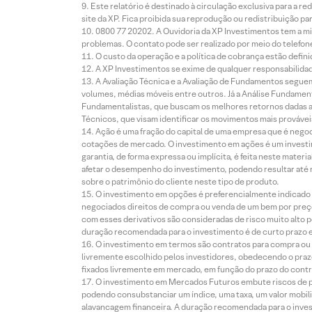
Este relatório é destinado à circulação exclusiva para a 
site da XP. Fica proibida sua reprodução ou redistribuição p
0800 77 20202. A Ouvidoria da XP Investimentos tem a mi
problemas. O contato pode ser realizado por meio do telefon
O custo da operação e a política de cobrança estão defini
A XP Investimentos se exime de qualquer responsabilidade
A Avaliação Técnica e a Avaliação de Fundamentos seguem
volumes, médias móveis entre outros. Já a Análise Fundament
Fundamentalistas, que buscam os melhores retornos dadas as
Técnicos, que visam identificar os movimentos mais prováveis 
Ação é uma fração do capital de uma empresa que é negoci
cotações de mercado. O investimento em ações é um investi
garantia, de forma expressa ou implícita, é feita neste ma
afetar o desempenho do investimento, podendo resultar até 
sobre o patrimônio do cliente neste tipo de produto.
O investimento em opções é preferencialmente indicado pa
negociados direitos de compra ou venda de um bem por preço
com esses derivativos são consideradas de risco muito alto p
duração recomendada para o investimento é de curto prazo e 
O investimento em termos são contratos para compra ou a
livremente escolhido pelos investidores, obedecendo o prazo
fixados livremente em mercado, em função do prazo do contr
O investimento em Mercados Futuros embute riscos de pe
podendo consubstanciar um índice, uma taxa, um valor mobiliá
alavancagem financeira. A duração recomendada para o invest