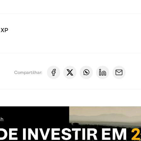
 XP
Compartilhar: