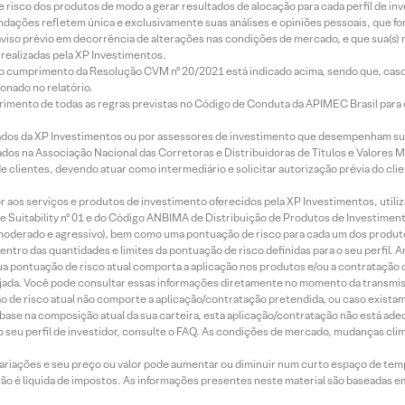
e risco dos produtos de modo a gerar resultados de alocação para cada perfil de inv
mendações refletem única e exclusivamente suas análises e opiniões pessoais, que 
aviso prévio em decorrência de alterações nas condições de mercado, e que sua(s)
realizadas pela XP Investimentos.
lo cumprimento da Resolução CVM nº 20/2021 está indicado acima, sendo que, caso 
onado no relatório.
imento de todas as regras previstas no Código de Conduta da APIMEC Brasil para o 
ados da XP Investimentos ou por assessores de investimento que desempenham sua
os na Associação Nacional das Corretoras e Distribuidoras de Títulos e Valores 
de clientes, devendo atuar como intermediário e solicitar autorização prévia do cl
idor aos serviços e produtos de investimento oferecidos pela XP Investimentos, uti
 Suitability nº 01 e do Código ANBIMA de Distribuição de Produtos de Investimen
r, moderado e agressivo), bem como uma pontuação de risco para cada um dos produ
ntro das quantidades e limites da pontuação de risco definidas para o seu perfil. A
 sua pontuação de risco atual comporta a aplicação nos produtos e/ou a contratação
jada. Você pode consultar essas informações diretamente no momento da transmissã
ação de risco atual não comporte a aplicação/contratação pretendida, ou caso exista
m base na composição atual da sua carteira, esta aplicação/contratação não está ad
 seu perfil de investidor, consulte o FAQ. As condições de mercado, mudanças cl
 variações e seu preço ou valor pode aumentar ou diminuir num curto espaço de t
 não é líquida de impostos. As informações presentes neste material são baseadas e