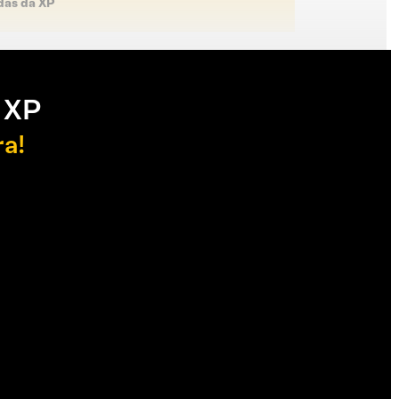
das da XP
 XP
ra!