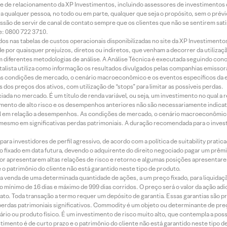
rede de relacionamento da XP Investimentos, incluindo assessores de investimentos
ara qualquer pessoa, no todo ou em parte, qualquer que seja o propósito, sem o pr
ssão de servir de canal de contato sempre que os clientes que não se sentirem sat
e: 0800 722 3710.
dos nas tabelas de custos operacionais disponibilizadas no site da XP Investimento
 por quaisquer prejuízos, diretos ou indiretos, que venham a decorrer da utilizaç
 diferentes metodologias de análise. A Análise Técnica é executada seguindo conc
alista utiliza como informação os resultados divulgados pelas companhias emissora
 condições de mercado, o cenário macroeconômico e os eventos específicos da em
dos preços dos ativos, com utilização de “stops” para limitar as possíveis perdas.
ada no mercado. É um título de renda variável, ou seja, um investimento no qual a r
mento de alto risco e os desempenhos anteriores não são necessariamente indicat
terial em relação a desempenhos. As condições de mercado, o cenário macroeconômi
mesmo em significativas perdas patrimoniais. A duração recomendada para o inves
ra investidores de perfil agressivo, de acordo com a política de suitability prat
 fixado em data futura, devendo o adquirente do direito negociado pagar um prê
or apresentarem altas relações de risco e retorno e algumas posições apresentarem 
o patrimônio do cliente não está garantido neste tipo de produto.
 venda de uma determinada quantidade de ações, a um preço fixado, para liquidaç
 mínimo de 16 dias e máximo de 999 dias corridos. O preço será o valor da ação ad
ato. Toda transação a termo requer um depósito de garantia. Essas garantias são 
rdas patrimoniais significativos. Commodity é um objeto ou determinante de preç
rio ou produto físico. É um investimento de risco muito alto, que contempla a possi
imento é de curto prazo e o patrimônio do cliente não está garantido neste tipo 