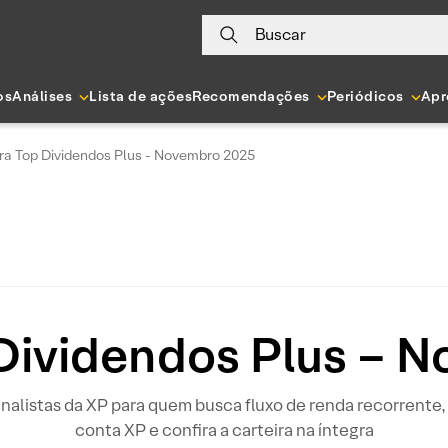
Buscar
os
Análises
Lista de ações
Recomendações
Periódicos
Apr
ra Top Dividendos Plus - Novembro 2025
 Dividendos Plus – 
listas da XP para quem busca fluxo de renda recorrente, 
conta XP e confira a carteira na íntegra