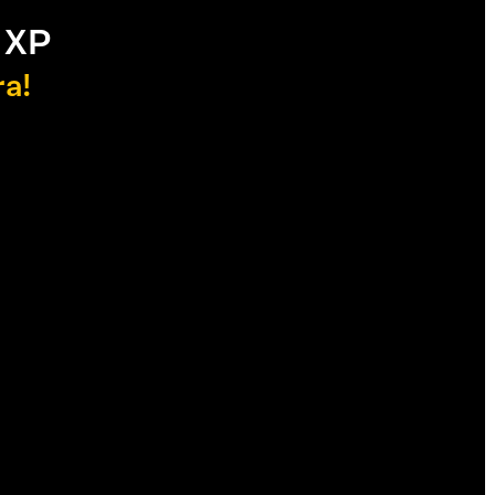
 XP
ra!