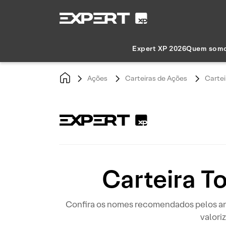
Expert XP 2026
Quem som
Ações
Carteiras de Ações
Cartei
Carteira T
Confira os nomes recomendados pelos ana
valori