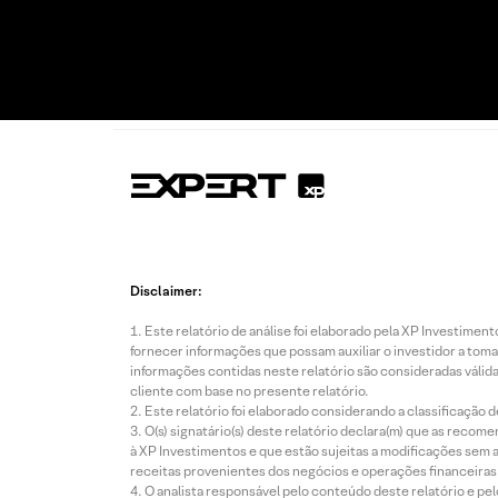
Disclaimer:
Este relatório de análise foi elaborado pela XP Investim
fornecer informações que possam auxiliar o investidor a toma
informações contidas neste relatório são consideradas válida
cliente com base no presente relatório.
Este relatório foi elaborado considerando a classificação d
O(s) signatário(s) deste relatório declara(m) que as reco
à XP Investimentos e que estão sujeitas a modificações sem 
receitas provenientes dos negócios e operações financeiras 
O analista responsável pelo conteúdo deste relatório e pe