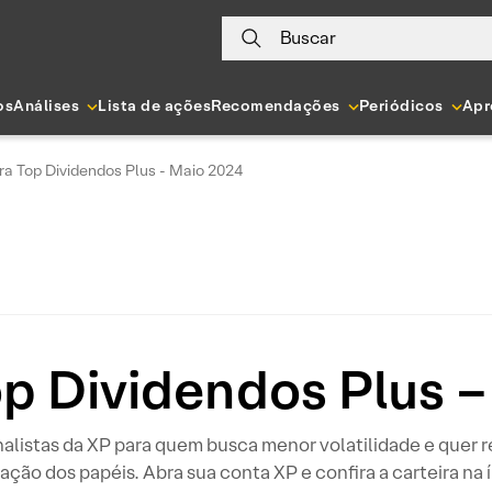
Buscar
os
Análises
Lista de ações
Recomendações
Periódicos
Apr
ra Top Dividendos Plus - Maio 2024
op Dividendos Plus 
listas da XP para quem busca menor volatilidade e quer re
zação dos papéis. Abra sua conta XP e confira a carteira na 