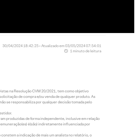
30/04/2024 18:42:25 • Atualizado em 03/05/2024 07:54:01
1 minuto de leitura
revistas na Resolução CVM 20/2021, tem como objetivo
 solicitação de compra e/ou venda de qualquer produto. As
 não se responsabiliza por qualquer decisão tomada pelo
estidor.
foram produzidas de forma independente, inclusive em relação
 remuneração(es) é(são) indiretamente influenciada por
constem a indicação de mais um analista no relatório, o