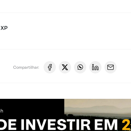
 XP
Compartilhar: