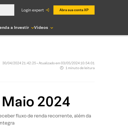
login expert
Abra sua conta XP
enda a Investir
Vídeos
30/04/2024 21:42:25 • Atualizado em 03/05/2024 10:54:01
1 minuto de leitura
– Maio 2024
ceber fluxo de renda recorrente, além da
íntegra