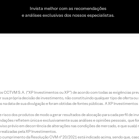
Invista melhor com as recomendações
e análises exclusivas dos nossos especialistas.
entos CCTVM S.A. (“XP Investimentos ou XP”) de acordo com todas as exigências p
r sua própria decisão de investimento, não constituindo qualquer tipo de oferta ou
s na data de sua divulgação e foram obtidas de fontes públicas. A XP Investimentos
e risco dos produtos de modo a gerar resultados de alocação para cada perfil de inv
mendações refletem única e exclusivamente suas análises e opiniões pessoais, que 
aviso prévio em decorrência de alterações nas condições de mercado, e que sua(s)
realizadas pela XP Investimentos.
lo cumprimento da Resolução CVM nº 20/2021 está indicado acima, sendo que, caso 