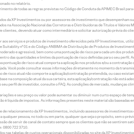
onado no relatório.
imento de todas as regras previstas no Código de Conduta da APIMEC Brasil para o 
ados da XP Investimentos ou por assessores de investimento que desempenham sua
os na Associação Nacional das Corretoras e Distribuidoras de Títulos e Valores 
de clientes, devendo atuar como intermediário e solicitar autorização prévia do cl
idor aos serviços e produtos de investimento oferecidos pela XP Investimentos, uti
 Suitability nº 01 e do Código ANBIMA de Distribuição de Produtos de Investimen
r, moderado e agressivo), bem como uma pontuação de risco para cada um dos produ
ntro das quantidades e limites da pontuação de risco definidas para o seu perfil. A
 sua pontuação de risco atual comporta a aplicação nos produtos e/ou a contratação
jada. Você pode consultar essas informações diretamente no momento da transmissã
ação de risco atual não comporte a aplicação/contratação pretendida, ou caso exista
m base na composição atual da sua carteira, esta aplicação/contratação não está ad
 seu perfil de investidor, consulte o FAQ. As condições de mercado, mudanças cl
 variações e seu preço ou valor pode aumentar ou diminuir num curto espaço de t
 não é líquida de impostos. As informações presentes neste material são baseadas e
rede de relacionamento da XP Investimentos, incluindo assessores de investimentos
ara qualquer pessoa, no todo ou em parte, qualquer que seja o propósito, sem o pr
ssão de servir de canal de contato sempre que os clientes que não se sentirem sat
e: 0800 722 3710.
dos nas tabelas de custos operacionais disponibilizadas no site da XP Investimento