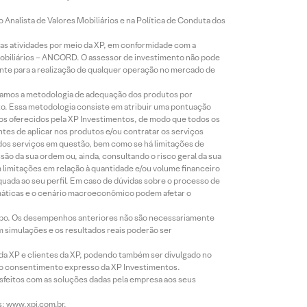
Analista de Valores Mobiliários e na Política de Conduta dos
s atividades por meio da XP, em conformidade com a
Mobiliários – ANCORD. O assessor de investimento não pode
iente para a realização de qualquer operação no mercado de
lizamos a metodologia de adequação dos produtos por
to. Essa metodologia consiste em atribuir uma pontuação
tos oferecidos pela XP Investimentos, de modo que todos os
ntes de aplicar nos produtos e/ou contratar os serviços
 dos serviços em questão, bem como se há limitações de
o da sua ordem ou, ainda, consultando o risco geral da sua
m limitações em relação à quantidade e/ou volume financeiro
equada ao seu perfil. Em caso de dúvidas sobre o processo de
imáticas e o cenário macroeconômico podem afetar o
empo. Os desempenhos anteriores não são necessariamente
m simulações e os resultados reais poderão ser
 da XP e clientes da XP, podendo também ser divulgado no
évio consentimento expresso da XP Investimentos.
isfeitos com as soluções dadas pela empresa aos seus
s: www.xpi.com.br.