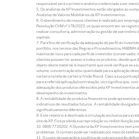
responsável será o primeiro analista credenciado a ser menci
Os analistas da XP Investimentos estão obrigados ao cumpr
Analistas de Valores Mobiliários da XP Investimentos.
O atendimento de nossos clientes é realizado por empreg
Resolução CVM nº 178/2023, os quais encontram-se registrad
realizar consultoria, administração ou gestão de patrimônio 
capitais.
Para fins de verificação da adequação do perfil do invest
portfólio, nos termos das Regras e Procedimentos ANBIMA de
máxima de risco para cada perfil de investidor (conservado
clientes possam ter acesso a todos os produtos, desde que de
objeto deste material, é importante que você verifique se a
volume, concentração e/ou quantidade para a aplicação dese
carteira na tela de carteira (Visão Risco). Caso a sua pontu
para a referida aplicação/contratação, isto significa que, co
adequação dos produtos oferecidos pela XP Investimentos ao
desempenho do investimento.
A rentabilidade de produtos financeiros pode apresentar
indicativos de resultados futuros. A rentabilidade divulgada
significativamente diferentes.
Este relatório é destinado à circulação exclusiva para a 
site da XP. Fica proibida sua reprodução ou redistribuição p
0800 77 20202. A Ouvidoria da XP Investimentos tem a mi
problemas. O contato pode ser realizado por meio do telefon
O custo da operação e a política de cobrança estão defini