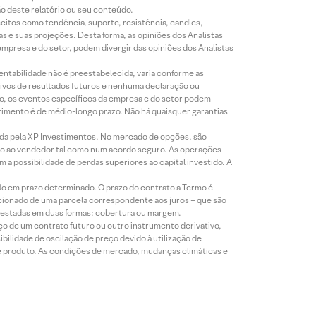
ão deste relatório ou seu conteúdo.
eitos como tendência, suporte, resistência, candles,
s e suas projeções. Desta forma, as opiniões dos Analistas
presa e do setor, podem divergir das opiniões dos Analistas
entabilidade não é preestabelecida, varia conforme as
ivos de resultados futuros e nenhuma declaração ou
co, os eventos específicos da empresa e do setor podem
timento é de médio-longo prazo. Não há quaisquer garantias
icada pela XP Investimentos. No mercado de opções, são
mio ao vendedor tal como num acordo seguro. As operações
a possibilidade de perdas superiores ao capital investido. A
ão em prazo determinado. O prazo do contrato a Termo é
icionado de uma parcela correspondente aos juros – que são
prestadas em duas formas: cobertura ou margem.
o de um contrato futuro ou outro instrumento derivativo,
bilidade de oscilação de preço devido à utilização de
de produto. As condições de mercado, mudanças climáticas e