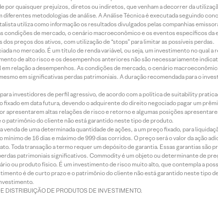
 por quaisquer prejuízos, diretos ou indiretos, que venham a decorrer da utilizaç
 diferentes metodologias de análise. A Análise Técnica é executada seguindo conc
alista utiliza como informação os resultados divulgados pelas companhias emissora
 condições de mercado, o cenário macroeconômico e os eventos específicos da em
dos preços dos ativos, com utilização de “stops” para limitar as possíveis perdas.
ada no mercado. É um título de renda variável, ou seja, um investimento no qual a r
mento de alto risco e os desempenhos anteriores não são necessariamente indicat
terial em relação a desempenhos. As condições de mercado, o cenário macroeconômi
mesmo em significativas perdas patrimoniais. A duração recomendada para o inves
ra investidores de perfil agressivo, de acordo com a política de suitability prat
 fixado em data futura, devendo o adquirente do direito negociado pagar um prê
or apresentarem altas relações de risco e retorno e algumas posições apresentarem 
o patrimônio do cliente não está garantido neste tipo de produto.
 venda de uma determinada quantidade de ações, a um preço fixado, para liquidaç
 mínimo de 16 dias e máximo de 999 dias corridos. O preço será o valor da ação ad
ato. Toda transação a termo requer um depósito de garantia. Essas garantias são 
rdas patrimoniais significativos. Commodity é um objeto ou determinante de preç
rio ou produto físico. É um investimento de risco muito alto, que contempla a possi
imento é de curto prazo e o patrimônio do cliente não está garantido neste tipo 
nvestimento.
DE DISTRIBUIÇÃO DE PRODUTOS DE INVESTIMENTO.