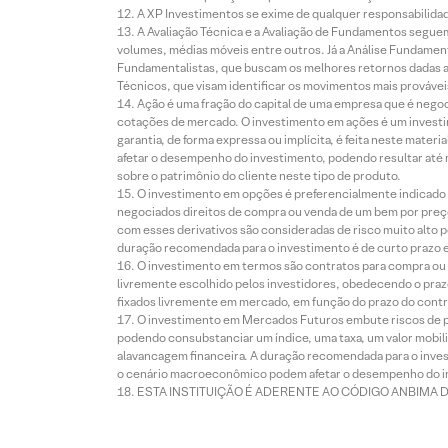
A XP Investimentos se exime de qualquer responsabilidade
A Avaliação Técnica e a Avaliação de Fundamentos seguem
volumes, médias móveis entre outros. Já a Análise Fundament
Fundamentalistas, que buscam os melhores retornos dadas as
Técnicos, que visam identificar os movimentos mais prováveis 
Ação é uma fração do capital de uma empresa que é negoci
cotações de mercado. O investimento em ações é um investi
garantia, de forma expressa ou implícita, é feita neste ma
afetar o desempenho do investimento, podendo resultar até 
sobre o patrimônio do cliente neste tipo de produto.
O investimento em opções é preferencialmente indicado pa
negociados direitos de compra ou venda de um bem por preço
com esses derivativos são consideradas de risco muito alto p
duração recomendada para o investimento é de curto prazo e 
O investimento em termos são contratos para compra ou a
livremente escolhido pelos investidores, obedecendo o prazo
fixados livremente em mercado, em função do prazo do contr
O investimento em Mercados Futuros embute riscos de pe
podendo consubstanciar um índice, uma taxa, um valor mobiliá
alavancagem financeira. A duração recomendada para o invest
o cenário macroeconômico podem afetar o desempenho do i
ESTA INSTITUIÇÃO É ADERENTE AO CÓDIGO ANBIMA 