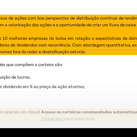
usca de ações com boa perspectiva de distribuição contínua de rendi
 a valorização das ações e a oportunidade de criar um fluxo de caixa r
10 melhores empresas da bolsa em relação a expectativas de distri
ras de dividendos com recorrência. Com abordagem quantitativa, exp
omes fora do radar e diversificação setorial.
éis que compõem a carteira são:
uição de lucros;
m dividendo em % ao preço da ação atrativo;
om apenas um clique!
Acesse as carteiras recomendadas automatiza
Clique aqui
para saber mais.