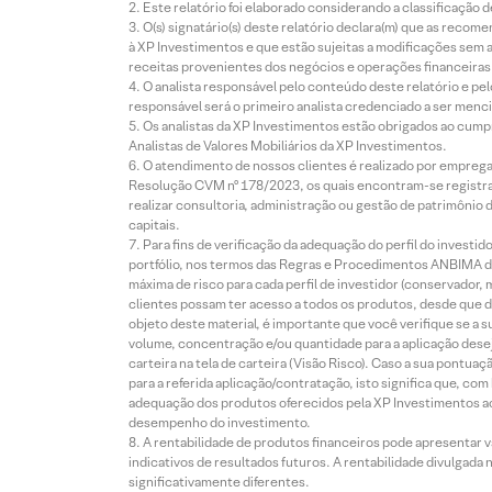
Este relatório foi elaborado considerando a classificação d
O(s) signatário(s) deste relatório declara(m) que as reco
à XP Investimentos e que estão sujeitas a modificações sem 
receitas provenientes dos negócios e operações financeiras 
O analista responsável pelo conteúdo deste relatório e pe
responsável será o primeiro analista credenciado a ser menci
Os analistas da XP Investimentos estão obrigados ao cumpr
Analistas de Valores Mobiliários da XP Investimentos.
O atendimento de nossos clientes é realizado por empreg
Resolução CVM nº 178/2023, os quais encontram-se registrad
realizar consultoria, administração ou gestão de patrimônio 
capitais.
Para fins de verificação da adequação do perfil do invest
portfólio, nos termos das Regras e Procedimentos ANBIMA de
máxima de risco para cada perfil de investidor (conservado
clientes possam ter acesso a todos os produtos, desde que de
objeto deste material, é importante que você verifique se a
volume, concentração e/ou quantidade para a aplicação dese
carteira na tela de carteira (Visão Risco). Caso a sua pontu
para a referida aplicação/contratação, isto significa que, co
adequação dos produtos oferecidos pela XP Investimentos ao
desempenho do investimento.
A rentabilidade de produtos financeiros pode apresentar
indicativos de resultados futuros. A rentabilidade divulgada
significativamente diferentes.