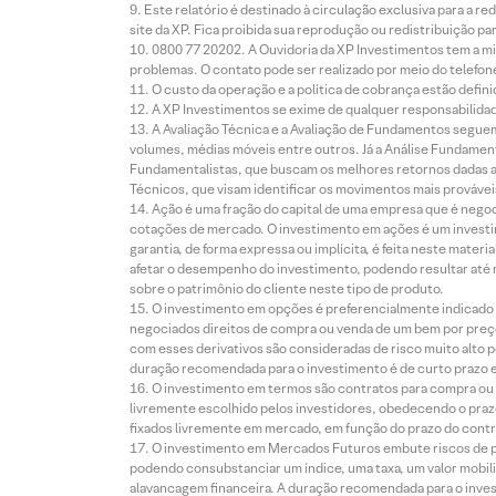
Este relatório é destinado à circulação exclusiva para a 
site da XP. Fica proibida sua reprodução ou redistribuição p
0800 77 20202. A Ouvidoria da XP Investimentos tem a mi
problemas. O contato pode ser realizado por meio do telefon
O custo da operação e a política de cobrança estão defini
A XP Investimentos se exime de qualquer responsabilidade
A Avaliação Técnica e a Avaliação de Fundamentos seguem
volumes, médias móveis entre outros. Já a Análise Fundament
Fundamentalistas, que buscam os melhores retornos dadas as
Técnicos, que visam identificar os movimentos mais prováveis 
Ação é uma fração do capital de uma empresa que é negoci
cotações de mercado. O investimento em ações é um investi
garantia, de forma expressa ou implícita, é feita neste ma
afetar o desempenho do investimento, podendo resultar até 
sobre o patrimônio do cliente neste tipo de produto.
O investimento em opções é preferencialmente indicado pa
negociados direitos de compra ou venda de um bem por preço
com esses derivativos são consideradas de risco muito alto p
duração recomendada para o investimento é de curto prazo e 
O investimento em termos são contratos para compra ou a
livremente escolhido pelos investidores, obedecendo o prazo
fixados livremente em mercado, em função do prazo do contr
O investimento em Mercados Futuros embute riscos de pe
podendo consubstanciar um índice, uma taxa, um valor mobiliá
alavancagem financeira. A duração recomendada para o invest