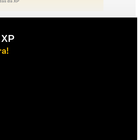
das da XP
 XP
ra!