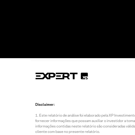
Disclaimer:
Este relatório de análise foi elaborado pela XP Investim
fornecer informações que possam auxiliar o investidor a toma
informações contidas neste relatório são consideradas válida
cliente com base no presente relatório.