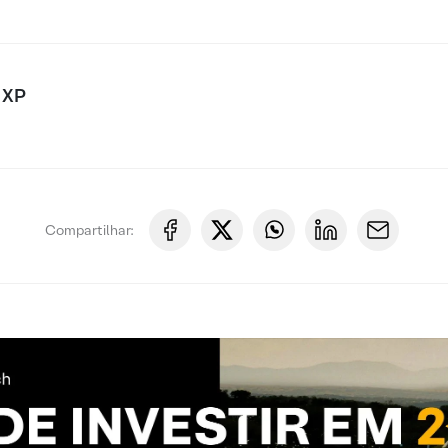
 XP
Compartilhar: