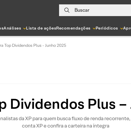
Buscar
os
Análises
Lista de ações
Recomendações
Periódicos
Apr
ra Top Dividendos Plus - Junho 2025
op Dividendos Plus –
listas da XP para quem busca fluxo de renda recorrente, 
conta XP e confira a carteira na íntegra