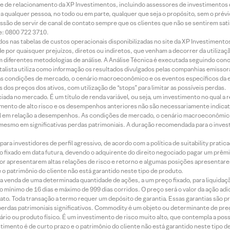
rede de relacionamento da XP Investimentos, incluindo assessores de investimentos
ara qualquer pessoa, no todo ou em parte, qualquer que seja o propósito, sem o pr
ssão de servir de canal de contato sempre que os clientes que não se sentirem sat
e: 0800 722 3710.
dos nas tabelas de custos operacionais disponibilizadas no site da XP Investimento
 por quaisquer prejuízos, diretos ou indiretos, que venham a decorrer da utilizaç
 diferentes metodologias de análise. A Análise Técnica é executada seguindo conc
alista utiliza como informação os resultados divulgados pelas companhias emissora
 condições de mercado, o cenário macroeconômico e os eventos específicos da em
dos preços dos ativos, com utilização de “stops” para limitar as possíveis perdas.
ada no mercado. É um título de renda variável, ou seja, um investimento no qual a r
mento de alto risco e os desempenhos anteriores não são necessariamente indicat
terial em relação a desempenhos. As condições de mercado, o cenário macroeconômi
mesmo em significativas perdas patrimoniais. A duração recomendada para o inves
ra investidores de perfil agressivo, de acordo com a política de suitability prat
 fixado em data futura, devendo o adquirente do direito negociado pagar um prê
or apresentarem altas relações de risco e retorno e algumas posições apresentarem 
o patrimônio do cliente não está garantido neste tipo de produto.
 venda de uma determinada quantidade de ações, a um preço fixado, para liquidaç
 mínimo de 16 dias e máximo de 999 dias corridos. O preço será o valor da ação ad
ato. Toda transação a termo requer um depósito de garantia. Essas garantias são 
rdas patrimoniais significativos. Commodity é um objeto ou determinante de preç
rio ou produto físico. É um investimento de risco muito alto, que contempla a possi
imento é de curto prazo e o patrimônio do cliente não está garantido neste tipo 