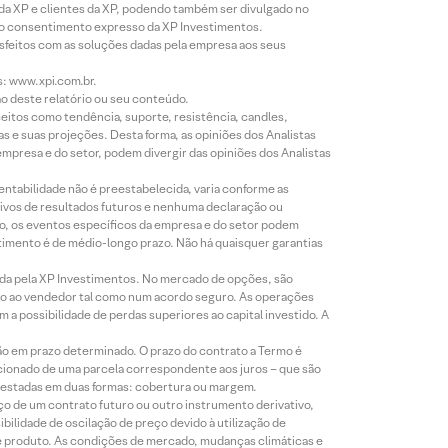
 da XP e clientes da XP, podendo também ser divulgado no
évio consentimento expresso da XP Investimentos.
isfeitos com as soluções dadas pela empresa aos seus
s: www.xpi.com.br.
ão deste relatório ou seu conteúdo.
eitos como tendência, suporte, resistência, candles,
s e suas projeções. Desta forma, as opiniões dos Analistas
presa e do setor, podem divergir das opiniões dos Analistas
entabilidade não é preestabelecida, varia conforme as
ivos de resultados futuros e nenhuma declaração ou
co, os eventos específicos da empresa e do setor podem
timento é de médio-longo prazo. Não há quaisquer garantias
icada pela XP Investimentos. No mercado de opções, são
mio ao vendedor tal como num acordo seguro. As operações
a possibilidade de perdas superiores ao capital investido. A
ão em prazo determinado. O prazo do contrato a Termo é
icionado de uma parcela correspondente aos juros – que são
prestadas em duas formas: cobertura ou margem.
o de um contrato futuro ou outro instrumento derivativo,
bilidade de oscilação de preço devido à utilização de
de produto. As condições de mercado, mudanças climáticas e