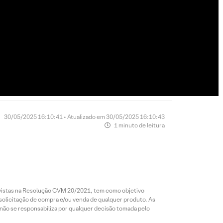
30/05/2025 16:10:41 • Atualizado em 30/05/2025 16:10:43
1 minuto de leitura
revistas na Resolução CVM 20/2021, tem como objetivo
 solicitação de compra e/ou venda de qualquer produto. As
 não se responsabiliza por qualquer decisão tomada pelo