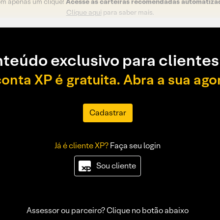
om apenas um clique!
Acesse as carteiras recomendadas automatiza
Clique aqui
para saber mais.
teúdo exclusivo para clientes
conta XP é gratuita. Abra a sua ago
Cadastrar
Já é cliente XP?
Faça seu login
Sou cliente
Assessor ou parceiro? Clique no botão abaixo