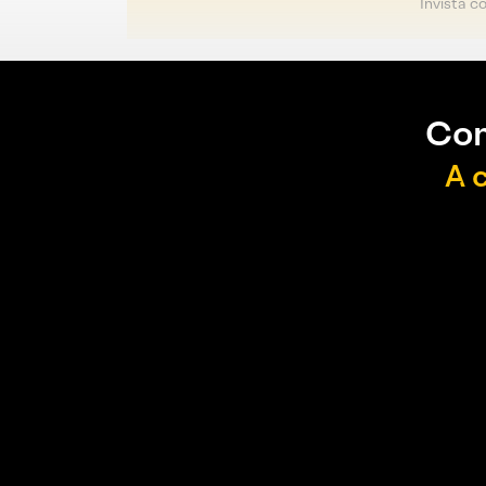
Invista c
Con
A 