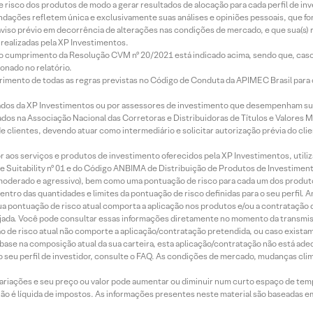
e risco dos produtos de modo a gerar resultados de alocação para cada perfil de inv
mendações refletem única e exclusivamente suas análises e opiniões pessoais, que 
aviso prévio em decorrência de alterações nas condições de mercado, e que sua(s)
realizadas pela XP Investimentos.
lo cumprimento da Resolução CVM nº 20/2021 está indicado acima, sendo que, caso 
onado no relatório.
imento de todas as regras previstas no Código de Conduta da APIMEC Brasil para o 
ados da XP Investimentos ou por assessores de investimento que desempenham sua
os na Associação Nacional das Corretoras e Distribuidoras de Títulos e Valores 
de clientes, devendo atuar como intermediário e solicitar autorização prévia do cl
idor aos serviços e produtos de investimento oferecidos pela XP Investimentos, uti
 Suitability nº 01 e do Código ANBIMA de Distribuição de Produtos de Investimen
r, moderado e agressivo), bem como uma pontuação de risco para cada um dos produ
ntro das quantidades e limites da pontuação de risco definidas para o seu perfil. A
 sua pontuação de risco atual comporta a aplicação nos produtos e/ou a contratação
jada. Você pode consultar essas informações diretamente no momento da transmissã
ação de risco atual não comporte a aplicação/contratação pretendida, ou caso exista
m base na composição atual da sua carteira, esta aplicação/contratação não está ad
 seu perfil de investidor, consulte o FAQ. As condições de mercado, mudanças cl
 variações e seu preço ou valor pode aumentar ou diminuir num curto espaço de t
 não é líquida de impostos. As informações presentes neste material são baseadas e