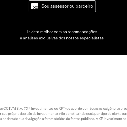
Sou assessor ou parceiro
Invista melhor com as recomendações
e análises exclusivas dos nossos especialistas.
entos CCTVM S.A. (“XP Investimentos ou XP”) de acordo com todas as exigências p
r sua própria decisão de investimento, não constituindo qualquer tipo de oferta ou
s na data de sua divulgação e foram obtidas de fontes públicas. A XP Investimentos