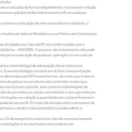
estidor.
foram produzidas de forma independente, inclusive em relação
 remuneração(es) é(são) indiretamente influenciada por
constem a indicação de mais um analista no relatório, o
Analista de Valores Mobiliários e na Política de Conduta dos
s atividades por meio da XP, em conformidade com a
Mobiliários – ANCORD. O assessor de investimento não pode
iente para a realização de qualquer operação no mercado de
lizamos a metodologia de adequação dos produtos por
to. Essa metodologia consiste em atribuir uma pontuação
tos oferecidos pela XP Investimentos, de modo que todos os
ntes de aplicar nos produtos e/ou contratar os serviços
 dos serviços em questão, bem como se há limitações de
o da sua ordem ou, ainda, consultando o risco geral da sua
m limitações em relação à quantidade e/ou volume financeiro
equada ao seu perfil. Em caso de dúvidas sobre o processo de
imáticas e o cenário macroeconômico podem afetar o
empo. Os desempenhos anteriores não são necessariamente
m simulações e os resultados reais poderão ser