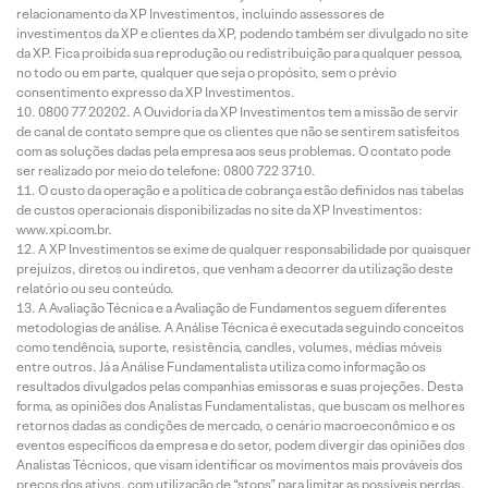
relacionamento da XP Investimentos, incluindo assessores de
investimentos da XP e clientes da XP, podendo também ser divulgado no site
da XP. Fica proibida sua reprodução ou redistribuição para qualquer pessoa,
no todo ou em parte, qualquer que seja o propósito, sem o prévio
consentimento expresso da XP Investimentos.
0800 77 20202. A Ouvidoria da XP Investimentos tem a missão de servir
de canal de contato sempre que os clientes que não se sentirem satisfeitos
com as soluções dadas pela empresa aos seus problemas. O contato pode
ser realizado por meio do telefone: 0800 722 3710.
O custo da operação e a política de cobrança estão definidos nas tabelas
de custos operacionais disponibilizadas no site da XP Investimentos:
www.xpi.com.br.
A XP Investimentos se exime de qualquer responsabilidade por quaisquer
prejuízos, diretos ou indiretos, que venham a decorrer da utilização deste
relatório ou seu conteúdo.
A Avaliação Técnica e a Avaliação de Fundamentos seguem diferentes
metodologias de análise. A Análise Técnica é executada seguindo conceitos
como tendência, suporte, resistência, candles, volumes, médias móveis
entre outros. Já a Análise Fundamentalista utiliza como informação os
resultados divulgados pelas companhias emissoras e suas projeções. Desta
forma, as opiniões dos Analistas Fundamentalistas, que buscam os melhores
retornos dadas as condições de mercado, o cenário macroeconômico e os
eventos específicos da empresa e do setor, podem divergir das opiniões dos
Analistas Técnicos, que visam identificar os movimentos mais prováveis dos
preços dos ativos, com utilização de “stops” para limitar as possíveis perdas.