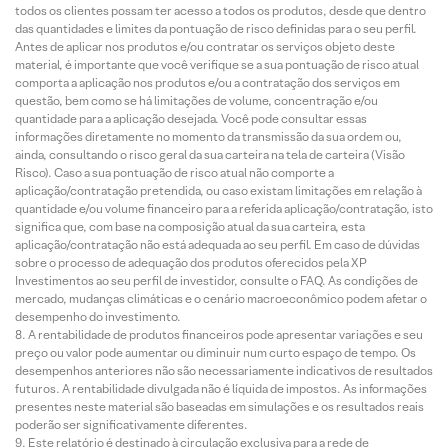
todos os clientes possam ter acesso a todos os produtos, desde que dentro
das quantidades e limites da pontuação de risco definidas para o seu perfil.
Antes de aplicar nos produtos e/ou contratar os serviços objeto deste
material, é importante que você verifique se a sua pontuação de risco atual
comporta a aplicação nos produtos e/ou a contratação dos serviços em
questão, bem como se há limitações de volume, concentração e/ou
quantidade para a aplicação desejada. Você pode consultar essas
informações diretamente no momento da transmissão da sua ordem ou,
ainda, consultando o risco geral da sua carteira na tela de carteira (Visão
Risco). Caso a sua pontuação de risco atual não comporte a
aplicação/contratação pretendida, ou caso existam limitações em relação à
quantidade e/ou volume financeiro para a referida aplicação/contratação, isto
significa que, com base na composição atual da sua carteira, esta
aplicação/contratação não está adequada ao seu perfil. Em caso de dúvidas
sobre o processo de adequação dos produtos oferecidos pela XP
Investimentos ao seu perfil de investidor, consulte o FAQ. As condições de
mercado, mudanças climáticas e o cenário macroeconômico podem afetar o
desempenho do investimento.
A rentabilidade de produtos financeiros pode apresentar variações e seu
preço ou valor pode aumentar ou diminuir num curto espaço de tempo. Os
desempenhos anteriores não são necessariamente indicativos de resultados
futuros. A rentabilidade divulgada não é líquida de impostos. As informações
presentes neste material são baseadas em simulações e os resultados reais
poderão ser significativamente diferentes.
Este relatório é destinado à circulação exclusiva para a rede de