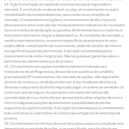
Ação é uma fração do capital de uma empresa que é negociada no
mercado. É um título de renda variável, ou seja, um investimento no qual a
rentabilidade não é preestabelecida, varia conforme as cotações de
mercado. O investimento em ações é um investimento de alto risco e os
desempenhos anteriores não são necessariamente indicativos de resultados
futuros e nenhuma declaração ou garantia, de forma expressa ou implícita, é
feita neste material em relação a desempenhos. As condições de mercado, o
cenário macroeconômico, os eventos específicos da empresa e do setor
podem afetar o desempenho do investimento, podendo resultar até mesmo
em significativas perdas patrimoniais. A duração recomendada para o
investimento é de médio-longo prazo. Não há quaisquer garantias sobre o
patrimônio do cliente neste tipo de produto.
O investimento em opções é preferencialmente indicado para
investidores de perfil agressivo, de acordo com a política de suitability
praticada pela XP Investimentos. No mercado de opções, são negociados
direitos de compra ou venda de um bem por preço fixado em data futura,
devendo o adquirente do direito negociado pagar um prêmio ao vendedor tal
como num acordo seguro. As operações com esses derivativos são
consideradas de risco muito alto por apresentarem altas relações de risco e
retorno e algumas posições apresentarem a possibilidade de perdas
superiores ao capital investido. A duração recomendada para o investimento
é de curto prazo e o patrimônio do cliente não está garantido neste tipo de
produto.
O investimento em termos são contratos para compra ou a venda de uma
determinada quantidade de ações, a um preço fixado, para liquidação em