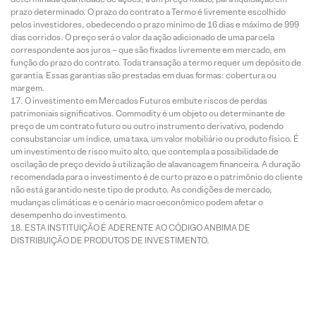
prazo determinado. O prazo do contrato a Termo é livremente escolhido
pelos investidores, obedecendo o prazo mínimo de 16 dias e máximo de 999
dias corridos. O preço será o valor da ação adicionado de uma parcela
correspondente aos juros – que são fixados livremente em mercado, em
função do prazo do contrato. Toda transação a termo requer um depósito de
garantia. Essas garantias são prestadas em duas formas: cobertura ou
margem.
O investimento em Mercados Futuros embute riscos de perdas
patrimoniais significativos. Commodity é um objeto ou determinante de
preço de um contrato futuro ou outro instrumento derivativo, podendo
consubstanciar um índice, uma taxa, um valor mobiliário ou produto físico. É
um investimento de risco muito alto, que contempla a possibilidade de
oscilação de preço devido à utilização de alavancagem financeira. A duração
recomendada para o investimento é de curto prazo e o patrimônio do cliente
não está garantido neste tipo de produto. As condições de mercado,
mudanças climáticas e o cenário macroeconômico podem afetar o
desempenho do investimento.
ESTA INSTITUIÇÃO É ADERENTE AO CÓDIGO ANBIMA DE
DISTRIBUIÇÃO DE PRODUTOS DE INVESTIMENTO.