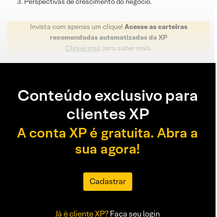
Perspectivas de crescimento do negócio.
Invista com apenas um clique!
Acesse as carteiras
recomendadas automatizadas da XP
Clique aqui
para saber mais.
Conteúdo exclusivo para
clientes XP
A conta XP é gratuita. Abra a
sua agora!
Cadastrar
Já é cliente XP?
Faça seu login