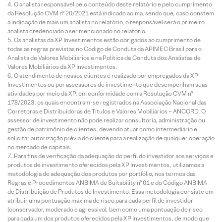
O analista responsável pelo conteúdo deste relatório e pelo cumprimento
da Resolução CVM nº 20/2021 está indicado acima, sendo que, caso constem
a indicação de mais um analista no relatório, o responsável será o primeiro
analista credenciado a ser mencionado no relatório.
Os analistas da XP Investimentos estão obrigados ao cumprimento de
todas as regras previstas no Código de Conduta da APIMEC Brasil para o
Analista de Valores Mobiliários e na Política de Conduta dos Analistas de
Valores Mobiliários da XP Investimentos.
O atendimento de nossos clientes é realizado por empregados da XP
Investimentos ou por assessores de investimento que desempenham suas
atividades por meio da XP, em conformidade com a Resolução CVM nº
178/2023, os quais encontram-se registrados na Associação Nacional das
Corretoras e Distribuidoras de Títulos e Valores Mobiliários – ANCORD. O
assessor de investimento não pode realizar consultoria, administração ou
gestão de patrimônio de clientes, devendo atuar como intermediário e
solicitar autorização prévia do cliente para a realização de qualquer operação
no mercado de capitais.
Para fins de verificação da adequação do perfil do investidor aos serviços e
produtos de investimento oferecidos pela XP Investimentos, utilizamos a
metodologia de adequação dos produtos por portfólio, nos termos das
Regras e Procedimentos ANBIMA de Suitability nº 01 e do Código ANBIMA
de Distribuição de Produtos de Investimento. Essa metodologia consiste em
atribuir uma pontuação máxima de risco para cada perfil de investidor
(conservador, moderado e agressivo), bem como uma pontuação de risco
para cada um dos produtos oferecidos pela XP Investimentos, de modo que