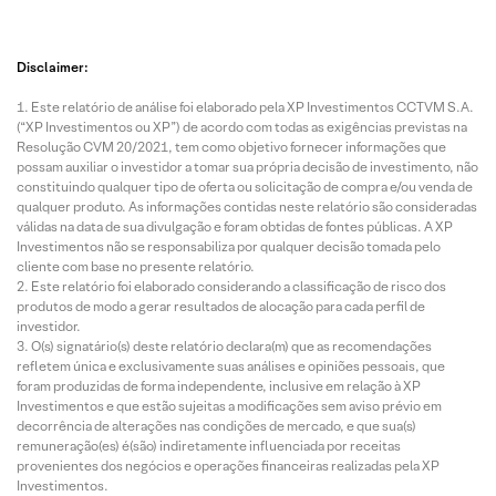
Disclaimer:
Este relatório de análise foi elaborado pela XP Investimentos CCTVM S.A.
(“XP Investimentos ou XP”) de acordo com todas as exigências previstas na
Resolução CVM 20/2021, tem como objetivo fornecer informações que
possam auxiliar o investidor a tomar sua própria decisão de investimento, não
constituindo qualquer tipo de oferta ou solicitação de compra e/ou venda de
qualquer produto. As informações contidas neste relatório são consideradas
válidas na data de sua divulgação e foram obtidas de fontes públicas. A XP
Investimentos não se responsabiliza por qualquer decisão tomada pelo
cliente com base no presente relatório.
Este relatório foi elaborado considerando a classificação de risco dos
produtos de modo a gerar resultados de alocação para cada perfil de
investidor.
O(s) signatário(s) deste relatório declara(m) que as recomendações
refletem única e exclusivamente suas análises e opiniões pessoais, que
foram produzidas de forma independente, inclusive em relação à XP
Investimentos e que estão sujeitas a modificações sem aviso prévio em
decorrência de alterações nas condições de mercado, e que sua(s)
remuneração(es) é(são) indiretamente influenciada por receitas
provenientes dos negócios e operações financeiras realizadas pela XP
Investimentos.