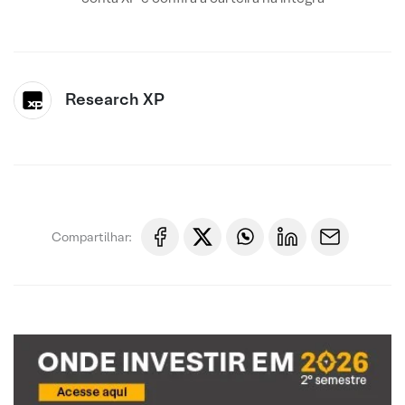
Research XP
Compartilhar: