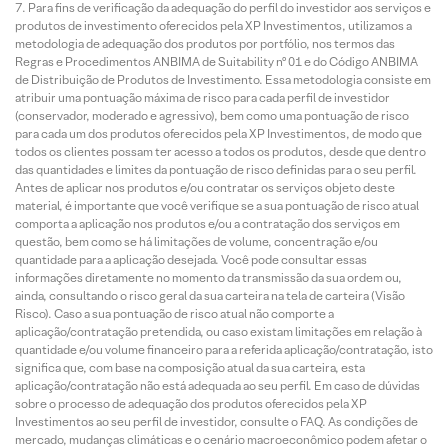
Para fins de verificação da adequação do perfil do investidor aos serviços e
produtos de investimento oferecidos pela XP Investimentos, utilizamos a
metodologia de adequação dos produtos por portfólio, nos termos das
Regras e Procedimentos ANBIMA de Suitability nº 01 e do Código ANBIMA
de Distribuição de Produtos de Investimento. Essa metodologia consiste em
atribuir uma pontuação máxima de risco para cada perfil de investidor
(conservador, moderado e agressivo), bem como uma pontuação de risco
para cada um dos produtos oferecidos pela XP Investimentos, de modo que
todos os clientes possam ter acesso a todos os produtos, desde que dentro
das quantidades e limites da pontuação de risco definidas para o seu perfil.
Antes de aplicar nos produtos e/ou contratar os serviços objeto deste
material, é importante que você verifique se a sua pontuação de risco atual
comporta a aplicação nos produtos e/ou a contratação dos serviços em
questão, bem como se há limitações de volume, concentração e/ou
quantidade para a aplicação desejada. Você pode consultar essas
informações diretamente no momento da transmissão da sua ordem ou,
ainda, consultando o risco geral da sua carteira na tela de carteira (Visão
Risco). Caso a sua pontuação de risco atual não comporte a
aplicação/contratação pretendida, ou caso existam limitações em relação à
quantidade e/ou volume financeiro para a referida aplicação/contratação, isto
significa que, com base na composição atual da sua carteira, esta
aplicação/contratação não está adequada ao seu perfil. Em caso de dúvidas
sobre o processo de adequação dos produtos oferecidos pela XP
Investimentos ao seu perfil de investidor, consulte o FAQ. As condições de
mercado, mudanças climáticas e o cenário macroeconômico podem afetar o