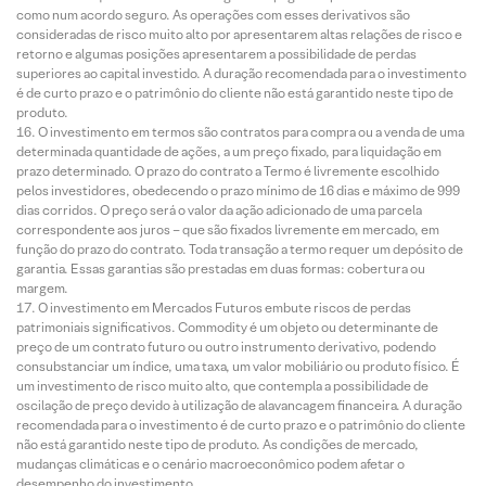
como num acordo seguro. As operações com esses derivativos são
consideradas de risco muito alto por apresentarem altas relações de risco e
retorno e algumas posições apresentarem a possibilidade de perdas
superiores ao capital investido. A duração recomendada para o investimento
é de curto prazo e o patrimônio do cliente não está garantido neste tipo de
produto.
O investimento em termos são contratos para compra ou a venda de uma
determinada quantidade de ações, a um preço fixado, para liquidação em
prazo determinado. O prazo do contrato a Termo é livremente escolhido
pelos investidores, obedecendo o prazo mínimo de 16 dias e máximo de 999
dias corridos. O preço será o valor da ação adicionado de uma parcela
correspondente aos juros – que são fixados livremente em mercado, em
função do prazo do contrato. Toda transação a termo requer um depósito de
garantia. Essas garantias são prestadas em duas formas: cobertura ou
margem.
O investimento em Mercados Futuros embute riscos de perdas
patrimoniais significativos. Commodity é um objeto ou determinante de
preço de um contrato futuro ou outro instrumento derivativo, podendo
consubstanciar um índice, uma taxa, um valor mobiliário ou produto físico. É
um investimento de risco muito alto, que contempla a possibilidade de
oscilação de preço devido à utilização de alavancagem financeira. A duração
recomendada para o investimento é de curto prazo e o patrimônio do cliente
não está garantido neste tipo de produto. As condições de mercado,
mudanças climáticas e o cenário macroeconômico podem afetar o
desempenho do investimento.