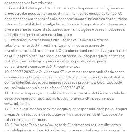
desempenho do investimento.
A rentabilidade de produtos financeiros pode apresentar variações e seu
preço ou valor pode aumentar ou diminuir num curto espaço de tempo. Os
desempenhos anteriores não são necessariamente indicativos de resultados
futuros. A rentabilidade divulgada não é líquida de impostos. As informações
presentes neste material são baseadas em simulações e os resultados reais
poderão ser significativamente diferentes.
Este relatório é destinado à circulação exclusiva para a rede de
relacionamento da XP Investimentos, incluindo assessores de
investimentos da XP e clientes da XP, podendo também ser divulgado no site
da XP. Fica proibida sua reprodução ou redistribuição para qualquer pessoa,
no todo ou em parte, qualquer que seja o propósito, sem o prévio
consentimento expresso da XP Investimentos.
0800 77 20202. A Ouvidoria da XP Investimentos tem a missão de servir
de canal de contato sempre que os clientes que não se sentirem satisfeitos
com as soluções dadas pela empresa aos seus problemas. O contato pode
ser realizado por meio do telefone: 0800 722 3710.
O custo da operação e a política de cobrança estão definidos nas tabelas
de custos operacionais disponibilizadas no site da XP Investimentos:
www.xpi.com.br.
A XP Investimentos se exime de qualquer responsabilidade por quaisquer
prejuízos, diretos ou indiretos, que venham a decorrer da utilização deste
relatório ou seu conteúdo.
A Avaliação Técnica e a Avaliação de Fundamentos seguem diferentes
metodologias de análise. A Análise Técnica é executada seguindo conceitos