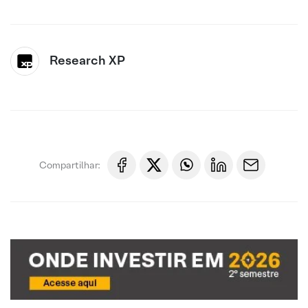
Research XP
Compartilhar: