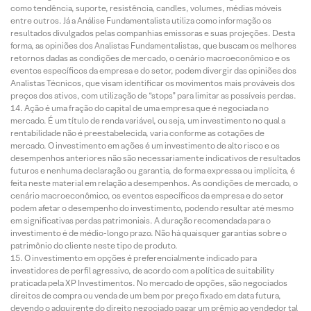
como tendência, suporte, resistência, candles, volumes, médias móveis
entre outros. Já a Análise Fundamentalista utiliza como informação os
resultados divulgados pelas companhias emissoras e suas projeções. Desta
forma, as opiniões dos Analistas Fundamentalistas, que buscam os melhores
retornos dadas as condições de mercado, o cenário macroeconômico e os
eventos específicos da empresa e do setor, podem divergir das opiniões dos
Analistas Técnicos, que visam identificar os movimentos mais prováveis dos
preços dos ativos, com utilização de “stops” para limitar as possíveis perdas.
Ação é uma fração do capital de uma empresa que é negociada no
mercado. É um título de renda variável, ou seja, um investimento no qual a
rentabilidade não é preestabelecida, varia conforme as cotações de
mercado. O investimento em ações é um investimento de alto risco e os
desempenhos anteriores não são necessariamente indicativos de resultados
futuros e nenhuma declaração ou garantia, de forma expressa ou implícita, é
feita neste material em relação a desempenhos. As condições de mercado, o
cenário macroeconômico, os eventos específicos da empresa e do setor
podem afetar o desempenho do investimento, podendo resultar até mesmo
em significativas perdas patrimoniais. A duração recomendada para o
investimento é de médio-longo prazo. Não há quaisquer garantias sobre o
patrimônio do cliente neste tipo de produto.
O investimento em opções é preferencialmente indicado para
investidores de perfil agressivo, de acordo com a política de suitability
praticada pela XP Investimentos. No mercado de opções, são negociados
direitos de compra ou venda de um bem por preço fixado em data futura,
devendo o adquirente do direito negociado pagar um prêmio ao vendedor tal