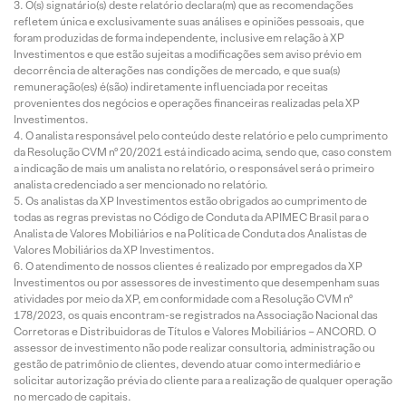
O(s) signatário(s) deste relatório declara(m) que as recomendações
refletem única e exclusivamente suas análises e opiniões pessoais, que
foram produzidas de forma independente, inclusive em relação à XP
Investimentos e que estão sujeitas a modificações sem aviso prévio em
decorrência de alterações nas condições de mercado, e que sua(s)
remuneração(es) é(são) indiretamente influenciada por receitas
provenientes dos negócios e operações financeiras realizadas pela XP
Investimentos.
O analista responsável pelo conteúdo deste relatório e pelo cumprimento
da Resolução CVM nº 20/2021 está indicado acima, sendo que, caso constem
a indicação de mais um analista no relatório, o responsável será o primeiro
analista credenciado a ser mencionado no relatório.
Os analistas da XP Investimentos estão obrigados ao cumprimento de
todas as regras previstas no Código de Conduta da APIMEC Brasil para o
Analista de Valores Mobiliários e na Política de Conduta dos Analistas de
Valores Mobiliários da XP Investimentos.
O atendimento de nossos clientes é realizado por empregados da XP
Investimentos ou por assessores de investimento que desempenham suas
atividades por meio da XP, em conformidade com a Resolução CVM nº
178/2023, os quais encontram-se registrados na Associação Nacional das
Corretoras e Distribuidoras de Títulos e Valores Mobiliários – ANCORD. O
assessor de investimento não pode realizar consultoria, administração ou
gestão de patrimônio de clientes, devendo atuar como intermediário e
solicitar autorização prévia do cliente para a realização de qualquer operação
no mercado de capitais.