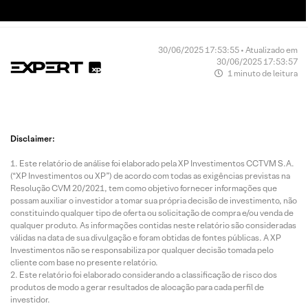
30/06/2025 17:53:55 • Atualizado em
30/06/2025 17:53:57
1 minuto de leitura
Disclaimer:
Este relatório de análise foi elaborado pela XP Investimentos CCTVM S.A.
(“XP Investimentos ou XP”) de acordo com todas as exigências previstas na
Resolução CVM 20/2021, tem como objetivo fornecer informações que
possam auxiliar o investidor a tomar sua própria decisão de investimento, não
constituindo qualquer tipo de oferta ou solicitação de compra e/ou venda de
qualquer produto. As informações contidas neste relatório são consideradas
válidas na data de sua divulgação e foram obtidas de fontes públicas. A XP
Investimentos não se responsabiliza por qualquer decisão tomada pelo
cliente com base no presente relatório.
Este relatório foi elaborado considerando a classificação de risco dos
produtos de modo a gerar resultados de alocação para cada perfil de
investidor.