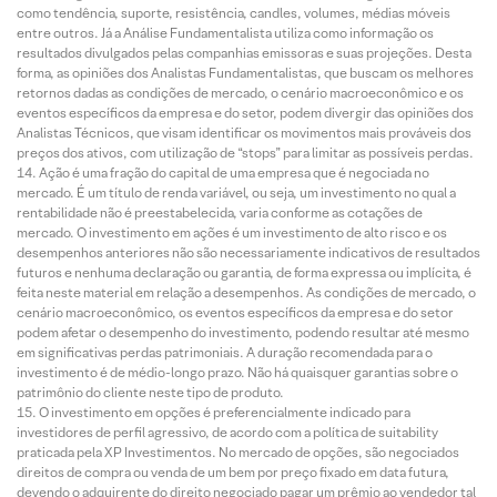
como tendência, suporte, resistência, candles, volumes, médias móveis
entre outros. Já a Análise Fundamentalista utiliza como informação os
resultados divulgados pelas companhias emissoras e suas projeções. Desta
forma, as opiniões dos Analistas Fundamentalistas, que buscam os melhores
retornos dadas as condições de mercado, o cenário macroeconômico e os
eventos específicos da empresa e do setor, podem divergir das opiniões dos
Analistas Técnicos, que visam identificar os movimentos mais prováveis dos
preços dos ativos, com utilização de “stops” para limitar as possíveis perdas.
Ação é uma fração do capital de uma empresa que é negociada no
mercado. É um título de renda variável, ou seja, um investimento no qual a
rentabilidade não é preestabelecida, varia conforme as cotações de
mercado. O investimento em ações é um investimento de alto risco e os
desempenhos anteriores não são necessariamente indicativos de resultados
futuros e nenhuma declaração ou garantia, de forma expressa ou implícita, é
feita neste material em relação a desempenhos. As condições de mercado, o
cenário macroeconômico, os eventos específicos da empresa e do setor
podem afetar o desempenho do investimento, podendo resultar até mesmo
em significativas perdas patrimoniais. A duração recomendada para o
investimento é de médio-longo prazo. Não há quaisquer garantias sobre o
patrimônio do cliente neste tipo de produto.
O investimento em opções é preferencialmente indicado para
investidores de perfil agressivo, de acordo com a política de suitability
praticada pela XP Investimentos. No mercado de opções, são negociados
direitos de compra ou venda de um bem por preço fixado em data futura,
devendo o adquirente do direito negociado pagar um prêmio ao vendedor tal