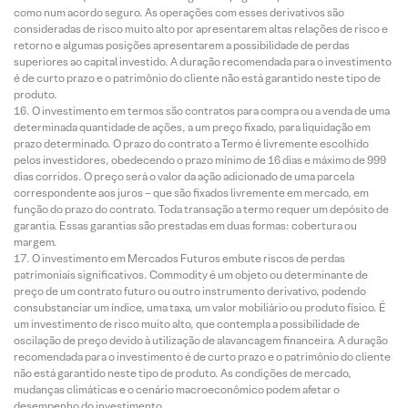
como num acordo seguro. As operações com esses derivativos são
consideradas de risco muito alto por apresentarem altas relações de risco e
retorno e algumas posições apresentarem a possibilidade de perdas
superiores ao capital investido. A duração recomendada para o investimento
é de curto prazo e o patrimônio do cliente não está garantido neste tipo de
produto.
O investimento em termos são contratos para compra ou a venda de uma
determinada quantidade de ações, a um preço fixado, para liquidação em
prazo determinado. O prazo do contrato a Termo é livremente escolhido
pelos investidores, obedecendo o prazo mínimo de 16 dias e máximo de 999
dias corridos. O preço será o valor da ação adicionado de uma parcela
correspondente aos juros – que são fixados livremente em mercado, em
função do prazo do contrato. Toda transação a termo requer um depósito de
garantia. Essas garantias são prestadas em duas formas: cobertura ou
margem.
O investimento em Mercados Futuros embute riscos de perdas
patrimoniais significativos. Commodity é um objeto ou determinante de
preço de um contrato futuro ou outro instrumento derivativo, podendo
consubstanciar um índice, uma taxa, um valor mobiliário ou produto físico. É
um investimento de risco muito alto, que contempla a possibilidade de
oscilação de preço devido à utilização de alavancagem financeira. A duração
recomendada para o investimento é de curto prazo e o patrimônio do cliente
não está garantido neste tipo de produto. As condições de mercado,
mudanças climáticas e o cenário macroeconômico podem afetar o
desempenho do investimento.