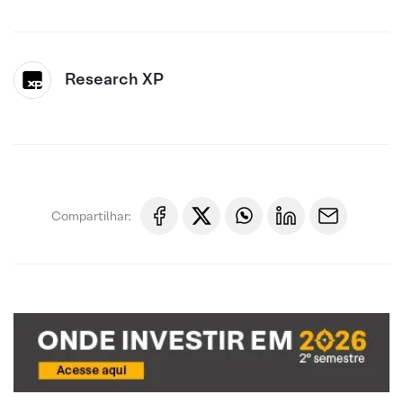
Research XP
Compartilhar: