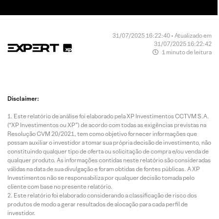
31/07/2025 16:22:40 • Atualizado em
31/07/2025 16:22:42
1 minuto de leitura
Disclaimer:
Este relatório de análise foi elaborado pela XP Investimentos CCTVM S.A.
(“XP Investimentos ou XP”) de acordo com todas as exigências previstas na
Resolução CVM 20/2021, tem como objetivo fornecer informações que
possam auxiliar o investidor a tomar sua própria decisão de investimento, não
constituindo qualquer tipo de oferta ou solicitação de compra e/ou venda de
qualquer produto. As informações contidas neste relatório são consideradas
válidas na data de sua divulgação e foram obtidas de fontes públicas. A XP
Investimentos não se responsabiliza por qualquer decisão tomada pelo
cliente com base no presente relatório.
Este relatório foi elaborado considerando a classificação de risco dos
produtos de modo a gerar resultados de alocação para cada perfil de
investidor.