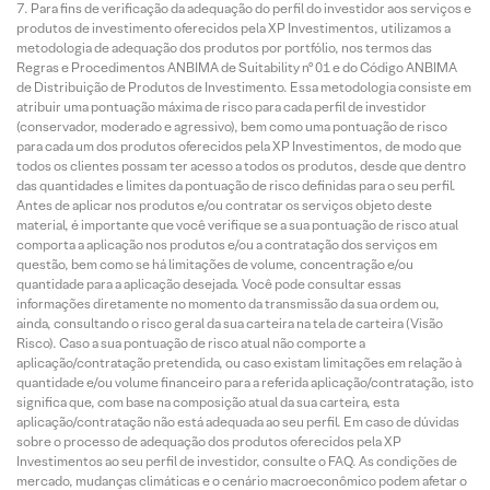
Para fins de verificação da adequação do perfil do investidor aos serviços e
produtos de investimento oferecidos pela XP Investimentos, utilizamos a
metodologia de adequação dos produtos por portfólio, nos termos das
Regras e Procedimentos ANBIMA de Suitability nº 01 e do Código ANBIMA
de Distribuição de Produtos de Investimento. Essa metodologia consiste em
atribuir uma pontuação máxima de risco para cada perfil de investidor
(conservador, moderado e agressivo), bem como uma pontuação de risco
para cada um dos produtos oferecidos pela XP Investimentos, de modo que
todos os clientes possam ter acesso a todos os produtos, desde que dentro
das quantidades e limites da pontuação de risco definidas para o seu perfil.
Antes de aplicar nos produtos e/ou contratar os serviços objeto deste
material, é importante que você verifique se a sua pontuação de risco atual
comporta a aplicação nos produtos e/ou a contratação dos serviços em
questão, bem como se há limitações de volume, concentração e/ou
quantidade para a aplicação desejada. Você pode consultar essas
informações diretamente no momento da transmissão da sua ordem ou,
ainda, consultando o risco geral da sua carteira na tela de carteira (Visão
Risco). Caso a sua pontuação de risco atual não comporte a
aplicação/contratação pretendida, ou caso existam limitações em relação à
quantidade e/ou volume financeiro para a referida aplicação/contratação, isto
significa que, com base na composição atual da sua carteira, esta
aplicação/contratação não está adequada ao seu perfil. Em caso de dúvidas
sobre o processo de adequação dos produtos oferecidos pela XP
Investimentos ao seu perfil de investidor, consulte o FAQ. As condições de
mercado, mudanças climáticas e o cenário macroeconômico podem afetar o