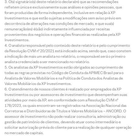
O(s) signatário(s) deste relatório declara(m) que as recomendações
refletem única e exclusivamente suas análises e opiniões pessoais, que
foram produzidas de forma independente, inclusive em relação à XP
Investimentos e que estão sujeitas a modificações sem aviso prévio em
decorrência de alterações nas condições de mercado, e que sua(s)
remuneração(es) é(são) indiretamente influenciada por receitas
provenientes dos negócios e operações financeiras realizadas pela XP
Investimentos.
O analista responsável pelo conteúdo deste relatório e pelo cumprimento
da Resolução CVM nº 20/2021 está indicado acima, sendo que, caso constem
a indicação de mais um analista no relatório, o responsável será o primeiro
analista credenciado a ser mencionado no relatório.
Os analistas da XP Investimentos estão obrigados ao cumprimento de
todas as regras previstas no Código de Conduta da APIMEC Brasil para o
Analista de Valores Mobiliários e na Política de Conduta dos Analistas de
Valores Mobiliários da XP Investimentos.
O atendimento de nossos clientes é realizado por empregados da XP
Investimentos ou por assessores de investimento que desempenham suas
atividades por meio da XP, em conformidade com a Resolução CVM nº
178/2023, os quais encontram-se registrados na Associação Nacional das
Corretoras e Distribuidoras de Títulos e Valores Mobiliários – ANCORD. O
assessor de investimento não pode realizar consultoria, administração ou
gestão de patrimônio de clientes, devendo atuar como intermediário e
solicitar autorização prévia do cliente para a realização de qualquer operação
no mercado de capitais.