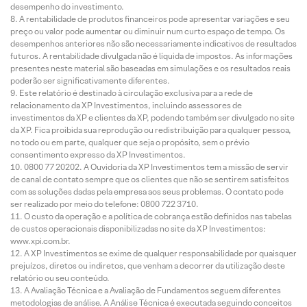
desempenho do investimento.
A rentabilidade de produtos financeiros pode apresentar variações e seu
preço ou valor pode aumentar ou diminuir num curto espaço de tempo. Os
desempenhos anteriores não são necessariamente indicativos de resultados
futuros. A rentabilidade divulgada não é líquida de impostos. As informações
presentes neste material são baseadas em simulações e os resultados reais
poderão ser significativamente diferentes.
Este relatório é destinado à circulação exclusiva para a rede de
relacionamento da XP Investimentos, incluindo assessores de
investimentos da XP e clientes da XP, podendo também ser divulgado no site
da XP. Fica proibida sua reprodução ou redistribuição para qualquer pessoa,
no todo ou em parte, qualquer que seja o propósito, sem o prévio
consentimento expresso da XP Investimentos.
0800 77 20202. A Ouvidoria da XP Investimentos tem a missão de servir
de canal de contato sempre que os clientes que não se sentirem satisfeitos
com as soluções dadas pela empresa aos seus problemas. O contato pode
ser realizado por meio do telefone: 0800 722 3710.
O custo da operação e a política de cobrança estão definidos nas tabelas
de custos operacionais disponibilizadas no site da XP Investimentos:
www.xpi.com.br.
A XP Investimentos se exime de qualquer responsabilidade por quaisquer
prejuízos, diretos ou indiretos, que venham a decorrer da utilização deste
relatório ou seu conteúdo.
A Avaliação Técnica e a Avaliação de Fundamentos seguem diferentes
metodologias de análise. A Análise Técnica é executada seguindo conceitos